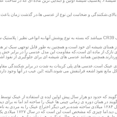
عدسی یا لنز :جنس عدسی عینکها از دو دسته ی کلی ساخته شده :۱ : شیشه۲: پلاستیک شیشه اولین و 
الای،شکنندگی و ضخامت این نوع از عدسی ها،در گذشت زمان باعث شد
ز همتای شیشه ای خود است،و همچنین به طور قابل توجهی سبک تر هست
نازک از ماده ای است،که مقاومت این مدل عدسی را در برابر خش پ
خوردارند.همچنین همانند عدسی های شیشه ای برای جلوگیری از نفوذ 
 های عینک است.عدسی های پلی کربنات به شدت در برابر شکنندگی مقاو
مانع نفوذ اشعه فرابنفش می شوند،البته ؛این عیب در آنها وجود دارد که
یند که حدود دو هزار سال پیش اولین ایده ی استفاده از عینک توسط 
 در همان دوره ی زمانی چینی ها عینک را ساخته اند اما نه برای دی
گوی شیشه ای روی کتاب خط
و طرف صورت هستند.به هر حال عینک در هر زمان و از هر ماده و توسط