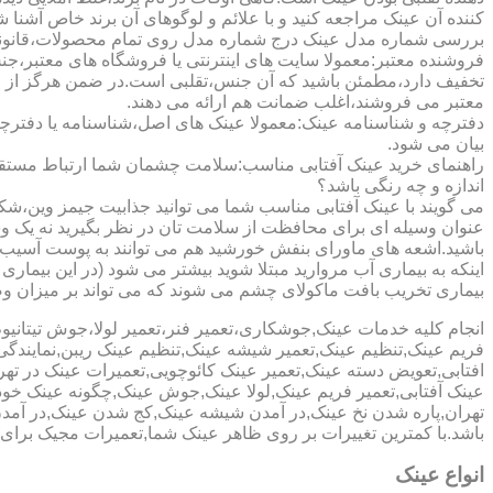
کننده آن عینک مراجعه کنید و با علائم و لوگوهای آن برند خاص آشنا 
بررسی شماره مدل عینک درج شماره مدل روی تمام محصولات،قانونی ج
فروشنده معتبر:معمولا سایت های اینترنتی یا فروشگاه های معتبر،جن
تخفیف دارد،مطمئن باشید که آن جنس،تقلبی است.در ضمن هرگز از وب
معتبر می فروشند،اغلب ضمانت هم ارائه می دهند.
دفترچه و شناسنامه عینک:معمولا عینک های اصل،شناسنامه یا دفترچ
بیان می شود.
راهنمای خرید عینک آفتابی مناسب:سلامت چشمان شما ارتباط مستقیم ب
اندازه و چه رنگی باشد؟
می گویند با عینک آفتابی مناسب شما می توانید جذابیت جیمز وین،شکوه
عنوان وسیله ای برای محافظت از سلامت تان در نظر بگیرید نه یک وسیل
باشید.اشعه های ماورای بنفش خورشید هم می توانند به پوست آسیب 
اینکه به بیماری آب مروارید مبتلا شوید بیشتر می شود (در این بیما
بیماری تخریب بافت ماکولای چشم می شوند که می تواند بر میزان وضو
انجام کلیه خدمات عینک,جوشکاری،تعمیر فنر،تعمیر لولا،جوش تیتا
فریم عینک,تنظیم عینک,تعمیر شیشه عینک,تنظیم عینک ریبن,نمایندگ
افتابی,تعویض دسته عینک,تعمیر عینک کائوچویی,تعمیرات عینک در ت
عینک آفتابی,تعمیر فریم عینک,لولا عینک,جوش عینک,چگونه عینک خود ر
تهران,پاره شدن نخ عینک,در آمدن شیشه عینک,کج شدن عینک,در آم
باشد.با کمترین تغییرات بر روی ظاهر عینک شما,تعمیرات مجیک بر
انواع عینک