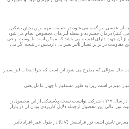
 به آن عدسی نیز گفته می شود،در حقیقت مهم ترین بخش تشکیل
ده می کنند) درمان چشم به واسطه لنز های مخصوص انجام می شود
م از آن جهت دارای اهمیت می باشد که ممکن است با پوست برخی
مقاومت در برابر فشار تأثیر بسزایی دارد.پس در نتیجه اگر می
 است.حال سؤالی که مطرح می شود این است که چرا انتخاب لنز بسیار
یار مهم تر است زیرا به طور مستقیم با چهار عامل یعنی
در قدیم از عدسی شیشه ای استفاده می شد،اما شیشه بسیار سنگین بوده و همچنین به راحتی شکسته و به چشم آسیب می رساند.در نهایت در سال ۱۹۴۷ شرکت توانست نسخه پلاستیکی از این محصول را
 نور عالی این محصول ازجمله دلایل کاربردی بودن آن در بازار
عامل بعدی که جزء اصلی ترین ویژگی های عینک طبی است،مقاومت در برابر اشعه UV در هر دو نوع A و B می باشد.قطعاً قرار گرفتن در معرض تابش اشعه نور فرابنفش (UV) در طول عمر افراد تأثیر