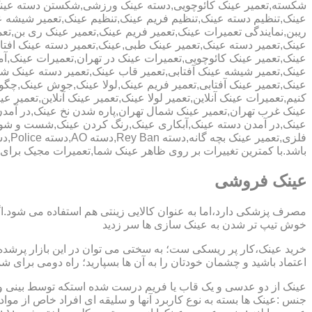
شکسته,تعمیر عینک کائوچویی,دسته عینک ورزشی,شکستن دسته عین
عینک,تنظیم دسته عینک,تنظیم فریم عینک,تنظیم عینک,تعمیر شیشه ع
ریبن,نمایندگی تعمیرات عینک,تعمیر فریم عینک,تعمیر عینک ری بن,ت
عینک,تعمیر دسته عینک,تعمیر عینک طبی,عینک,تعمیر دسته عینک افت
عینک,تعمیر عینک کائوچویی,تعمیرات عینک در تهران,تعمیرات عینک,
عینک,تعمیر شیشه عینک آفتابی,تعمیر قاب عینک,تعمیر دسته عینک 
عینک,تعمیر عینک آفتابی,تعمیر فریم عینک,لولا عینک,جوش عینک,چگون
کنیم,تعمیرات عینک آنلاین,تعمیر لولا عینک,تعمیر عینک آنلاین,تعمیر ع
عینک غرب تهران,تعمیر عینک شمال تهران,پاره شدن نخ عینک,در آم
عینک,در آمدن دسته عینک,آبکاری عینک,رنگ کردن عینک,شست و ش
باشد.با کمترین تغییرات بر روی ظاهر عینک شما,تعمیرات مجیک بر
عینک فروشی
مصرف پزشکی دارد،اما به عنوان کالایی زینتی هم استفاده می شود.ا
خوش تیپ تر شدن به عینک سازی ها سر زدید
خرید عینک،کار پر ریسکی ست؛ به سختی می توان در این بازار پرشده 
اعتماد باشید و چشمان خودتان را به آن ها بسپارید؛ راه دومی برای 
عینک از دو عدسی و یک قاب یا فریم درست شده استکه توسط بینی و گو
جنس :عینک ها بسته به نوع کاربرد آنها و سلیقه ای افراد خاص از مواد