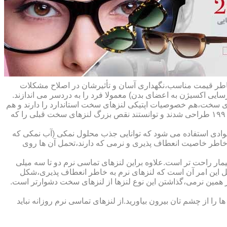
ه خاطر قیمت مناسب،نگهداری آسان و تأثیرشان در اصلاح مشکلات
سایی اکسیژن به اعضای بدن) معمولا فرد را به دردسر می اندازند.
ای سخت،هم خصوصیات اپتیکی لنزهای سخت استاندارد را دارند و هم
راحت تر هستند.در حقیقت این لنزها که از پلیمرهای نفوذپذیر به اکسیژن ساخته شده اند،در اواخر دهه ی ۱۹۷۰ و در طول دهه های ۱۹۸۰ و ۱۹۹۰ طراحی شدند و توانستند نقص بزرگ لنزهای سخت قبلی را که
وادی استفاده می شود که توانایی جذب محلول نمکی (آب نمکی که
 خاطر خاصیت انعطاف پذیری و نرمی که دارند،تحمل آن ها روی
مار راحت تر است.علاوه براین لنزهای تماسی نرم دو تا سه میلی
لیل این امر آن است که لنزهای نرم به خاطر انعطاف پذیری،شکل
اطر همین نرمی،گذاشتن این نوع لنزها از لنزهای سخت دشوارتر است.
ا از چشم تان بیرون بیاورید.از لنزهای تماسی نرم روزانه نباید