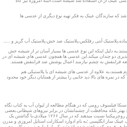
ابندایی ترین ماده ای که در ساخت عدسی عینک از آن استفاده شد شیشه است.البته امروزه نیز گاه
 که سازندگان عینک به فکر تهیه نوع دیگری از عدسی ها
ند.به دلیل اینکه این نوع عدسی ها بسیار آسان تر از شیشه خش
ذیری دو چندان میکند.این عدسی ها همچون عدسی های شیشه ای در
اشعه فرابنفش به چشم نیازمند اعمال پوشش ضد فرابنفش هستند.
م هستند،به علاوه از عدسی های شیشه ای یا پلاستیکی هم
 در نمره های بالا دید جانبی را بیشتر از همتایان دیگر خود محدود
سنکا فیلسوف رومی که در هنگام مطالعه از لیوان آب به کتاب نگاه
د بهتر بلکه محافظت از چشمانشان در برابر نیروهای شیطانی.بعضی
دیگر عقیده دارند اولین عینک توسط سالوینو دارماتی اهل ایتالیا در سال ۱۲۸۴ میلادی ساخته شده،برخی دیگر اختراع عینک را به مردی به نام روچربیکنبا نسبت میدهند که در سال ۱۲۶۶ میلادی،با گذاشتن یک
وط و کلمات را درشت تر و واضح تر می دید.اما چیزی که مشخص است این است که در سال ۱۷۲۷ میلادی یک عینک ساز انگلیسی ؛به نام ادوارد اسکارلت استایل امروزی و مدرن
 هر فردی که ساخته شده باشد؛به یکی از ابزاری ترین و کاربردی