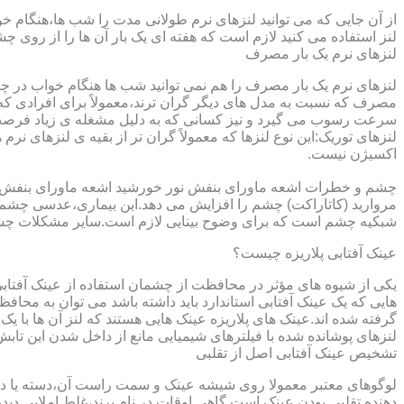
از آن جایی که می توانید لنزهای نرم طولانی مدت را شب ها،هنگام خو
لنز استفاده می کنید لازم است که هفته ای یک بار آن ها را از روی 
لنزهای نرم یک بار مصرف
لنزهای نرم یک بار مصرف را هم نمی توانید شب ها هنگام خواب در چشم
مصرف که نسبت به مدل های دیگر گران ترند،معمولاً برای افرادی که
سرعت رسوب می گیرد و نیز کسانی که به دلیل مشغله ی زیاد فرصت ت
لنزهای توریک:این نوع لنزها که معمولاً گران تر از بقیه ی لنزهای نر
اکسیژن نیست.
مروارید (کاتاراکت) چشم را افزایش می دهد.این بیماری،عدسی چشم ر
شبکیه چشم است که برای وضوح بینایی لازم است.سایر مشکلات چش
عینک آفتابی پلاریزه چیست؟
یکی از شیوه های مؤثر در محافظت از چشمان استفاده از عینک آفتاب
گرفته شده اند.عینک های پلاریزه عینک هایی هستند که لنز آن ها با ی
لنزهای پوشانده شده با فیلترهای شیمیایی مانع از داخل شدن این تابش
تشخیص عینک آفتابی اصل از تقلبی
لوگوهای معتبر معمولا روی شیشه عینک و سمت راست آن،دسته یا داخل 
دهنده تقلبی بودن عینک است.گاهی اوقات در نام برند،غلط املایی دیده