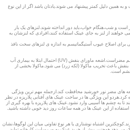
به همین دلیل کمتر پیشنهاد می شوند.یادتان باشد اگر از این نوع
 است و شب،هنگام خواب،باید دور انداخته شوند.لنزهای یک بار
واهند از لنز به جای عینک استفاده کنند،افرادی که لنزشان به
ایی برای اصلاح عیوب آستیگماتیسم به اندازه ی لنزهای سخت نافذ
چشم و خطرات اشعه ماورای بنفش نور خورشید اشعه ماورای بنفش نور خورشید به پوست آسیب می زند.همچنین برای عدسی و قرنیه چشم مضراست.اشعه ماورای بنفش (UV) احتمال ابتلا به بیماری آب
بنفش باعث تخریب ماکولا (لکه زرد) می شود.ماکولا بخشی از
چشم است.
اشعه های مضر نور خورشید محافظت کند.ازجمله مهم ترین ویژگی
رابنفش خورشید و پلاریزه بودن آن اشاره کرد.هردو این ویژگی ها در ساخت عینک های آفتابی پلاریزه در نظر
تا به چشم ها آسیبی وارد نشود.عینک های پلاریزه با بهره گیری از
استفاده از این عینک ها در همه ساعات روز دید خوبی داشته باشید.
کوچکترین اشتباه نوشتاری یا هر نوع تفاوتی میان این لوگوها،نشان
ینک می دهد.همچنین پیش از خرید عینک،به وب سایت کارخانه تولید