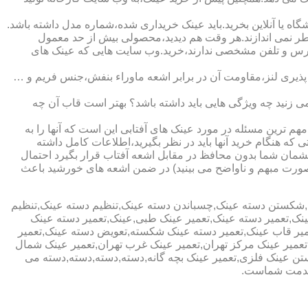
ا آنلاین بخرید.باید عینک خریداری شده،شماره مدل داشته باشد.
خطر نمی اندازند.هر وقت هم دیدید،محصولی بیش از حد معمول
آدرس و تلفن مشخصی ندارند،خرید.وب سایت هایی که عینک های
پذیری لنز،مقاومت آن در برابر اشعه ماوراء بنفش،جنس فریم و …
 زنید چه ویژگی هایی باید داشته باشد؟ بهتر است قاب آن چه
هم ترین مسئله در مورد عینک های آفتابی این است که آنها را به
 که هنگام خرید آنها باید در نظر بگیرید،اطلاعات کامل داشته
مان شما بدون محافظ در مقابل اشعه آفتاب قرار بگیرد احتمال
به صورت مبهم و ناواضح می بینید) در ضمن اشعه های خورشید باعث
ی,شکستن دسته عینک,چسباندن دسته عینک,تنظیم دسته عینک,تنظیم
ینک,تعمیر دسته عینک,تعمیر عینک طبی,عینک,تعمیر دسته عینک
عمیر قاب عینک,تعمیر دسته عینک شکسته,تعویض دسته عینک,تعمیر
ن,تعمیر عینک مرکز تهران,تعمیر عینک غرب تهران,تعمیر عینک شمال
 عینک فلزی,تعمیر عینک بچه گانه,دسته,دسته,دسته,دسته می
 خدمت شماست.