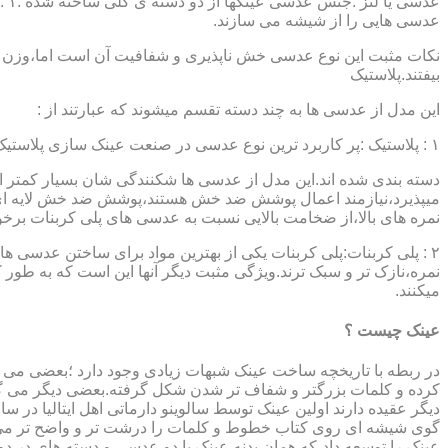
عدسی هایی را از شیشه می سازند.
نکات مثبت این نوع عدسی خش ناپذیری و شفافیت آن است اما،وزن ب
بیفتند.پلاستیک
این مدل از عدسی ها به چند دسته تقسم میشوند که عبارتند از :
۱ : پلاستیک :پر کاربرد ترین نوع عدسی در صنعت عینک سازی پلاستیک CR39 میباشد که بسته به نوع پوشش آنها،به انواعی نظیر : پلاستیک ساده،پلاستیک آنتی رفلکس،پلاستیک ضد خش،پلاستیک آب گریز و …..
دسته بندی شده اند.این مدل از عدسی ها شکنندگی شان بسیار کمتر ا
میپذیرد،نیازمند اعمال پوشش ضد خش هستند،پوشش ضد خش لایه ای 
نمره های بالا،از ضخامت بالایی نسبت به عدسی های پلی کربنات بر
۲ : پلی کربنات:پلی کربنات یکی از بهترین مواد برای ساختن عدسی
نمره،نازک تر و سبک ترند.ویژگی مثبت دیگر آنها این است که به طور کل 
میکنند.
عینک چیست ؟
در ربطه با تاریخچه ساخت عینک شبهات زیادی وجود دارد ؛بعضی می گو
کرده و کلمات بزرگتر و شفاف تر شدن شکل گرفته.بعضی دیگر می گویند
عینک را توسعه داد،که همان بدنه عینک با دو عدسی و دسته های در د