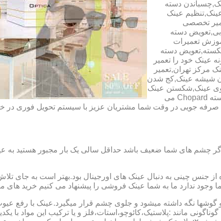
ک,چسباندن دسته
ینک,تنظیم عینک
عمیر تخصصی
ابی,تعویض دسته
آموزش تعمیرات
شکسته,تعویض دسته
ه عینک خود را تعمیر
ینک مرکز تهران,تعمیر
دن شیشه عینک,کج شدن
وی عینک,شکستن عینک
فلزی,تعمیر عینک بچه گانه,دسته Rey Ban,دسته AO,دسته Police,دسته Chopard می
ای صرفه جویی در وقت شما مشتریان عزیز با سیستم تحویل فوری در
گر چشم های شما ضعیف باشد حداقل سالی یک بار مجبور هستید به عین
از جنس چینی به دنبال عینک های اورجینال بود.بهتر است به جای تلا
شما وجود ندارد ما به شما عینک فروشی را پیشنهاد می کنیم خرید های م
شها نگه داشته میشود و جلوی چشم قرار میگیرد.عینک با رفع عیوب ان
 گوناگونی مانند :پلاستیک،کائوچو،استات،فلز و یا ترکیب این مواد با ی