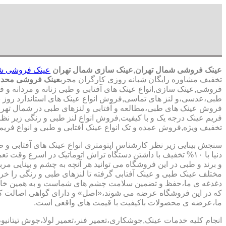
عینک فروشی شمال تهران
,
عینک سازی شمال تهران
عینک فروشی ش
تخفیف مشاوره رایگان شبانه روزی کارگران مجرب
عینک فروشی محدو
فروشی,عینک سازی,انواع عینک های آفتابی و طبی زنانه و مردانه و فر
طبی،عدسی،و لنز های تماسی,فروش انواع عینک های استاندارد روز بر
فروش عینک های طبی،مطالعه و آفتابی و لنزهای طبی در شمال تهران,
فریم عینک درجه یک و با کیفیت,فروش انواع لنز طبی و رنگی زیر نظر ا
تخفیف ویژه,فروش عمده و تک انواع عینک آفتابی و طبی و انواع فریم
سنجش بینایی زیر نظر کارشناس
اپتومتری انواع عینک های آفتابی و 
دنیا با ۱۰% تخفیف با داشتن دستگاه تراش اتوماتیک در اسرع وقت 
و برند و طبی در این فروشگاه می توانید هر آنچه به چشم و بینایی مر
مختلف عینک طبی و عینک آفتابی گرفته تا لنزهای طبی و رنگی را خری
دغدغه ی ما،حفظ و تضمین سلامت چشم های شماست و به همین خا
که در این فروشگاه عرضه می شوند،«اصل» و دارای گواهی اصالت کا
ما،عرضه ی محصولات باکیفیت با قیمت های واقعی است.
انجام کلیه خدمات عینک,جوشکاری،تعمیر فنر،تعمیر لولا،جوش تیتانیو