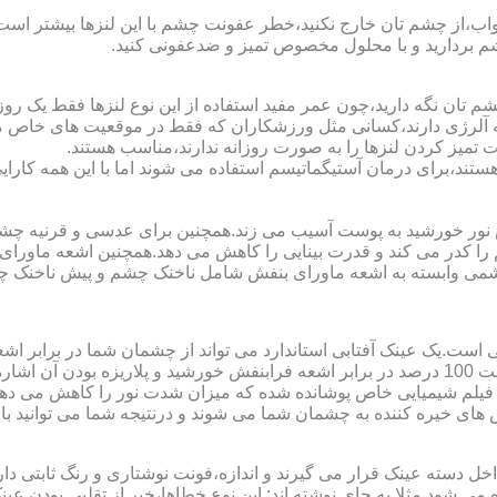
اب،از چشم تان خارج نکنید،خطر عفونت چشم با این لنزها بیشتر است و 
چشم بردارید و با محلول مخصوص تمیز و ضدعفونی کنید.
 تان نگه دارید،چون عمر مفید استفاده از این نوع لنزها فقط یک روز
 آلرژی دارند،کسانی مثل ورزشکاران که فقط در موقعیت های خاص می خ
میز کردن لنزها را به صورت روزانه ندارند،مناسب هستند.
م هستند،برای درمان آستیگماتیسم استفاده می شوند اما با این همه کار
ا کدر می کند و قدرت بینایی را کاهش می دهد.همچنین اشعه ماورای 
می وابسته به اشعه ماورای بنفش شامل ناخنک چشم و پیش ناخنک 
ی است.یک عینک آفتابی استاندارد می تواند از چشمان شما در برابر 
هایی که یک عینک آفتابی استاندارد باید داشته باشد می توان به محافظت 100 درصد در برابر اشعه ف
ک فیلم شیمیایی خاص پوشانده شده که میزان شدت نور را کاهش می دهند 
 های خیره کننده به چشمان شما می شوند و درنتیجه شما می توانید با 
دسته عینک قرار می گیرند و اندازه،فونت نوشتاری و رنگ ثابتی دارند.
 می شود.مثلا به جای نوشته اند:.این نوع خطاها،خبر از تقلبی بودن ع