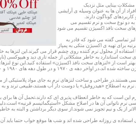
مشکلات بینایی مثل نزدیک
راد از آن ها به عنوان وسیله ی آرایشی
اربردهای گوناگون دارند.
 به دو نوع سخت و نرم تقسیم می
نزهای سخت نافذ اکسیژن تقسیم می شود
لنز تماسی گفته می شود که قادر به
قرنیه برای تهیه ی اکسیژن متکی به پمپاژ
ا استفاده از محلول نرم کننده روی چشم قرار می گیرند.این لنزها ب
ی سخت استاندارد به خاطر مشکلاتی از جمله تاری دید و هیپوکسی (نار
بهتر است از «لنزهای سخت نافذ اکسیژن» استفاده کنید.این نوع لنزه
ی هستند.در طراحی و ساخت لنزهای نرم به جای مواد پلاستیکی از م
 نرم به اصطلاح «هیدروفیل» یا دوست دار آب هستند،طبیعی ترند و به
این است که به خاطر انعطاف پذیری ای که دارند،تحمل آن ها برای بی
تماسی نرم ناتوانی آن ها در اصلاح مشکل «آستیگماتیسم قرنیه» است.د
لاتر از یک و نیم تجویز نمی شوند.از سوی دیگر برداشتن و البته به خ
تفاده ی روزانه طراحی شده اند و شب ها موقع خواب حتما باید آن ها ر