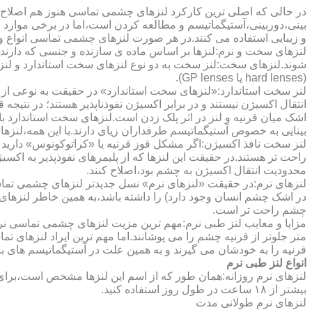
در حالی که اصلی ترین کارکرد لنزهای چشمی تماسی هنوز هم اصلاح 
بینی،دوربینی،آستیگماتیسم و مطالعه کردن است،اما در برخی موارد اف
و زیبایی استفاده می کنند.در هر صورت لنزهای چشمی تماسی انواع و ک
لنزهای سخت و نرم:لنزها بر اساس ماده ی سازنده و جنسی که دارند
شوند.لنزهای سخت:لنز سخت به دو نوع لنزهای سخت استاندارد و ل
(hard lenses یا GP lenses).
لنز سخت استاندارد:«لنزهای سخت استاندارد» در حقیقت به نوعی از 
انتقال اکسیژن نیستند و در برابر اکسیژن نفوذناپذیر هستند؛ در نتیجه 
اشک میان قرنیه و لنز در اثر پلک زدن است.لنزهای سخت استاندارد ب
بینایی به خصوص آستیگماتیسم طرفداران زیای دارند.با این همه،لنزها
لنز سخت نافذ اکسیژن:اگر مشکل قوز قرنیه یا «کراتوکونوس» دارید 
محدودیت انتقال اکسیژن به چشم بود،اصلاح کنند.
لنزهای نرم:در حقیقت «لنزهای نرم» نسل جدیدتر لنزهای چشمی تماس
در اشک چشم انسان وجود دارد) را داشته باشد،به همین خاطر لنزهای
چشم راحت تر است.
مزایا و معایب لنز طبی نرم:مهم ترین مزیت لنزهای چشمی تماسی نرم 
متر جلوتر از قرنیه چشم را می پوشانند.اما مهم ترین ایراد لنزهای 
قرنیه را به خودشان می گیرند و به همین علت در آستیگماتیسم های با
انواع لنز طبی نرم
لنزهای نرم روزانه:همان طور که از اسم این لنزها مشخص است،برای اس
بیشتر از ۱۸ ساعت در طول روز استفاده کنید.
لنزهای نرم طولانی مدت