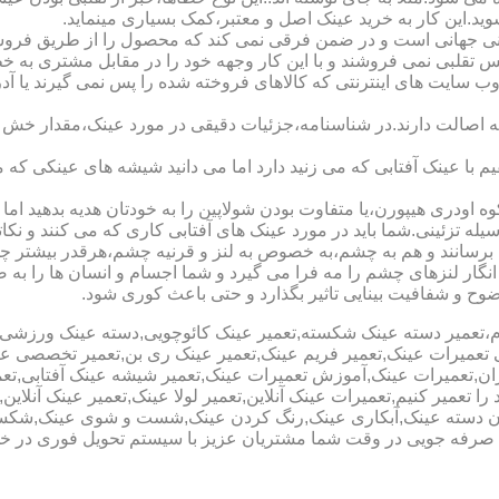
شوید.این کار به خرید عینک اصل و معتبر،کمک بسیاری مینماید.
هانی است و در ضمن فرقی نمی کند که محصول را از طریق فروشگاه ی
س تقلبی نمی فروشند و با این کار وجهه خود را در مقابل مشتری به 
 سایت های اینترنتی که کالاهای فروخته شده را پس نمی گیرند یا 
ه اصالت دارند.در شناسنامه،جزئیات دقیقی در مورد عینک،مقدار خش 
ا عینک آفتابی که می زنید دارد اما می دانید شیشه های عینکی که می
 اودری هیپورن،یا متفاوت بودن شولاپین را به خودتان هدیه بدهید اما م
ه تزئینی.شما باید در مورد عینک های آفتابی کاری که می کنند و نکاتی
برسانند و هم به چشم،به خصوص به لنز و قرنیه چشم،هرقدر بیشتر چش
ری انگار لنزهای چشم را مه فرا می گیرد و شما اجسام و انسان ها را 
ح و شفافیت بینایی تاثیر بگذارد و حتی باعث کوری شود.
نیوم،تعمیر دسته عینک شکسته,تعمیر عینک کائوچویی,دسته عینک ورزش
ی تعمیرات عینک,تعمیر فریم عینک,تعمیر عینک ری بن,تعمیر تخصصی ع
هران,تعمیرات عینک,آموزش تعمیرات عینک,تعمیر شیشه عینک آفتابی,ت
ا تعمیر کنیم,تعمیرات عینک آنلاین,تعمیر لولا عینک,تعمیر عینک آنلای
دن دسته عینک,آبکاری عینک,رنگ کردن عینک,شست و شوی عینک,شکستن
ای صرفه جویی در وقت شما مشتریان عزیز با سیستم تحویل فوری در