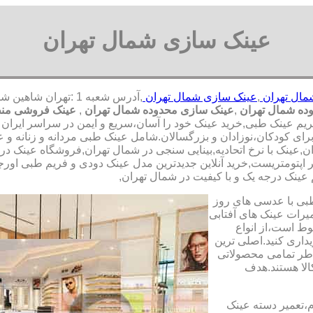
عینک سازی شمال تهران
مال تهران
,
عینک سازی شمال تهران
ده شمال تهران
,
عینک سازی محدوده شمال تهران
,
عینک فروشی منط
یم عینک طبی,خرید عینک خود را آسان،سریع و ایمن در سراسر ایران با 
ای کودکان،نوزادان و بزرگسالان.شامل عینک طبی مردانه و زنانه و عی
عینک با نرخ اتحادیه,بینایی سنجی در شمال تهران,فروشگاه عینک در 
پتومتریست,خرید آنلاین جدیدترین مدل عینک دودی و فریم طبی اورجینال 
 عینک درجه یک و با کیفیت در شمال تهران,
طبی با عدسی های روز
تعمیرات عینک های آفتابی
بوط است،از انواع
داری کنید.اصلی ترین
طر تمامی محصولاتی
لا هستند.هدف
م،تعمیر دسته عینک