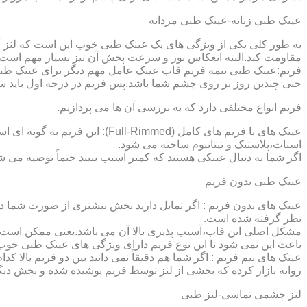
عینک طبی زنانه-عینک طبی مردانه
به طور کلی یکی از ویژگی های یک عینک طبی خوب این است که لنز آ
مقاومت کند.البته انعکاس نور و سرعت پخش آن نیز بسیار مهم است ک
فریم:عینک طبی نیمه فریم قاب عینک عامل مهم دیگر برای عینک طبی
حتی چندین روز بر روی چشم شما باشد.پس فریم در درجه اول باید س
فریم انواع مختلفی دارد که به بررسی آن ها می پردازیم.
عینک های با فریم های کامل (ed
استات،پلاستیک و تیتانیوم ساخته می شود.
اگر شما به دنبال عینکی هستید که کمتر آسیب ببیند حتماً توصیه می شو
عینک طبی بدون فریم
عینک های بدون فریم : اگر تمایل دارید بخش بیشتری از صورت شما دی
نظر گرفته شده است.
مشکل اصلی این قاب،آسیب پذیری بالا آن می باشد.یعنی ممکن است لنز
باعث این نمی شود تا این نوع فریم دارای ویژگی های عینک طبی خوب
عینک های نیم فریم : اگر شما هم دقیقاً نمی دانید بین دو فریم بالا 
روانه بازار کرده که بخشی از لنز توسط فریم پوشیده شده و بخش دیگ
لنز چشمی تماسی-لنز طبی