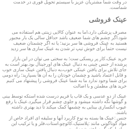
در وقت شما مشتریان عزیز با سیستم تحویل فوری در خدمت
شماست.
عینک فروشی
مصرف پزشکی دارد،اما به عنوان کالایی زینتی هم استفاده می
شود.اگر چشم های شما ضعیف باشد حداقل سالی یک بار مجبور
هستید به عینک فروشی ها سر بزنید؛ یا نه اگر چشمتان ضعیف
نیست حتماً برای خوش تیپ تر شدن به عینک سازی ها سر زدید
خرید عینک،کار پر ریسکی ست؛ به سختی می توان در این بازار
پرشده از جنس چینی به دنبال عینک های اورجینال بود.بهتر است به
جای تلاش برای یافتن عینکی خوب،به دنبال یافتن عینک سازی خوب
و قابل اعتماد باشید و چشمان خودتان را به آن ها بسپارید؛ راه دومی
برای شما وجود ندارد ما به شما عینک فروشی را پیشنهاد می کنیم
خرید های مطمئن و با اصالت
عینک از دو عدسی و یک قاب یا فریم درست شده استکه توسط بینی
و گوشها نگه داشته میشود و جلوی چشم قرار میگیرد.عینک با رفع
عیوب انکساری بینایی به چشمها کمک میکند تا دید بهتری داشته
باشند.
جنس :عینک ها بسته به نوع کاربرد آنها و سلیقه ای افراد خاص از
مواد گوناگونی مانند :پلاستیک،کائوچو،استات،فلز و یا ترکیب این
مواد با یکدیگر ساخته شده است.