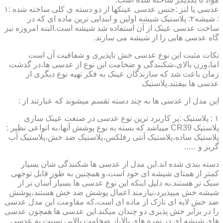
عدسی یا لنز :جنس عدسی عینکها از دو دسته ی کلی ساخته شده :۱
: شیشه۲: پلاستیک شیشه اولین و ابندایی ترین ماده ای که در
ساخت عدسی عینک از آن استفاده شد شیشه است.البته امروزه نیز
گاه عدسی هایی را از شیشه می سازند.
نکات مثبت این نوع عدسی خش ناپذیری و شفافیت آن است
اما،وزن بالای،شکنندگی و ضخامت این نوع از عدسی ها،در گذشت
زمان باعث شد که سازندگان عینک به فکر تهیه نوع دیگری از
عدسی ها بیفتند.پلاستیک
این مدل از عدسی ها به چند دسته تقسم میشوند که عبارتند از :
۱ : پلاستیک :پر کاربرد ترین نوع عدسی در صنعت عینک سازی
پلاستیک CR39 میباشد که بسته به نوع پوشش آنها،به انواعی نظیر :
پلاستیک ساده،پلاستیک آنتی رفلکس،پلاستیک ضد خش،پلاستیک آب
گریز و …..
دسته بندی شده اند.این مدل از عدسی ها شکنندگی شان بسیار
کمتر از همتای شیشه ای خود است،و همچنین به طور قابل توجهی
سبک تر هستند.به دلیل اینکه این نوع عدسی ها بسیار آسان تر از
شیشه خش میپذیرد،نیازمند اعمال پوشش ضد خش هستند،پوشش
ضد خش لایه ای نازک از ماده ای است،که مقاومت این مدل عدسی
را در برابر خش پذیری دو چندان میکند.این عدسی ها همچون عدسی
های شیشه ای در نمره های بالا،از ضخامت بالایی نسبت به عدسی