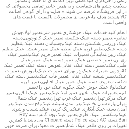
رنگی را خریداری کنید.اصلی ترین دغدغه ی ما،حفظ و تضمین
سلامت چشم های شماست و به همین خاطر تمامی محصولاتی که
در این فروشگاه عرضه می شوند،«اصل» و دارای گواهی اصالت
کالا هستند.هدف ما،عرضه ی محصولات باکیفیت با قیمت های
واقعی است.
انجام کلیه خدمات عینک,جوشکاری،تعمیر فنر،تعمیر لولا،جوش
تیتانیوم،تعمیر دسته عینک شکسته,تعمیر عینک کائوچویی,دسته
عینک ورزشی,شکستن دسته عینک,چسباندن دسته عینک,تنظیم
دسته عینک,تنظیم فریم عینک,تنظیم عینک,تعمیر شیشه عینک,تنظیم
عینک ریبن,نمایندگی تعمیرات عینک,تعمیر فریم عینک,تعمیر عینک
ری بن,تعمیر تخصصی عینک,تعمیر دسته عینک,تعمیر عینک
طبی,عینک,تعمیر دسته عینک افتابی,تعویض دسته عینک,تعمیر عینک
کائوچویی,تعمیرات عینک در تهران,تعمیرات عینک,آموزش تعمیرات
عینک,تعمیر شیشه عینک آفتابی,تعمیر قاب عینک,تعمیر دسته عینک
شکسته,تعویض دسته عینک,تعمیر عینک آفتابی,تعمیر فریم
عینک,لولا عینک,جوش عینک,چگونه عینک خود را تعمیر
کنیم,تعمیرات عینک آنلاین,تعمیر لولا عینک,تعمیر عینک آنلاین,تعمیر
عینک مرکز تهران,تعمیر عینک غرب تهران,تعمیر عینک شمال
تهران,پاره شدن نخ عینک,در آمدن شیشه عینک,کج شدن عینک,در
آمدن دسته عینک,آبکاری عینک,رنگ کردن عینک,شست و شوی
عینک,شکستن عینک فلزی,تعمیر عینک بچه گانه,دسته Rey
Ban,دسته AO,دسته Police,دسته Chopard می باشد.با کمترین
تغییرات بر روی ظاهر عینک شما,تعمیرات مجیک برای صرفه جویی