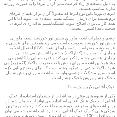
به دلیل مشغله ی زیاد فرصت تمیز کردن لنزها را به صورت روزانه
ندارند،مناسب هستند.
لنزهای توریک:این نوع لنزها که معمولاً گران تر از بقیه ی لنزهای
نرم هستند،برای درمان آستیگماتیسم استفاده می شوند اما با این
همه کارایی برای اصلاح عیوب آستیگماتیسم به اندازه ی لنزهای
سخت نافذ اکسیژن نیست.
چشم و خطرات اشعه ماورای بنفش نور خورشید اشعه ماورای
بنفش نور خورشید به پوست آسیب می زند.همچنین برای عدسی و
قرنیه چشم مضراست.اشعه ماورای بنفش (UV) احتمال ابتلا به
بیماری آب مروارید (کاتاراکت) چشم را افزایش می دهد.این
بیماری،عدسی چشم را کدر می کند و قدرت بینایی را کاهش می
دهد.همچنین اشعه ماورای بنفش باعث تخریب ماکولا (لکه زرد) می
شود.ماکولا بخشی از شبکیه چشم است که برای وضوح بینایی لازم
است.سایر مشکلات چشمی وابسته به اشعه ماورای بنفش شامل
ناخنک چشم و پیش ناخنک چشم است.
عینک آفتابی پلاریزه چیست؟
یکی از شیوه های مؤثر در محافظت از چشمان استفاده از عینک
آفتابی است.یک عینک آفتابی استاندارد می تواند از چشمان شما در
برابر اشعه های مضر نور خورشید محافظت کند.ازجمله مهم ترین
ویژگی هایی که یک عینک آفتابی استاندارد باید داشته باشد می توان
به محافظت 100 درصد در برابر اشعه فرابنفش خورشید و پلاریزه