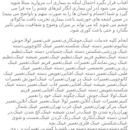
آفتاب قرار بگیرد احتمال اینکه به بیماری آب مروارید مبتلا شوید
بیشتر می شود (در این بیماری انگار لنزهای چشم را مه فرا می
گیرد و شما اجسام و انسان ها را به صورت مبهم و ناواضح می بینید)
در ضمن اشعه های خورشید باعث بیماری تخریب بافت ماکولای
چشم می شوند که می تواند بر میزان وضوح و شفافیت بینایی تاثیر
بگذارد و حتی باعث کوری شود.
انجام کلیه خدمات عینک,جوشکاری،تعمیر فنر،تعمیر لولا،جوش
تیتانیوم،تعمیر دسته عینک شکسته,تعمیر عینک کائوچویی,دسته
عینک ورزشی,شکستن دسته عینک,چسباندن دسته عینک,تنظیم
دسته عینک,تنظیم فریم عینک,تنظیم عینک,تعمیر شیشه عینک,تنظیم
عینک ریبن,نمایندگی تعمیرات عینک,تعمیر فریم عینک,تعمیر عینک
ری بن,تعمیر تخصصی عینک,تعمیر دسته عینک,تعمیر عینک
طبی,عینک,تعمیر دسته عینک افتابی,تعویض دسته عینک,تعمیر عینک
کائوچویی,تعمیرات عینک در تهران,تعمیرات عینک,آموزش تعمیرات
عینک,تعمیر شیشه عینک آفتابی,تعمیر قاب عینک,تعمیر دسته عینک
شکسته,تعویض دسته عینک,تعمیر عینک آفتابی,تعمیر فریم
عینک,لولا عینک,جوش عینک,چگونه عینک خود را تعمیر
کنیم,تعمیرات عینک آنلاین,تعمیر لولا عینک,تعمیر عینک آنلاین,تعمیر
عینک مرکز تهران,تعمیر عینک غرب تهران,تعمیر عینک شمال
تهران,پاره شدن نخ عینک,در آمدن شیشه عینک,کج شدن عینک,در
آمدن دسته عینک,آبکاری عینک,رنگ کردن عینک,شست و شوی
عینک,شکستن عینک فلزی,تعمیر عینک بچه
گانه,دسته,دسته,دسته,دسته می باشد.با کمترین تغییرات بر روی