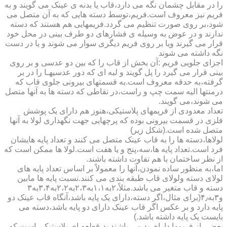
را در مقابل چشمان نگه می دارد،قاب یا بدنه ی عینک می گویند و به
فریم نیز معروف است.فریم،توسط دسته هایی که به آن متصل می
شود،بر روی صورت تنظیم می گردد.فریمهایی هم هستند که دسته
ندارند و در عوض به وسیله ی فشارهای دو طرف بینی در محل خود
قرار می گیرند ویا بر روی فریم دیگری سوار می شوند و یا در دست
نگه داشته می شوند
اجزای جلویی فریم :آن بخش از قاب را که بین دو عدسی و بر روی
بینی قرار می گیرد را پل گویند و لبه ای که دور عدسیهـا را در بر
گرفته،به حدقه معروف است.به قسمتهای بیرونی جلوی قاب که
درمنتها الیه سمت چپ و راست،در نقاطی که دسته ها به آنها متصل
می شوند،می گویند.
تعداد معدودی از فریمهای پلاستیکی،هنوز هم دارای یک پوشش
فلزی در قسمت بیرونی بوده که پرچهایی جهت نگهداری لولا به آنها
متصل شده است.(شکل زیر)
لولاها،دسته ها را به قاب عینک متصل می کنند و تعداد پایه هایشان
فرد است.تعداد پایه ها،سه،پنج و یا هفت است.لولا ها ممکن است که
از نظر ساختمان با هم تفاوت داشته باشند.
اما،به منظور ساده نمودن،آنها را معمولاً بر اساس تعداد پایه های
لولای دسته ولولای قاب طبقه بندی می کنند.نسبت پایه ها مابین
دسته و قاب متغیر می باشد.مثلاً،۲به۱،۱به۲،۳به۲،۲به۳،۴به۳
و۳به۴٫(برای مثال،اگر دسته،دارای یک پایه باشد،آنگاه قاب عینک دو
پایه دارد و بر عکس اگر قاب عینک دارای دو پایه باشد،دسته می
بایست یک پایه داشته باشد.)
بعضی از فریمها دارای پد می باشند.پد،قطعه ای پلاستیکی است که