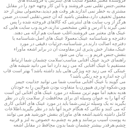
فروشنده معتبر:معمولا سایت های اینترنتی یا فروشگاه های
معتبر،جنس تقلبی نمی فروشند و با این کار وجهه خود را در مقابل
مشتری به خطر نمی اندازند.هر وقت هم دیدید،محصولی بیش از حد
معمول تخفیف دارد،مطمئن باشید که آن جنس،تقلبی است.در ضمن
هرگز از وب سایت های اینترنتی که کالاهای فروخته شده را پس
نمی گیرند یا آدرس و تلفن مشخصی ندارند،خرید.وب سایت هایی که
عینک های معتبر می فروشند،اغلب ضمانت هم ارائه می دهند.
دفترچه و شناسنامه عینک:معمولا عینک های اصل،شناسنامه یا
دفترچه اصالت دارند.در شناسنامه،جزئیات دقیقی در مورد
عینک،مقدار خش پذیری لنز،مقاومت آن در برابر اشعه ماوراء
بنفش،جنس فریم و … بیان می شود.
راهنمای خرید عینک آفتابی مناسب:سلامت چشمان شما ارتباط
مستقیم با عینک آفتابی که می زنید دارد اما می دانید شیشه های
عینکی که می زنید چه ویژگی هایی باید داشته باشد؟ بهتر است قاب
آن چه اندازه و چه رنگی باشد؟
می گویند با عینک آفتابی مناسب شما می توانید جذابیت جیمز
وین،شکوه اودری هیپورن،یا متفاوت بودن شولاپین را به خودتان
هدیه بدهید اما مهم ترین مسئله در مورد عینک های آفتابی این است
که آنها را به عنوان وسیله ای برای محافظت از سلامت تان در نظر
بگیرید نه یک وسیله تزئینی.شما باید در مورد عینک های آفتابی کاری
که می کنند و نکاتی که هنگام خرید آنها باید در نظر بگیرید،اطلاعات
کامل داشته باشید.اشعه های ماورای بنفش خورشید هم می توانند
به پوست آسیب برسانند و هم به چشم،به خصوص به لنز و قرنیه
چشم،هرقدر بیشتر چشمان شما بدون محافظ در مقابل اشعه