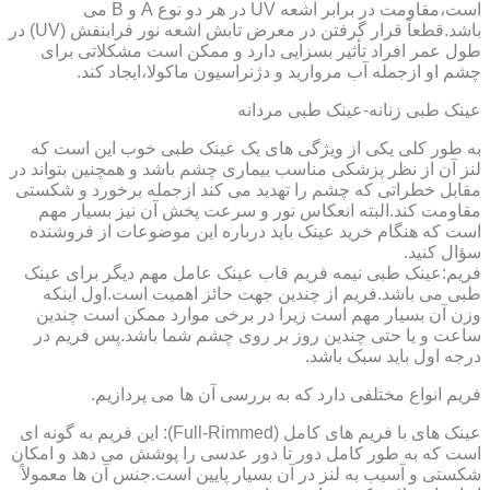
است،مقاومت در برابر اشعه UV در هر دو نوع A و B می
باشد.قطعاً قرار گرفتن در معرض تابش اشعه نور فرابنفش (UV) در
طول عمر افراد تأثیر بسزایی دارد و ممکن است مشکلاتی برای
چشم او ازجمله آب مروارید و دژنراسیون ماکولا،ایجاد کند.
عینک طبی زنانه-عینک طبی مردانه
به طور کلی یکی از ویژگی های یک عینک طبی خوب این است که
لنز آن از نظر پزشکی مناسب بیماری چشم باشد و همچنین بتواند در
مقابل خطراتی که چشم را تهدید می کند ازجمله برخورد و شکستی
مقاومت کند.البته انعکاس نور و سرعت پخش آن نیز بسیار مهم
است که هنگام خرید عینک باید درباره این موضوعات از فروشنده
سؤال کنید.
فریم:عینک طبی نیمه فریم قاب عینک عامل مهم دیگر برای عینک
طبی می باشد.فریم از چندین جهت حائز اهمیت است.اول اینکه
وزن آن بسیار مهم است زیرا در برخی موارد ممکن است چندین
ساعت و یا حتی چندین روز بر روی چشم شما باشد.پس فریم در
درجه اول باید سبک باشد.
فریم انواع مختلفی دارد که به بررسی آن ها می پردازیم.
عینک های با فریم های کامل (Full-Rimmed): این فریم به گونه ای
است که به طور کامل دور تا دور عدسی را پوشش می دهد و امکان
شکستی و آسیب به لنز در آن بسیار پایین است.جنس آن ها معمولاً