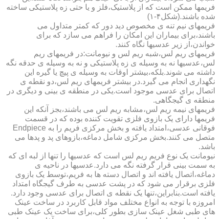
فریمها ممکن است که از پلاستیک،فلز و یا حتی زه پلاستیکی ساخته
شده باشند.(شکل۴-۱)
فریمهای نیم تنه ی مخصوص دید دور که کمتر متداول می
باشند،برای بیماران این امکان را فراهم می سازد که برای
خواندن،از زیر عدسیها نگاه کنند.
فریمهای ریم لس،شبه ریم لس و نیومانت:در فریمهای ریم
لس،عدسیها نه به وسیله ی زه پلاستیکی و نه به وسیله ی حدقه نگه
داشته می شوند.بلکه،بیشتر اوقات به وسیله ی پیچ یا گیره این
نگهداری انجام می گیرد.در بیشتر فریمهای ریم لس،دو نقطه ی
اتصال برای عدسی موجود است.یکی در منطقه ی بینی و دیگری در
منطقه ی گیجگاهی.
فریمهای نیمه ریم لس،مشابه ریم لس می باشند،بجز آنکه این
فریمها دارای یک بازوی فلزی تقویت کننده بوده که در قسمت
فوقانی عدسی،امتداد یافته و بخش مرکزی فریم را به Endpiece
متصل می کنند.بخش مرکزی شامل دماغه،بازوهای پد و پدها می
باشد.
نیومانت یک نوع فریم ریم لس است که عدسیها را تنها از لبه ای که
به سمت بینی قرار گرفته نگه می دارد.عدسیها در ناحیه ی
دماغه،اتصال یافته اند و اتصال دسته ها به فریم،توسط یک بازوی
فلزی برقرار می شود که در پشت عدسی به طرف گیجگاه امتداد
یافته است.بنابراین،تنها یک نقطه ی اتصال برای عدسی وجود دارد.
امروزه با توجه به انواع مختلف مواد قابل کاربرد در ساخت عینک
های طبی شغل عینک سازی بطور کلی،برای ساخت یک عینک طبی