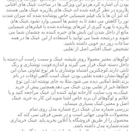
بودن آن اشاره کرد.هردو این ویژگی ها در ساخت عینک های آفتابی
پلاریزه در نظر گرفته شده اند.عینک های پلاریزه عینک هایی هستند
که لنز آن ها با یک فیلم شیمیایی خاص پوشانده شده که میزان شدت
نور را کاهش می دهند تا به چشم ها آسیبی وارد نشود.عینک های
پلاریزه با بهره گیری از لنزهای پوشانده شده با فیلترهای شیمیایی
مانع از داخل شدن این تابش های خیره کننده به چشمان شما می
شوند و درنتیجه شما می توانید با استفاده از این عینک ها در همه
ساعات روز دید خوبی داشته باشید.
تشخیص عینک آفتابی اصل از تقلبی
لوگوهای معتبر معمولا روی شیشه عینک و سمت راست آن،دسته یا
داخل دسته عینک قرار می گیرند و اندازه،فونت نوشتاری و رنگ
ثابتی دارند.کوچکترین اشتباه نوشتاری یا هر نوع تفاوتی میان این
لوگوها،نشان دهنده تقلبی بودن عینک است.گاهی اوقات در نام
برند،غلط املایی دیده می شود.مثلا به جای نوشته اند:.این نوع
خطاها،خبر از تقلبی بودن عینک می دهد.همچنین پیش از خرید
عینک،به وب سایت کارخانه تولید کننده آن عینک مراجعه کنید و با
علائم و لوگوهای آن برند خاص آشنا شوید.این کار به خرید عینک
اصل و معتبر،کمک بسیاری مینماید.
بررسی شماره مدل عینک درج شماره مدل روی تمام
محصولات،قانونی جهانی است و در ضمن فرقی نمی کند که
محصول را از طریق فروشگاه یا آنلاین بخرید.باید عینک خریداری
شده،شماره مدل داشته باشد.