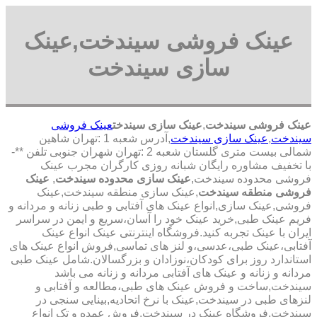
عینک فروشی سیندخت,عینک
سازی سیندخت
عینک فروشی سیندخت
,
عینک سازی سیندخت
عینک فروشی
سیندخت
,
عینک سازی سیندخت
,آدرس شعبه 1 :تهران شاهین
شمالی بیست متری گلستان شعبه 2 :تهران شهران جنوبی تلفن **-
با تخفیف مشاوره رایگان شبانه روزی کارگران مجرب عینک
فروشی محدوده سیندخت,
عینک سازی محدوده سیندخت
,
عینک
فروشی منطقه سیندخت
,عینک سازی منطقه سیندخت,عینک
فروشی,عینک سازی,انواع عینک های آفتابی و طبی زنانه و مردانه و
فریم عینک طبی,خرید عینک خود را آسان،سریع و ایمن در سراسر
ایران با عینک تجربه کنید.فروشگاه اینترنتی عینک انواع عینک
آفتابی،عینک طبی،عدسی،و لنز های تماسی,فروش انواع عینک های
استاندارد روز برای کودکان،نوزادان و بزرگسالان.شامل عینک طبی
مردانه و زنانه و عینک های آفتابی مردانه و زنانه می باشد
سیندخت,ساخت و فروش عینک های طبی،مطالعه و آفتابی و
لنزهای طبی در سیندخت,عینک با نرخ اتحادیه,بینایی سنجی در
سیندخت,فروشگاه عینک در سیندخت,فروش عمده و تک انواع