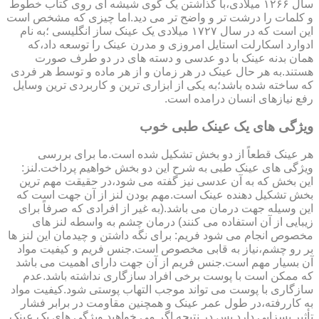
سال ۱۲۶۶ میلادی،با گذاشتن یک گوی شیشه ای روی کتاب خطوط
و کلمات را درشت تر و واضح تر می دید.اما چیزی که مشخص است
این است که در سال ۱۷۲۷ میلادی یک عینک ساز انگلیسی ؛به نام
ادوارد اسکارلت استایل امروزی و مدرن عینک را توسعه داد،که
همان بدنه عینک با دو عدسی و دسته های در دو طرف صورت
هستند.به هر حال عینک در هر زمان و از هر ماده و توسط هر فردی
که ساخته شده باشد؛به یکی از ابزاری ترین و کاربردی ترین وسایل
رفع نیازهای انسان درامده است.
ویژگی های یک عینک طبی خوب
هر عینک قطعاً از دو بخش تشکیل شده است.ما برای بررسی
ویژگی های عینک طبی به شرح این دو بخش خواهیم پرداخت.لنز:
این بخش که به آن عدسی نیز گفته می شود،در حقیقت مهم ترین
بخش تشکیل دهنده عینک است.مهم بودن لنز از آن جهت است که
این وسیله جهت درمان می باشد.(به غیر از افرادی که صرفاً برای
زیبایی از آن استفاده می کنند) درمان چشم به واسطه لنز های
مخصوص انجام می شود فریم: برای نگه داشتن و چیدمان این لنز ها
بر رو چشم،نیاز به قابی مخصوص است.جنس فریم و کیفیت مواد
آن بسیار مهم است.جنس فریم از آن جهت دارای اهمیت می باشد
که ممکن است با پوست برخی افراد سازگاری نداشته باشد.عدم
سازگاری با پوست می تواند موجب التهاب پوستی شود.کیفیت مواد
به کاررفته،در طول عمر عینک و همچنین مقاومت در برابر فشار
تأثیر بسزایی دارد.پس در نتیجه اگر می خواهید ویژگی های یک عینک