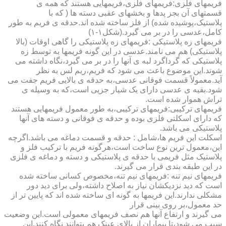
فریمهای فلزی:فریمهای فلزی،فریمهایی هستند که همه ی
قسمتهای آن بجز پدها و بخشهای عقبی دسته ها ( که با
پلاستیک،پوشیده شده) از فلز ساخته شده اند.حدقه ی فریم به طور
کامل،عدسی را در بر می گیرد.(شکل۱-۱)
فریمهای زه پلاستیکی :فریمهای زه پلاستیکی را گاهی اوقات (بالا
پلاستیکی) هم می نامند.عدسی در این گونه فریمها به توسط زه
پلاستیکی که گرداگرد لبه ی آنها را در بر می گیرد،نگاه داشته می
شوند.این موضوع باعث می شود که فریم،ریم لس به نظر
آید.معمولاً قسمت فوقانی عدسی،به حدقه ی بالایی فریم جفت می
شود.بقیه ی عدسی دارای یک شیار جزیی است،که به وسیله ی
تراش هموار شده است.
فریمهای ترکیبی:فریمهای ترکیبی،به طور معمول فریمهایی هستند
که دارای اسکلتی فلزی بوده و حدقه ی فوقانی و دسته های آنها
پلاستیکی می باشد.
اسکلت این فریم ها،شامل : حدقه و قسمت دماغه می باشد.اگرچه
این،معمول ترین نوع ساخت است،هرگونه فریم با ترکیب فلز و
پلاستیک مثل فریمی با حدقه ی پلاستیکی و دسته و دماغه ی فلزی
در این طبقه بندی قرار می گیرند.
فریمهای نیم تنه :فریمهای نیم تنه،مخصوص کسانی ساخته شده
است که دید نزدیکشان نیاز به اصلاح داشته،ولی برای دید دور
مشکلی ندارند.این فریمها به گونه ای ساخته شده اند که پایین تر از
حد معمول،بر روی بینی قرار
می گیرند و ارتفاع آنها هم نصف فریمهای معمولی است.این وضعیت
سبب می شود،تا بیماران از بالای عینک هم بتوانند نگاه کنند.این