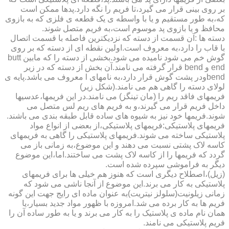
بر روی بینی قرار می گیرد،تا فریم را نگه دارد.پدها ممکن است
که،به طور مستقیم و یا با واسطه ی یک قطعه ی فلزی که به بازوی
محافظ و یا بازوی پد موسوم است،به فریم متصل شوند.
دسته ها :آن قسمت از دسته که نزدیکترین فاصله با قسمت اتصال
با قاب را دارد،به معروف است.اولین نقطه ای از دسته که بر روی
گوش خم می شود نامیده می شود.بخشی از دسته را که مابین butt
end و bend قرار گرفته می نامند.آن بخش از دسته که در زیر
bendودر پشت گوش قرار دارد،به نامهای l معروف می باشد.پایه ی
لولای دسته را گاهی هم می نامند.(شکل زیر)
فریمهای فاقد ریم را (مان تینگز) می نامند.در این فریمها،عدسیها
داخل فریم قرار می گیرند،و به فریم های ریم لس متصل می
شوند.فریمها خود نیز به شیوه های ساده قابل طبقه بندی می باشند.
فریمهای پلاستیکی:فریمهای پلاستیکی،از بعضی از انواع مواد
پلاستیکی ساخته می شوند.فریمهای پلاستیکی را گاهی به فریمهای
کاسه لاک پشتی نسبت می دهند و این موضوع،به زمانی باز می
گردد که فریمها را از کاسه لاک پشت می ساختند.اما،این موضوع
دیگر به فراموشی سپرده شده است.
(زیل)،اصطلاح دیگری است که هنوز هم خیلی ها برای فریمهای
پلاستیکی به کار می برند.این موضوع از آنجا ناشی می شود که
زمانی زیلونیت(سلولز نیتریت)به عنوان ماده ای رایج جهت این گونه
فریم ها به کار برده می شد.امروزه با ظهور مواد جدید بسیار،یا
همان نام ماده ی پلاستیک را به کار می برند و یا به طور ساده آن را
فریم پلاستیکی می نامند.