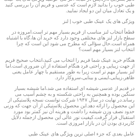
طبی خوب را بدانید لازم است که عدسی و فریم آن را بررسی کنید
و یک تعادل میان این دو ایجاد نمایید.
ویژگی های یک عینک طبی خوب | لنز
قطعاً انتخاب لنز مناسب از فریم بسیار مهم تر است.امروزه در
سطح بازار لنز های مختلفی وجود دارد که خرید آن ها،گاه با اشتباه
همراه است.حال سؤالی که مطرح می شود این است که چرا
انتخاب لنز بسیار مهم است؟
هنگام خرید عینک شما فریم را انتخاب می کنید،انتخاب صحیح فریم
از جهت زیبایی و راحتی فرد هنگام استفاده از آن ضروری است.اما
لنز بسیار مهم تر است زیرا به طور مستقیم با چهار عامل یعنی
ظاهر،زیبایی،ایمنی و بینایی،سروکار دارد.
در قدیم از عدسی شیشه ای استفاده می شد،اما شیشه بسیار
سنگین بوده و همچنین به راحتی شکسته و به چشم آسیب می
رساند.در نهایت در سال ۱۹۴۷ شرکت توانست نسخه پلاستیکی از
این محصول را ارائه دهد.این محصول پلاستیکی از آن جهت که وزنی
حدود نصف وزن شیشه را داشت و هزینه آن نیز کمتر بود مورد
استقبال قرار گرفت.کیفیت نور عالی این محصول ازجمله دلایل
کاربردی بودن آن در بازار امروزی است.
عامل بعدی که جزء اصلی ترین ویژگی های عینک طبی