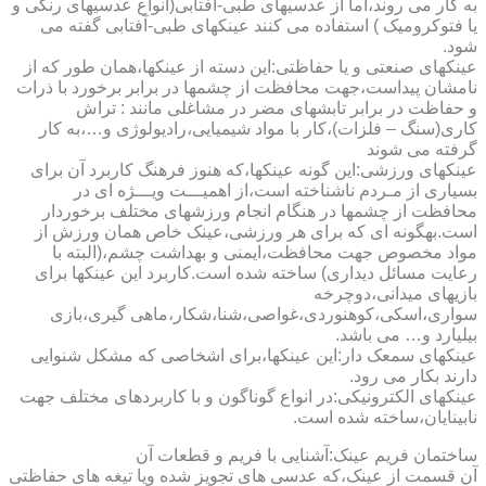
به کار می روند،اما از عدسیهای طبی-آفتابی(انواع عدسیهای رنگی و
یا فتوکرومیک ) استفاده می کنند عینکهای طبی-آفتابی گفته می
شود.
عینکهای صنعتی و یا حفاظتی:این دسته از عینکها،همان طور که از
نامشان پیداست،جهت محافظت از چشمها در برابر برخورد با ذرات
و حفاظت در برابر تابشهای مضر در مشاغلی مانند : تراش
کاری(سنگ – فلزات)،کار با مواد شیمیایی،رادیولوژی و…،به کار
گرفته می شوند
عینکهای ورزشی:این گونه عینکها،که هنوز فرهنگ کاربرد آن برای
بسیاری از مـردم ناشناخته است،از اهمیـــت ویـــژه ای در
محافظت از چشمها در هنگام انجام ورزشهای مختلف برخوردار
است.به­گونه ای که برای هر ورزشی،عینک خاص همان ورزش از
مواد مخصوص جهت محافظت،ایمنی و بهداشت چشم،(البته با
رعایت مسائل دیداری) ساخته شده است.کاربرد این عینکها برای
بازیهای میدانی،دوچرخه
سواری،اسکی،کوهنوردی،غواصی،شنا،شکار،ماهی گیری،بازی
بیلیارد و… می باشد.
عینکهای سمعک دار:این عینکها،برای اشخاصی که مشکل شنوایی
دارند بکار می رود.
عینکهای الکترونیکی:در انواع گوناگون و با کاربردهای مختلف جهت
نابینایان،ساخته شده است.
ساختمان فریم عینک:آشنایی با فریم و قطعات آن
آن قسمت از عینک،که عدسی های تجویز شده ویا تیغه های حفاظتی