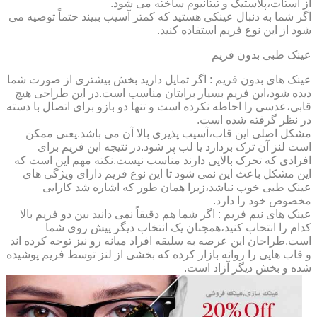
از استات،پلاستیک و تیتانیوم ساخته می شود.
اگر شما به دنبال عینکی هستید که کمتر آسیب ببیند حتماً توصیه می
شود از این نوع فریم استفاده کنید.
عینک طبی بدون فریم
عینک های بدون فریم : اگر تمایل دارید بخش بیشتری از صورت شما
دیده شود،این فریم بسیار برایتان مناسب است.در این طراحی هیچ
قابی،عدسی را احاطه نکرده است و تنها دو بازو برای اتصال با دسته
در نظر گرفته شده است.
مشکل اصلی این قاب،آسیب پذیری بالا آن می باشد.یعنی ممکن
است لنز آن ترک بردارد یا لب پر شود.در نتیجه این فریم برای
افرادی که تحرک بالایی دارند مناسب نیست.نکته مهم این است که
این مشکل باعث این نمی شود تا این نوع فریم دارای ویژگی های
عینک طبی خوب نباشد،زیرا همان طور که اشاره شد کارایی
مخصوص خود را دارد.
عینک های نیم فریم : اگر شما هم دقیقاً نمی دانید بین دو فریم بالا
کدام را انتخاب کنید،همچنان یک انتخاب دیگر پیش روی شما
است.طراحان این عرصه به سلیقه افراد میانه رو نیز توجه کرده اند
و قاب هایی را روانه بازار کرده که بخشی از لنز توسط فریم پوشیده
شده و بخش دیگر آزاد است.