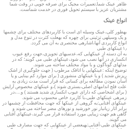
ظاهر عینک شما,تعمیرات مجیک برای صرفه جویی در وقت شما
مشتریان عزیز با سیستم تحویل فوری در خدمت شماست.
انواع عینک
به­طور کلی،عینک وسیله ای است با کاربردهای مختلف برای چشمها
و یک وسیله­ی تزئینی برای چهره که به­علت کثرت در تنوع مدل و
انواع کاربردی آنها،اشاره­ی مختصری به آن می گردد.
۱٫عینکهای طبی
به آن دسته از عینکهایی که،عدسیهای تجویزی،جهت رفع عیوب
انکساری در آنها نصب می شود،عینکهای طبی می گویند؛ که در
مدلهای گوناگون و با مواد مختلف ساخته می شوند.
توضیح اینکه :عینکهایی با اتاقک مرطوب ( جهت جلوگیری از اشک
ریزش شدید ) و یا عینکهای منشوری ( برای موارد کم بینایی و یا
آسان نمودن مطالعه برای کسانی که قرار است مدت زیادی به
علت فلج اندامهای اصلی،بستری شوند )،و عینکهای مخصوص آرایش
( برای اشخاصی که دارای عیوب انکساری شدید هستند ) و…،در
زمره­ی عینکهای طبی،با کاربرد خاص محسوب می شوند.
عینکهای آفتابی:به گروهی از عینکها که جهت محافظت از چشمها در
برابر آثار زیانبار نور خورشید و نورهای مضر ساخته می شوند و
گاهی هم جهت زیبایی مورد استفاده قرار می گیرند،عینکهای آفتابی
می گویند.
عینکهای طبی-آفتابی:به­بعضی از عینکهایی که جهت مصارف طبی