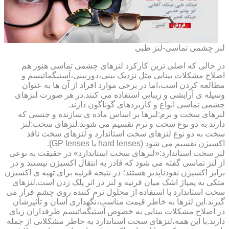
لنز چشمی تماسی-لنز طبی
در حالی که اصلی ترین کارکرد لنزهای چشمی تماسی هنوز هم
اصلاح مشکلات بینایی مثل نزدیک بینی،دوربینی،آستیگماتیسم و
مطالعه کردن است،اما در برخی موارد افراد از آن ها به عنوان
وسیله ی آرایشی و زیبایی استفاده می کنند.در هر صورت لنزهای
چشمی تماسی انواع و کاربردهای گوناگون دارند.
لنزهای سخت و نرم:لنزها بر اساس ماده ی سازنده و جنسی که
دارند به دو نوع سخت و نرم تقسیم می شوند.لنزهای سخت:لنز
سخت به دو نوع لنزهای سخت استاندارد و لنزهای سخت نافذ
اکسیژن تقسیم می شود (hard lenses یا GP lenses).
لنز سخت استاندارد:«لنزهای سخت استاندارد» در حقیقت به نوعی
از لنز تماسی گفته می شود که قادر به انتقال اکسیژن نیستند و در
برابر اکسیژن نفوذناپذیر هستند؛ در نتیجه قرنیه برای تهیه ی اکسیژن
متکی به پمپاژ اشک میان قرنیه و لنز در اثر پلک زدن است.لنزهای
سخت استاندارد با استفاده از محلول نرم کننده روی چشم قرار می
گیرند.این لنزها به خاطر قیمت مناسب،نگهداری آسان و تأثیرشان
در اصلاح مشکلات بینایی به خصوص آستیگماتیسم طرفداران زیای
دارند.با این همه،لنزهای سخت استاندارد به خاطر مشکلاتی از جمله