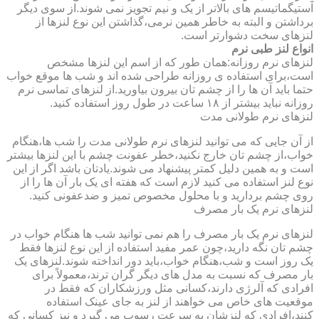
آستیگماتیسم های بالاتر از یک و نیم تجویز نمی شوند.از سوی دیگر
برداشتن و البته به خاطر همین نرمی،گذاشتن این نوع لنزها از
لنزهای سخت دشوارتر است.
انواع لنز طبی نرم
لنزهای نرم روزانه:همان طور که از اسم این لنزها مشخص
است،برای استفاده ی روزانه طراحی شده اند و شب ها موقع خواب
حتما باید آن ها را از چشم تان بیرون بیاورید.از لنزهای تماسی نرم
روزانه نباید بیشتر از ۱۸ ساعت در طول روز استفاده کنید.
لنزهای نرم طولانی مدت
از آن جایی که می توانید لنزهای نرم طولانی مدت را شب ها،هنگام
خواب،از چشم تان خارج نکنید،خطر عفونت چشم با این لنزها بیشتر
است و به همین دلیل کمتر پیشنهاد می شوند.یادتان باشد اگر از این
نوع لنز استفاده می کنید لازم است که هفته ای یک بار آن ها را از
روی چشم بردارید و با محلول مخصوص تمیز و ضدعفونی کنید.
لنزهای نرم یک بار مصرف
لنزهای نرم یک بار مصرف را هم نمی توانید شب ها هنگام خواب در
چشم تان نگه دارید،چون عمر مفید استفاده از این نوع لنزها فقط
یک روز است و شب،هنگام خواب،باید دور انداخته شوند.لنزهای یک
بار مصرف که نسبت به مدل های دیگر گران ترند،معمولاً برای
افرادی که آلرژی دارند،کسانی مثل ورزشکاران که فقط در
موقعیت های خاص می خواهند از لنز به جای عینک استفاده
کنند،افرادی که لنزشان به سرعت رسوب می گیرد و نیز کسانی که