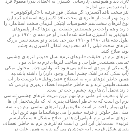
تاری دید و هیپوکسی (نارسایی اکسیژن به اعضای بدن) معمولا فرد
را به دردسر می اندازند.
لنز سخت نافذ اکسیژن:اگر مشکل قوز قرنیه یا «کراتوکونوس»
دارید بهتر است از «لنزهای سخت نافذ اکسیژن» استفاده کنید.این
نوع لنزهای سخت،هم خصوصیات اپتیکی لنزهای سخت استاندارد را
دارند و هم راحت تر هستند.در حقیقت این لنزها که از پلیمرهای
نفوذپذیر به اکسیژن ساخته شده اند،در اواخر دهه ی ۱۹۷۰ و در
طول دهه های ۱۹۸۰ و ۱۹۹۰ طراحی شدند و توانستند نقص بزرگ
لنزهای سخت قبلی را که محدودیت انتقال اکسیژن به چشم
بود،اصلاح کنند.
لنزهای نرم:در حقیقت «لنزهای نرم» نسل جدیدتر لنزهای چشمی
تماسی هستند.در طراحی و ساخت لنزهای نرم به جای مواد
پلاستیکی از موادی استفاده می شود که توانایی جذب محلول نمکی
(آب نمکی که در اشک چشم انسان وجود دارد) را داشته باشد،به
همین خاطر لنزهای نرم به اصطلاح «هیدروفیل» یا دوست دار آب
هستند،طبیعی ترند و به خاطر خاصیت انعطاف پذیری و نرمی که
دارند،تحمل آن ها روی چشم راحت تر است.
مزایا و معایب لنز طبی نرم:مهم ترین مزیت لنزهای چشمی تماسی
نرم این است که به خاطر انعطاف پذیری ای که دارند،تحمل آن ها
برای بیمار راحت تر است.علاوه براین لنزهای تماسی نرم دو تا سه
میلی متر جلوتر از قرنیه چشم را می پوشانند.اما مهم ترین ایراد
لنزهای تماسی نرم ناتوانی آن ها در اصلاح مشکل «آستیگماتیسم
قرنیه» است.دلیل این امر آن است که لنزهای نرم به خاطر انعطاف
پذیری،شکل قرنیه را به خودشان می گیرند و به همین علت در