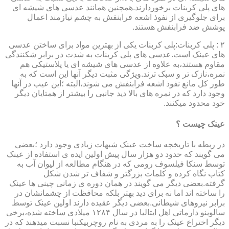
های پلی کربنات برخوردارند.همچنین همانند عدسی های شیشه ای
برای جلوگیری از نفوذ اشعه فرابنفش به چشم نیازمند اعمال
پوشش ضد فرابنفش هستند.
۲ : پلی کربنات:پلی کربنات یکی از بهترین مواد برای ساختن عدسی
های عینک است.عدسی های پلی کربنات به شدت در برابر شکنندگی
مقاوم هستند،به علاوه از عدسی های شیشه ای یا پلاستیکی هم
نمره،نازک تر و سبک ترند.ویژگی مثبت دیگر آنها این است که به
طور کل مانع نفوذ اشعه فرابنفش می شوند،البته ؛این عیب در آنها
وجود دارد که در نمره های بالا دید جانبی را بیشتر از همتایان دیگر
خود محدود میکنند.
عینک چیست ؟
در ربطه با تاریخچه ساخت عینک شبهات زیادی وجود دارد ؛بعضی
می گویند که حدود دو هزار سال پیش اولین ایده ی استفاده از عینک
توسط سنکا فیلسوف رومی که در هنگام مطالعه از لیوان آب به
کتاب نگاه کرده و کلمات بزرگتر و شفاف تر شدن شکل
گرفته.بعضی دیگر می گویند در همان دوره ی زمانی چینی ها عینک
را ساخته اند اما نه برای دید بهتر بلکه محافظت از چشمانشان در
برابر نیروهای شیطانی.بعضی دیگر عقیده دارند اولین عینک توسط
سالوینو دارماتی اهل ایتالیا در سال ۱۲۸۴ میلادی ساخته شده،برخی
دیگر اختراع عینک را به مردی به نام روچربیکنبا نسبت میدهند که در