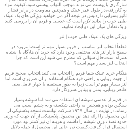
سازگاری با پوست می تواند موجب التهاب پوستی شود.کیفیت مواد
به کاررفته،در طول عمر عینک و همچنین مقاومت در برابر فشار
تأثیر بسزایی دارد.پس در نتیجه اگر می خواهید ویژگی های یک عینک
طبی خوب را بدانید لازم است که عدسی و فریم آن را بررسی کنید
و یک تعادل میان این دو ایجاد نمایید.
ویژگی های یک عینک طبی خوب | لنز
قطعاً انتخاب لنز مناسب از فریم بسیار مهم تر است.امروزه در
سطح بازار لنز های مختلفی وجود دارد که خرید آن ها،گاه با اشتباه
همراه است.حال سؤالی که مطرح می شود این است که چرا
انتخاب لنز بسیار مهم است؟
هنگام خرید عینک شما فریم را انتخاب می کنید،انتخاب صحیح فریم
از جهت زیبایی و راحتی فرد هنگام استفاده از آن ضروری است.اما
لنز بسیار مهم تر است زیرا به طور مستقیم با چهار عامل یعنی
ظاهر،زیبایی،ایمنی و بینایی،سروکار دارد.
در قدیم از عدسی شیشه ای استفاده می شد،اما شیشه بسیار
سنگین بوده و همچنین به راحتی شکسته و به چشم آسیب می
رساند.در نهایت در سال ۱۹۴۷ شرکت توانست نسخه پلاستیکی از
این محصول را ارائه دهد.این محصول پلاستیکی از آن جهت که وزنی
حدود نصف وزن شیشه را داشت و هزینه آن نیز کمتر بود مورد
استقبال قرار گرفت.کیفیت نور عالی این محصول ازجمله دلایل