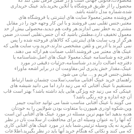
محصولات،قانونی جهانی است و در ضمن فرقی نمی کند که
محصول را از طریق فروشگاه یا آنلاین بخرید.باید عینک خریداری
شده،شماره مدل داشته باشد.
فروشنده معتبر:معمولا سایت های اینترنتی یا فروشگاه های
معتبر،جنس تقلبی نمی فروشند و با این کار وجهه خود را در مقابل
مشتری به خطر نمی اندازند.هر وقت هم دیدید،محصولی بیش از حد
معمول تخفیف دارد،مطمئن باشید که آن جنس،تقلبی است.در ضمن
هرگز از وب سایت های اینترنتی که کالاهای فروخته شده را پس
نمی گیرند یا آدرس و تلفن مشخصی ندارند،خرید.وب سایت هایی که
عینک های معتبر می فروشند،اغلب ضمانت هم ارائه می دهند.
دفترچه و شناسنامه عینک:معمولا عینک های اصل،شناسنامه یا
دفترچه اصالت دارند.در شناسنامه،جزئیات دقیقی در مورد
عینک،مقدار خش پذیری لنز،مقاومت آن در برابر اشعه ماوراء
بنفش،جنس فریم و … بیان می شود.
راهنمای خرید عینک آفتابی مناسب:سلامت چشمان شما ارتباط
مستقیم با عینک آفتابی که می زنید دارد اما می دانید شیشه های
عینکی که می زنید چه ویژگی هایی باید داشته باشد؟ بهتر است قاب
آن چه اندازه و چه رنگی باشد؟
می گویند با عینک آفتابی مناسب شما می توانید جذابیت جیمز
وین،شکوه اودری هیپورن،یا متفاوت بودن شولاپین را به خودتان
هدیه بدهید اما مهم ترین مسئله در مورد عینک های آفتابی این است
که آنها را به عنوان وسیله ای برای محافظت از سلامت تان در نظر
بگیرید نه یک وسیله تزئینی.شما باید در مورد عینک های آفتابی کاری
که می کنند و نکاتی که هنگام خرید آنها باید در نظر بگیرید،اطلاعات