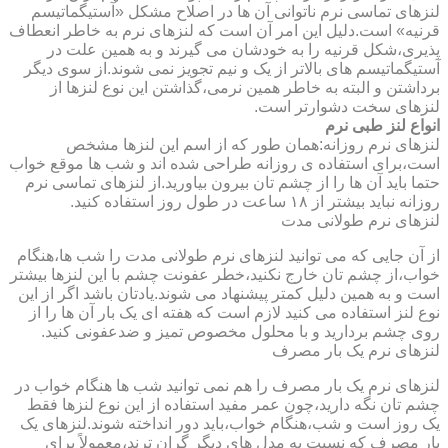
لنزهای تماسی نرم ناتوانی آن ها در اصلاح مشکل «آستیگماتیسم
قرنیه» است.دلیل این امر آن است که لنزهای نرم به خاطر انعطاف
پذیری،شکل قرنیه را به خودشان می گیرند و به همین علت در
آستیگماتیسم های بالاتر از یک و نیم تجویز نمی شوند.از سوی دیگر
برداشتن و البته به خاطر همین نرمی،گذاشتن این نوع لنزها از
لنزهای سخت دشوارتر است.
انواع لنز طبی نرم
لنزهای نرم روزانه:همان طور که از اسم این لنزها مشخص
است،برای استفاده ی روزانه طراحی شده اند و شب ها موقع خواب
حتما باید آن ها را از چشم تان بیرون بیاورید.از لنزهای تماسی نرم
روزانه نباید بیشتر از ۱۸ ساعت در طول روز استفاده کنید.
لنزهای نرم طولانی مدت
از آن جایی که می توانید لنزهای نرم طولانی مدت را شب ها،هنگام
خواب،از چشم تان خارج نکنید،خطر عفونت چشم با این لنزها بیشتر
است و به همین دلیل کمتر پیشنهاد می شوند.یادتان باشد اگر از این
نوع لنز استفاده می کنید لازم است که هفته ای یک بار آن ها را از
روی چشم بردارید و با محلول مخصوص تمیز و ضدعفونی کنید.
لنزهای نرم یک بار مصرف
لنزهای نرم یک بار مصرف را هم نمی توانید شب ها هنگام خواب در
چشم تان نگه دارید،چون عمر مفید استفاده از این نوع لنزها فقط
یک روز است و شب،هنگام خواب،باید دور انداخته شوند.لنزهای یک
بار مصرف که نسبت به مدل های دیگر گران ترند،معمولاً برای