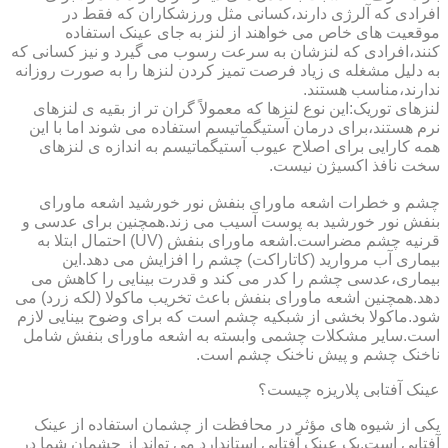
افرادی که آلرژی دارند،کسانی مثل ورزشکاران که فقط در
موقعیت های خاص می خواهند از لنز به جای عینک استفاده
کنند،افرادی که لنزشان به سرعت رسوب می گیرد و نیز کسانی که
به دلیل مشغله ی زیاد فرصت تمیز کردن لنزها را به صورت روزانه
ندارند،مناسب هستند.
لنزهای توریک:این نوع لنزها که معمولاً گران تر از بقیه ی لنزهای
نرم هستند،برای درمان آستیگماتیسم استفاده می شوند اما با این
همه کارایی برای اصلاح عیوب آستیگماتیسم به اندازه ی لنزهای
سخت نافذ اکسیژن نیست.
چشم و خطرات اشعه ماورای بنفش نور خورشید اشعه ماورای
بنفش نور خورشید به پوست آسیب می زند.همچنین برای عدسی و
قرنیه چشم مضراست.اشعه ماورای بنفش (UV) احتمال ابتلا به
بیماری آب مروارید (کاتاراکت) چشم را افزایش می دهد.این
بیماری،عدسی چشم را کدر می کند و قدرت بینایی را کاهش می
دهد.همچنین اشعه ماورای بنفش باعث تخریب ماکولا (لکه زرد) می
شود.ماکولا بخشی از شبکیه چشم است که برای وضوح بینایی لازم
است.سایر مشکلات چشمی وابسته به اشعه ماورای بنفش شامل
ناخنک چشم و پیش ناخنک چشم است.
عینک آفتابی پلاریزه چیست؟
یکی از شیوه های مؤثر در محافظت از چشمان استفاده از عینک
آفتابی است.یک عینک آفتابی استاندارد می تواند از چشمان شما در