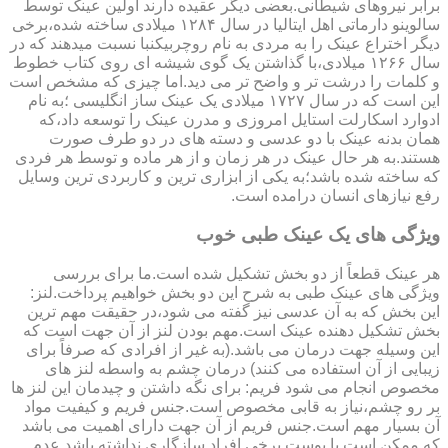
برابر نیروهای شیطانی.بعضی دیگر عقیده دارند اولین عینک توسط
سالوینو دارماتی اهل ایتالیا در سال ۱۲۸۴ میلادی ساخته شده،برخی
دیگر اختراع عینک را به مردی به نام روچربیکنبا نسبت میدهند که در
سال ۱۲۶۶ میلادی،با گذاشتن یک گوی شیشه ای روی کتاب خطوط
و کلمات را درشت تر و واضح تر می دید.اما چیزی که مشخص است
این است که در سال ۱۷۲۷ میلادی یک عینک ساز انگلیسی ؛به نام
ادوارد اسکارلت استایل امروزی و مدرن عینک را توسعه داد،که
همان بدنه عینک با دو عدسی و دسته های در دو طرف صورت
هستند.به هر حال عینک در هر زمان و از هر ماده و توسط هر فردی
که ساخته شده باشد؛به یکی از ابزاری ترین و کاربردی ترین وسایل
رفع نیازهای انسان درامده است.
ویژگی های یک عینک طبی خوب
هر عینک قطعاً از دو بخش تشکیل شده است.ما برای بررسی
ویژگی های عینک طبی به شرح این دو بخش خواهیم پرداخت.لنز:
این بخش که به آن عدسی نیز گفته می شود،در حقیقت مهم ترین
بخش تشکیل دهنده عینک است.مهم بودن لنز از آن جهت است که
این وسیله جهت درمان می باشد.(به غیر از افرادی که صرفاً برای
زیبایی از آن استفاده می کنند) درمان چشم به واسطه لنز های
مخصوص انجام می شود فریم: برای نگه داشتن و چیدمان این لنز ها
بر رو چشم،نیاز به قابی مخصوص است.جنس فریم و کیفیت مواد
آن بسیار مهم است.جنس فریم از آن جهت دارای اهمیت می باشد
که ممکن است با پوست برخی افراد سازگاری نداشته باشد.عدم