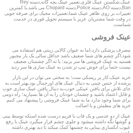
عینک,شکستن عینک فلزی,تعمیر عینک بچه گانه,دسته Rey
Ban,دسته AO,دسته Police,دسته Chopard می باشد.با کمترین
تغییرات بر روی ظاهر عینک شما,تعمیرات مجیک برای صرفه جویی
در وقت شما مشتریان عزیز با سیستم تحویل فوری در خدمت
شماست.
عینک فروشی
مصرف پزشکی دارد،اما به عنوان کالایی زینتی هم استفاده می
شود.اگر چشم های شما ضعیف باشد حداقل سالی یک بار مجبور
هستید به عینک فروشی ها سر بزنید؛ یا نه اگر چشمتان ضعیف
نیست حتماً برای خوش تیپ تر شدن به عینک سازی ها سر زدید
خرید عینک،کار پر ریسکی ست؛ به سختی می توان در این بازار
پرشده از جنس چینی به دنبال عینک های اورجینال بود.بهتر است به
جای تلاش برای یافتن عینکی خوب،به دنبال یافتن عینک سازی خوب
و قابل اعتماد باشید و چشمان خودتان را به آن ها بسپارید؛ راه دومی
برای شما وجود ندارد ما به شما عینک فروشی را پیشنهاد می کنیم
خرید های مطمئن و با اصالت
عینک از دو عدسی و یک قاب یا فریم درست شده استکه توسط بینی
و گوشها نگه داشته میشود و جلوی چشم قرار میگیرد.عینک با رفع
عیوب انکساری بینایی به چشمها کمک میکند تا دید بهتری داشته
باشند.