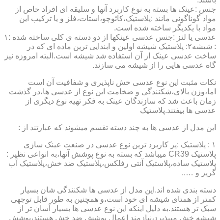
جنس :عینک ها بسته به نوع کاربرد آنها و سلیقه ای افراد خاص از
مواد گوناگونی مانند :پلاستیک،کائوچو،استات،فلز و یا ترکیب این
مواد با یکدیگر ساخته شده است.
عدسی یا لنز :جنس عدسی عینکها از دو دسته ی کلی ساخته شده :۱
: شیشه۲: پلاستیک شیشه اولین و ابندایی ترین ماده ای که در
ساخت عدسی عینک از آن استفاده شد شیشه است.البته امروزه نیز
گاه عدسی هایی را از شیشه می سازند.
نکات مثبت این نوع عدسی خش ناپذیری و شفافیت آن است
اما،وزن بالای،شکنندگی و ضخامت این نوع از عدسی ها،در گذشت
زمان باعث شد که سازندگان عینک به فکر تهیه نوع دیگری از
عدسی ها بیفتند.پلاستیک
این مدل از عدسی ها به چند دسته تقسم میشوند که عبارتند از :
۱ : پلاستیک :پر کاربرد ترین نوع عدسی در صنعت عینک سازی
پلاستیک CR39 میباشد که بسته به نوع پوشش آنها،به انواعی نظیر :
پلاستیک ساده،پلاستیک آنتی رفلکس،پلاستیک ضد خش،پلاستیک آب
گریز و …..
دسته بندی شده اند.این مدل از عدسی ها شکنندگی شان بسیار
کمتر از همتای شیشه ای خود است،و همچنین به طور قابل توجهی
سبک تر هستند.به دلیل اینکه این نوع عدسی ها بسیار آسان تر از
شیشه خش میپذیرد،نیازمند اعمال پوشش ضد خش هستند،پوشش