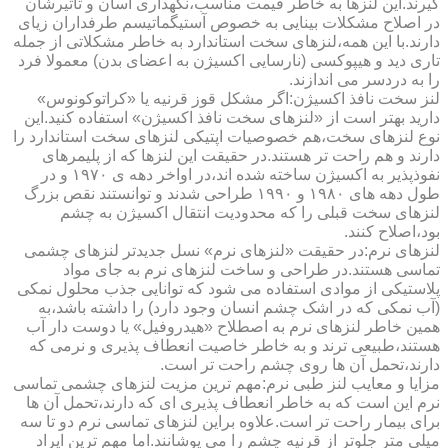
گیرند.این لنزها به خاطر قیمت مناسب،نگهداری آسان و تأثیرشان
در اصلاح مشکلات بینایی به خصوص آستیگماتیسم طرفداران زیای
دارند.با این همه،لنزهای سخت استاندارد به خاطر مشکلاتی از جمله
تاری دید و هیپوکسی (نارسایی اکسیژن به اعضای بدن) معمولا فرد
را به دردسر می اندازند.
لنز سخت نافذ اکسیژن:اگر مشکل قوز قرنیه یا «کراتوکونوس»
دارید بهتر است از «لنزهای سخت نافذ اکسیژن» استفاده کنید.این
نوع لنزهای سخت،هم خصوصیات اپتیکی لنزهای سخت استاندارد را
دارند و هم راحت تر هستند.در حقیقت این لنزها که از پلیمرهای
نفوذپذیر به اکسیژن ساخته شده اند،در اواخر دهه ی ۱۹۷۰ و در
طول دهه های ۱۹۸۰ و ۱۹۹۰ طراحی شدند و توانستند نقص بزرگ
لنزهای سخت قبلی را که محدودیت انتقال اکسیژن به چشم
بود،اصلاح کنند.
لنزهای نرم:در حقیقت «لنزهای نرم» نسل جدیدتر لنزهای چشمی
تماسی هستند.در طراحی و ساخت لنزهای نرم به جای مواد
پلاستیکی از موادی استفاده می شود که توانایی جذب محلول نمکی
(آب نمکی که در اشک چشم انسان وجود دارد) را داشته باشد،به
همین خاطر لنزهای نرم به اصطلاح «هیدروفیل» یا دوست دار آب
هستند،طبیعی ترند و به خاطر خاصیت انعطاف پذیری و نرمی که
دارند،تحمل آن ها روی چشم راحت تر است.
مزایا و معایب لنز طبی نرم:مهم ترین مزیت لنزهای چشمی تماسی
نرم این است که به خاطر انعطاف پذیری ای که دارند،تحمل آن ها
برای بیمار راحت تر است.علاوه براین لنزهای تماسی نرم دو تا سه
میلی متر جلوتر از قرنیه چشم را می پوشانند.اما مهم ترین ایراد