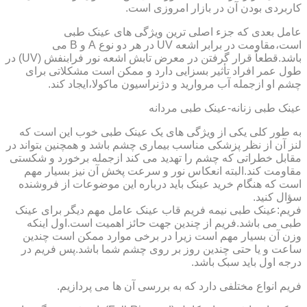
کاربردی بودن آن در بازار امروزی است.
عامل بعدی که جزء اصلی ترین ویژگی های عینک طبی
است،مقاومت در برابر اشعه UV در هر دو نوع A و B می
باشد.قطعاً قرار گرفتن در معرض تابش اشعه نور فرابنفش (UV) در
طول عمر افراد تأثیر بسزایی دارد و ممکن است مشکلاتی برای
چشم او ازجمله آب مروارید و دژنراسیون ماکولا،ایجاد کند.
عینک طبی زنانه-عینک طبی مردانه
به طور کلی یکی از ویژگی های یک عینک طبی خوب این است که
لنز آن از نظر پزشکی مناسب بیماری چشم باشد و همچنین بتواند در
مقابل خطراتی که چشم را تهدید می کند ازجمله برخورد و شکستی
مقاومت کند.البته انعکاس نور و سرعت پخش آن نیز بسیار مهم
است که هنگام خرید عینک باید درباره این موضوعات از فروشنده
سؤال کنید.
فریم:عینک طبی نیمه فریم قاب عینک عامل مهم دیگر برای عینک
طبی می باشد.فریم از چندین جهت حائز اهمیت است.اول اینکه
وزن آن بسیار مهم است زیرا در برخی موارد ممکن است چندین
ساعت و یا حتی چندین روز بر روی چشم شما باشد.پس فریم در
درجه اول باید سبک باشد.
فریم انواع مختلفی دارد که به بررسی آن ها می پردازیم.