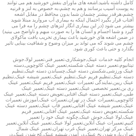
کامل داشته باشید.اشعه های ماورای بنفش خورشید هم می توانند
به پوست آسیب برسانند و هم به چشم،به خصوص به لنز و قرنیه
چشم،هرقدر بیشتر چشمان شما بدون محافظ در مقابل اشعه
آفتاب قرار بگیرد احتمال اینکه به بیماری آب مروارید مبتلا شوید
بیشتر می شود (در این بیماری انگار لنزهای چشم را مه فرا می
گیرد و شما اجسام و انسان ها را به صورت مبهم و ناواضح می بینید)
در ضمن اشعه های خورشید باعث بیماری تخریب بافت ماکولای
چشم می شوند که می تواند بر میزان وضوح و شفافیت بینایی تاثیر
بگذارد و حتی باعث کوری شود.
انجام کلیه خدمات عینک,جوشکاری،تعمیر فنر،تعمیر لولا،جوش
تیتانیوم،تعمیر دسته عینک شکسته,تعمیر عینک کائوچویی,دسته
عینک ورزشی,شکستن دسته عینک,چسباندن دسته عینک,تنظیم
دسته عینک,تنظیم فریم عینک,تنظیم عینک,تعمیر شیشه عینک,تنظیم
عینک ریبن,نمایندگی تعمیرات عینک,تعمیر فریم عینک,تعمیر عینک
ری بن,تعمیر تخصصی عینک,تعمیر دسته عینک,تعمیر عینک
طبی,عینک,تعمیر دسته عینک افتابی,تعویض دسته عینک,تعمیر عینک
کائوچویی,تعمیرات عینک در تهران,تعمیرات عینک,آموزش تعمیرات
عینک,تعمیر شیشه عینک آفتابی,تعمیر قاب عینک,تعمیر دسته عینک
شکسته,تعویض دسته عینک,تعمیر عینک آفتابی,تعمیر فریم
عینک,لولا عینک,جوش عینک,چگونه عینک خود را تعمیر
کنیم,تعمیرات عینک آنلاین,تعمیر لولا عینک,تعمیر عینک آنلاین,تعمیر
عینک مرکز تهران,تعمیر عینک غرب تهران,تعمیر عینک شمال
تهران,پاره شدن نخ عینک,در آمدن شیشه عینک,کج شدن عینک,در