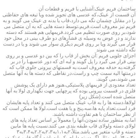
ساختمان فریم عینک:آشنایی با فریم و قطعات آن
آن قسمت از عینک،که عدسی های تجویز شده ویا تیغه های حفاظتی
را در مقابل چشمان نگه می دارد،قاب یا بدنه ی عینک می گویند و به
فریم نیز معروف است.فریم،توسط دسته هایی که به آن متصل می
شود،بر روی صورت تنظیم می گردد.فریمهایی هم هستند که دسته
ندارند و در عوض به وسیله ی فشارهای دو طرف بینی در محل خود
قرار می گیرند ویا بر روی فریم دیگری سوار می شوند و یا در دست
نگه داشته می شوند
اجزای جلویی فریم :آن بخش از قاب را که بین دو عدسی و بر روی
بینی قرار می گیرد را پل گویند و لبه ای که دور عدسیهـا را در بر
گرفته،به حدقه معروف است.به قسمتهای بیرونی جلوی قاب که
درمنتها الیه سمت چپ و راست،در نقاطی که دسته ها به آنها متصل
می شوند،می گویند.
تعداد معدودی از فریمهای پلاستیکی،هنوز هم دارای یک پوشش
فلزی در قسمت بیرونی بوده که پرچهایی جهت نگهداری لولا به آنها
متصل شده است.(شکل زیر)
لولاها،دسته ها را به قاب عینک متصل می کنند و تعداد پایه هایشان
فرد است.تعداد پایه ها،سه،پنج و یا هفت است.لولا ها ممکن است که
از نظر ساختمان با هم تفاوت داشته باشند.
اما،به منظور ساده نمودن،آنها را معمولاً بر اساس تعداد پایه های
لولای دسته ولولای قاب طبقه بندی می کنند.نسبت پایه ها مابین
دسته و قاب متغیر می باشد.مثلاً،۲به۱،۱به۲،۳به۲،۲به۳،۴به۳
و۳به۴٫(برای مثال،اگر دسته،دارای یک پایه باشد،آنگاه قاب عینک دو