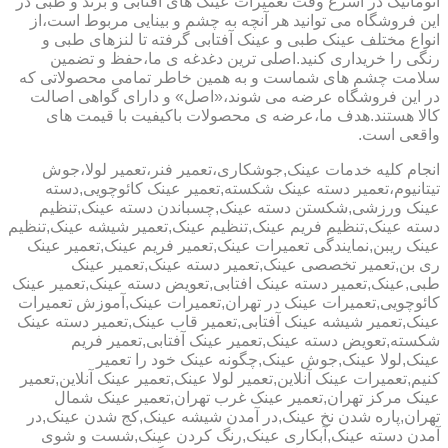
اتوماتیک در اسرع وقت تعمیرات عینک های آفتابی و برند و طبی در
این فروشگاه می توانید هر آنچه به چشم و بینایی مربوط است،از
انواع مختلف عینک طبی و عینک آفتابی گرفته تا لنزهای طبی و
رنگی را خریداری کنید.اصلی ترین دغدغه ی ما،حفظ و تضمین
سلامت چشم های شماست و به همین خاطر تمامی محصولاتی که
در این فروشگاه عرضه می شوند،«اصل» و دارای گواهی اصالت
کالا هستند.هدف ما،عرضه ی محصولات باکیفیت با قیمت های
واقعی است.
انجام کلیه خدمات عینک,جوشکاری،تعمیر فنر،تعمیر لولا،جوش
تیتانیوم،تعمیر دسته عینک شکسته,تعمیر عینک کائوچویی,دسته
عینک ورزشی,شکستن دسته عینک,چسباندن دسته عینک,تنظیم
دسته عینک,تنظیم فریم عینک,تنظیم عینک,تعمیر شیشه عینک,تنظیم
عینک ریبن,نمایندگی تعمیرات عینک,تعمیر فریم عینک,تعمیر عینک
ری بن,تعمیر تخصصی عینک,تعمیر دسته عینک,تعمیر عینک
طبی,عینک,تعمیر دسته عینک افتابی,تعویض دسته عینک,تعمیر عینک
کائوچویی,تعمیرات عینک در تهران,تعمیرات عینک,آموزش تعمیرات
عینک,تعمیر شیشه عینک آفتابی,تعمیر قاب عینک,تعمیر دسته عینک
شکسته,تعویض دسته عینک,تعمیر عینک آفتابی,تعمیر فریم
عینک,لولا عینک,جوش عینک,چگونه عینک خود را تعمیر
کنیم,تعمیرات عینک آنلاین,تعمیر لولا عینک,تعمیر عینک آنلاین,تعمیر
عینک مرکز تهران,تعمیر عینک غرب تهران,تعمیر عینک شمال
تهران,پاره شدن نخ عینک,در آمدن شیشه عینک,کج شدن عینک,در
آمدن دسته عینک,آبکاری عینک,رنگ کردن عینک,شست و شوی