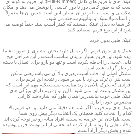
عینک های با فریم های کامل (Full-Rimmed): این فریم به گونه ای
است که به طور کامل دور تا دور عدسی را پوشش می دهد و امکان
شکستی و آسیب به لنز در آن بسیار پایین است.جنس آن ها معمولاً
از استات،پلاستیک و تیتانیوم ساخته می شود.
اگر شما به دنبال عینکی هستید که کمتر آسیب ببیند حتماً توصیه می
شود از این نوع فریم استفاده کنید.
عینک طبی بدون فریم
عینک های بدون فریم : اگر تمایل دارید بخش بیشتری از صورت شما
دیده شود،این فریم بسیار برایتان مناسب است.در این طراحی هیچ
قابی،عدسی را احاطه نکرده است و تنها دو بازو برای اتصال با دسته
در نظر گرفته شده است.
مشکل اصلی این قاب،آسیب پذیری بالا آن می باشد.یعنی ممکن
است لنز آن ترک بردارد یا لب پر شود.در نتیجه این فریم برای
افرادی که تحرک بالایی دارند مناسب نیست.نکته مهم این است که
این مشکل باعث این نمی شود تا این نوع فریم دارای ویژگی های
عینک طبی خوب نباشد،زیرا همان طور که اشاره شد کارایی
مخصوص خود را دارد.
عینک های نیم فریم : اگر شما هم دقیقاً نمی دانید بین دو فریم بالا
کدام را انتخاب کنید،همچنان یک انتخاب دیگر پیش روی شما
است.طراحان این عرصه به سلیقه افراد میانه رو نیز توجه کرده اند
و قاب هایی را روانه بازار کرده که بخشی از لنز توسط فریم پوشیده
شده و بخش دیگر آزاد است.