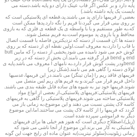
پایه دارد و بر عکس اگر قاب عینک دارای دو پایه باشد،دسته می
بایست یک پایه داشته باشد.)
بعضی از فریمها دارای پد می باشند.پد،قطعه ای پلاستیکی است که
بر روی بینی قرار می گیرد،تا فریم را نگه دارد.پدها ممکن است
که،به طور مستقیم و یا با واسطه ی یک قطعه ی فلزی که به بازوی
محافظ و یا بازوی پد موسوم است،به فریم متصل شوند.
دسته ها :آن قسمت از دسته که نزدیکترین فاصله با قسمت اتصال
با قاب را دارد،به معروف است.اولین نقطه ای از دسته که بر روی
گوش خم می شود نامیده می شود.بخشی از دسته را که مابین butt
end و bend قرار گرفته می نامند.آن بخش از دسته که در زیر
bendودر پشت گوش قرار دارد،به نامهای l معروف می باشد.پایه ی
لولای دسته را گاهی هم می نامند.(شکل زیر)
فریمهای فاقد ریم را (مان تینگز) می نامند.در این فریمها،عدسیها
داخل فریم قرار می گیرند،و به فریم های ریم لس متصل می
شوند.فریمها خود نیز به شیوه های ساده قابل طبقه بندی می باشند.
فریمهای پلاستیکی:فریمهای پلاستیکی،از بعضی از انواع مواد
پلاستیکی ساخته می شوند.فریمهای پلاستیکی را گاهی به فریمهای
کاسه لاک پشتی نسبت می دهند و این موضوع،به زمانی باز می
گردد که فریمها را از کاسه لاک پشت می ساختند.اما،این موضوع
دیگر به فراموشی سپرده شده است.
(زیل)،اصطلاح دیگری است که هنوز هم خیلی ها برای فریمهای
پلاستیکی به کار می برند.این موضوع از آنجا ناشی می شود که
زمانی زیلونیت(سلولز نیتریت)به عنوان ماده ای رایج جهت این گونه