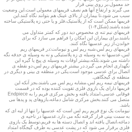
حد معمول،بر روی بینی قرار
می گیرند و ارتفاع آنها هم نصف فریمهای معمولی است.این وضعیت
سبب می شود،تا بیماران از بالای عینک هم بتوانند نگاه کنند.این
فریمها ممکن است که از پلاستیک،فلز و یا حتی زه پلاستیکی ساخته
شده باشند.(شکل۴-۱)
فریمهای نیم تنه ی مخصوص دید دور که کمتر متداول می
باشند،برای بیماران این امکان را فراهم می سازد که برای
خواندن،از زیر عدسیها نگاه کنند.
فریمهای ریم لس،شبه ریم لس و نیومانت:در فریمهای ریم
لس،عدسیها نه به وسیله ی زه پلاستیکی و نه به وسیله ی حدقه نگه
داشته می شوند.بلکه،بیشتر اوقات به وسیله ی پیچ یا گیره این
نگهداری انجام می گیرد.در بیشتر فریمهای ریم لس،دو نقطه ی
اتصال برای عدسی موجود است.یکی در منطقه ی بینی و دیگری در
منطقه ی گیجگاهی.
فریمهای نیمه ریم لس،مشابه ریم لس می باشند،بجز آنکه این
فریمها دارای یک بازوی فلزی تقویت کننده بوده که در قسمت
فوقانی عدسی،امتداد یافته و بخش مرکزی فریم را به Endpiece
متصل می کنند.بخش مرکزی شامل دماغه،بازوهای پد و پدها می
باشد.
نیومانت یک نوع فریم ریم لس است که عدسیها را تنها از لبه ای که
به سمت بینی قرار گرفته نگه می دارد.عدسیها در ناحیه ی
دماغه،اتصال یافته اند و اتصال دسته ها به فریم،توسط یک بازوی
فلزی برقرار می شود که در پشت عدسی به طرف گیجگاه امتداد