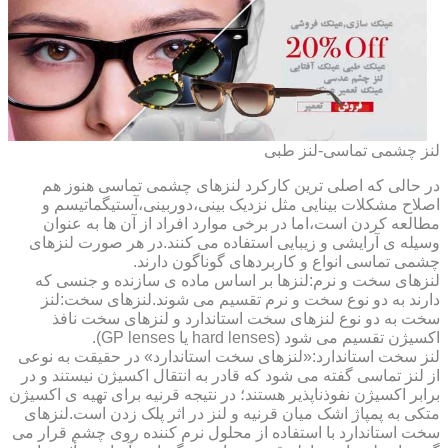
لنز چشمی تماسی-لنز طبی
در حالی که اصلی ترین کارکرد لنزهای چشمی تماسی هنوز هم
اصلاح مشکلات بینایی مثل نزدیک بینی،دوربینی،آستیگماتیسم و
مطالعه کردن است،اما در برخی موارد افراد از آن ها به عنوان
وسیله ی آرایشی و زیبایی استفاده می کنند.در هر صورت لنزهای
چشمی تماسی انواع و کاربردهای گوناگون دارند.
لنزهای سخت و نرم:لنزها بر اساس ماده ی سازنده و جنسی که
دارند به دو نوع سخت و نرم تقسیم می شوند.لنزهای سخت:لنز
سخت به دو نوع لنزهای سخت استاندارد و لنزهای سخت نافذ
اکسیژن تقسیم می شود (hard lenses یا GP lenses).
لنز سخت استاندارد:«لنزهای سخت استاندارد» در حقیقت به نوعی
از لنز تماسی گفته می شود که قادر به انتقال اکسیژن نیستند و در
برابر اکسیژن نفوذناپذیر هستند؛ در نتیجه قرنیه برای تهیه ی اکسیژن
متکی به پمپاژ اشک میان قرنیه و لنز در اثر پلک زدن است.لنزهای
سخت استاندارد با استفاده از محلول نرم کننده روی چشم قرار می