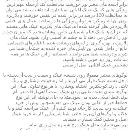
برابر اشعه های مضر نور خورشید محافظت کند.ازجمله مهم ترین
ویژگی هایی که یک عینک آفتابی استاندارد باید داشته باشد می توان
به محافظت 100 درصد در برابر اشعه فرابنفش خورشید و پلاریزه
بودن آن اشاره کرد.هردو این ویژگی ها در ساخت عینک های آفتابی
پلاریزه در نظر گرفته شده اند.عینک های پلاریزه عینک هایی هستند
که لنز آن ها با یک فیلم شیمیایی خاص پوشانده شده که میزان شدت
نور را کاهش می دهند تا به چشم ها آسیبی وارد نشود.عینک های
پلاریزه با بهره گیری از لنزهای پوشانده شده با فیلترهای شیمیایی
مانع از داخل شدن این تابش های خیره کننده به چشمان شما می
شوند و درنتیجه شما می توانید با استفاده از این عینک ها در همه
ساعات روز دید خوبی داشته باشید.
تشخیص عینک آفتابی اصل از تقلبی
لوگوهای معتبر معمولا روی شیشه عینک و سمت راست آن،دسته یا
داخل دسته عینک قرار می گیرند و اندازه،فونت نوشتاری و رنگ
ثابتی دارند.کوچکترین اشتباه نوشتاری یا هر نوع تفاوتی میان این
لوگوها،نشان دهنده تقلبی بودن عینک است.گاهی اوقات در نام
برند،غلط املایی دیده می شود.مثلا به جای نوشته اند:.این نوع
خطاها،خبر از تقلبی بودن عینک می دهد.همچنین پیش از خرید
عینک،به وب سایت کارخانه تولید کننده آن عینک مراجعه کنید و با
علائم و لوگوهای آن برند خاص آشنا شوید.این کار به خرید عینک
اصل و معتبر،کمک بسیاری مینماید.
بررسی شماره مدل عینک درج شماره مدل روی تمام