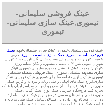
عینک فروشی سلیمانی-
تیموری,عینک سازی سلیمانی-
تیموری
عینک فروشی سلیمانی-تیموری
,
عینک سازی سلیمانی-تیموری
عینک
فروشی سلیمانی-تیموری
,
عینک سازی سلیمانی-تیموری
,آدرس
شعبه 1 :تهران شاهین شمالی بیست متری گلستان شعبه 2 :تهران
شهران جنوبی تلفن **-با تخفیف مشاوره رایگان شبانه روزی
کارگران مجرب عینک فروشی محدوده سلیمانی-تیموری,
عینک
سازی محدوده سلیمانی-تیموری
,
عینک فروشی منطقه سلیمانی-
تیموری
,عینک سازی منطقه سلیمانی-تیموری,عینک فروشی,عینک
سازی,انواع عینک های آفتابی و طبی زنانه و مردانه و فریم عینک
طبی,خرید عینک خود را آسان،سریع و ایمن در سراسر ایران با عینک
تجربه کنید.فروشگاه اینترنتی عینک انواع عینک آفتابی،عینک
طبی،عدسی،و لنز های تماسی,فروش انواع عینک های استاندارد
روز برای کودکان،نوزادان و بزرگسالان.شامل عینک طبی مردانه و
زنانه و عینک های آفتابی مردانه و زنانه می باشد سلیمانی-