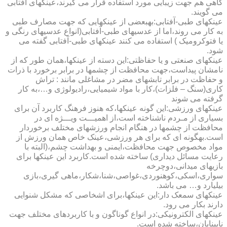
گاهی هم جهت زیبایی مورد استفاده قرار می گیرند،عینکهای آفتابی
می گویند.
عینکهای طبی-آفتابی:به­بعضی از عینکهایی که جهت مصارف طبی
به کار می روند،اما از عدسیهای طبی-آفتابی(انواع عدسیهای رنگی و
یا فتوکرومیک ) استفاده می کنند عینکهای طبی-آفتابی گفته می
شود.
عینکهای صنعتی و یا حفاظتی:این دسته از عینکها،همان طور که از
نامشان پیداست،جهت محافظت از چشمها در برابر برخورد با ذرات
و حفاظت در برابر تابشهای مضر در مشاغلی مانند : تراش
کاری(سنگ – فلزات)،کار با مواد شیمیایی،رادیولوژی و…،به کار
گرفته می شوند
عینکهای ورزشی:این گونه عینکها،که هنوز فرهنگ کاربرد آن برای
بسیاری از مـردم ناشناخته است،از اهمیـــت ویـــژه ای در
محافظت از چشمها در هنگام انجام ورزشهای مختلف برخوردار
است.به­گونه ای که برای هر ورزشی،عینک خاص همان ورزش از
مواد مخصوص جهت محافظت،ایمنی و بهداشت چشم،(البته با
رعایت مسائل دیداری) ساخته شده است.کاربرد این عینکها برای
بازیهای میدانی،دوچرخه
سواری،اسکی،کوهنوردی،غواصی،شنا،شکار،ماهی گیری،بازی
بیلیارد و… می باشد.
عینکهای سمعک دار:این عینکها،برای اشخاصی که مشکل شنوایی
دارند بکار می رود.
عینکهای الکترونیکی:در انواع گوناگون و با کاربردهای مختلف جهت
نابینایان،ساخته شده است.