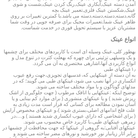
آمدن دسته عینک,آبکاری عینک,رنگ کردن عینک,شست و شوی
عینک,شکستن عینک فلزی,تعمیر عینک بچه
گانه,دسته,دسته,دسته,دسته می باشد.با کمترین تغییرات بر روی
ظاهر عینک شما,تعمیرات مجیک برای صرفه جویی در وقت شما
مشتریان عزیز با سیستم تحویل فوری در خدمت شماست.
انواع عینک
به­طور کلی،عینک وسیله ای است با کاربردهای مختلف برای چشمها
و یک وسیله­ی تزئینی برای چهره که به­علت کثرت در تنوع مدل و
انواع کاربردی آنها،اشاره­ی مختصری به آن می گردد.
۱٫عینکهای طبی
به آن دسته از عینکهایی که،عدسیهای تجویزی،جهت رفع عیوب
انکساری در آنها نصب می شود،عینکهای طبی می گویند؛ که در
مدلهای گوناگون و با مواد مختلف ساخته می شوند.
توضیح اینکه :عینکهایی با اتاقک مرطوب ( جهت جلوگیری از اشک
ریزش شدید ) و یا عینکهای منشوری ( برای موارد کم بینایی و یا
آسان نمودن مطالعه برای کسانی که قرار است مدت زیادی به
علت فلج اندامهای اصلی،بستری شوند )،و عینکهای مخصوص آرایش
( برای اشخاصی که دارای عیوب انکساری شدید هستند ) و…،در
زمره­ی عینکهای طبی،با کاربرد خاص محسوب می شوند.
عینکهای آفتابی:به گروهی از عینکها که جهت محافظت از چشمها در
برابر آثار زیانبار نور خورشید و نورهای مضر ساخته می شوند و