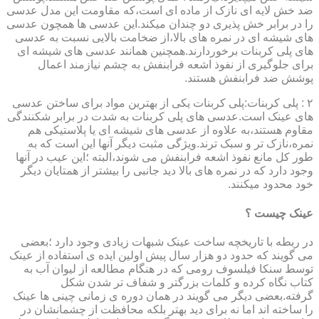
ضد خش لایه ای نازک از ماده ای است،که مقاومت این مدل عدسی
را در برابر خش پذیری دو چندان میکند.این عدسی ها همچون عدسی
های شیشه ای در نمره های بالا،از ضخامت بالایی نسبت به عدسی
های پلی کربنات برخوردارند.همچنین همانند عدسی های شیشه ای
برای جلوگیری از نفوذ اشعه فرابنفش به چشم نیازمند اعمال
پوشش ضد فرابنفش هستند.
۲ : پلی کربنات:پلی کربنات یکی از بهترین مواد برای ساختن عدسی
های عینک است.عدسی های پلی کربنات به شدت در برابر شکنندگی
مقاوم هستند،به علاوه از عدسی های شیشه ای یا پلاستیکی هم
نمره،نازک تر و سبک ترند.ویژگی مثبت دیگر آنها این است که به
طور کل مانع نفوذ اشعه فرابنفش می شوند،البته ؛این عیب در آنها
وجود دارد که در نمره های بالا دید جانبی را بیشتر از همتایان دیگر
خود محدود میکنند.
عینک چیست ؟
در ربطه با تاریخچه ساخت عینک شبهات زیادی وجود دارد ؛بعضی
می گویند که حدود دو هزار سال پیش اولین ایده ی استفاده از عینک
توسط سنکا فیلسوف رومی که در هنگام مطالعه از لیوان آب به
کتاب نگاه کرده و کلمات بزرگتر و شفاف تر شدن شکل
گرفته.بعضی دیگر می گویند در همان دوره ی زمانی چینی ها عینک
را ساخته اند اما نه برای دید بهتر بلکه محافظت از چشمانشان در