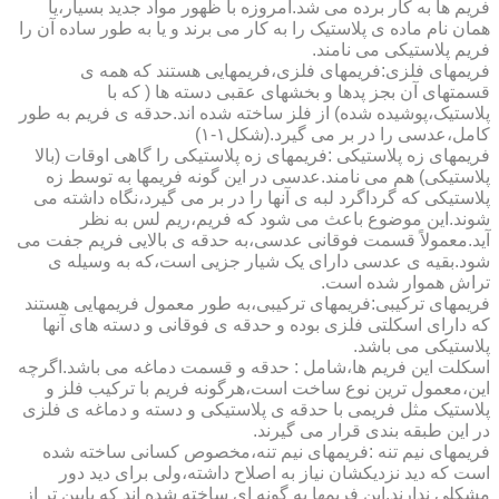
فریم ها به کار برده می شد.امروزه با ظهور مواد جدید بسیار،یا
همان نام ماده ی پلاستیک را به کار می برند و یا به طور ساده آن را
فریم پلاستیکی می نامند.
فریمهای فلزی:فریمهای فلزی،فریمهایی هستند که همه ی
قسمتهای آن بجز پدها و بخشهای عقبی دسته ها ( که با
پلاستیک،پوشیده شده) از فلز ساخته شده اند.حدقه ی فریم به طور
کامل،عدسی را در بر می گیرد.(شکل۱-۱)
فریمهای زه پلاستیکی :فریمهای زه پلاستیکی را گاهی اوقات (بالا
پلاستیکی) هم می نامند.عدسی در این گونه فریمها به توسط زه
پلاستیکی که گرداگرد لبه ی آنها را در بر می گیرد،نگاه داشته می
شوند.این موضوع باعث می شود که فریم،ریم لس به نظر
آید.معمولاً قسمت فوقانی عدسی،به حدقه ی بالایی فریم جفت می
شود.بقیه ی عدسی دارای یک شیار جزیی است،که به وسیله ی
تراش هموار شده است.
فریمهای ترکیبی:فریمهای ترکیبی،به طور معمول فریمهایی هستند
که دارای اسکلتی فلزی بوده و حدقه ی فوقانی و دسته های آنها
پلاستیکی می باشد.
اسکلت این فریم ها،شامل : حدقه و قسمت دماغه می باشد.اگرچه
این،معمول ترین نوع ساخت است،هرگونه فریم با ترکیب فلز و
پلاستیک مثل فریمی با حدقه ی پلاستیکی و دسته و دماغه ی فلزی
در این طبقه بندی قرار می گیرند.
فریمهای نیم تنه :فریمهای نیم تنه،مخصوص کسانی ساخته شده
است که دید نزدیکشان نیاز به اصلاح داشته،ولی برای دید دور
مشکلی ندارند.این فریمها به گونه ای ساخته شده اند که پایین تر از