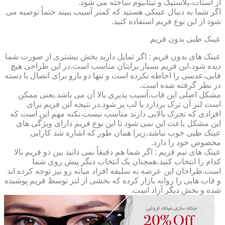
از استات،پلاستیک و تیتانیوم ساخته می شود.
اگر شما به دنبال عینکی هستید که کمتر آسیب ببیند حتماً توصیه می
شود از این نوع فریم استفاده کنید.
عینک طبی بدون فریم
عینک های بدون فریم : اگر تمایل دارید بخش بیشتری از صورت شما
دیده شود،این فریم بسیار برایتان مناسب است.در این طراحی هیچ
قابی،عدسی را احاطه نکرده است و تنها دو بازو برای اتصال با دسته
در نظر گرفته شده است.
مشکل اصلی این قاب،آسیب پذیری بالا آن می باشد.یعنی ممکن
است لنز آن ترک بردارد یا لب پر شود.در نتیجه این فریم برای
افرادی که تحرک بالایی دارند مناسب نیست.نکته مهم این است که
این مشکل باعث این نمی شود تا این نوع فریم دارای ویژگی های
عینک طبی خوب نباشد،زیرا همان طور که اشاره شد کارایی
مخصوص خود را دارد.
عینک های نیم فریم : اگر شما هم دقیقاً نمی دانید بین دو فریم بالا
کدام را انتخاب کنید،همچنان یک انتخاب دیگر پیش روی شما
است.طراحان این عرصه به سلیقه افراد میانه رو نیز توجه کرده اند
و قاب هایی را روانه بازار کرده که بخشی از لنز توسط فریم پوشیده
شده و بخش دیگر آزاد است.