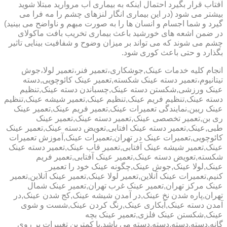
آفتاب قرار بگیرد احتمال اینکه به بیماری آب مروارید مبتلا شوید
بیشتر می شود (در این بیماری انگار لنزهای چشم را مه فرا می
گیرد و شما اجسام و انسان ها را به صورت مبهم و ناواضح می بینید)
در ضمن اشعه های خورشید باعث بیماری تخریب بافت ماکولای
چشم می شوند که می تواند بر میزان وضوح و شفافیت بینایی تاثیر
بگذارد و حتی باعث کوری شود.
انجام کلیه خدمات عینک,جوشکاری،تعمیر فنر،تعمیر لولا،جوش
تیتانیوم،تعمیر دسته عینک شکسته,تعمیر عینک کائوچویی,دسته
عینک ورزشی,شکستن دسته عینک,چسباندن دسته عینک,تنظیم
دسته عینک,تنظیم فریم عینک,تنظیم عینک,تعمیر شیشه عینک,تنظیم
عینک ریبن,نمایندگی تعمیرات عینک,تعمیر فریم عینک,تعمیر عینک
ری بن,تعمیر تخصصی عینک,تعمیر دسته عینک,تعمیر عینک
طبی,عینک,تعمیر دسته عینک افتابی,تعویض دسته عینک,تعمیر عینک
کائوچویی,تعمیرات عینک در تهران,تعمیرات عینک,آموزش تعمیرات
عینک,تعمیر شیشه عینک آفتابی,تعمیر قاب عینک,تعمیر دسته عینک
شکسته,تعویض دسته عینک,تعمیر عینک آفتابی,تعمیر فریم
عینک,لولا عینک,جوش عینک,چگونه عینک خود را تعمیر
کنیم,تعمیرات عینک آنلاین,تعمیر لولا عینک,تعمیر عینک آنلاین,تعمیر
عینک مرکز تهران,تعمیر عینک غرب تهران,تعمیر عینک شمال
تهران,پاره شدن نخ عینک,در آمدن شیشه عینک,کج شدن عینک,در
آمدن دسته عینک,آبکاری عینک,رنگ کردن عینک,شست و شوی
عینک,شکستن عینک فلزی,تعمیر عینک بچه
گانه,دسته,دسته,دسته,دسته می باشد.با کمترین تغییرات بر روی