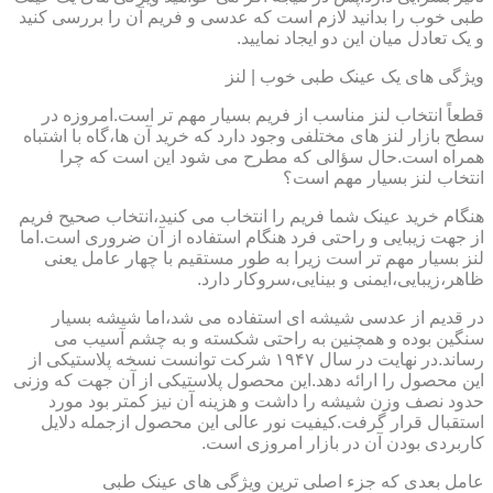
طبی خوب را بدانید لازم است که عدسی و فریم آن را بررسی کنید
و یک تعادل میان این دو ایجاد نمایید.
ویژگی های یک عینک طبی خوب | لنز
قطعاً انتخاب لنز مناسب از فریم بسیار مهم تر است.امروزه در
سطح بازار لنز های مختلفی وجود دارد که خرید آن ها،گاه با اشتباه
همراه است.حال سؤالی که مطرح می شود این است که چرا
انتخاب لنز بسیار مهم است؟
هنگام خرید عینک شما فریم را انتخاب می کنید،انتخاب صحیح فریم
از جهت زیبایی و راحتی فرد هنگام استفاده از آن ضروری است.اما
لنز بسیار مهم تر است زیرا به طور مستقیم با چهار عامل یعنی
ظاهر،زیبایی،ایمنی و بینایی،سروکار دارد.
در قدیم از عدسی شیشه ای استفاده می شد،اما شیشه بسیار
سنگین بوده و همچنین به راحتی شکسته و به چشم آسیب می
رساند.در نهایت در سال ۱۹۴۷ شرکت توانست نسخه پلاستیکی از
این محصول را ارائه دهد.این محصول پلاستیکی از آن جهت که وزنی
حدود نصف وزن شیشه را داشت و هزینه آن نیز کمتر بود مورد
استقبال قرار گرفت.کیفیت نور عالی این محصول ازجمله دلایل
کاربردی بودن آن در بازار امروزی است.
عامل بعدی که جزء اصلی ترین ویژگی های عینک طبی