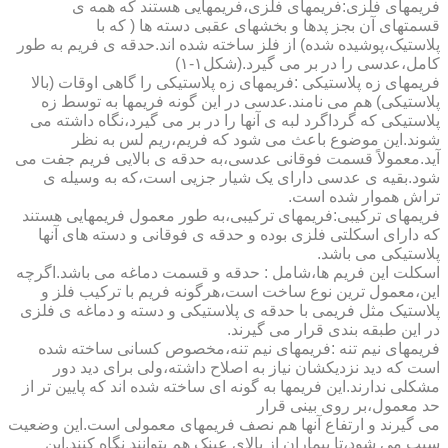
فریمهای فلزی:فریمهای فلزی،فریمهایی هستند که همه ی
قسمتهای آن بجز پدها و بخشهای عقبی دسته ها ( که با
پلاستیک،پوشیده شده) از فلز ساخته شده اند.حدقه ی فریم به طور
کامل،عدسی را در بر می گیرد.(شکل۱-۱)
فریمهای زه پلاستیکی :فریمهای زه پلاستیکی را گاهی اوقات (بالا
پلاستیکی) هم می نامند.عدسی در این گونه فریمها به توسط زه
پلاستیکی که گرداگرد لبه ی آنها را در بر می گیرد،نگاه داشته می
شوند.این موضوع باعث می شود که فریم،ریم لس به نظر
آید.معمولاً قسمت فوقانی عدسی،به حدقه ی بالایی فریم جفت می
شود.بقیه ی عدسی دارای یک شیار جزیی است،که به وسیله ی
تراش هموار شده است.
فریمهای ترکیبی:فریمهای ترکیبی،به طور معمول فریمهایی هستند
که دارای اسکلتی فلزی بوده و حدقه ی فوقانی و دسته های آنها
پلاستیکی می باشد.
اسکلت این فریم ها،شامل : حدقه و قسمت دماغه می باشد.اگرچه
این،معمول ترین نوع ساخت است،هرگونه فریم با ترکیب فلز و
پلاستیک مثل فریمی با حدقه ی پلاستیکی و دسته و دماغه ی فلزی
در این طبقه بندی قرار می گیرند.
فریمهای نیم تنه :فریمهای نیم تنه،مخصوص کسانی ساخته شده
است که دید نزدیکشان نیاز به اصلاح داشته،ولی برای دید دور
مشکلی ندارند.این فریمها به گونه ای ساخته شده اند که پایین تر از
حد معمول،بر روی بینی قرار
می گیرند و ارتفاع آنها هم نصف فریمهای معمولی است.این وضعیت
سبب می شود،تا بیماران از بالای عینک هم بتوانند نگاه کنند.این