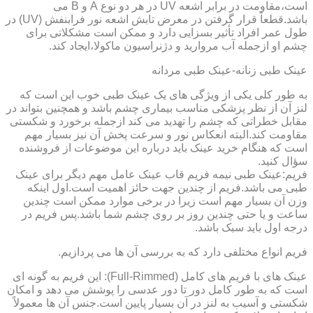
است،مقاومت در برابر اشعه UV در هر دو نوع A و B می
باشد.قطعاً قرار گرفتن در معرض تابش اشعه نور فرابنفش (UV) در
طول عمر افراد تأثیر بسزایی دارد و ممکن است مشکلاتی برای
چشم او ازجمله آب مروارید و دژنراسیون ماکولا،ایجاد کند.
عینک طبی زنانه-عینک طبی مردانه
به طور کلی یکی از ویژگی های یک عینک طبی خوب این است که
لنز آن از نظر پزشکی مناسب بیماری چشم باشد و همچنین بتواند در
مقابل خطراتی که چشم را تهدید می کند ازجمله برخورد و شکستی
مقاومت کند.البته انعکاس نور و سرعت پخش آن نیز بسیار مهم
است که هنگام خرید عینک باید درباره این موضوعات از فروشنده
سؤال کنید.
فریم:عینک طبی نیمه فریم قاب عینک عامل مهم دیگر برای عینک
طبی می باشد.فریم از چندین جهت حائز اهمیت است.اول اینکه
وزن آن بسیار مهم است زیرا در برخی موارد ممکن است چندین
ساعت و یا حتی چندین روز بر روی چشم شما باشد.پس فریم در
درجه اول باید سبک باشد.
فریم انواع مختلفی دارد که به بررسی آن ها می پردازیم.
عینک های با فریم های کامل (Full-Rimmed): این فریم به گونه ای
است که به طور کامل دور تا دور عدسی را پوشش می دهد و امکان
شکستی و آسیب به لنز در آن بسیار پایین است.جنس آن ها معمولاً