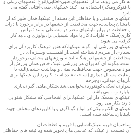
به کار می روند،اما از عدسیهای طبی-آفتابی(انواع عدسیهای رنگی و
یا فتوکرومیک ) استفاده می کنند عینکهای طبی-آفتابی گفته می
شود.
عینکهای صنعتی و یا حفاظتی:این دسته از عینکها،همان طور که از
نامشان پیداست،جهت محافظت از چشمها در برابر برخورد با ذرات
و حفاظت در برابر تابشهای مضر در مشاغلی مانند : تراش
کاری(سنگ – فلزات)،کار با مواد شیمیایی،رادیولوژی و…،به کار
گرفته می شوند
عینکهای ورزشی:این گونه عینکها،که هنوز فرهنگ کاربرد آن برای
بسیاری از مـردم ناشناخته است،از اهمیـــت ویـــژه ای در
محافظت از چشمها در هنگام انجام ورزشهای مختلف برخوردار
است.به­گونه ای که برای هر ورزشی،عینک خاص همان ورزش از
مواد مخصوص جهت محافظت،ایمنی و بهداشت چشم،(البته با
رعایت مسائل دیداری) ساخته شده است.کاربرد این عینکها برای
بازیهای میدانی،دوچرخه
سواری،اسکی،کوهنوردی،غواصی،شنا،شکار،ماهی گیری،بازی
بیلیارد و… می باشد.
عینکهای سمعک دار:این عینکها،برای اشخاصی که مشکل شنوایی
دارند بکار می رود.
عینکهای الکترونیکی:در انواع گوناگون و با کاربردهای مختلف جهت
نابینایان،ساخته شده است.
ساختمان فریم عینک:آشنایی با فریم و قطعات آن
آن قسمت از عینک،که عدسی های تجویز شده ویا تیغه های حفاظتی