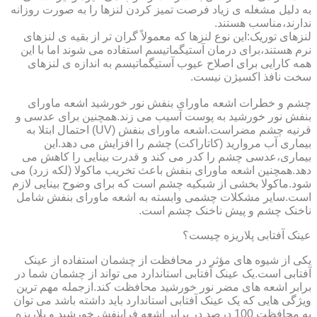
به دلیل مشغله ی زیاد فرصت تمیز کردن لنزها را به صورت روزانه
ندارند،مناسب هستند.
لنزهای توریک:این نوع لنزها که معمولاً گران تر از بقیه ی لنزهای
نرم هستند،برای درمان آستیگماتیسم استفاده می شوند اما با این
همه کارایی برای اصلاح عیوب آستیگماتیسم به اندازه ی لنزهای
سخت نافذ اکسیژن نیست.
چشم و خطرات اشعه ماورای بنفش نور خورشید اشعه ماورای
بنفش نور خورشید به پوست آسیب می زند.همچنین برای عدسی و
قرنیه چشم مضراست.اشعه ماورای بنفش (UV) احتمال ابتلا به
بیماری آب مروارید (کاتاراکت) چشم را افزایش می دهد.این
بیماری،عدسی چشم را کدر می کند و قدرت بینایی را کاهش می
دهد.همچنین اشعه ماورای بنفش باعث تخریب ماکولا (لکه زرد) می
شود.ماکولا بخشی از شبکیه چشم است که برای وضوح بینایی لازم
است.سایر مشکلات چشمی وابسته به اشعه ماورای بنفش شامل
ناخنک چشم و پیش ناخنک چشم است.
عینک آفتابی پلاریزه چیست؟
یکی از شیوه های مؤثر در محافظت از چشمان استفاده از عینک
آفتابی است.یک عینک آفتابی استاندارد می تواند از چشمان شما در
برابر اشعه های مضر نور خورشید محافظت کند.ازجمله مهم ترین
ویژگی هایی که یک عینک آفتابی استاندارد باید داشته باشد می توان
به محافظت 100 درصد در برابر اشعه فرابنفش خورشید و پلاریزه