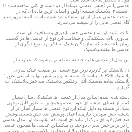
عدسی یا لنز :جنس عدسی عینکها از دو دسته ی کلی ساخته شده :۱
: شیشه۲: پلاستیک شیشه اولین و ابندایی ترین ماده ای که در
ساخت عدسی عینک از آن استفاده شد شیشه است.البته امروزه نیز
گاه عدسی هایی را از شیشه می سازند.
نکات مثبت این نوع عدسی خش ناپذیری و شفافیت آن است
اما،وزن بالای،شکنندگی و ضخامت این نوع از عدسی ها،در گذشت
زمان باعث شد که سازندگان عینک به فکر تهیه نوع دیگری از
عدسی ها بیفتند.پلاستیک
این مدل از عدسی ها به چند دسته تقسم میشوند که عبارتند از :
۱ : پلاستیک :پر کاربرد ترین نوع عدسی در صنعت عینک سازی
پلاستیک CR39 میباشد که بسته به نوع پوشش آنها،به انواعی نظیر :
پلاستیک ساده،پلاستیک آنتی رفلکس،پلاستیک ضد خش،پلاستیک آب
گریز و …..
دسته بندی شده اند.این مدل از عدسی ها شکنندگی شان بسیار
کمتر از همتای شیشه ای خود است،و همچنین به طور قابل توجهی
سبک تر هستند.به دلیل اینکه این نوع عدسی ها بسیار آسان تر از
شیشه خش میپذیرد،نیازمند اعمال پوشش ضد خش هستند،پوشش
ضد خش لایه ای نازک از ماده ای است،که مقاومت این مدل عدسی
را در برابر خش پذیری دو چندان میکند.این عدسی ها همچون عدسی
های شیشه ای در نمره های بالا،از ضخامت بالایی نسبت به عدسی