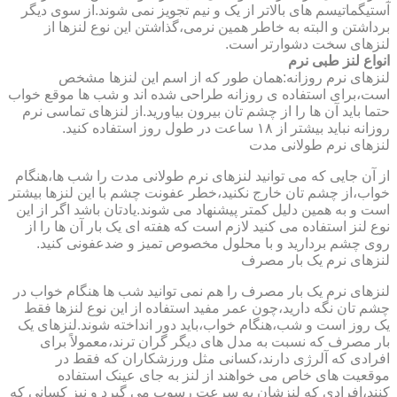
آستیگماتیسم های بالاتر از یک و نیم تجویز نمی شوند.از سوی دیگر
برداشتن و البته به خاطر همین نرمی،گذاشتن این نوع لنزها از
لنزهای سخت دشوارتر است.
انواع لنز طبی نرم
لنزهای نرم روزانه:همان طور که از اسم این لنزها مشخص
است،برای استفاده ی روزانه طراحی شده اند و شب ها موقع خواب
حتما باید آن ها را از چشم تان بیرون بیاورید.از لنزهای تماسی نرم
روزانه نباید بیشتر از ۱۸ ساعت در طول روز استفاده کنید.
لنزهای نرم طولانی مدت
از آن جایی که می توانید لنزهای نرم طولانی مدت را شب ها،هنگام
خواب،از چشم تان خارج نکنید،خطر عفونت چشم با این لنزها بیشتر
است و به همین دلیل کمتر پیشنهاد می شوند.یادتان باشد اگر از این
نوع لنز استفاده می کنید لازم است که هفته ای یک بار آن ها را از
روی چشم بردارید و با محلول مخصوص تمیز و ضدعفونی کنید.
لنزهای نرم یک بار مصرف
لنزهای نرم یک بار مصرف را هم نمی توانید شب ها هنگام خواب در
چشم تان نگه دارید،چون عمر مفید استفاده از این نوع لنزها فقط
یک روز است و شب،هنگام خواب،باید دور انداخته شوند.لنزهای یک
بار مصرف که نسبت به مدل های دیگر گران ترند،معمولاً برای
افرادی که آلرژی دارند،کسانی مثل ورزشکاران که فقط در
موقعیت های خاص می خواهند از لنز به جای عینک استفاده
کنند،افرادی که لنزشان به سرعت رسوب می گیرد و نیز کسانی که