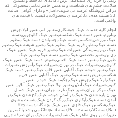
رنگی را خریداری کنید.اصلی ترین دغدغه ی ما،حفظ و تضمین
سلامت چشم های شماست و به همین خاطر تمامی محصولاتی که
در این فروشگاه عرضه می شوند،«اصل» و دارای گواهی اصالت
کالا هستند.هدف ما،عرضه ی محصولات باکیفیت با قیمت های
واقعی است.
انجام کلیه خدمات عینک,جوشکاری،تعمیر فنر،تعمیر لولا،جوش
تیتانیوم،تعمیر دسته عینک شکسته,تعمیر عینک کائوچویی,دسته
عینک ورزشی,شکستن دسته عینک,چسباندن دسته عینک,تنظیم
دسته عینک,تنظیم فریم عینک,تنظیم عینک,تعمیر شیشه عینک,تنظیم
عینک ریبن,نمایندگی تعمیرات عینک,تعمیر فریم عینک,تعمیر عینک
ری بن,تعمیر تخصصی عینک,تعمیر دسته عینک,تعمیر عینک
طبی,عینک,تعمیر دسته عینک افتابی,تعویض دسته عینک,تعمیر عینک
کائوچویی,تعمیرات عینک در تهران,تعمیرات عینک,آموزش تعمیرات
عینک,تعمیر شیشه عینک آفتابی,تعمیر قاب عینک,تعمیر دسته عینک
شکسته,تعویض دسته عینک,تعمیر عینک آفتابی,تعمیر فریم
عینک,لولا عینک,جوش عینک,چگونه عینک خود را تعمیر
کنیم,تعمیرات عینک آنلاین,تعمیر لولا عینک,تعمیر عینک آنلاین,تعمیر
عینک مرکز تهران,تعمیر عینک غرب تهران,تعمیر عینک شمال
تهران,پاره شدن نخ عینک,در آمدن شیشه عینک,کج شدن عینک,در
آمدن دسته عینک,آبکاری عینک,رنگ کردن عینک,شست و شوی
عینک,شکستن عینک فلزی,تعمیر عینک بچه گانه,دسته Rey
Ban,دسته AO,دسته Police,دسته Chopard می باشد.با کمترین
تغییرات بر روی ظاهر عینک شما,تعمیرات مجیک برای صرفه جویی