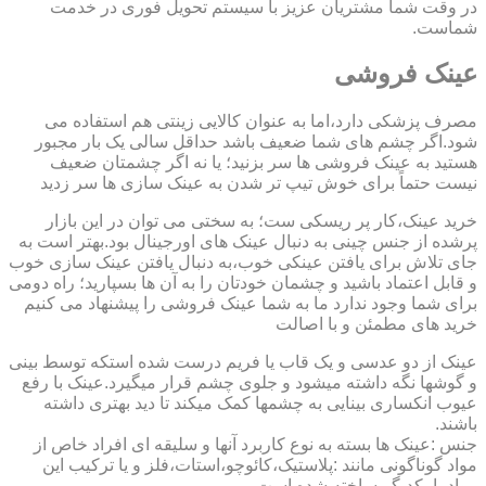
در وقت شما مشتریان عزیز با سیستم تحویل فوری در خدمت
شماست.
عینک فروشی
مصرف پزشکی دارد،اما به عنوان کالایی زینتی هم استفاده می
شود.اگر چشم های شما ضعیف باشد حداقل سالی یک بار مجبور
هستید به عینک فروشی ها سر بزنید؛ یا نه اگر چشمتان ضعیف
نیست حتماً برای خوش تیپ تر شدن به عینک سازی ها سر زدید
خرید عینک،کار پر ریسکی ست؛ به سختی می توان در این بازار
پرشده از جنس چینی به دنبال عینک های اورجینال بود.بهتر است به
جای تلاش برای یافتن عینکی خوب،به دنبال یافتن عینک سازی خوب
و قابل اعتماد باشید و چشمان خودتان را به آن ها بسپارید؛ راه دومی
برای شما وجود ندارد ما به شما عینک فروشی را پیشنهاد می کنیم
خرید های مطمئن و با اصالت
عینک از دو عدسی و یک قاب یا فریم درست شده استکه توسط بینی
و گوشها نگه داشته میشود و جلوی چشم قرار میگیرد.عینک با رفع
عیوب انکساری بینایی به چشمها کمک میکند تا دید بهتری داشته
باشند.
جنس :عینک ها بسته به نوع کاربرد آنها و سلیقه ای افراد خاص از
مواد گوناگونی مانند :پلاستیک،کائوچو،استات،فلز و یا ترکیب این
مواد با یکدیگر ساخته شده است.