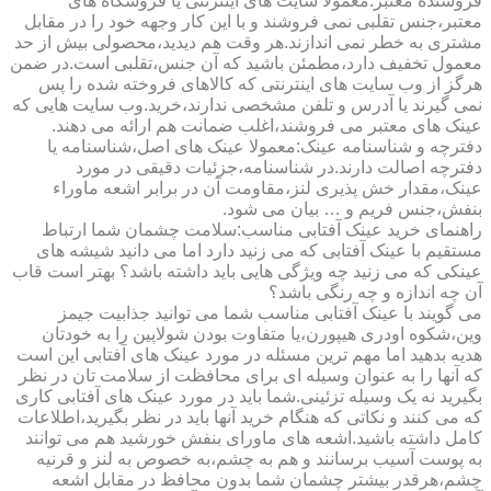
فروشنده معتبر:معمولا سایت های اینترنتی یا فروشگاه های
معتبر،جنس تقلبی نمی فروشند و با این کار وجهه خود را در مقابل
مشتری به خطر نمی اندازند.هر وقت هم دیدید،محصولی بیش از حد
معمول تخفیف دارد،مطمئن باشید که آن جنس،تقلبی است.در ضمن
هرگز از وب سایت های اینترنتی که کالاهای فروخته شده را پس
نمی گیرند یا آدرس و تلفن مشخصی ندارند،خرید.وب سایت هایی که
عینک های معتبر می فروشند،اغلب ضمانت هم ارائه می دهند.
دفترچه و شناسنامه عینک:معمولا عینک های اصل،شناسنامه یا
دفترچه اصالت دارند.در شناسنامه،جزئیات دقیقی در مورد
عینک،مقدار خش پذیری لنز،مقاومت آن در برابر اشعه ماوراء
بنفش،جنس فریم و … بیان می شود.
راهنمای خرید عینک آفتابی مناسب:سلامت چشمان شما ارتباط
مستقیم با عینک آفتابی که می زنید دارد اما می دانید شیشه های
عینکی که می زنید چه ویژگی هایی باید داشته باشد؟ بهتر است قاب
آن چه اندازه و چه رنگی باشد؟
می گویند با عینک آفتابی مناسب شما می توانید جذابیت جیمز
وین،شکوه اودری هیپورن،یا متفاوت بودن شولاپین را به خودتان
هدیه بدهید اما مهم ترین مسئله در مورد عینک های آفتابی این است
که آنها را به عنوان وسیله ای برای محافظت از سلامت تان در نظر
بگیرید نه یک وسیله تزئینی.شما باید در مورد عینک های آفتابی کاری
که می کنند و نکاتی که هنگام خرید آنها باید در نظر بگیرید،اطلاعات
کامل داشته باشید.اشعه های ماورای بنفش خورشید هم می توانند
به پوست آسیب برسانند و هم به چشم،به خصوص به لنز و قرنیه
چشم،هرقدر بیشتر چشمان شما بدون محافظ در مقابل اشعه