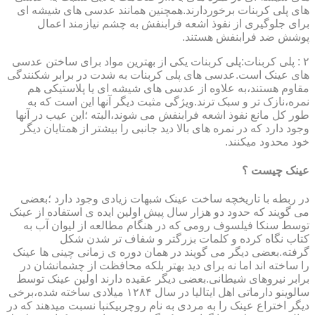
های پلی کربنات برخوردارند.همچنین همانند عدسی های شیشه ای
برای جلوگیری از نفوذ اشعه فرابنفش به چشم نیازمند اعمال
پوشش ضد فرابنفش هستند.
۲ : پلی کربنات:پلی کربنات یکی از بهترین مواد برای ساختن عدسی
های عینک است.عدسی های پلی کربنات به شدت در برابر شکنندگی
مقاوم هستند،به علاوه از عدسی های شیشه ای یا پلاستیکی هم
نمره،نازک تر و سبک ترند.ویژگی مثبت دیگر آنها این است که به
طور کل مانع نفوذ اشعه فرابنفش می شوند،البته ؛این عیب در آنها
وجود دارد که در نمره های بالا دید جانبی را بیشتر از همتایان دیگر
خود محدود میکنند.
عینک چیست ؟
در ربطه با تاریخچه ساخت عینک شبهات زیادی وجود دارد ؛بعضی
می گویند که حدود دو هزار سال پیش اولین ایده ی استفاده از عینک
توسط سنکا فیلسوف رومی که در هنگام مطالعه از لیوان آب به
کتاب نگاه کرده و کلمات بزرگتر و شفاف تر شدن شکل
گرفته.بعضی دیگر می گویند در همان دوره ی زمانی چینی ها عینک
را ساخته اند اما نه برای دید بهتر بلکه محافظت از چشمانشان در
برابر نیروهای شیطانی.بعضی دیگر عقیده دارند اولین عینک توسط
سالوینو دارماتی اهل ایتالیا در سال ۱۲۸۴ میلادی ساخته شده،برخی
دیگر اختراع عینک را به مردی به نام روچربیکنبا نسبت میدهند که در