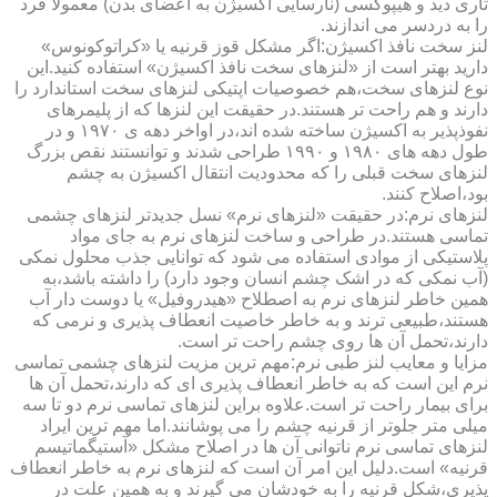
تاری دید و هیپوکسی (نارسایی اکسیژن به اعضای بدن) معمولا فرد
را به دردسر می اندازند.
لنز سخت نافذ اکسیژن:اگر مشکل قوز قرنیه یا «کراتوکونوس»
دارید بهتر است از «لنزهای سخت نافذ اکسیژن» استفاده کنید.این
نوع لنزهای سخت،هم خصوصیات اپتیکی لنزهای سخت استاندارد را
دارند و هم راحت تر هستند.در حقیقت این لنزها که از پلیمرهای
نفوذپذیر به اکسیژن ساخته شده اند،در اواخر دهه ی ۱۹۷۰ و در
طول دهه های ۱۹۸۰ و ۱۹۹۰ طراحی شدند و توانستند نقص بزرگ
لنزهای سخت قبلی را که محدودیت انتقال اکسیژن به چشم
بود،اصلاح کنند.
لنزهای نرم:در حقیقت «لنزهای نرم» نسل جدیدتر لنزهای چشمی
تماسی هستند.در طراحی و ساخت لنزهای نرم به جای مواد
پلاستیکی از موادی استفاده می شود که توانایی جذب محلول نمکی
(آب نمکی که در اشک چشم انسان وجود دارد) را داشته باشد،به
همین خاطر لنزهای نرم به اصطلاح «هیدروفیل» یا دوست دار آب
هستند،طبیعی ترند و به خاطر خاصیت انعطاف پذیری و نرمی که
دارند،تحمل آن ها روی چشم راحت تر است.
مزایا و معایب لنز طبی نرم:مهم ترین مزیت لنزهای چشمی تماسی
نرم این است که به خاطر انعطاف پذیری ای که دارند،تحمل آن ها
برای بیمار راحت تر است.علاوه براین لنزهای تماسی نرم دو تا سه
میلی متر جلوتر از قرنیه چشم را می پوشانند.اما مهم ترین ایراد
لنزهای تماسی نرم ناتوانی آن ها در اصلاح مشکل «آستیگماتیسم
قرنیه» است.دلیل این امر آن است که لنزهای نرم به خاطر انعطاف
پذیری،شکل قرنیه را به خودشان می گیرند و به همین علت در