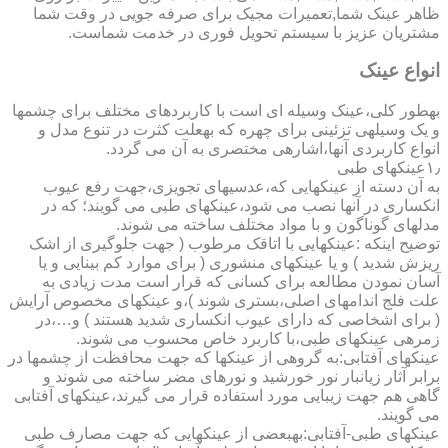
ظاهر عینک شما,تعمیرات مجیک برای صرفه جویی در وقت شما
مشتریان عزیز با سیستم تحویل فوری در خدمت شماست.
انواع عینک
به­طور کلی،عینک وسیله ای است با کاربردهای مختلف برای چشمها
و یک وسیله­ی تزئینی برای چهره که به­علت کثرت در تنوع مدل و
انواع کاربردی آنها،اشاره­ی مختصری به آن می گردد.
۱٫عینکهای طبی
به آن دسته از عینکهایی که،عدسیهای تجویزی،جهت رفع عیوب
انکساری در آنها نصب می شود،عینکهای طبی می گویند؛ که در
مدلهای گوناگون و با مواد مختلف ساخته می شوند.
توضیح اینکه :عینکهایی با اتاقک مرطوب ( جهت جلوگیری از اشک
ریزش شدید ) و یا عینکهای منشوری ( برای موارد کم بینایی و یا
آسان نمودن مطالعه برای کسانی که قرار است مدت زیادی به
علت فلج اندامهای اصلی،بستری شوند )،و عینکهای مخصوص آرایش
( برای اشخاصی که دارای عیوب انکساری شدید هستند ) و…،در
زمره­ی عینکهای طبی،با کاربرد خاص محسوب می شوند.
عینکهای آفتابی:به گروهی از عینکها که جهت محافظت از چشمها در
برابر آثار زیانبار نور خورشید و نورهای مضر ساخته می شوند و
گاهی هم جهت زیبایی مورد استفاده قرار می گیرند،عینکهای آفتابی
می گویند.
عینکهای طبی-آفتابی:به­بعضی از عینکهایی که جهت مصارف طبی