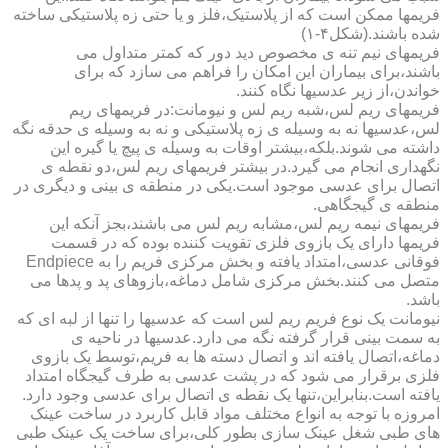
فریمها ممکن است که از پلاستیک،فلز و یا حتی زه پلاستیکی ساخته
شده باشند.(شکل۴-۱)
فریمهای نیم تنه ی مخصوص دید دور که کمتر متداول می
باشند،برای بیماران این امکان را فراهم می سازد که برای
خواندن،از زیر عدسیها نگاه کنند.
فریمهای ریم لس،شبه ریم لس و نیومانت:در فریمهای ریم
لس،عدسیها نه به وسیله ی زه پلاستیکی و نه به وسیله ی حدقه نگه
داشته می شوند.بلکه،بیشتر اوقات به وسیله ی پیچ یا گیره این
نگهداری انجام می گیرد.در بیشتر فریمهای ریم لس،دو نقطه ی
اتصال برای عدسی موجود است.یکی در منطقه ی بینی و دیگری در
منطقه ی گیجگاهی.
فریمهای نیمه ریم لس،مشابه ریم لس می باشند،بجز آنکه این
فریمها دارای یک بازوی فلزی تقویت کننده بوده که در قسمت
فوقانی عدسی،امتداد یافته و بخش مرکزی فریم را به Endpiece
متصل می کنند.بخش مرکزی شامل دماغه،بازوهای پد و پدها می
باشد.
نیومانت یک نوع فریم ریم لس است که عدسیها را تنها از لبه ای که
به سمت بینی قرار گرفته نگه می دارد.عدسیها در ناحیه ی
دماغه،اتصال یافته اند و اتصال دسته ها به فریم،توسط یک بازوی
فلزی برقرار می شود که در پشت عدسی به طرف گیجگاه امتداد
یافته است.بنابراین،تنها یک نقطه ی اتصال برای عدسی وجود دارد.
امروزه با توجه به انواع مختلف مواد قابل کاربرد در ساخت عینک
های طبی شغل عینک سازی بطور کلی،برای ساخت یک عینک طبی