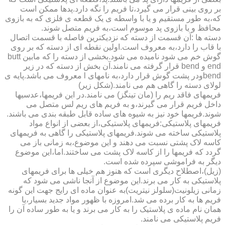
بر روی بینی قرار می گیرد،تا فریم را نگه دارد.پدها ممکن است
که،به طور مستقیم و یا با واسطه ی یک قطعه ی فلزی که به بازوی
محافظ و یا بازوی پد موسوم است،به فریم متصل شوند.
دسته ها :آن قسمت از دسته که نزدیکترین فاصله با قسمت اتصال
با قاب را دارد،به معروف است.اولین نقطه ای از دسته که بر روی
گوش خم می شود نامیده می شود.بخشی از دسته را که مابین butt
end و bend قرار گرفته می نامند.آن بخش از دسته که در زیر
bendودر پشت گوش قرار دارد،به نامهای l معروف می باشد.پایه ی
لولای دسته را گاهی هم می نامند.(شکل زیر)
فریمهای فاقد ریم را (مان تینگز) می نامند.در این فریمها،عدسیها
داخل فریم قرار می گیرند،و به فریم های ریم لس متصل می
شوند.فریمها خود نیز به شیوه های ساده قابل طبقه بندی می باشند.
فریمهای پلاستیکی:فریمهای پلاستیکی،از بعضی از انواع مواد
پلاستیکی ساخته می شوند.فریمهای پلاستیکی را گاهی به فریمهای
کاسه لاک پشتی نسبت می دهند و این موضوع،به زمانی باز می
گردد که فریمها را از کاسه لاک پشت می ساختند.اما،این موضوع
دیگر به فراموشی سپرده شده است.
(زیل)،اصطلاح دیگری است که هنوز هم خیلی ها برای فریمهای
پلاستیکی به کار می برند.این موضوع از آنجا ناشی می شود که
زمانی زیلونیت(سلولز نیتریت)به عنوان ماده ای رایج جهت این گونه
فریم ها به کار برده می شد.امروزه با ظهور مواد جدید بسیار،یا
همان نام ماده ی پلاستیک را به کار می برند و یا به طور ساده آن را
فریم پلاستیکی می نامند.