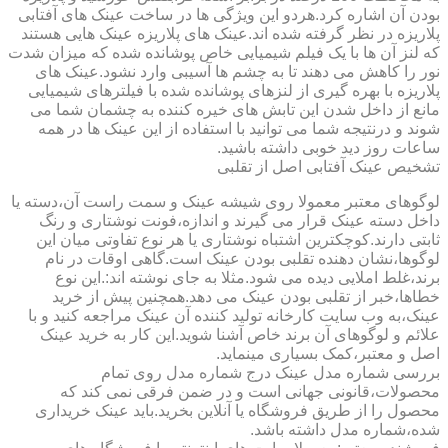
بودن آن اشاره کرد.هردو این ویژگی ها در ساخت عینک های آفتابی
پلاریزه در نظر گرفته شده اند.عینک های پلاریزه عینک هایی هستند
که لنز آن ها با یک فیلم شیمیایی خاص پوشانده شده که میزان شدت
نور را کاهش می دهند تا به چشم ها آسیبی وارد نشود.عینک های
پلاریزه با بهره گیری از لنزهای پوشانده شده با فیلترهای شیمیایی
مانع از داخل شدن این تابش های خیره کننده به چشمان شما می
شوند و درنتیجه شما می توانید با استفاده از این عینک ها در همه
ساعات روز دید خوبی داشته باشید.
تشخیص عینک آفتابی اصل از تقلبی
لوگوهای معتبر معمولا روی شیشه عینک و سمت راست آن،دسته یا
داخل دسته عینک قرار می گیرند و اندازه،فونت نوشتاری و رنگ
ثابتی دارند.کوچکترین اشتباه نوشتاری یا هر نوع تفاوتی میان این
لوگوها،نشان دهنده تقلبی بودن عینک است.گاهی اوقات در نام
برند،غلط املایی دیده می شود.مثلا به جای نوشته اند:.این نوع
خطاها،خبر از تقلبی بودن عینک می دهد.همچنین پیش از خرید
عینک،به وب سایت کارخانه تولید کننده آن عینک مراجعه کنید و با
علائم و لوگوهای آن برند خاص آشنا شوید.این کار به خرید عینک
اصل و معتبر،کمک بسیاری مینماید.
بررسی شماره مدل عینک درج شماره مدل روی تمام
محصولات،قانونی جهانی است و در ضمن فرقی نمی کند که
محصول را از طریق فروشگاه یا آنلاین بخرید.باید عینک خریداری
شده،شماره مدل داشته باشد.