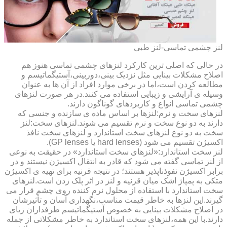
لنز چشمی تماسی-لنز طبی
در حالی که اصلی ترین کارکرد لنزهای چشمی تماسی هنوز هم
اصلاح مشکلات بینایی مثل نزدیک بینی،دوربینی،آستیگماتیسم و
مطالعه کردن است،اما در برخی موارد افراد از آن ها به عنوان
وسیله ی آرایشی و زیبایی استفاده می کنند.در هر صورت لنزهای
چشمی تماسی انواع و کاربردهای گوناگون دارند.
لنزهای سخت و نرم:لنزها بر اساس ماده ی سازنده و جنسی که
دارند به دو نوع سخت و نرم تقسیم می شوند.لنزهای سخت:لنز
سخت به دو نوع لنزهای سخت استاندارد و لنزهای سخت نافذ
اکسیژن تقسیم می شود (hard lenses یا GP lenses).
لنز سخت استاندارد:«لنزهای سخت استاندارد» در حقیقت به نوعی
از لنز تماسی گفته می شود که قادر به انتقال اکسیژن نیستند و در
برابر اکسیژن نفوذناپذیر هستند؛ در نتیجه قرنیه برای تهیه ی اکسیژن
متکی به پمپاژ اشک میان قرنیه و لنز در اثر پلک زدن است.لنزهای
سخت استاندارد با استفاده از محلول نرم کننده روی چشم قرار می
گیرند.این لنزها به خاطر قیمت مناسب،نگهداری آسان و تأثیرشان
در اصلاح مشکلات بینایی به خصوص آستیگماتیسم طرفداران زیای
دارند.با این همه،لنزهای سخت استاندارد به خاطر مشکلاتی از جمله