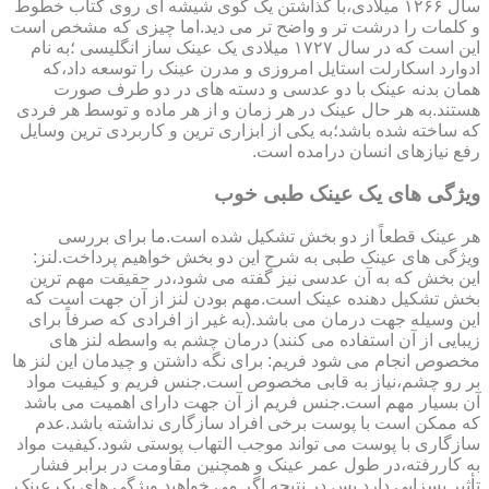
سال ۱۲۶۶ میلادی،با گذاشتن یک گوی شیشه ای روی کتاب خطوط
و کلمات را درشت تر و واضح تر می دید.اما چیزی که مشخص است
این است که در سال ۱۷۲۷ میلادی یک عینک ساز انگلیسی ؛به نام
ادوارد اسکارلت استایل امروزی و مدرن عینک را توسعه داد،که
همان بدنه عینک با دو عدسی و دسته های در دو طرف صورت
هستند.به هر حال عینک در هر زمان و از هر ماده و توسط هر فردی
که ساخته شده باشد؛به یکی از ابزاری ترین و کاربردی ترین وسایل
رفع نیازهای انسان درامده است.
ویژگی های یک عینک طبی خوب
هر عینک قطعاً از دو بخش تشکیل شده است.ما برای بررسی
ویژگی های عینک طبی به شرح این دو بخش خواهیم پرداخت.لنز:
این بخش که به آن عدسی نیز گفته می شود،در حقیقت مهم ترین
بخش تشکیل دهنده عینک است.مهم بودن لنز از آن جهت است که
این وسیله جهت درمان می باشد.(به غیر از افرادی که صرفاً برای
زیبایی از آن استفاده می کنند) درمان چشم به واسطه لنز های
مخصوص انجام می شود فریم: برای نگه داشتن و چیدمان این لنز ها
بر رو چشم،نیاز به قابی مخصوص است.جنس فریم و کیفیت مواد
آن بسیار مهم است.جنس فریم از آن جهت دارای اهمیت می باشد
که ممکن است با پوست برخی افراد سازگاری نداشته باشد.عدم
سازگاری با پوست می تواند موجب التهاب پوستی شود.کیفیت مواد
به کاررفته،در طول عمر عینک و همچنین مقاومت در برابر فشار
تأثیر بسزایی دارد.پس در نتیجه اگر می خواهید ویژگی های یک عینک