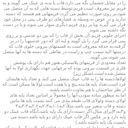
را در مقابل چشمان نگه می دارد،قاب یا بدنه ی عینک می گویند و به
فریم نیز معروف است.فریم،توسط دسته هایی که به آن متصل می
شود،بر روی صورت تنظیم می گردد.فریمهایی هم هستند که دسته
ندارند و در عوض به وسیله ی فشارهای دو طرف بینی در محل خود
قرار می گیرند ویا بر روی فریم دیگری سوار می شوند و یا در دست
نگه داشته می شوند
اجزای جلویی فریم :آن بخش از قاب را که بین دو عدسی و بر روی
بینی قرار می گیرد را پل گویند و لبه ای که دور عدسیهـا را در بر
گرفته،به حدقه معروف است.به قسمتهای بیرونی جلوی قاب که
درمنتها الیه سمت چپ و راست،در نقاطی که دسته ها به آنها متصل
می شوند،می گویند.
تعداد معدودی از فریمهای پلاستیکی،هنوز هم دارای یک پوشش
فلزی در قسمت بیرونی بوده که پرچهایی جهت نگهداری لولا به آنها
متصل شده است.(شکل زیر)
لولاها،دسته ها را به قاب عینک متصل می کنند و تعداد پایه هایشان
فرد است.تعداد پایه ها،سه،پنج و یا هفت است.لولا ها ممکن است که
از نظر ساختمان با هم تفاوت داشته باشند.
اما،به منظور ساده نمودن،آنها را معمولاً بر اساس تعداد پایه های
لولای دسته ولولای قاب طبقه بندی می کنند.نسبت پایه ها مابین
دسته و قاب متغیر می باشد.مثلاً،۲به۱،۱به۲،۳به۲،۲به۳،۴به۳
و۳به۴٫(برای مثال،اگر دسته،دارای یک پایه باشد،آنگاه قاب عینک دو
پایه دارد و بر عکس اگر قاب عینک دارای دو پایه باشد،دسته می
بایست یک پایه داشته باشد.)
بعضی از فریمها دارای پد می باشند.پد،قطعه ای پلاستیکی است که