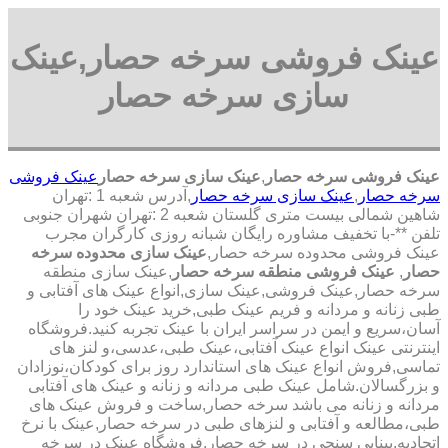
عینک فروشی سرخه حصار,عینک
سازی سرخه حصار
عینک فروشی سرخه حصار
,
عینک سازی سرخه حصار
عینک فروشی
سرخه حصار
,
عینک سازی سرخه حصار
,آدرس شعبه 1 :تهران
شاهین شمالی بیست متری گلستان شعبه 2 :تهران شهران جنوبی
تلفن **-با تخفیف مشاوره رایگان شبانه روزی کارگران مجرب
عینک فروشی محدوده سرخه حصار,
عینک سازی محدوده سرخه
حصار
,
عینک فروشی منطقه سرخه حصار
,عینک سازی منطقه
سرخه حصار,عینک فروشی,عینک سازی,انواع عینک های آفتابی و
طبی زنانه و مردانه و فریم عینک طبی,خرید عینک خود را
آسان،سریع و ایمن در سراسر ایران با عینک تجربه کنید.فروشگاه
اینترنتی عینک انواع عینک آفتابی،عینک طبی،عدسی،و لنز های
تماسی,فروش انواع عینک های استاندارد روز برای کودکان،نوزادان
و بزرگسالان.شامل عینک طبی مردانه و زنانه و عینک های آفتابی
مردانه و زنانه می باشد سرخه حصار,ساخت و فروش عینک های
طبی،مطالعه و آفتابی و لنزهای طبی در سرخه حصار,عینک با نرخ
اتحادیه,بینایی سنجی در سرخه حصار,فروشگاه عینک در سرخه