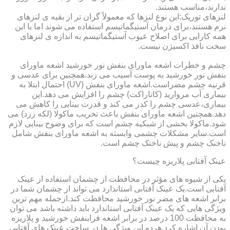
ندارند،مناسب هستند.
لنزهای توریک:این نوع لنزها که معمولاً گران تر از بقیه ی لنزهای
نرم هستند،برای درمان آستیگماتیسم استفاده می شوند اما با این
همه کارایی برای اصلاح عیوب آستیگماتیسم به اندازه ی لنزهای
سخت نافذ اکسیژن نیست.
چشم و خطرات اشعه ماورای بنفش نور خورشید اشعه ماورای
بنفش نور خورشید به پوست آسیب می زند.همچنین برای عدسی و
قرنیه چشم مضراست.اشعه ماورای بنفش (UV) احتمال ابتلا به
بیماری آب مروارید (کاتاراکت) چشم را افزایش می دهد.این
بیماری،عدسی چشم را کدر می کند و قدرت بینایی را کاهش می
دهد.همچنین اشعه ماورای بنفش باعث تخریب ماکولا (لکه زرد) می
شود.ماکولا بخشی از شبکیه چشم است که برای وضوح بینایی لازم
است.سایر مشکلات چشمی وابسته به اشعه ماورای بنفش شامل
ناخنک چشم و پیش ناخنک چشم است.
عینک آفتابی پلاریزه چیست؟
یکی از شیوه های مؤثر در محافظت از چشمان استفاده از عینک
آفتابی است.یک عینک آفتابی استاندارد می تواند از چشمان شما در
برابر اشعه های مضر نور خورشید محافظت کند.ازجمله مهم ترین
ویژگی هایی که یک عینک آفتابی استاندارد باید داشته باشد می توان
به محافظت 100 درصد در برابر اشعه فرابنفش خورشید و پلاریزه
بودن آن اشاره کرد.هردو این ویژگی ها در ساخت عینک های آفتابی