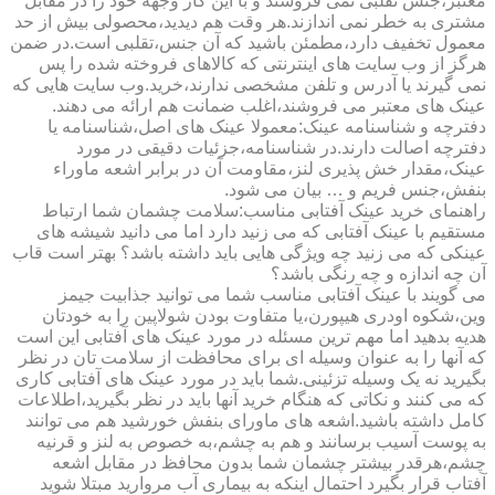
معتبر،جنس تقلبی نمی فروشند و با این کار وجهه خود را در مقابل
مشتری به خطر نمی اندازند.هر وقت هم دیدید،محصولی بیش از حد
معمول تخفیف دارد،مطمئن باشید که آن جنس،تقلبی است.در ضمن
هرگز از وب سایت های اینترنتی که کالاهای فروخته شده را پس
نمی گیرند یا آدرس و تلفن مشخصی ندارند،خرید.وب سایت هایی که
عینک های معتبر می فروشند،اغلب ضمانت هم ارائه می دهند.
دفترچه و شناسنامه عینک:معمولا عینک های اصل،شناسنامه یا
دفترچه اصالت دارند.در شناسنامه،جزئیات دقیقی در مورد
عینک،مقدار خش پذیری لنز،مقاومت آن در برابر اشعه ماوراء
بنفش،جنس فریم و … بیان می شود.
راهنمای خرید عینک آفتابی مناسب:سلامت چشمان شما ارتباط
مستقیم با عینک آفتابی که می زنید دارد اما می دانید شیشه های
عینکی که می زنید چه ویژگی هایی باید داشته باشد؟ بهتر است قاب
آن چه اندازه و چه رنگی باشد؟
می گویند با عینک آفتابی مناسب شما می توانید جذابیت جیمز
وین،شکوه اودری هیپورن،یا متفاوت بودن شولاپین را به خودتان
هدیه بدهید اما مهم ترین مسئله در مورد عینک های آفتابی این است
که آنها را به عنوان وسیله ای برای محافظت از سلامت تان در نظر
بگیرید نه یک وسیله تزئینی.شما باید در مورد عینک های آفتابی کاری
که می کنند و نکاتی که هنگام خرید آنها باید در نظر بگیرید،اطلاعات
کامل داشته باشید.اشعه های ماورای بنفش خورشید هم می توانند
به پوست آسیب برسانند و هم به چشم،به خصوص به لنز و قرنیه
چشم،هرقدر بیشتر چشمان شما بدون محافظ در مقابل اشعه
آفتاب قرار بگیرد احتمال اینکه به بیماری آب مروارید مبتلا شوید