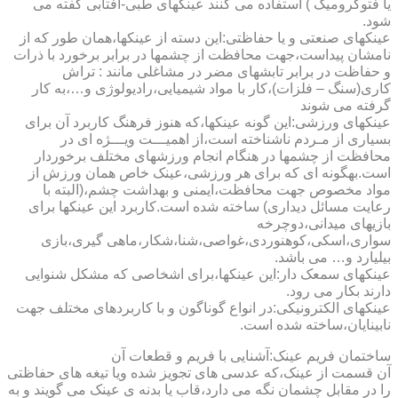
یا فتوکرومیک ) استفاده می کنند عینکهای طبی-آفتابی گفته می
شود.
عینکهای صنعتی و یا حفاظتی:این دسته از عینکها،همان طور که از
نامشان پیداست،جهت محافظت از چشمها در برابر برخورد با ذرات
و حفاظت در برابر تابشهای مضر در مشاغلی مانند : تراش
کاری(سنگ – فلزات)،کار با مواد شیمیایی،رادیولوژی و…،به کار
گرفته می شوند
عینکهای ورزشی:این گونه عینکها،که هنوز فرهنگ کاربرد آن برای
بسیاری از مـردم ناشناخته است،از اهمیـــت ویـــژه ای در
محافظت از چشمها در هنگام انجام ورزشهای مختلف برخوردار
است.به­گونه ای که برای هر ورزشی،عینک خاص همان ورزش از
مواد مخصوص جهت محافظت،ایمنی و بهداشت چشم،(البته با
رعایت مسائل دیداری) ساخته شده است.کاربرد این عینکها برای
بازیهای میدانی،دوچرخه
سواری،اسکی،کوهنوردی،غواصی،شنا،شکار،ماهی گیری،بازی
بیلیارد و… می باشد.
عینکهای سمعک دار:این عینکها،برای اشخاصی که مشکل شنوایی
دارند بکار می رود.
عینکهای الکترونیکی:در انواع گوناگون و با کاربردهای مختلف جهت
نابینایان،ساخته شده است.
ساختمان فریم عینک:آشنایی با فریم و قطعات آن
آن قسمت از عینک،که عدسی های تجویز شده ویا تیغه های حفاظتی
را در مقابل چشمان نگه می دارد،قاب یا بدنه ی عینک می گویند و به