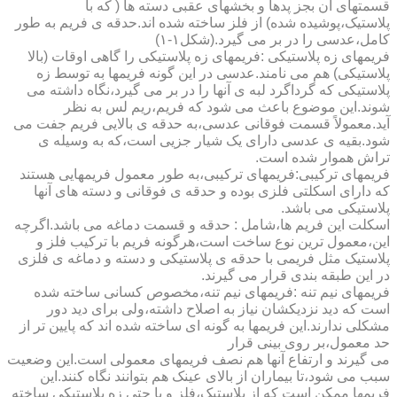
قسمتهای آن بجز پدها و بخشهای عقبی دسته ها ( که با
پلاستیک،پوشیده شده) از فلز ساخته شده اند.حدقه ی فریم به طور
کامل،عدسی را در بر می گیرد.(شکل۱-۱)
فریمهای زه پلاستیکی :فریمهای زه پلاستیکی را گاهی اوقات (بالا
پلاستیکی) هم می نامند.عدسی در این گونه فریمها به توسط زه
پلاستیکی که گرداگرد لبه ی آنها را در بر می گیرد،نگاه داشته می
شوند.این موضوع باعث می شود که فریم،ریم لس به نظر
آید.معمولاً قسمت فوقانی عدسی،به حدقه ی بالایی فریم جفت می
شود.بقیه ی عدسی دارای یک شیار جزیی است،که به وسیله ی
تراش هموار شده است.
فریمهای ترکیبی:فریمهای ترکیبی،به طور معمول فریمهایی هستند
که دارای اسکلتی فلزی بوده و حدقه ی فوقانی و دسته های آنها
پلاستیکی می باشد.
اسکلت این فریم ها،شامل : حدقه و قسمت دماغه می باشد.اگرچه
این،معمول ترین نوع ساخت است،هرگونه فریم با ترکیب فلز و
پلاستیک مثل فریمی با حدقه ی پلاستیکی و دسته و دماغه ی فلزی
در این طبقه بندی قرار می گیرند.
فریمهای نیم تنه :فریمهای نیم تنه،مخصوص کسانی ساخته شده
است که دید نزدیکشان نیاز به اصلاح داشته،ولی برای دید دور
مشکلی ندارند.این فریمها به گونه ای ساخته شده اند که پایین تر از
حد معمول،بر روی بینی قرار
می گیرند و ارتفاع آنها هم نصف فریمهای معمولی است.این وضعیت
سبب می شود،تا بیماران از بالای عینک هم بتوانند نگاه کنند.این
فریمها ممکن است که از پلاستیک،فلز و یا حتی زه پلاستیکی ساخته