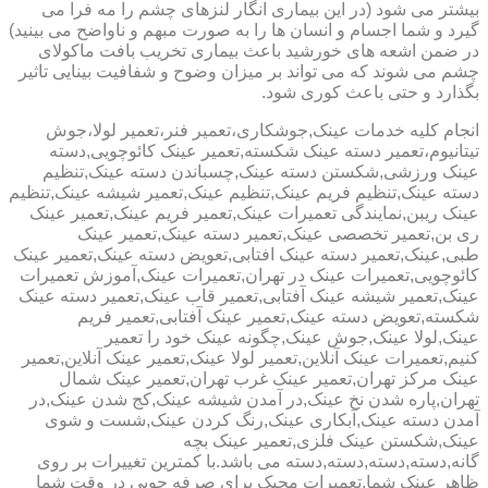
بیشتر می شود (در این بیماری انگار لنزهای چشم را مه فرا می
گیرد و شما اجسام و انسان ها را به صورت مبهم و ناواضح می بینید)
در ضمن اشعه های خورشید باعث بیماری تخریب بافت ماکولای
چشم می شوند که می تواند بر میزان وضوح و شفافیت بینایی تاثیر
بگذارد و حتی باعث کوری شود.
انجام کلیه خدمات عینک,جوشکاری،تعمیر فنر،تعمیر لولا،جوش
تیتانیوم،تعمیر دسته عینک شکسته,تعمیر عینک کائوچویی,دسته
عینک ورزشی,شکستن دسته عینک,چسباندن دسته عینک,تنظیم
دسته عینک,تنظیم فریم عینک,تنظیم عینک,تعمیر شیشه عینک,تنظیم
عینک ریبن,نمایندگی تعمیرات عینک,تعمیر فریم عینک,تعمیر عینک
ری بن,تعمیر تخصصی عینک,تعمیر دسته عینک,تعمیر عینک
طبی,عینک,تعمیر دسته عینک افتابی,تعویض دسته عینک,تعمیر عینک
کائوچویی,تعمیرات عینک در تهران,تعمیرات عینک,آموزش تعمیرات
عینک,تعمیر شیشه عینک آفتابی,تعمیر قاب عینک,تعمیر دسته عینک
شکسته,تعویض دسته عینک,تعمیر عینک آفتابی,تعمیر فریم
عینک,لولا عینک,جوش عینک,چگونه عینک خود را تعمیر
کنیم,تعمیرات عینک آنلاین,تعمیر لولا عینک,تعمیر عینک آنلاین,تعمیر
عینک مرکز تهران,تعمیر عینک غرب تهران,تعمیر عینک شمال
تهران,پاره شدن نخ عینک,در آمدن شیشه عینک,کج شدن عینک,در
آمدن دسته عینک,آبکاری عینک,رنگ کردن عینک,شست و شوی
عینک,شکستن عینک فلزی,تعمیر عینک بچه
گانه,دسته,دسته,دسته,دسته می باشد.با کمترین تغییرات بر روی
ظاهر عینک شما,تعمیرات مجیک برای صرفه جویی در وقت شما