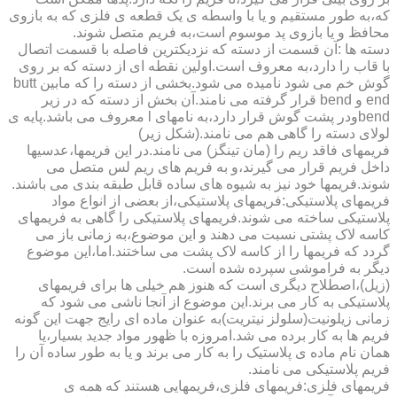
که،به طور مستقیم و یا با واسطه ی یک قطعه ی فلزی که به بازوی
محافظ و یا بازوی پد موسوم است،به فریم متصل شوند.
دسته ها :آن قسمت از دسته که نزدیکترین فاصله با قسمت اتصال
با قاب را دارد،به معروف است.اولین نقطه ای از دسته که بر روی
گوش خم می شود نامیده می شود.بخشی از دسته را که مابین butt
end و bend قرار گرفته می نامند.آن بخش از دسته که در زیر
bendودر پشت گوش قرار دارد،به نامهای l معروف می باشد.پایه ی
لولای دسته را گاهی هم می نامند.(شکل زیر)
فریمهای فاقد ریم را (مان تینگز) می نامند.در این فریمها،عدسیها
داخل فریم قرار می گیرند،و به فریم های ریم لس متصل می
شوند.فریمها خود نیز به شیوه های ساده قابل طبقه بندی می باشند.
فریمهای پلاستیکی:فریمهای پلاستیکی،از بعضی از انواع مواد
پلاستیکی ساخته می شوند.فریمهای پلاستیکی را گاهی به فریمهای
کاسه لاک پشتی نسبت می دهند و این موضوع،به زمانی باز می
گردد که فریمها را از کاسه لاک پشت می ساختند.اما،این موضوع
دیگر به فراموشی سپرده شده است.
(زیل)،اصطلاح دیگری است که هنوز هم خیلی ها برای فریمهای
پلاستیکی به کار می برند.این موضوع از آنجا ناشی می شود که
زمانی زیلونیت(سلولز نیتریت)به عنوان ماده ای رایج جهت این گونه
فریم ها به کار برده می شد.امروزه با ظهور مواد جدید بسیار،یا
همان نام ماده ی پلاستیک را به کار می برند و یا به طور ساده آن را
فریم پلاستیکی می نامند.
فریمهای فلزی:فریمهای فلزی،فریمهایی هستند که همه ی