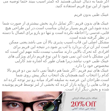
اگر شما به دنبال عینکی هستید که کمتر آسیب ببیند حتماً توصیه می
شود از این نوع فریم استفاده کنید.
عینک طبی بدون فریم
عینک های بدون فریم : اگر تمایل دارید بخش بیشتری از صورت شما
دیده شود،این فریم بسیار برایتان مناسب است.در این طراحی هیچ
قابی،عدسی را احاطه نکرده است و تنها دو بازو برای اتصال با دسته
در نظر گرفته شده است.
مشکل اصلی این قاب،آسیب پذیری بالا آن می باشد.یعنی ممکن
است لنز آن ترک بردارد یا لب پر شود.در نتیجه این فریم برای
افرادی که تحرک بالایی دارند مناسب نیست.نکته مهم این است که
این مشکل باعث این نمی شود تا این نوع فریم دارای ویژگی های
عینک طبی خوب نباشد،زیرا همان طور که اشاره شد کارایی
مخصوص خود را دارد.
عینک های نیم فریم : اگر شما هم دقیقاً نمی دانید بین دو فریم بالا
کدام را انتخاب کنید،همچنان یک انتخاب دیگر پیش روی شما
است.طراحان این عرصه به سلیقه افراد میانه رو نیز توجه کرده اند
و قاب هایی را روانه بازار کرده که بخشی از لنز توسط فریم پوشیده
شده و بخش دیگر آزاد است.