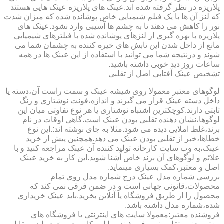
پلاریزه در نظر گرفته شده اند.عینک های پلاریزه عینک هایی هستند
که لنز آن ها با یک فیلم شیمیایی خاص پوشانده شده که میزان شدت
نور را کاهش می دهند تا به چشم ها آسیبی وارد نشود.عینک های
پلاریزه با بهره گیری از لنزهای پوشانده شده با فیلترهای شیمیایی
مانع از داخل شدن این تابش های خیره کننده به چشمان شما می
شوند و درنتیجه شما می توانید با استفاده از این عینک ها در همه
ساعات روز دید خوبی داشته باشید.
تشخیص عینک آفتابی اصل از تقلبی
لوگوهای معتبر معمولا روی شیشه عینک و سمت راست آن،دسته یا
داخل دسته عینک قرار می گیرند و اندازه،فونت نوشتاری و رنگ
ثابتی دارند.کوچکترین اشتباه نوشتاری یا هر نوع تفاوتی میان این
لوگوها،نشان دهنده تقلبی بودن عینک است.گاهی اوقات در نام
برند،غلط املایی دیده می شود.مثلا به جای نوشته اند:.این نوع
خطاها،خبر از تقلبی بودن عینک می دهد.همچنین پیش از خرید
عینک،به وب سایت کارخانه تولید کننده آن عینک مراجعه کنید و با
علائم و لوگوهای آن برند خاص آشنا شوید.این کار به خرید عینک
اصل و معتبر،کمک بسیاری مینماید.
بررسی شماره مدل عینک درج شماره مدل روی تمام
محصولات،قانونی جهانی است و در ضمن فرقی نمی کند که
محصول را از طریق فروشگاه یا آنلاین بخرید.باید عینک خریداری
شده،شماره مدل داشته باشد.
فروشنده معتبر:معمولا سایت های اینترنتی یا فروشگاه های