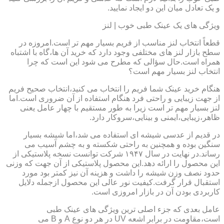
و یک تعادل میان این دو ایجاد نمایید.
ویژگی های یک عینک طبی خوب | لنز
قطعاً انتخاب لنز مناسب از فریم بسیار مهم تر است.امروزه در
سطح بازار لنز های مختلفی وجود دارد که خرید آن ها،گاه با اشتباه
همراه است.حال سؤالی که مطرح می شود این است که چرا
انتخاب لنز بسیار مهم است؟
هنگام خرید عینک شما فریم را انتخاب می کنید،انتخاب صحیح فریم
از جهت زیبایی و راحتی فرد هنگام استفاده از آن ضروری است.اما
لنز بسیار مهم تر است زیرا به طور مستقیم با چهار عامل یعنی
ظاهر،زیبایی،ایمنی و بینایی،سروکار دارد.
در قدیم از عدسی شیشه ای استفاده می شد،اما شیشه بسیار
سنگین بوده و همچنین به راحتی شکسته و به چشم آسیب می
رساند.در نهایت در سال ۱۹۴۷ شرکت توانست نسخه پلاستیکی از
این محصول را ارائه دهد.این محصول پلاستیکی از آن جهت که وزنی
حدود نصف وزن شیشه را داشت و هزینه آن نیز کمتر بود مورد
استقبال قرار گرفت.کیفیت نور عالی این محصول ازجمله دلایل
کاربردی بودن آن در بازار امروزی است.
عامل بعدی که جزء اصلی ترین ویژگی های عینک طبی
است،مقاومت در برابر اشعه UV در هر دو نوع A و B می