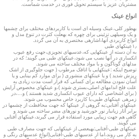
مشتریان عزیز با سیستم تحویل فوری در خدمت شماست.
انواع عینک
به­طور کلی،عینک وسیله ای است با کاربردهای مختلف برای چشمها
و یک وسیله­ی تزئینی برای چهره که به­علت کثرت در تنوع مدل و
انواع کاربردی آنها،اشاره­ی مختصری به آن می گردد.
۱٫عینکهای طبی
به آن دسته از عینکهایی که،عدسیهای تجویزی،جهت رفع عیوب
انکساری در آنها نصب می شود،عینکهای طبی می گویند؛ که در
مدلهای گوناگون و با مواد مختلف ساخته می شوند.
توضیح اینکه :عینکهایی با اتاقک مرطوب ( جهت جلوگیری از اشک
ریزش شدید ) و یا عینکهای منشوری ( برای موارد کم بینایی و یا
آسان نمودن مطالعه برای کسانی که قرار است مدت زیادی به
علت فلج اندامهای اصلی،بستری شوند )،و عینکهای مخصوص آرایش
( برای اشخاصی که دارای عیوب انکساری شدید هستند ) و…،در
زمره­ی عینکهای طبی،با کاربرد خاص محسوب می شوند.
عینکهای آفتابی:به گروهی از عینکها که جهت محافظت از چشمها در
برابر آثار زیانبار نور خورشید و نورهای مضر ساخته می شوند و
گاهی هم جهت زیبایی مورد استفاده قرار می گیرند،عینکهای آفتابی
می گویند.
عینکهای طبی-آفتابی:به­بعضی از عینکهایی که جهت مصارف طبی
به کار می روند،اما از عدسیهای طبی-آفتابی(انواع عدسیهای رنگی و