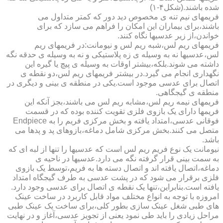
شده باشند.(شکل۴-۱)
فریمهای نیم تنه ی مخصوص دید دور که کمتر متداول می
باشند،برای بیماران این امکان را فراهم می سازد که برای
خواندن،از زیر عدسیها نگاه کنند.
فریمهای ریم لس،شبه ریم لس و نیومانت:در فریمهای ریم
لس،عدسیها نه به وسیله ی زه پلاستیکی و نه به وسیله ی حدقه نگه
داشته می شوند.بلکه،بیشتر اوقات به وسیله ی پیچ یا گیره این
نگهداری انجام می گیرد.در بیشتر فریمهای ریم لس،دو نقطه ی
اتصال برای عدسی موجود است.یکی در منطقه ی بینی و دیگری در
منطقه ی گیجگاهی.
فریمهای نیمه ریم لس،مشابه ریم لس می باشند،بجز آنکه این
فریمها دارای یک بازوی فلزی تقویت کننده بوده که در قسمت
فوقانی عدسی،امتداد یافته و بخش مرکزی فریم را به Endpiece
متصل می کنند.بخش مرکزی شامل دماغه،بازوهای پد و پدها می
باشد.
نیومانت یک نوع فریم ریم لس است که عدسیها را تنها از لبه ای که
به سمت بینی قرار گرفته نگه می دارد.عدسیها در ناحیه ی
دماغه،اتصال یافته اند و اتصال دسته ها به فریم،توسط یک بازوی
فلزی برقرار می شود که در پشت عدسی به طرف گیجگاه امتداد
یافته است.بنابراین،تنها یک نقطه ی اتصال برای عدسی وجود دارد.
امروزه با توجه به انواع مختلف مواد قابل کاربرد در ساخت عینک
های طبی شغل عینک سازی بطور کلی،برای ساخت یک عینک طبی
مراحل زیادی را باید طی نمود یعنی از تجویز عدسی،آغاز و در نهایت