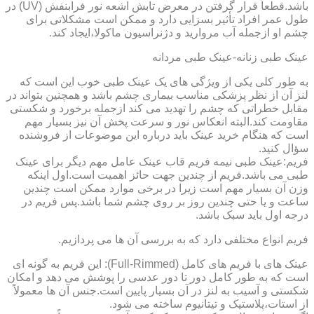
باشد.قطعاً قرار گرفتن در معرض تابش اشعه نور فرابنفش (UV) در
طول عمر افراد تأثیر بسزایی دارد و ممکن است مشکلاتی برای
چشم او ازجمله آب مروارید و دژنراسیون ماکولا،ایجاد کند.
عینک طبی زنانه-عینک طبی مردانه
به طور کلی یکی از ویژگی های یک عینک طبی خوب این است که
لنز آن از نظر پزشکی مناسب بیماری چشم باشد و همچنین بتواند در
مقابل خطراتی که چشم را تهدید می کند ازجمله برخورد و شکستی
مقاومت کند.البته انعکاس نور و سرعت پخش آن نیز بسیار مهم
است که هنگام خرید عینک باید درباره این موضوعات از فروشنده
سؤال کنید.
فریم:عینک طبی نیمه فریم قاب عینک عامل مهم دیگر برای عینک
طبی می باشد.فریم از چندین جهت حائز اهمیت است.اول اینکه
وزن آن بسیار مهم است زیرا در برخی موارد ممکن است چندین
ساعت و یا حتی چندین روز بر روی چشم شما باشد.پس فریم در
درجه اول باید سبک باشد.
فریم انواع مختلفی دارد که به بررسی آن ها می پردازیم.
عینک های با فریم های کامل (Full-Rimmed): این فریم به گونه ای
است که به طور کامل دور تا دور عدسی را پوشش می دهد و امکان
شکستی و آسیب به لنز در آن بسیار پایین است.جنس آن ها معمولاً
از استات،پلاستیک و تیتانیوم ساخته می شود.