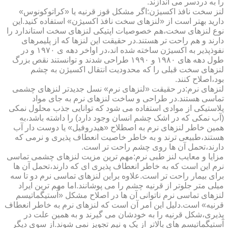
را به دردسر می اندازند.
لنز سخت نافذ اکسیژن:اگر مشکل قوز قرنیه یا «کراتوکونوس»
دارید بهتر است از «لنزهای سخت نافذ اکسیژن» استفاده کنید.این
نوع لنزهای سخت،هم خصوصیات اپتیکی لنزهای سخت استاندارد را
دارند و هم راحت تر هستند.در حقیقت این لنزها که از پلیمرهای
نفوذپذیر به اکسیژن ساخته شده اند،در اواخر دهه ی ۱۹۷۰ و در
طول دهه های ۱۹۸۰ و ۱۹۹۰ طراحی شدند و توانستند نقص بزرگ
لنزهای سخت قبلی را که محدودیت انتقال اکسیژن به چشم
بود،اصلاح کنند.
لنزهای نرم:در حقیقت «لنزهای نرم» نسل جدیدتر لنزهای چشمی
تماسی هستند.در طراحی و ساخت لنزهای نرم به جای مواد
پلاستیکی از موادی استفاده می شود که توانایی جذب محلول نمکی
(آب نمکی که در اشک چشم انسان وجود دارد) را داشته باشد،به
همین خاطر لنزهای نرم به اصطلاح «هیدروفیل» یا دوست دار آب
هستند،طبیعی ترند و به خاطر خاصیت انعطاف پذیری و نرمی که
دارند،تحمل آن ها روی چشم راحت تر است.
مزایا و معایب لنز طبی نرم:مهم ترین مزیت لنزهای چشمی تماسی
نرم این است که به خاطر انعطاف پذیری ای که دارند،تحمل آن ها
برای بیمار راحت تر است.علاوه براین لنزهای تماسی نرم دو تا سه
میلی متر جلوتر از قرنیه چشم را می پوشانند.اما مهم ترین ایراد
لنزهای تماسی نرم ناتوانی آن ها در اصلاح مشکل «آستیگماتیسم
قرنیه» است.دلیل این امر آن است که لنزهای نرم به خاطر انعطاف
پذیری،شکل قرنیه را به خودشان می گیرند و به همین علت در
آستیگماتیسم های بالاتر از یک و نیم تجویز نمی شوند.از سوی دیگر