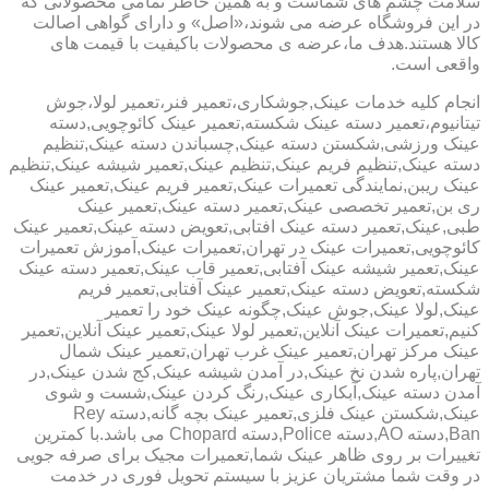
سلامت چشم های شماست و به همین خاطر تمامی محصولاتی که
در این فروشگاه عرضه می شوند،«اصل» و دارای گواهی اصالت
کالا هستند.هدف ما،عرضه ی محصولات باکیفیت با قیمت های
واقعی است.
انجام کلیه خدمات عینک,جوشکاری،تعمیر فنر،تعمیر لولا،جوش
تیتانیوم،تعمیر دسته عینک شکسته,تعمیر عینک کائوچویی,دسته
عینک ورزشی,شکستن دسته عینک,چسباندن دسته عینک,تنظیم
دسته عینک,تنظیم فریم عینک,تنظیم عینک,تعمیر شیشه عینک,تنظیم
عینک ریبن,نمایندگی تعمیرات عینک,تعمیر فریم عینک,تعمیر عینک
ری بن,تعمیر تخصصی عینک,تعمیر دسته عینک,تعمیر عینک
طبی,عینک,تعمیر دسته عینک افتابی,تعویض دسته عینک,تعمیر عینک
کائوچویی,تعمیرات عینک در تهران,تعمیرات عینک,آموزش تعمیرات
عینک,تعمیر شیشه عینک آفتابی,تعمیر قاب عینک,تعمیر دسته عینک
شکسته,تعویض دسته عینک,تعمیر عینک آفتابی,تعمیر فریم
عینک,لولا عینک,جوش عینک,چگونه عینک خود را تعمیر
کنیم,تعمیرات عینک آنلاین,تعمیر لولا عینک,تعمیر عینک آنلاین,تعمیر
عینک مرکز تهران,تعمیر عینک غرب تهران,تعمیر عینک شمال
تهران,پاره شدن نخ عینک,در آمدن شیشه عینک,کج شدن عینک,در
آمدن دسته عینک,آبکاری عینک,رنگ کردن عینک,شست و شوی
عینک,شکستن عینک فلزی,تعمیر عینک بچه گانه,دسته Rey
Ban,دسته AO,دسته Police,دسته Chopard می باشد.با کمترین
تغییرات بر روی ظاهر عینک شما,تعمیرات مجیک برای صرفه جویی
در وقت شما مشتریان عزیز با سیستم تحویل فوری در خدمت