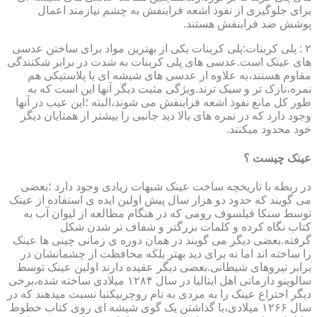
برای جلوگیری از نفوذ اشعه فرابنفش به چشم نیازمند اعمال
پوشش ضد فرابنفش هستند.
۲ : پلی کربنات:پلی کربنات یکی از بهترین مواد برای ساختن عدسی
های عینک است.عدسی های پلی کربنات به شدت در برابر شکنندگی
مقاوم هستند،به علاوه از عدسی های شیشه ای یا پلاستیکی هم
نمره،نازک تر و سبک ترند.ویژگی مثبت دیگر آنها این است که به
طور کل مانع نفوذ اشعه فرابنفش می شوند،البته ؛این عیب در آنها
وجود دارد که در نمره های بالا دید جانبی را بیشتر از همتایان دیگر
خود محدود میکنند.
عینک چیست ؟
در ربطه با تاریخچه ساخت عینک شبهات زیادی وجود دارد ؛بعضی
می گویند که حدود دو هزار سال پیش اولین ایده ی استفاده از عینک
توسط سنکا فیلسوف رومی که در هنگام مطالعه از لیوان آب به
کتاب نگاه کرده و کلمات بزرگتر و شفاف تر شدن شکل
گرفته.بعضی دیگر می گویند در همان دوره ی زمانی چینی ها عینک
را ساخته اند اما نه برای دید بهتر بلکه محافظت از چشمانشان در
برابر نیروهای شیطانی.بعضی دیگر عقیده دارند اولین عینک توسط
سالوینو دارماتی اهل ایتالیا در سال ۱۲۸۴ میلادی ساخته شده،برخی
دیگر اختراع عینک را به مردی به نام روچربیکنبا نسبت میدهند که در
سال ۱۲۶۶ میلادی،با گذاشتن یک گوی شیشه ای روی کتاب خطوط