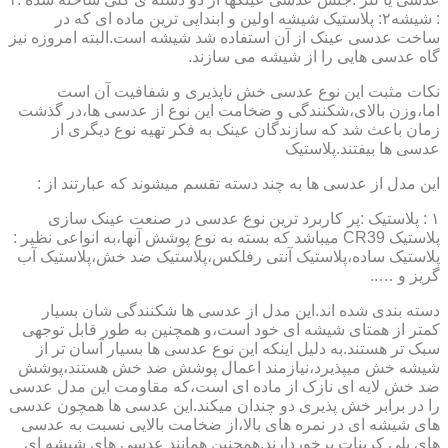
: شیشه۲: پلاستیک شیشه اولین و ابندایی ترین ماده ای که در
ساخت عدسی عینک از آن استفاده شد شیشه است.البته امروزه نیز
گاه عدسی هایی را از شیشه می سازند.
نکات مثبت این نوع عدسی خش ناپذیری و شفافیت آن است
اما،وزن بالای،شکنندگی و ضخامت این نوع از عدسی ها،در گذشت
زمان باعث شد که سازندگان عینک به فکر تهیه نوع دیگری از
عدسی ها بیفتند.پلاستیک
این مدل از عدسی ها به چند دسته تقسم میشوند که عبارتند از :
۱ : پلاستیک :پر کاربرد ترین نوع عدسی در صنعت عینک سازی
پلاستیک CR39 میباشد که بسته به نوع پوشش آنها،به انواعی نظیر :
پلاستیک ساده،پلاستیک آنتی رفلکس،پلاستیک ضد خش،پلاستیک آب
گریز و …..
دسته بندی شده اند.این مدل از عدسی ها شکنندگی شان بسیار
کمتر از همتای شیشه ای خود است،و همچنین به طور قابل توجهی
سبک تر هستند.به دلیل اینکه این نوع عدسی ها بسیار آسان تر از
شیشه خش میپذیرد،نیازمند اعمال پوشش ضد خش هستند،پوشش
ضد خش لایه ای نازک از ماده ای است،که مقاومت این مدل عدسی
را در برابر خش پذیری دو چندان میکند.این عدسی ها همچون عدسی
های شیشه ای در نمره های بالا،از ضخامت بالایی نسبت به عدسی
های پلی کربنات برخوردارند.همچنین همانند عدسی های شیشه ای