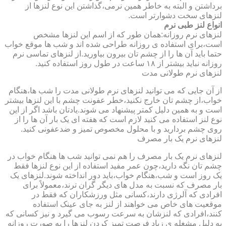
برداشتن و البته به خاطر همین نرمی،گذاشتن این نوع لنزها از
لنزهای سخت دشوارتر است.
انواع لنز طبی نرم
لنزهای نرم روزانه:همان طور که از اسم این لنزها مشخص
است،برای استفاده ی روزانه طراحی شده اند و شب ها موقع خواب
حتما باید آن ها را از چشم تان بیرون بیاورید.از لنزهای تماسی نرم
روزانه نباید بیشتر از ۱۸ ساعت در طول روز استفاده کنید.
لنزهای نرم طولانی مدت
از آن جایی که می توانید لنزهای نرم طولانی مدت را شب ها،هنگام
خواب،از چشم تان خارج نکنید،خطر عفونت چشم با این لنزها بیشتر
است و به همین دلیل کمتر پیشنهاد می شوند.یادتان باشد اگر از این
نوع لنز استفاده می کنید لازم است که هفته ای یک بار آن ها را از
روی چشم بردارید و با محلول مخصوص تمیز و ضدعفونی کنید.
لنزهای نرم یک بار مصرف
لنزهای نرم یک بار مصرف را هم نمی توانید شب ها هنگام خواب در
چشم تان نگه دارید،چون عمر مفید استفاده از این نوع لنزها فقط
یک روز است و شب،هنگام خواب،باید دور انداخته شوند.لنزهای یک
بار مصرف که نسبت به مدل های دیگر گران ترند،معمولاً برای
افرادی که آلرژی دارند،کسانی مثل ورزشکاران که فقط در
موقعیت های خاص می خواهند از لنز به جای عینک استفاده
کنند،افرادی که لنزشان به سرعت رسوب می گیرد و نیز کسانی که
به دلیل مشغله ی زیاد فرصت تمیز کردن لنزها را به صورت روزانه