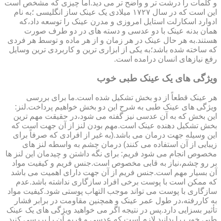
و کلمات را درشت تر و واضح تر می دید.اما چیزی که مشخص است
این است که در سال ۱۷۲۷ میلادی یک عینک ساز انگلیسی ؛به نام
ادوارد اسکارلت استایل امروزی و مدرن عینک را توسعه داد،که
همان بدنه عینک با دو عدسی و دسته های در دو طرف صورت
هستند.به هر حال عینک در هر زمان و از هر ماده و توسط هر فردی
که ساخته شده باشد؛به یکی از ابزاری ترین و کاربردی ترین وسایل
رفع نیازهای انسان درامده است.
ویژگی های یک عینک طبی خوب
هر عینک قطعاً از دو بخش تشکیل شده است.ما برای بررسی
ویژگی های عینک طبی به شرح این دو بخش خواهیم پرداخت.لنز:
این بخش که به آن عدسی نیز گفته می شود،در حقیقت مهم ترین
بخش تشکیل دهنده عینک است.مهم بودن لنز از آن جهت است که
این وسیله جهت درمان می باشد.(به غیر از افرادی که صرفاً برای
زیبایی از آن استفاده می کنند) درمان چشم به واسطه لنز های
مخصوص انجام می شود فریم: برای نگه داشتن و چیدمان این لنز ها
بر رو چشم،نیاز به قابی مخصوص است.جنس فریم و کیفیت مواد
آن بسیار مهم است.جنس فریم از آن جهت دارای اهمیت می باشد
که ممکن است با پوست برخی افراد سازگاری نداشته باشد.عدم
سازگاری با پوست می تواند موجب التهاب پوستی شود.کیفیت مواد
به کاررفته،در طول عمر عینک و همچنین مقاومت در برابر فشار
تأثیر بسزایی دارد.پس در نتیجه اگر می خواهید ویژگی های یک عینک
طبی خوب را بدانید لازم است که عدسی و فریم آن را بررسی کنید