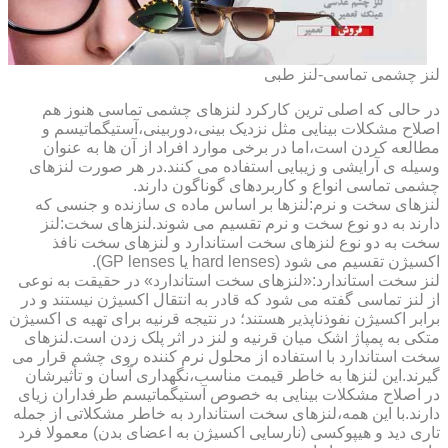
لنز چشمی تماسی-لنز طبی
در حالی که اصلی ترین کارکرد لنزهای چشمی تماسی هنوز هم
اصلاح مشکلات بینایی مثل نزدیک بینی،دوربینی،آستیگماتیسم و
مطالعه کردن است،اما در برخی موارد افراد از آن ها به عنوان
وسیله ی آرایشی و زیبایی استفاده می کنند.در هر صورت لنزهای
چشمی تماسی انواع و کاربردهای گوناگون دارند.
لنزهای سخت و نرم:لنزها بر اساس ماده ی سازنده و جنسی که
دارند به دو نوع سخت و نرم تقسیم می شوند.لنزهای سخت:لنز
سخت به دو نوع لنزهای سخت استاندارد و لنزهای سخت نافذ
اکسیژن تقسیم می شود (hard lenses یا GP lenses).
لنز سخت استاندارد:«لنزهای سخت استاندارد» در حقیقت به نوعی
از لنز تماسی گفته می شود که قادر به انتقال اکسیژن نیستند و در
برابر اکسیژن نفوذناپذیر هستند؛ در نتیجه قرنیه برای تهیه ی اکسیژن
متکی به پمپاژ اشک میان قرنیه و لنز در اثر پلک زدن است.لنزهای
سخت استاندارد با استفاده از محلول نرم کننده روی چشم قرار می
گیرند.این لنزها به خاطر قیمت مناسب،نگهداری آسان و تأثیرشان
در اصلاح مشکلات بینایی به خصوص آستیگماتیسم طرفداران زیای
دارند.با این همه،لنزهای سخت استاندارد به خاطر مشکلاتی از جمله
تاری دید و هیپوکسی (نارسایی اکسیژن به اعضای بدن) معمولا فرد