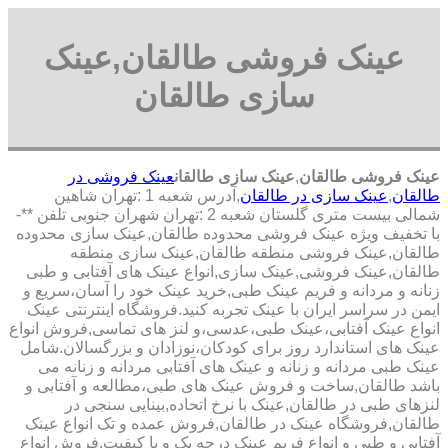
عینک فروشی طالقان,عینک
سازی طالقان
عینک فروشی طالقان
,
عینک سازی طالقان
عینک فروشی در
طالقان
,
عینک سازی در طالقان
,آدرس شعبه 1 :تهران شاهین
شمالی بیست متری گلستان شعبه 2 :تهران شهران جنوبی تلفن **-
با تخفیف ویژه عینک فروشی محدوده طالقان,عینک سازی محدوده
طالقان,عینک فروشی منطقه طالقان,عینک سازی منطقه
طالقان,عینک فروشی,عینک سازی,انواع عینک های آفتابی و طبی
زنانه و مردانه و فریم عینک طبی,خرید عینک خود را آسان،سریع و
ایمن در سراسر ایران با عینک تجربه کنید.فروشگاه اینترنتی عینک
انواع عینک آفتابی،عینک طبی،عدسی،و لنز های تماسی,فروش انواع
عینک های استاندارد روز برای کودکان،نوزادان و بزرگسالان.شامل
عینک طبی مردانه و زنانه و عینک های آفتابی مردانه و زنانه می
باشد طالقان,ساخت و فروش عینک های طبی،مطالعه و آفتابی و
لنزهای طبی در طالقان,عینک با نرخ اتحاده,بینایی سنجی در
طالقان,فروشگاه عینک در طالقان,فروش عمده و تک انواع عینک
آفتابی و طبی و انواع فریم عینک درجه یک و با کیفیت,فروش انواع