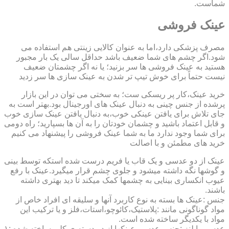
شماست.
عینک فروشی
مصرف پزشکی دارد،اما به عنوان کالایی زینتی هم استفاده می
شود.اگر چشم های شما ضعیف باشد حداقل سالی یک بار مجبور
هستید به عینک فروشی ها سر بزنید؛ یا نه اگر چشمتان ضعیف
نیست حتماً برای خوش تیپ تر شدن به عینک سازی ها سر زدید
خرید عینک،کار پر ریسکی ست؛ به سختی می توان در این بازار
پرشده از جنس چینی به دنبال عینک های اورجینال بود.بهتر است به
جای تلاش برای یافتن عینکی خوب،به دنبال یافتن عینک سازی خوب
و قابل اعتماد باشید و چشمان خودتان را به آن ها بسپارید؛ راه دومی
برای شما وجود ندارد ما به شما عینک فروشی را پیشنهاد می کنیم
خرید های مطمئن و با اصالت
عینک از دو عدسی و یک قاب یا فریم درست شده استکه توسط بینی
و گوشها نگه داشته میشود و جلوی چشم قرار میگیرد.عینک با رفع
عیوب انکساری بینایی به چشمها کمک میکند تا دید بهتری داشته
باشند.
جنس :عینک ها بسته به نوع کاربرد آنها و سلیقه ای افراد خاص از
مواد گوناگونی مانند :پلاستیک،کائوچو،استات،فلز و یا ترکیب این
مواد با یکدیگر ساخته شده است.
عدسی یا لنز :جنس عدسی عینکها از دو دسته ی کلی ساخته شده :۱