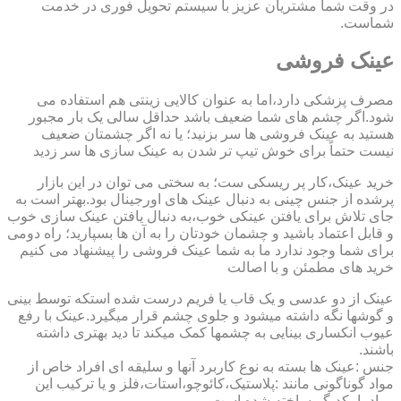
در وقت شما مشتریان عزیز با سیستم تحویل فوری در خدمت
شماست.
عینک فروشی
مصرف پزشکی دارد،اما به عنوان کالایی زینتی هم استفاده می
شود.اگر چشم های شما ضعیف باشد حداقل سالی یک بار مجبور
هستید به عینک فروشی ها سر بزنید؛ یا نه اگر چشمتان ضعیف
نیست حتماً برای خوش تیپ تر شدن به عینک سازی ها سر زدید
خرید عینک،کار پر ریسکی ست؛ به سختی می توان در این بازار
پرشده از جنس چینی به دنبال عینک های اورجینال بود.بهتر است به
جای تلاش برای یافتن عینکی خوب،به دنبال یافتن عینک سازی خوب
و قابل اعتماد باشید و چشمان خودتان را به آن ها بسپارید؛ راه دومی
برای شما وجود ندارد ما به شما عینک فروشی را پیشنهاد می کنیم
خرید های مطمئن و با اصالت
عینک از دو عدسی و یک قاب یا فریم درست شده استکه توسط بینی
و گوشها نگه داشته میشود و جلوی چشم قرار میگیرد.عینک با رفع
عیوب انکساری بینایی به چشمها کمک میکند تا دید بهتری داشته
باشند.
جنس :عینک ها بسته به نوع کاربرد آنها و سلیقه ای افراد خاص از
مواد گوناگونی مانند :پلاستیک،کائوچو،استات،فلز و یا ترکیب این
مواد با یکدیگر ساخته شده است.