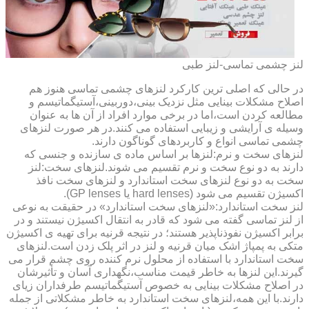
لنز چشمی تماسی-لنز طبی
در حالی که اصلی ترین کارکرد لنزهای چشمی تماسی هنوز هم
اصلاح مشکلات بینایی مثل نزدیک بینی،دوربینی،آستیگماتیسم و
مطالعه کردن است،اما در برخی موارد افراد از آن ها به عنوان
وسیله ی آرایشی و زیبایی استفاده می کنند.در هر صورت لنزهای
چشمی تماسی انواع و کاربردهای گوناگون دارند.
لنزهای سخت و نرم:لنزها بر اساس ماده ی سازنده و جنسی که
دارند به دو نوع سخت و نرم تقسیم می شوند.لنزهای سخت:لنز
سخت به دو نوع لنزهای سخت استاندارد و لنزهای سخت نافذ
اکسیژن تقسیم می شود (hard lenses یا GP lenses).
لنز سخت استاندارد:«لنزهای سخت استاندارد» در حقیقت به نوعی
از لنز تماسی گفته می شود که قادر به انتقال اکسیژن نیستند و در
برابر اکسیژن نفوذناپذیر هستند؛ در نتیجه قرنیه برای تهیه ی اکسیژن
متکی به پمپاژ اشک میان قرنیه و لنز در اثر پلک زدن است.لنزهای
سخت استاندارد با استفاده از محلول نرم کننده روی چشم قرار می
گیرند.این لنزها به خاطر قیمت مناسب،نگهداری آسان و تأثیرشان
در اصلاح مشکلات بینایی به خصوص آستیگماتیسم طرفداران زیای
دارند.با این همه،لنزهای سخت استاندارد به خاطر مشکلاتی از جمله