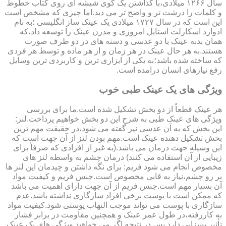
سال ۱۲۶۶ میلادی،با گذاشتن یک گوی شیشه ای روی کتاب خطوط
و کلمات را درشت تر و واضح تر می دید.اما چیزی که مشخص است
این است که در سال ۱۷۲۷ میلادی یک عینک ساز انگلیسی ؛به نام
ادوارد اسکارلت استایل امروزی و مدرن عینک را توسعه داد،که
همان بدنه عینک با دو عدسی و دسته های در دو طرف صورت
هستند.به هر حال عینک در هر زمان و از هر ماده و توسط هر فردی
که ساخته شده باشد؛به یکی از ابزاری ترین و کاربردی ترین وسایل
رفع نیازهای انسان درامده است.
ویژگی های یک عینک طبی خوب
هر عینک قطعاً از دو بخش تشکیل شده است.ما برای بررسی
ویژگی های عینک طبی به شرح این دو بخش خواهیم پرداخت.لنز:
این بخش که به آن عدسی نیز گفته می شود،در حقیقت مهم ترین
بخش تشکیل دهنده عینک است.مهم بودن لنز از آن جهت است که
این وسیله جهت درمان می باشد.(به غیر از افرادی که صرفاً برای
زیبایی از آن استفاده می کنند) درمان چشم به واسطه لنز های
مخصوص انجام می شود فریم: برای نگه داشتن و چیدمان این لنز ها
بر رو چشم،نیاز به قابی مخصوص است.جنس فریم و کیفیت مواد
آن بسیار مهم است.جنس فریم از آن جهت دارای اهمیت می باشد
که ممکن است با پوست برخی افراد سازگاری نداشته باشد.عدم
سازگاری با پوست می تواند موجب التهاب پوستی شود.کیفیت مواد
به کاررفته،در طول عمر عینک و همچنین مقاومت در برابر فشار
تأثیر بسزایی دارد.پس در نتیجه اگر می خواهید ویژگی های یک عینک