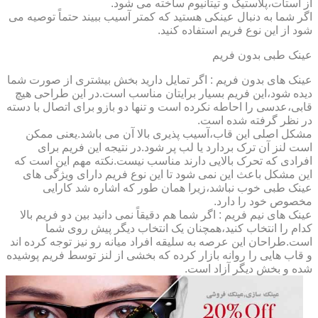
از استات،پلاستیک و تیتانیوم ساخته می شود.
اگر شما به دنبال عینکی هستید که کمتر آسیب ببیند حتماً توصیه می
شود از این نوع فریم استفاده کنید.
عینک طبی بدون فریم
عینک های بدون فریم : اگر تمایل دارید بخش بیشتری از صورت شما
دیده شود،این فریم بسیار برایتان مناسب است.در این طراحی هیچ
قابی،عدسی را احاطه نکرده است و تنها دو بازو برای اتصال با دسته
در نظر گرفته شده است.
مشکل اصلی این قاب،آسیب پذیری بالا آن می باشد.یعنی ممکن
است لنز آن ترک بردارد یا لب پر شود.در نتیجه این فریم برای
افرادی که تحرک بالایی دارند مناسب نیست.نکته مهم این است که
این مشکل باعث این نمی شود تا این نوع فریم دارای ویژگی های
عینک طبی خوب نباشد،زیرا همان طور که اشاره شد کارایی
مخصوص خود را دارد.
عینک های نیم فریم : اگر شما هم دقیقاً نمی دانید بین دو فریم بالا
کدام را انتخاب کنید،همچنان یک انتخاب دیگر پیش روی شما
است.طراحان این عرصه به سلیقه افراد میانه رو نیز توجه کرده اند
و قاب هایی را روانه بازار کرده که بخشی از لنز توسط فریم پوشیده
شده و بخش دیگر آزاد است.