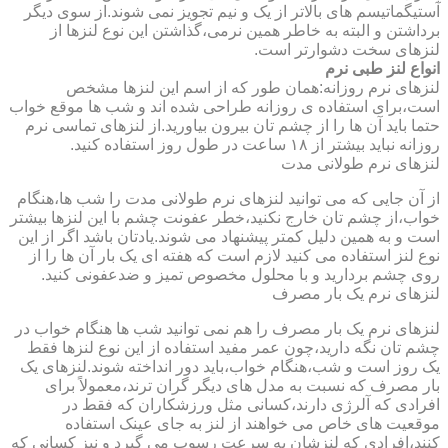
آستیگماتیسم های بالاتر از یک و نیم تجویز نمی شوند.از سوی دیگر
برداشتن و البته به خاطر همین نرمی،گذاشتن این نوع لنزها از
لنزهای سخت دشوارتر است.
انواع لنز طبی نرم
لنزهای نرم روزانه:همان طور که از اسم این لنزها مشخص
است،برای استفاده ی روزانه طراحی شده اند و شب ها موقع خواب
حتما باید آن ها را از چشم تان بیرون بیاورید.از لنزهای تماسی نرم
روزانه نباید بیشتر از ۱۸ ساعت در طول روز استفاده کنید.
لنزهای نرم طولانی مدت
از آن جایی که می توانید لنزهای نرم طولانی مدت را شب ها،هنگام
خواب،از چشم تان خارج نکنید،خطر عفونت چشم با این لنزها بیشتر
است و به همین دلیل کمتر پیشنهاد می شوند.یادتان باشد اگر از این
نوع لنز استفاده می کنید لازم است که هفته ای یک بار آن ها را از
روی چشم بردارید و با محلول مخصوص تمیز و ضدعفونی کنید.
لنزهای نرم یک بار مصرف
لنزهای نرم یک بار مصرف را هم نمی توانید شب ها هنگام خواب در
چشم تان نگه دارید،چون عمر مفید استفاده از این نوع لنزها فقط
یک روز است و شب،هنگام خواب،باید دور انداخته شوند.لنزهای یک
بار مصرف که نسبت به مدل های دیگر گران ترند،معمولاً برای
افرادی که آلرژی دارند،کسانی مثل ورزشکاران که فقط در
موقعیت های خاص می خواهند از لنز به جای عینک استفاده
کنند،افرادی که لنزشان به سرعت رسوب می گیرد و نیز کسانی که