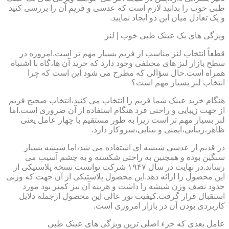
طبی خوب را بدانید لازم است که عدسی و فریم آن را بررسی کنید
و یک تعادل میان این دو ایجاد نمایید.
ویژگی های یک عینک طبی خوب | لنز
قطعاً انتخاب لنز مناسب از فریم بسیار مهم تر است.امروزه در
سطح بازار لنز های مختلفی وجود دارد که خرید آن ها،گاه با اشتباه
همراه است.حال سؤالی که مطرح می شود این است که چرا
انتخاب لنز بسیار مهم است؟
هنگام خرید عینک شما فریم را انتخاب می کنید،انتخاب صحیح فریم
از جهت زیبایی و راحتی فرد هنگام استفاده از آن ضروری است.اما
لنز بسیار مهم تر است زیرا به طور مستقیم با چهار عامل یعنی
ظاهر،زیبایی،ایمنی و بینایی،سروکار دارد.
در قدیم از عدسی شیشه ای استفاده می شد،اما شیشه بسیار
سنگین بوده و همچنین به راحتی شکسته و به چشم آسیب می
رساند.در نهایت در سال ۱۹۴۷ شرکت توانست نسخه پلاستیکی از
این محصول را ارائه دهد.این محصول پلاستیکی از آن جهت که وزنی
حدود نصف وزن شیشه را داشت و هزینه آن نیز کمتر بود مورد
استقبال قرار گرفت.کیفیت نور عالی این محصول ازجمله دلایل
کاربردی بودن آن در بازار امروزی است.
عامل بعدی که جزء اصلی ترین ویژگی های عینک طبی