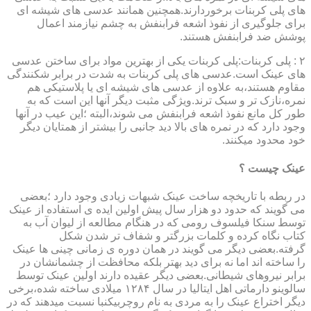
های پلی کربنات برخوردارند.همچنین همانند عدسی های شیشه ای
برای جلوگیری از نفوذ اشعه فرابنفش به چشم نیازمند اعمال
پوشش ضد فرابنفش هستند.
۲ : پلی کربنات:پلی کربنات یکی از بهترین مواد برای ساختن عدسی
های عینک است.عدسی های پلی کربنات به شدت در برابر شکنندگی
مقاوم هستند،به علاوه از عدسی های شیشه ای یا پلاستیکی هم
نمره،نازک تر و سبک ترند.ویژگی مثبت دیگر آنها این است که به
طور کل مانع نفوذ اشعه فرابنفش می شوند،البته ؛این عیب در آنها
وجود دارد که در نمره های بالا دید جانبی را بیشتر از همتایان دیگر
خود محدود میکنند.
عینک چیست ؟
در ربطه با تاریخچه ساخت عینک شبهات زیادی وجود دارد ؛بعضی
می گویند که حدود دو هزار سال پیش اولین ایده ی استفاده از عینک
توسط سنکا فیلسوف رومی که در هنگام مطالعه از لیوان آب به
کتاب نگاه کرده و کلمات بزرگتر و شفاف تر شدن شکل
گرفته.بعضی دیگر می گویند در همان دوره ی زمانی چینی ها عینک
را ساخته اند اما نه برای دید بهتر بلکه محافظت از چشمانشان در
برابر نیروهای شیطانی.بعضی دیگر عقیده دارند اولین عینک توسط
سالوینو دارماتی اهل ایتالیا در سال ۱۲۸۴ میلادی ساخته شده،برخی
دیگر اختراع عینک را به مردی به نام روچربیکنبا نسبت میدهند که در