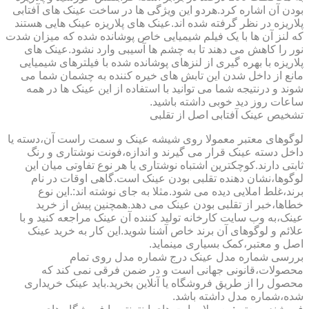
بودن آن اشاره کرد.هردو این ویژگی ها در ساخت عینک های آفتابی
پلاریزه در نظر گرفته شده اند.عینک های پلاریزه عینک هایی هستند
که لنز آن ها با یک فیلم شیمیایی خاص پوشانده شده که میزان شدت
نور را کاهش می دهند تا به چشم ها آسیبی وارد نشود.عینک های
پلاریزه با بهره گیری از لنزهای پوشانده شده با فیلترهای شیمیایی
مانع از داخل شدن این تابش های خیره کننده به چشمان شما می
شوند و درنتیجه شما می توانید با استفاده از این عینک ها در همه
ساعات روز دید خوبی داشته باشید.
تشخیص عینک آفتابی اصل از تقلبی
لوگوهای معتبر معمولا روی شیشه عینک و سمت راست آن،دسته یا
داخل دسته عینک قرار می گیرند و اندازه،فونت نوشتاری و رنگ
ثابتی دارند.کوچکترین اشتباه نوشتاری یا هر نوع تفاوتی میان این
لوگوها،نشان دهنده تقلبی بودن عینک است.گاهی اوقات در نام
برند،غلط املایی دیده می شود.مثلا به جای نوشته اند:.این نوع
خطاها،خبر از تقلبی بودن عینک می دهد.همچنین پیش از خرید
عینک،به وب سایت کارخانه تولید کننده آن عینک مراجعه کنید و با
علائم و لوگوهای آن برند خاص آشنا شوید.این کار به خرید عینک
اصل و معتبر،کمک بسیاری مینماید.
بررسی شماره مدل عینک درج شماره مدل روی تمام
محصولات،قانونی جهانی است و در ضمن فرقی نمی کند که
محصول را از طریق فروشگاه یا آنلاین بخرید.باید عینک خریداری
شده،شماره مدل داشته باشد.