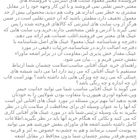
فروشنده معتبر:معمولا سایت های اینترنتی یا فروشگاه های
معتبر،جنس تقلبی نمی فروشند و با این کار وجهه خود را در مقابل
مشتری به خطر نمی اندازند.هر وقت هم دیدید،محصولی بیش از حد
معمول تخفیف دارد،مطمئن باشید که آن جنس،تقلبی است.در ضمن
هرگز از وب سایت های اینترنتی که کالاهای فروخته شده را پس
نمی گیرند یا آدرس و تلفن مشخصی ندارند،خرید.وب سایت هایی که
عینک های معتبر می فروشند،اغلب ضمانت هم ارائه می دهند.
دفترچه و شناسنامه عینک:معمولا عینک های اصل،شناسنامه یا
دفترچه اصالت دارند.در شناسنامه،جزئیات دقیقی در مورد
عینک،مقدار خش پذیری لنز،مقاومت آن در برابر اشعه ماوراء
بنفش،جنس فریم و … بیان می شود.
راهنمای خرید عینک آفتابی مناسب:سلامت چشمان شما ارتباط
مستقیم با عینک آفتابی که می زنید دارد اما می دانید شیشه های
عینکی که می زنید چه ویژگی هایی باید داشته باشد؟ بهتر است قاب
آن چه اندازه و چه رنگی باشد؟
می گویند با عینک آفتابی مناسب شما می توانید جذابیت جیمز
وین،شکوه اودری هیپورن،یا متفاوت بودن شولاپین را به خودتان
هدیه بدهید اما مهم ترین مسئله در مورد عینک های آفتابی این است
که آنها را به عنوان وسیله ای برای محافظت از سلامت تان در نظر
بگیرید نه یک وسیله تزئینی.شما باید در مورد عینک های آفتابی کاری
که می کنند و نکاتی که هنگام خرید آنها باید در نظر بگیرید،اطلاعات
کامل داشته باشید.اشعه های ماورای بنفش خورشید هم می توانند
به پوست آسیب برسانند و هم به چشم،به خصوص به لنز و قرنیه
چشم،هرقدر بیشتر چشمان شما بدون محافظ در مقابل اشعه