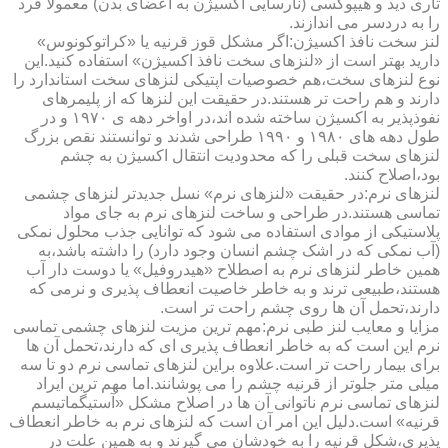
تاری دید و هیپوکسی (نارسایی اکسیژن به اعضای بدن) معمولا فرد
را به دردسر می اندازند.
لنز سخت نافذ اکسیژن:اگر مشکل قوز قرنیه یا «کراتوکونوس»
دارید بهتر است از «لنزهای سخت نافذ اکسیژن» استفاده کنید.این
نوع لنزهای سخت،هم خصوصیات اپتیکی لنزهای سخت استاندارد را
دارند و هم راحت تر هستند.در حقیقت این لنزها که از پلیمرهای
نفوذپذیر به اکسیژن ساخته شده اند،در اواخر دهه ی ۱۹۷۰ و در
طول دهه های ۱۹۸۰ و ۱۹۹۰ طراحی شدند و توانستند نقص بزرگ
لنزهای سخت قبلی را که محدودیت انتقال اکسیژن به چشم
بود،اصلاح کنند.
لنزهای نرم:در حقیقت «لنزهای نرم» نسل جدیدتر لنزهای چشمی
تماسی هستند.در طراحی و ساخت لنزهای نرم به جای مواد
پلاستیکی از موادی استفاده می شود که توانایی جذب محلول نمکی
(آب نمکی که در اشک چشم انسان وجود دارد) را داشته باشد،به
همین خاطر لنزهای نرم به اصطلاح «هیدروفیل» یا دوست دار آب
هستند،طبیعی ترند و به خاطر خاصیت انعطاف پذیری و نرمی که
دارند،تحمل آن ها روی چشم راحت تر است.
مزایا و معایب لنز طبی نرم:مهم ترین مزیت لنزهای چشمی تماسی
نرم این است که به خاطر انعطاف پذیری ای که دارند،تحمل آن ها
برای بیمار راحت تر است.علاوه براین لنزهای تماسی نرم دو تا سه
میلی متر جلوتر از قرنیه چشم را می پوشانند.اما مهم ترین ایراد
لنزهای تماسی نرم ناتوانی آن ها در اصلاح مشکل «آستیگماتیسم
قرنیه» است.دلیل این امر آن است که لنزهای نرم به خاطر انعطاف
پذیری،شکل قرنیه را به خودشان می گیرند و به همین علت در