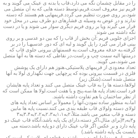
را در مقابل چشمان نگه می دارد،قاب یا بدنه ی عینک می گویند و به
فریم نیز معروف است.فریم،توسط دسته هایی که به آن متصل می
شود،بر روی صورت تنظیم می گردد.فریمهایی هم هستند که دسته
ندارند و در عوض به وسیله ی فشارهای دو طرف بینی در محل خود
قرار می گیرند ویا بر روی فریم دیگری سوار می شوند و یا در دست
نگه داشته می شوند
اجزای جلویی فریم :آن بخش از قاب را که بین دو عدسی و بر روی
بینی قرار می گیرد را پل گویند و لبه ای که دور عدسیهـا را در بر
گرفته،به حدقه معروف است.به قسمتهای بیرونی جلوی قاب که
درمنتها الیه سمت چپ و راست،در نقاطی که دسته ها به آنها متصل
می شوند،می گویند.
تعداد معدودی از فریمهای پلاستیکی،هنوز هم دارای یک پوشش
فلزی در قسمت بیرونی بوده که پرچهایی جهت نگهداری لولا به آنها
متصل شده است.(شکل زیر)
لولاها،دسته ها را به قاب عینک متصل می کنند و تعداد پایه هایشان
فرد است.تعداد پایه ها،سه،پنج و یا هفت است.لولا ها ممکن است که
از نظر ساختمان با هم تفاوت داشته باشند.
اما،به منظور ساده نمودن،آنها را معمولاً بر اساس تعداد پایه های
لولای دسته ولولای قاب طبقه بندی می کنند.نسبت پایه ها مابین
دسته و قاب متغیر می باشد.مثلاً،۲به۱،۱به۲،۳به۲،۲به۳،۴به۳
و۳به۴٫(برای مثال،اگر دسته،دارای یک پایه باشد،آنگاه قاب عینک دو
پایه دارد و بر عکس اگر قاب عینک دارای دو پایه باشد،دسته می
بایست یک پایه داشته باشد.)
بعضی از فریمها دارای پد می باشند.پد،قطعه ای پلاستیکی است که