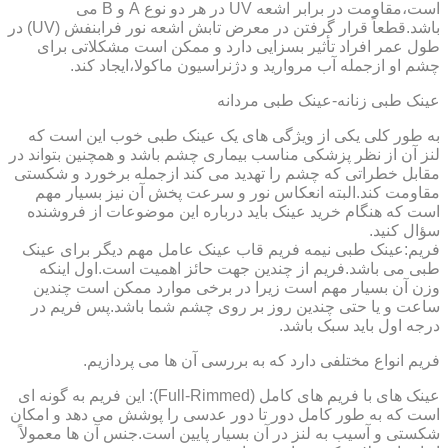
است،مقاومت در برابر اشعه UV در هر دو نوع A و B می
باشد.قطعاً قرار گرفتن در معرض تابش اشعه نور فرابنفش (UV) در
طول عمر افراد تأثیر بسزایی دارد و ممکن است مشکلاتی برای
چشم او ازجمله آب مروارید و دژنراسیون ماکولا،ایجاد کند.
عینک طبی زنانه-عینک طبی مردانه
به طور کلی یکی از ویژگی های یک عینک طبی خوب این است که
لنز آن از نظر پزشکی مناسب بیماری چشم باشد و همچنین بتواند در
مقابل خطراتی که چشم را تهدید می کند ازجمله برخورد و شکستی
مقاومت کند.البته انعکاس نور و سرعت پخش آن نیز بسیار مهم
است که هنگام خرید عینک باید درباره این موضوعات از فروشنده
سؤال کنید.
فریم:عینک طبی نیمه فریم قاب عینک عامل مهم دیگر برای عینک
طبی می باشد.فریم از چندین جهت حائز اهمیت است.اول اینکه
وزن آن بسیار مهم است زیرا در برخی موارد ممکن است چندین
ساعت و یا حتی چندین روز بر روی چشم شما باشد.پس فریم در
درجه اول باید سبک باشد.
فریم انواع مختلفی دارد که به بررسی آن ها می پردازیم.
عینک های با فریم های کامل (Full-Rimmed): این فریم به گونه ای
است که به طور کامل دور تا دور عدسی را پوشش می دهد و امکان
شکستی و آسیب به لنز در آن بسیار پایین است.جنس آن ها معمولاً