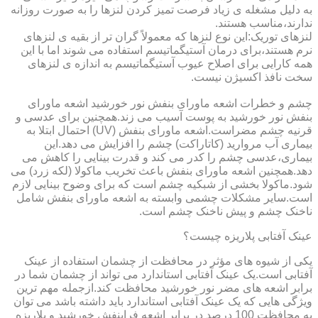
به دلیل مشغله ی زیاد فرصت تمیز کردن لنزها را به صورت روزانه
ندارند،مناسب هستند.
لنزهای توریک:این نوع لنزها که معمولاً گران تر از بقیه ی لنزهای
نرم هستند،برای درمان آستیگماتیسم استفاده می شوند اما با این
همه کارایی برای اصلاح عیوب آستیگماتیسم به اندازه ی لنزهای
سخت نافذ اکسیژن نیست.
چشم و خطرات اشعه ماورای بنفش نور خورشید اشعه ماورای
بنفش نور خورشید به پوست آسیب می زند.همچنین برای عدسی و
قرنیه چشم مضراست.اشعه ماورای بنفش (UV) احتمال ابتلا به
بیماری آب مروارید (کاتاراکت) چشم را افزایش می دهد.این
بیماری،عدسی چشم را کدر می کند و قدرت بینایی را کاهش می
دهد.همچنین اشعه ماورای بنفش باعث تخریب ماکولا (لکه زرد) می
شود.ماکولا بخشی از شبکیه چشم است که برای وضوح بینایی لازم
است.سایر مشکلات چشمی وابسته به اشعه ماورای بنفش شامل
ناخنک چشم و پیش ناخنک چشم است.
عینک آفتابی پلاریزه چیست؟
یکی از شیوه های مؤثر در محافظت از چشمان استفاده از عینک
آفتابی است.یک عینک آفتابی استاندارد می تواند از چشمان شما در
برابر اشعه های مضر نور خورشید محافظت کند.ازجمله مهم ترین
ویژگی هایی که یک عینک آفتابی استاندارد باید داشته باشد می توان
به محافظت 100 درصد در برابر اشعه فرابنفش خورشید و پلاریزه