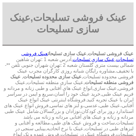
عینک فروشی تسلیحات,عینک
سازی تسلیحات
عینک فروشی تسلیحات
,
عینک سازی تسلیحات
عینک فروشی
تسلیحات
,
عینک سازی تسلیحات
,آدرس شعبه 1 :تهران شاهین
شمالی بیست متری گلستان شعبه 2 :تهران شهران جنوبی تلفن **-
با تخفیف.مشاوره رایگان شبانه روزی کارگران مجرب عینک
فروشی محدوده تسلیحات,
عینک سازی محدوده تسلیحات
,
عینک
فروشی منطقه تسلیحات
,عینک سازی منطقه تسلیحات,عینک
فروشی,عینک سازی,انواع عینک های آفتابی و طبی زنانه و مردانه و
فریم عینک طبی,خرید عینک خود را آسان،سریع و ایمن در سراسر
ایران با عینک تجربه کنید.فروشگاه اینترنتی عینک انواع عینک
آفتابی،عینک طبی،عدسی،و لنز های تماسی,فروش انواع عینک های
استاندارد روز برای کودکان،نوزادان و بزرگسالان.شامل عینک طبی
مردانه و زنانه و عینک های آفتابی مردانه و زنانه می باشد
تسلیحات,ساخت و فروش عینک های طبی،مطالعه و آفتابی و
لنزهای طبی در تسلیحات,عینک با نرخ اتحادیه,بینایی سنجی در
تسلیحات,فروشگاه عینک در تسلیحات,فروش عمده و تک انواع