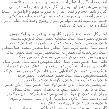
آفتاب قرار بگیرد احتمال اینکه به بیماری آب مروارید مبتلا شوید
بیشتر می شود (در این بیماری انگار لنزهای چشم را مه فرا می
گیرد و شما اجسام و انسان ها را به صورت مبهم و ناواضح می بینید)
در ضمن اشعه های خورشید باعث بیماری تخریب بافت ماکولای
چشم می شوند که می تواند بر میزان وضوح و شفافیت بینایی تاثیر
بگذارد و حتی باعث کوری شود.
انجام کلیه خدمات عینک,جوشکاری،تعمیر فنر،تعمیر لولا،جوش
تیتانیوم،تعمیر دسته عینک شکسته,تعمیر عینک کائوچویی,دسته
عینک ورزشی,شکستن دسته عینک,چسباندن دسته عینک,تنظیم
دسته عینک,تنظیم فریم عینک,تنظیم عینک,تعمیر شیشه عینک,تنظیم
عینک ریبن,نمایندگی تعمیرات عینک,تعمیر فریم عینک,تعمیر عینک
ری بن,تعمیر تخصصی عینک,تعمیر دسته عینک,تعمیر عینک
طبی,عینک,تعمیر دسته عینک افتابی,تعویض دسته عینک,تعمیر عینک
کائوچویی,تعمیرات عینک در تهران,تعمیرات عینک,آموزش تعمیرات
عینک,تعمیر شیشه عینک آفتابی,تعمیر قاب عینک,تعمیر دسته عینک
شکسته,تعویض دسته عینک,تعمیر عینک آفتابی,تعمیر فریم
عینک,لولا عینک,جوش عینک,چگونه عینک خود را تعمیر
کنیم,تعمیرات عینک آنلاین,تعمیر لولا عینک,تعمیر عینک آنلاین,تعمیر
عینک مرکز تهران,تعمیر عینک غرب تهران,تعمیر عینک شمال
تهران,پاره شدن نخ عینک,در آمدن شیشه عینک,کج شدن عینک,در
آمدن دسته عینک,آبکاری عینک,رنگ کردن عینک,شست و شوی
عینک,شکستن عینک فلزی,تعمیر عینک بچه
گانه,دسته,دسته,دسته,دسته می باشد.با کمترین تغییرات بر روی