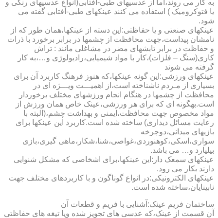
به کار می روند،اما از عدسیهای طبی-آفتابی(انواع عدسیهای رنگی و
یا فتوکرومیک ) استفاده می کنند عینکهای طبی-آفتابی گفته می
شود.
عینکهای صنعتی و یا حفاظتی:این دسته از عینکها،همان طور که از
نامشان پیداست،جهت محافظت از چشمها در برابر برخورد با ذرات
و حفاظت در برابر تابشهای مضر در مشاغلی مانند : تراش
کاری(سنگ – فلزات)،کار با مواد شیمیایی،رادیولوژی و…،به کار
گرفته می شوند
عینکهای ورزشی:این گونه عینکها،که هنوز فرهنگ کاربرد آن برای
بسیاری از مـردم ناشناخته است،از اهمیـــت ویـــژه ای در
محافظت از چشمها در هنگام انجام ورزشهای مختلف برخوردار
است.به­گونه ای که برای هر ورزشی،عینک خاص همان ورزش از
مواد مخصوص جهت محافظت،ایمنی و بهداشت چشم،(البته با
رعایت مسائل دیداری) ساخته شده است.کاربرد این عینکها برای
بازیهای میدانی،دوچرخه
سواری،اسکی،کوهنوردی،غواصی،شنا،شکار،ماهی گیری،بازی
بیلیارد و… می باشد.
عینکهای سمعک دار:این عینکها،برای اشخاصی که مشکل شنوایی
دارند بکار می رود.
عینکهای الکترونیکی:در انواع گوناگون و با کاربردهای مختلف جهت
نابینایان،ساخته شده است.
ساختمان فریم عینک:آشنایی با فریم و قطعات آن
آن قسمت از عینک،که عدسی های تجویز شده ویا تیغه های حفاظتی