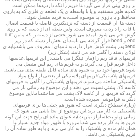
بر روی بینی قرار می گیرد،تا فریم را نگه دارد.پدها ممکن است
که،به طور مستقیم و یا با واسطه ی یک قطعه ی فلزی که به بازوی
محافظ و یا بازوی پد موسوم است،به فریم متصل شوند.
دسته ها :آن قسمت از دسته که نزدیکترین فاصله با قسمت اتصال
با قاب را دارد،به معروف است.اولین نقطه ای از دسته که بر روی
گوش خم می شود نامیده می شود.بخشی از دسته را که مابین butt
end و bend قرار گرفته می نامند.آن بخش از دسته که در زیر
bendودر پشت گوش قرار دارد،به نامهای l معروف می باشد.پایه ی
لولای دسته را گاهی هم می نامند.(شکل زیر)
فریمهای فاقد ریم را (مان تینگز) می نامند.در این فریمها،عدسیها
داخل فریم قرار می گیرند،و به فریم های ریم لس متصل می
شوند.فریمها خود نیز به شیوه های ساده قابل طبقه بندی می باشند.
فریمهای پلاستیکی:فریمهای پلاستیکی،از بعضی از انواع مواد
پلاستیکی ساخته می شوند.فریمهای پلاستیکی را گاهی به فریمهای
کاسه لاک پشتی نسبت می دهند و این موضوع،به زمانی باز می
گردد که فریمها را از کاسه لاک پشت می ساختند.اما،این موضوع
دیگر به فراموشی سپرده شده است.
(زیل)،اصطلاح دیگری است که هنوز هم خیلی ها برای فریمهای
پلاستیکی به کار می برند.این موضوع از آنجا ناشی می شود که
زمانی زیلونیت(سلولز نیتریت)به عنوان ماده ای رایج جهت این گونه
فریم ها به کار برده می شد.امروزه با ظهور مواد جدید بسیار،یا
همان نام ماده ی پلاستیک را به کار می برند و یا به طور ساده آن را
فریم پلاستیکی می نامند.