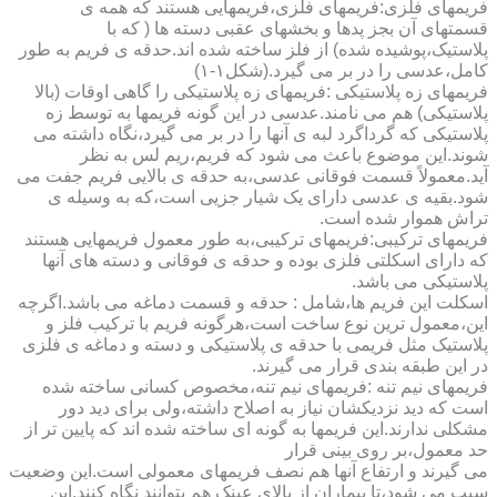
فریمهای فلزی:فریمهای فلزی،فریمهایی هستند که همه ی
قسمتهای آن بجز پدها و بخشهای عقبی دسته ها ( که با
پلاستیک،پوشیده شده) از فلز ساخته شده اند.حدقه ی فریم به طور
کامل،عدسی را در بر می گیرد.(شکل۱-۱)
فریمهای زه پلاستیکی :فریمهای زه پلاستیکی را گاهی اوقات (بالا
پلاستیکی) هم می نامند.عدسی در این گونه فریمها به توسط زه
پلاستیکی که گرداگرد لبه ی آنها را در بر می گیرد،نگاه داشته می
شوند.این موضوع باعث می شود که فریم،ریم لس به نظر
آید.معمولاً قسمت فوقانی عدسی،به حدقه ی بالایی فریم جفت می
شود.بقیه ی عدسی دارای یک شیار جزیی است،که به وسیله ی
تراش هموار شده است.
فریمهای ترکیبی:فریمهای ترکیبی،به طور معمول فریمهایی هستند
که دارای اسکلتی فلزی بوده و حدقه ی فوقانی و دسته های آنها
پلاستیکی می باشد.
اسکلت این فریم ها،شامل : حدقه و قسمت دماغه می باشد.اگرچه
این،معمول ترین نوع ساخت است،هرگونه فریم با ترکیب فلز و
پلاستیک مثل فریمی با حدقه ی پلاستیکی و دسته و دماغه ی فلزی
در این طبقه بندی قرار می گیرند.
فریمهای نیم تنه :فریمهای نیم تنه،مخصوص کسانی ساخته شده
است که دید نزدیکشان نیاز به اصلاح داشته،ولی برای دید دور
مشکلی ندارند.این فریمها به گونه ای ساخته شده اند که پایین تر از
حد معمول،بر روی بینی قرار
می گیرند و ارتفاع آنها هم نصف فریمهای معمولی است.این وضعیت
سبب می شود،تا بیماران از بالای عینک هم بتوانند نگاه کنند.این