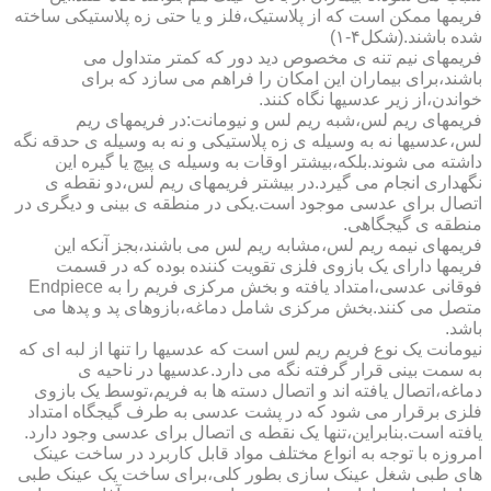
فریمها ممکن است که از پلاستیک،فلز و یا حتی زه پلاستیکی ساخته
شده باشند.(شکل۴-۱)
فریمهای نیم تنه ی مخصوص دید دور که کمتر متداول می
باشند،برای بیماران این امکان را فراهم می سازد که برای
خواندن،از زیر عدسیها نگاه کنند.
فریمهای ریم لس،شبه ریم لس و نیومانت:در فریمهای ریم
لس،عدسیها نه به وسیله ی زه پلاستیکی و نه به وسیله ی حدقه نگه
داشته می شوند.بلکه،بیشتر اوقات به وسیله ی پیچ یا گیره این
نگهداری انجام می گیرد.در بیشتر فریمهای ریم لس،دو نقطه ی
اتصال برای عدسی موجود است.یکی در منطقه ی بینی و دیگری در
منطقه ی گیجگاهی.
فریمهای نیمه ریم لس،مشابه ریم لس می باشند،بجز آنکه این
فریمها دارای یک بازوی فلزی تقویت کننده بوده که در قسمت
فوقانی عدسی،امتداد یافته و بخش مرکزی فریم را به Endpiece
متصل می کنند.بخش مرکزی شامل دماغه،بازوهای پد و پدها می
باشد.
نیومانت یک نوع فریم ریم لس است که عدسیها را تنها از لبه ای که
به سمت بینی قرار گرفته نگه می دارد.عدسیها در ناحیه ی
دماغه،اتصال یافته اند و اتصال دسته ها به فریم،توسط یک بازوی
فلزی برقرار می شود که در پشت عدسی به طرف گیجگاه امتداد
یافته است.بنابراین،تنها یک نقطه ی اتصال برای عدسی وجود دارد.
امروزه با توجه به انواع مختلف مواد قابل کاربرد در ساخت عینک
های طبی شغل عینک سازی بطور کلی،برای ساخت یک عینک طبی