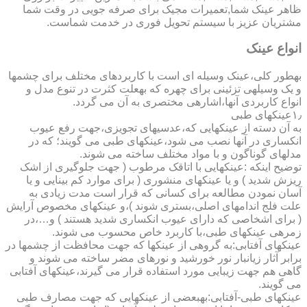
ظاهر عینک شما,تعمیرات مجیک برای صرفه جویی در وقت شما
مشتریان عزیز با سیستم تحویل فوری در خدمت شماست.
انواع عینک
به­طور کلی،عینک وسیله ای است با کاربردهای مختلف برای چشمها
و یک وسیله­ی تزئینی برای چهره که به­علت کثرت در تنوع مدل و
انواع کاربردی آنها،اشاره­ی مختصری به آن می گردد.
۱٫عینکهای طبی
به آن دسته از عینکهایی که،عدسیهای تجویزی،جهت رفع عیوب
انکساری در آنها نصب می شود،عینکهای طبی می گویند؛ که در
مدلهای گوناگون و با مواد مختلف ساخته می شوند.
توضیح اینکه :عینکهایی با اتاقک مرطوب ( جهت جلوگیری از اشک
ریزش شدید ) و یا عینکهای منشوری ( برای موارد کم بینایی و یا
آسان نمودن مطالعه برای کسانی که قرار است مدت زیادی به
علت فلج اندامهای اصلی،بستری شوند )،و عینکهای مخصوص آرایش
( برای اشخاصی که دارای عیوب انکساری شدید هستند ) و…،در
زمره­ی عینکهای طبی،با کاربرد خاص محسوب می شوند.
عینکهای آفتابی:به گروهی از عینکها که جهت محافظت از چشمها در
برابر آثار زیانبار نور خورشید و نورهای مضر ساخته می شوند و
گاهی هم جهت زیبایی مورد استفاده قرار می گیرند،عینکهای آفتابی
می گویند.
عینکهای طبی-آفتابی:به­بعضی از عینکهایی که جهت مصارف طبی