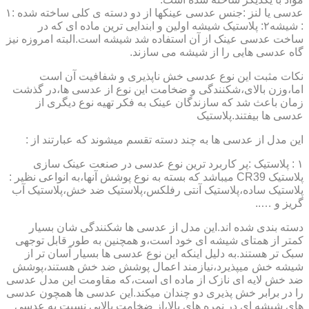
عدسی یا لنز :جنس عدسی عینکها از دو دسته ی کلی ساخته شده :۱
: شیشه۲: پلاستیک شیشه اولین و ابندایی ترین ماده ای که در
ساخت عدسی عینک از آن استفاده شد شیشه است.البته امروزه نیز
گاه عدسی هایی را از شیشه می سازند.
نکات مثبت این نوع عدسی خش ناپذیری و شفافیت آن است
اما،وزن بالای،شکنندگی و ضخامت این نوع از عدسی ها،در گذشت
زمان باعث شد که سازندگان عینک به فکر تهیه نوع دیگری از
عدسی ها بیفتند.پلاستیک
این مدل از عدسی ها به چند دسته تقسم میشوند که عبارتند از :
۱ : پلاستیک :پر کاربرد ترین نوع عدسی در صنعت عینک سازی
پلاستیک CR39 میباشد که بسته به نوع پوشش آنها،به انواعی نظیر :
پلاستیک ساده،پلاستیک آنتی رفلکس،پلاستیک ضد خش،پلاستیک آب
گریز و …..
دسته بندی شده اند.این مدل از عدسی ها شکنندگی شان بسیار
کمتر از همتای شیشه ای خود است،و همچنین به طور قابل توجهی
سبک تر هستند.به دلیل اینکه این نوع عدسی ها بسیار آسان تر از
شیشه خش میپذیرد،نیازمند اعمال پوشش ضد خش هستند،پوشش
ضد خش لایه ای نازک از ماده ای است،که مقاومت این مدل عدسی
را در برابر خش پذیری دو چندان میکند.این عدسی ها همچون عدسی
های شیشه ای در نمره های بالا،از ضخامت بالایی نسبت به عدسی