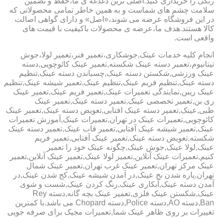
رنگی را خریداری کنید.اصلی ترین دغدغه ی ما،حفظ و تضمین
سلامت چشم های شماست و به همین خاطر تمامی محصولاتی که
در این فروشگاه عرضه می شوند،«اصل» و دارای گواهی اصالت
کالا هستند.هدف ما،عرضه ی محصولات باکیفیت با قیمت های
واقعی است.
انجام کلیه خدمات عینک,جوشکاری،تعمیر فنر،تعمیر لولا،جوش
تیتانیوم،تعمیر دسته عینک شکسته,تعمیر عینک کائوچویی,دسته
عینک ورزشی,شکستن دسته عینک,چسباندن دسته عینک,تنظیم
دسته عینک,تنظیم فریم عینک,تنظیم عینک,تعمیر شیشه عینک,تنظیم
عینک ریبن,نمایندگی تعمیرات عینک,تعمیر فریم عینک,تعمیر عینک
ری بن,تعمیر تخصصی عینک,تعمیر دسته عینک,تعمیر عینک
طبی,عینک,تعمیر دسته عینک افتابی,تعویض دسته عینک,تعمیر عینک
کائوچویی,تعمیرات عینک در تهران,تعمیرات عینک,آموزش تعمیرات
عینک,تعمیر شیشه عینک آفتابی,تعمیر قاب عینک,تعمیر دسته عینک
شکسته,تعویض دسته عینک,تعمیر عینک آفتابی,تعمیر فریم
عینک,لولا عینک,جوش عینک,چگونه عینک خود را تعمیر
کنیم,تعمیرات عینک آنلاین,تعمیر لولا عینک,تعمیر عینک آنلاین,تعمیر
عینک مرکز تهران,تعمیر عینک غرب تهران,تعمیر عینک شمال
تهران,پاره شدن نخ عینک,در آمدن شیشه عینک,کج شدن عینک,در
آمدن دسته عینک,آبکاری عینک,رنگ کردن عینک,شست و شوی
عینک,شکستن عینک فلزی,تعمیر عینک بچه گانه,دسته Rey
Ban,دسته AO,دسته Police,دسته Chopard می باشد.با کمترین
تغییرات بر روی ظاهر عینک شما,تعمیرات مجیک برای صرفه جویی