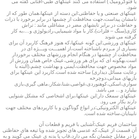
یا فتوکرومیک ) استفاده می کنند عینکهای طبی-آفتابی گفته می
شود.
عینکهای صنعتی و یا حفاظتی:این دسته از عینکها،همان طور که از
نامشان پیداست،جهت محافظت از چشمها در برابر برخورد با ذرات
و حفاظت در برابر تابشهای مضر در مشاغلی مانند : تراش
کاری(سنگ – فلزات)،کار با مواد شیمیایی،رادیولوژی و…،به کار
گرفته می شوند
عینکهای ورزشی:این گونه عینکها،که هنوز فرهنگ کاربرد آن برای
بسیاری از مـردم ناشناخته است،از اهمیـــت ویـــژه ای در
محافظت از چشمها در هنگام انجام ورزشهای مختلف برخوردار
است.به­گونه ای که برای هر ورزشی،عینک خاص همان ورزش از
مواد مخصوص جهت محافظت،ایمنی و بهداشت چشم،(البته با
رعایت مسائل دیداری) ساخته شده است.کاربرد این عینکها برای
بازیهای میدانی،دوچرخه
سواری،اسکی،کوهنوردی،غواصی،شنا،شکار،ماهی گیری،بازی
بیلیارد و… می باشد.
عینکهای سمعک دار:این عینکها،برای اشخاصی که مشکل شنوایی
دارند بکار می رود.
عینکهای الکترونیکی:در انواع گوناگون و با کاربردهای مختلف جهت
نابینایان،ساخته شده است.
ساختمان فریم عینک:آشنایی با فریم و قطعات آن
آن قسمت از عینک،که عدسی های تجویز شده ویا تیغه های حفاظتی
را در مقابل چشمان نگه می دارد،قاب یا بدنه ی عینک می گویند و به