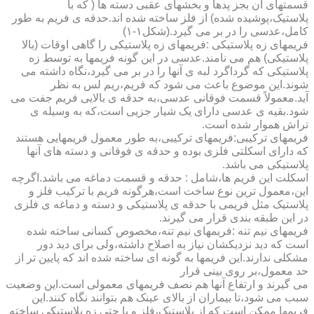
قسمتهای آن بجز پدها و بخشهای عقبی دسته ها ( که با
پلاستیک،پوشیده شده) از فلز ساخته شده اند.حدقه ی فریم به طور
کامل،عدسی را در بر می گیرد.(شکل۱-۱)
فریمهای زه پلاستیکی :فریمهای زه پلاستیکی را گاهی اوقات (بالا
پلاستیکی) هم می نامند.عدسی در این گونه فریمها به توسط زه
پلاستیکی که گرداگرد لبه ی آنها را در بر می گیرد،نگاه داشته می
شوند.این موضوع باعث می شود که فریم،ریم لس به نظر
آید.معمولاً قسمت فوقانی عدسی،به حدقه ی بالایی فریم جفت می
شود.بقیه ی عدسی دارای یک شیار جزیی است،که به وسیله ی
تراش هموار شده است.
فریمهای ترکیبی:فریمهای ترکیبی،به طور معمول فریمهایی هستند
که دارای اسکلتی فلزی بوده و حدقه ی فوقانی و دسته های آنها
پلاستیکی می باشد.
اسکلت این فریم ها،شامل : حدقه و قسمت دماغه می باشد.اگرچه
این،معمول ترین نوع ساخت است،هرگونه فریم با ترکیب فلز و
پلاستیک مثل فریمی با حدقه ی پلاستیکی و دسته و دماغه ی فلزی
در این طبقه بندی قرار می گیرند.
فریمهای نیم تنه :فریمهای نیم تنه،مخصوص کسانی ساخته شده
است که دید نزدیکشان نیاز به اصلاح داشته،ولی برای دید دور
مشکلی ندارند.این فریمها به گونه ای ساخته شده اند که پایین تر از
حد معمول،بر روی بینی قرار
می گیرند و ارتفاع آنها هم نصف فریمهای معمولی است.این وضعیت
سبب می شود،تا بیماران از بالای عینک هم بتوانند نگاه کنند.این
فریمها ممکن است که از پلاستیک،فلز و یا حتی زه پلاستیکی ساخته