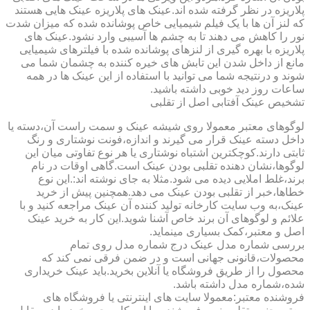
پلاریزه در نظر گرفته شده اند.عینک های پلاریزه عینک هایی هستند
که لنز آن ها با یک فیلم شیمیایی خاص پوشانده شده که میزان شدت
نور را کاهش می دهند تا به چشم ها آسیبی وارد نشود.عینک های
پلاریزه با بهره گیری از لنزهای پوشانده شده با فیلترهای شیمیایی
مانع از داخل شدن این تابش های خیره کننده به چشمان شما می
شوند و درنتیجه شما می توانید با استفاده از این عینک ها در همه
ساعات روز دید خوبی داشته باشید.
تشخیص عینک آفتابی اصل از تقلبی
لوگوهای معتبر معمولا روی شیشه عینک و سمت راست آن،دسته یا
داخل دسته عینک قرار می گیرند و اندازه،فونت نوشتاری و رنگ
ثابتی دارند.کوچکترین اشتباه نوشتاری یا هر نوع تفاوتی میان این
لوگوها،نشان دهنده تقلبی بودن عینک است.گاهی اوقات در نام
برند،غلط املایی دیده می شود.مثلا به جای نوشته اند:.این نوع
خطاها،خبر از تقلبی بودن عینک می دهد.همچنین پیش از خرید
عینک،به وب سایت کارخانه تولید کننده آن عینک مراجعه کنید و با
علائم و لوگوهای آن برند خاص آشنا شوید.این کار به خرید عینک
اصل و معتبر،کمک بسیاری مینماید.
بررسی شماره مدل عینک درج شماره مدل روی تمام
محصولات،قانونی جهانی است و در ضمن فرقی نمی کند که
محصول را از طریق فروشگاه یا آنلاین بخرید.باید عینک خریداری
شده،شماره مدل داشته باشد.
فروشنده معتبر:معمولا سایت های اینترنتی یا فروشگاه های