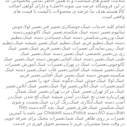
سلامت چشم های شماست و به همین خاطر تمامی محصولاتی که
در این فروشگاه عرضه می شوند،«اصل» و دارای گواهی اصالت
کالا هستند.هدف ما،عرضه ی محصولات باکیفیت با قیمت های
واقعی است.
انجام کلیه خدمات عینک,جوشکاری،تعمیر فنر،تعمیر لولا،جوش
تیتانیوم،تعمیر دسته عینک شکسته,تعمیر عینک کائوچویی,دسته
عینک ورزشی,شکستن دسته عینک,چسباندن دسته عینک,تنظیم
دسته عینک,تنظیم فریم عینک,تنظیم عینک,تعمیر شیشه عینک,تنظیم
عینک ریبن,نمایندگی تعمیرات عینک,تعمیر فریم عینک,تعمیر عینک
ری بن,تعمیر تخصصی عینک,تعمیر دسته عینک,تعمیر عینک
طبی,عینک,تعمیر دسته عینک افتابی,تعویض دسته عینک,تعمیر عینک
کائوچویی,تعمیرات عینک در تهران,تعمیرات عینک,آموزش تعمیرات
عینک,تعمیر شیشه عینک آفتابی,تعمیر قاب عینک,تعمیر دسته عینک
شکسته,تعویض دسته عینک,تعمیر عینک آفتابی,تعمیر فریم
عینک,لولا عینک,جوش عینک,چگونه عینک خود را تعمیر
کنیم,تعمیرات عینک آنلاین,تعمیر لولا عینک,تعمیر عینک آنلاین,تعمیر
عینک مرکز تهران,تعمیر عینک غرب تهران,تعمیر عینک شمال
تهران,پاره شدن نخ عینک,در آمدن شیشه عینک,کج شدن عینک,در
آمدن دسته عینک,آبکاری عینک,رنگ کردن عینک,شست و شوی
عینک,شکستن عینک فلزی,تعمیر عینک بچه گانه,دسته Rey
Ban,دسته AO,دسته Police,دسته Chopard می باشد.با کمترین
تغییرات بر روی ظاهر عینک شما,تعمیرات مجیک برای صرفه جویی
در وقت شما مشتریان عزیز با سیستم تحویل فوری در خدمت