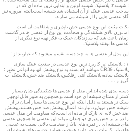
: شیشه۲: پلاستیک شیشه اولین و ابندایی ترین ماده ای که در
ساخت عدسی عینک از آن استفاده شد شیشه است.البته امروزه نیز
گاه عدسی هایی را از شیشه می سازند.
نکات مثبت این نوع عدسی خش ناپذیری و شفافیت آن است
اما،وزن بالای،شکنندگی و ضخامت این نوع از عدسی ها،در گذشت
زمان باعث شد که سازندگان عینک به فکر تهیه نوع دیگری از
عدسی ها بیفتند.پلاستیک
این مدل از عدسی ها به چند دسته تقسم میشوند که عبارتند از :
۱ : پلاستیک :پر کاربرد ترین نوع عدسی در صنعت عینک سازی
پلاستیک CR39 میباشد که بسته به نوع پوشش آنها،به انواعی نظیر :
پلاستیک ساده،پلاستیک آنتی رفلکس،پلاستیک ضد خش،پلاستیک آب
گریز و …..
دسته بندی شده اند.این مدل از عدسی ها شکنندگی شان بسیار
کمتر از همتای شیشه ای خود است،و همچنین به طور قابل توجهی
سبک تر هستند.به دلیل اینکه این نوع عدسی ها بسیار آسان تر از
شیشه خش میپذیرد،نیازمند اعمال پوشش ضد خش هستند،پوشش
ضد خش لایه ای نازک از ماده ای است،که مقاومت این مدل عدسی
را در برابر خش پذیری دو چندان میکند.این عدسی ها همچون عدسی
های شیشه ای در نمره های بالا،از ضخامت بالایی نسبت به عدسی
های پلی کربنات برخوردارند.همچنین همانند عدسی های شیشه ای