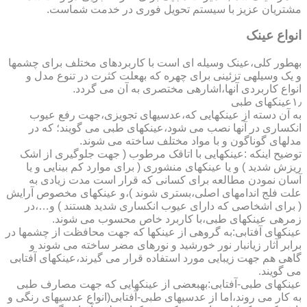
مشتریان عزیز با سیستم تحویل فوری در خدمت شماست.
انواع عینک
به­طور کلی،عینک وسیله ای است با کاربردهای مختلف برای چشمها
و یک وسیله­ی تزئینی برای چهره که به­علت کثرت در تنوع مدل و
انواع کاربردی آنها،اشاره­ی مختصری به آن می گردد.
۱٫عینکهای طبی
به آن دسته از عینکهایی که،عدسیهای تجویزی،جهت رفع عیوب
انکساری در آنها نصب می شود،عینکهای طبی می گویند؛ که در
مدلهای گوناگون و با مواد مختلف ساخته می شوند.
توضیح اینکه :عینکهایی با اتاقک مرطوب ( جهت جلوگیری از اشک
ریزش شدید ) و یا عینکهای منشوری ( برای موارد کم بینایی و یا
آسان نمودن مطالعه برای کسانی که قرار است مدت زیادی به
علت فلج اندامهای اصلی،بستری شوند )،و عینکهای مخصوص آرایش
( برای اشخاصی که دارای عیوب انکساری شدید هستند ) و…،در
زمره­ی عینکهای طبی،با کاربرد خاص محسوب می شوند.
عینکهای آفتابی:به گروهی از عینکها که جهت محافظت از چشمها در
برابر آثار زیانبار نور خورشید و نورهای مضر ساخته می شوند و
گاهی هم جهت زیبایی مورد استفاده قرار می گیرند،عینکهای آفتابی
می گویند.
عینکهای طبی-آفتابی:به­بعضی از عینکهایی که جهت مصارف طبی
به کار می روند،اما از عدسیهای طبی-آفتابی(انواع عدسیهای رنگی و