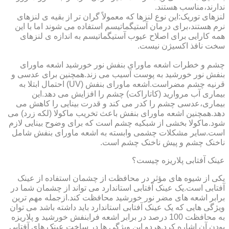
ندارند،مناسب هستند.
لنزهای توریک:این نوع لنزها که معمولاً گران تر از بقیه ی لنزهای
نرم هستند،برای درمان آستیگماتیسم استفاده می شوند اما با این
همه کارایی برای اصلاح عیوب آستیگماتیسم به اندازه ی لنزهای
سخت نافذ اکسیژن نیست.
چشم و خطرات اشعه ماورای بنفش نور خورشید اشعه ماورای
بنفش نور خورشید به پوست آسیب می زند.همچنین برای عدسی و
قرنیه چشم مضراست.اشعه ماورای بنفش (UV) احتمال ابتلا به
بیماری آب مروارید (کاتاراکت) چشم را افزایش می دهد.این
بیماری،عدسی چشم را کدر می کند و قدرت بینایی را کاهش می
دهد.همچنین اشعه ماورای بنفش باعث تخریب ماکولا (لکه زرد) می
شود.ماکولا بخشی از شبکیه چشم است که برای وضوح بینایی لازم
است.سایر مشکلات چشمی وابسته به اشعه ماورای بنفش شامل
ناخنک چشم و پیش ناخنک چشم است.
عینک آفتابی پلاریزه چیست؟
یکی از شیوه های مؤثر در محافظت از چشمان استفاده از عینک
آفتابی است.یک عینک آفتابی استاندارد می تواند از چشمان شما در
برابر اشعه های مضر نور خورشید محافظت کند.ازجمله مهم ترین
ویژگی هایی که یک عینک آفتابی استاندارد باید داشته باشد می توان
به محافظت 100 درصد در برابر اشعه فرابنفش خورشید و پلاریزه
بودن آن اشاره کرد.هردو این ویژگی ها در ساخت عینک های آفتابی