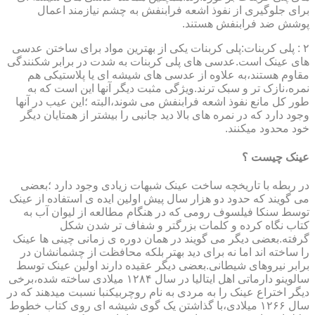
برای جلوگیری از نفوذ اشعه فرابنفش به چشم نیازمند اعمال
پوشش ضد فرابنفش هستند.
۲ : پلی کربنات:پلی کربنات یکی از بهترین مواد برای ساختن عدسی
های عینک است.عدسی های پلی کربنات به شدت در برابر شکنندگی
مقاوم هستند،به علاوه از عدسی های شیشه ای یا پلاستیکی هم
نمره،نازک تر و سبک ترند.ویژگی مثبت دیگر آنها این است که به
طور کل مانع نفوذ اشعه فرابنفش می شوند،البته ؛این عیب در آنها
وجود دارد که در نمره های بالا دید جانبی را بیشتر از همتایان دیگر
خود محدود میکنند.
عینک چیست ؟
در ربطه با تاریخچه ساخت عینک شبهات زیادی وجود دارد ؛بعضی
می گویند که حدود دو هزار سال پیش اولین ایده ی استفاده از عینک
توسط سنکا فیلسوف رومی که در هنگام مطالعه از لیوان آب به
کتاب نگاه کرده و کلمات بزرگتر و شفاف تر شدن شکل
گرفته.بعضی دیگر می گویند در همان دوره ی زمانی چینی ها عینک
را ساخته اند اما نه برای دید بهتر بلکه محافظت از چشمانشان در
برابر نیروهای شیطانی.بعضی دیگر عقیده دارند اولین عینک توسط
سالوینو دارماتی اهل ایتالیا در سال ۱۲۸۴ میلادی ساخته شده،برخی
دیگر اختراع عینک را به مردی به نام روچربیکنبا نسبت میدهند که در
سال ۱۲۶۶ میلادی،با گذاشتن یک گوی شیشه ای روی کتاب خطوط