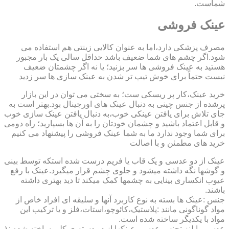
شماست.
عینک فروشی
مصرف پزشکی دارد،اما به عنوان کالایی زینتی هم استفاده می
شود.اگر چشم های شما ضعیف باشد حداقل سالی یک بار مجبور
هستید به عینک فروشی ها سر بزنید؛ یا نه اگر چشمتان ضعیف
نیست حتماً برای خوش تیپ تر شدن به عینک سازی ها سر زدید
خرید عینک،کار پر ریسکی ست؛ به سختی می توان در این بازار
پرشده از جنس چینی به دنبال عینک های اورجینال بود.بهتر است به
جای تلاش برای یافتن عینکی خوب،به دنبال یافتن عینک سازی خوب
و قابل اعتماد باشید و چشمان خودتان را به آن ها بسپارید؛ راه دومی
برای شما وجود ندارد ما به شما عینک فروشی را پیشنهاد می کنیم
خرید های مطمئن و با اصالت
عینک از دو عدسی و یک قاب یا فریم درست شده استکه توسط بینی
و گوشها نگه داشته میشود و جلوی چشم قرار میگیرد.عینک با رفع
عیوب انکساری بینایی به چشمها کمک میکند تا دید بهتری داشته
باشند.
جنس :عینک ها بسته به نوع کاربرد آنها و سلیقه ای افراد خاص از
مواد گوناگونی مانند :پلاستیک،کائوچو،استات،فلز و یا ترکیب این
مواد با یکدیگر ساخته شده است.
عدسی یا لنز :جنس عدسی عینکها از دو دسته ی کلی ساخته شده :۱