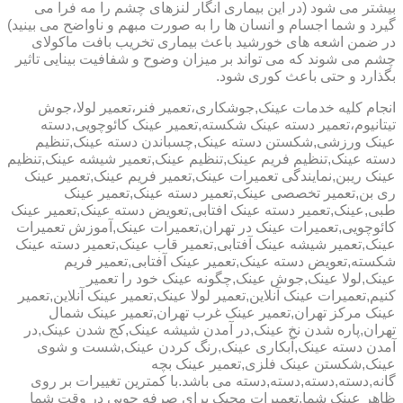
بیشتر می شود (در این بیماری انگار لنزهای چشم را مه فرا می
گیرد و شما اجسام و انسان ها را به صورت مبهم و ناواضح می بینید)
در ضمن اشعه های خورشید باعث بیماری تخریب بافت ماکولای
چشم می شوند که می تواند بر میزان وضوح و شفافیت بینایی تاثیر
بگذارد و حتی باعث کوری شود.
انجام کلیه خدمات عینک,جوشکاری،تعمیر فنر،تعمیر لولا،جوش
تیتانیوم،تعمیر دسته عینک شکسته,تعمیر عینک کائوچویی,دسته
عینک ورزشی,شکستن دسته عینک,چسباندن دسته عینک,تنظیم
دسته عینک,تنظیم فریم عینک,تنظیم عینک,تعمیر شیشه عینک,تنظیم
عینک ریبن,نمایندگی تعمیرات عینک,تعمیر فریم عینک,تعمیر عینک
ری بن,تعمیر تخصصی عینک,تعمیر دسته عینک,تعمیر عینک
طبی,عینک,تعمیر دسته عینک افتابی,تعویض دسته عینک,تعمیر عینک
کائوچویی,تعمیرات عینک در تهران,تعمیرات عینک,آموزش تعمیرات
عینک,تعمیر شیشه عینک آفتابی,تعمیر قاب عینک,تعمیر دسته عینک
شکسته,تعویض دسته عینک,تعمیر عینک آفتابی,تعمیر فریم
عینک,لولا عینک,جوش عینک,چگونه عینک خود را تعمیر
کنیم,تعمیرات عینک آنلاین,تعمیر لولا عینک,تعمیر عینک آنلاین,تعمیر
عینک مرکز تهران,تعمیر عینک غرب تهران,تعمیر عینک شمال
تهران,پاره شدن نخ عینک,در آمدن شیشه عینک,کج شدن عینک,در
آمدن دسته عینک,آبکاری عینک,رنگ کردن عینک,شست و شوی
عینک,شکستن عینک فلزی,تعمیر عینک بچه
گانه,دسته,دسته,دسته,دسته می باشد.با کمترین تغییرات بر روی
ظاهر عینک شما,تعمیرات مجیک برای صرفه جویی در وقت شما