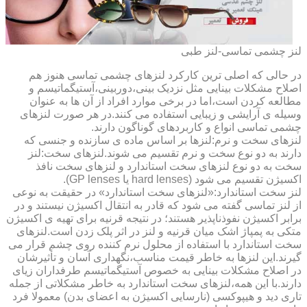
لنز چشمی تماسی-لنز طبی
در حالی که اصلی ترین کارکرد لنزهای چشمی تماسی هنوز هم
اصلاح مشکلات بینایی مثل نزدیک بینی،دوربینی،آستیگماتیسم و
مطالعه کردن است،اما در برخی موارد افراد از آن ها به عنوان
وسیله ی آرایشی و زیبایی استفاده می کنند.در هر صورت لنزهای
چشمی تماسی انواع و کاربردهای گوناگون دارند.
لنزهای سخت و نرم:لنزها بر اساس ماده ی سازنده و جنسی که
دارند به دو نوع سخت و نرم تقسیم می شوند.لنزهای سخت:لنز
سخت به دو نوع لنزهای سخت استاندارد و لنزهای سخت نافذ
اکسیژن تقسیم می شود (hard lenses یا GP lenses).
لنز سخت استاندارد:«لنزهای سخت استاندارد» در حقیقت به نوعی
از لنز تماسی گفته می شود که قادر به انتقال اکسیژن نیستند و در
برابر اکسیژن نفوذناپذیر هستند؛ در نتیجه قرنیه برای تهیه ی اکسیژن
متکی به پمپاژ اشک میان قرنیه و لنز در اثر پلک زدن است.لنزهای
سخت استاندارد با استفاده از محلول نرم کننده روی چشم قرار می
گیرند.این لنزها به خاطر قیمت مناسب،نگهداری آسان و تأثیرشان
در اصلاح مشکلات بینایی به خصوص آستیگماتیسم طرفداران زیای
دارند.با این همه،لنزهای سخت استاندارد به خاطر مشکلاتی از جمله
تاری دید و هیپوکسی (نارسایی اکسیژن به اعضای بدن) معمولا فرد