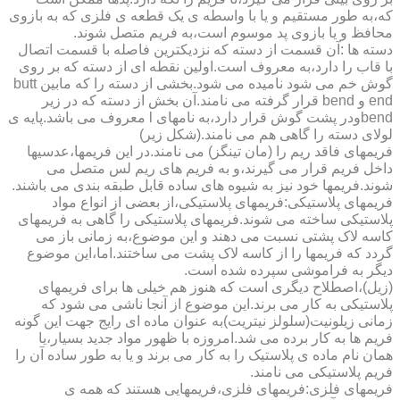
که،به طور مستقیم و یا با واسطه ی یک قطعه ی فلزی که به بازوی
محافظ و یا بازوی پد موسوم است،به فریم متصل شوند.
دسته ها :آن قسمت از دسته که نزدیکترین فاصله با قسمت اتصال
با قاب را دارد،به معروف است.اولین نقطه ای از دسته که بر روی
گوش خم می شود نامیده می شود.بخشی از دسته را که مابین butt
end و bend قرار گرفته می نامند.آن بخش از دسته که در زیر
bendودر پشت گوش قرار دارد،به نامهای l معروف می باشد.پایه ی
لولای دسته را گاهی هم می نامند.(شکل زیر)
فریمهای فاقد ریم را (مان تینگز) می نامند.در این فریمها،عدسیها
داخل فریم قرار می گیرند،و به فریم های ریم لس متصل می
شوند.فریمها خود نیز به شیوه های ساده قابل طبقه بندی می باشند.
فریمهای پلاستیکی:فریمهای پلاستیکی،از بعضی از انواع مواد
پلاستیکی ساخته می شوند.فریمهای پلاستیکی را گاهی به فریمهای
کاسه لاک پشتی نسبت می دهند و این موضوع،به زمانی باز می
گردد که فریمها را از کاسه لاک پشت می ساختند.اما،این موضوع
دیگر به فراموشی سپرده شده است.
(زیل)،اصطلاح دیگری است که هنوز هم خیلی ها برای فریمهای
پلاستیکی به کار می برند.این موضوع از آنجا ناشی می شود که
زمانی زیلونیت(سلولز نیتریت)به عنوان ماده ای رایج جهت این گونه
فریم ها به کار برده می شد.امروزه با ظهور مواد جدید بسیار،یا
همان نام ماده ی پلاستیک را به کار می برند و یا به طور ساده آن را
فریم پلاستیکی می نامند.
فریمهای فلزی:فریمهای فلزی،فریمهایی هستند که همه ی