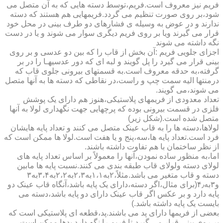
فریم نیز معروف است.فریم،توسط دسته هایی که به آن متصل می
شود،بر روی صورت تنظیم می گردد.فریمهایی هم هستند که دسته
ندارند و در عوض به وسیله ی فشارهای دو طرف بینی در محل خود
قرار می گیرند ویا بر روی فریم دیگری سوار می شوند و یا در دست
نگه داشته می شوند
اجزای جلویی فریم :آن بخش از قاب را که بین دو عدسی و بر روی
بینی قرار می گیرد را پل گویند و لبه ای که دور عدسیهـا را در بر
گرفته،به حدقه معروف است.به قسمتهای بیرونی جلوی قاب که
درمنتها الیه سمت چپ و راست،در نقاطی که دسته ها به آنها متصل
می شوند،می گویند.
تعداد معدودی از فریمهای پلاستیکی،هنوز هم دارای یک پوشش
فلزی در قسمت بیرونی بوده که پرچهایی جهت نگهداری لولا به آنها
متصل شده است.(شکل زیر)
لولاها،دسته ها را به قاب عینک متصل می کنند و تعداد پایه هایشان
فرد است.تعداد پایه ها،سه،پنج و یا هفت است.لولا ها ممکن است که
از نظر ساختمان با هم تفاوت داشته باشند.
اما،به منظور ساده نمودن،آنها را معمولاً بر اساس تعداد پایه های
لولای دسته ولولای قاب طبقه بندی می کنند.نسبت پایه ها مابین
دسته و قاب متغیر می باشد.مثلاً،۲به۱،۱به۲،۳به۲،۲به۳،۴به۳
و۳به۴٫(برای مثال،اگر دسته،دارای یک پایه باشد،آنگاه قاب عینک دو
پایه دارد و بر عکس اگر قاب عینک دارای دو پایه باشد،دسته می
بایست یک پایه داشته باشد.)
بعضی از فریمها دارای پد می باشند.پد،قطعه ای پلاستیکی است که
بر روی بینی قرار می گیرد،تا فریم را نگه دارد.پدها ممکن است