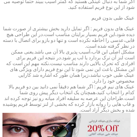
اگر شما به دنبال عینکی هستید که کمتر آسیب ببیند حتماً توصیه می
شود از این نوع فریم استفاده کنید.
عینک طبی بدون فریم
عینک های بدون فریم : اگر تمایل دارید بخش بیشتری از صورت شما
دیده شود،این فریم بسیار برایتان مناسب است.در این طراحی هیچ
قابی،عدسی را احاطه نکرده است و تنها دو بازو برای اتصال با دسته
در نظر گرفته شده است.
مشکل اصلی این قاب،آسیب پذیری بالا آن می باشد.یعنی ممکن
است لنز آن ترک بردارد یا لب پر شود.در نتیجه این فریم برای
افرادی که تحرک بالایی دارند مناسب نیست.نکته مهم این است که
این مشکل باعث این نمی شود تا این نوع فریم دارای ویژگی های
عینک طبی خوب نباشد،زیرا همان طور که اشاره شد کارایی
مخصوص خود را دارد.
عینک های نیم فریم : اگر شما هم دقیقاً نمی دانید بین دو فریم بالا
کدام را انتخاب کنید،همچنان یک انتخاب دیگر پیش روی شما
است.طراحان این عرصه به سلیقه افراد میانه رو نیز توجه کرده اند
و قاب هایی را روانه بازار کرده که بخشی از لنز توسط فریم پوشیده
شده و بخش دیگر آزاد است.