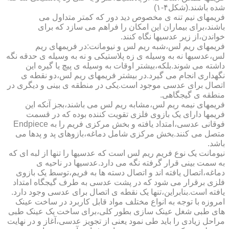
شده باشند.(شکل۴-۱)
فریمهای نیم تنه ی مخصوص دید دور که کمتر متداول می
باشند،برای بیماران این امکان را فراهم می سازد که برای
خواندن،از زیر عدسیها نگاه کنند.
فریمهای ریم لس،شبه ریم لس و نیومانت:در فریمهای ریم
لس،عدسیها نه به وسیله ی زه پلاستیکی و نه به وسیله ی حدقه نگه
داشته می شوند.بلکه،بیشتر اوقات به وسیله ی پیچ یا گیره این
نگهداری انجام می گیرد.در بیشتر فریمهای ریم لس،دو نقطه ی
اتصال برای عدسی موجود است.یکی در منطقه ی بینی و دیگری در
منطقه ی گیجگاهی.
فریمهای نیمه ریم لس،مشابه ریم لس می باشند،بجز آنکه این
فریمها دارای یک بازوی فلزی تقویت کننده بوده که در قسمت
فوقانی عدسی،امتداد یافته و بخش مرکزی فریم را به Endpiece
متصل می کنند.بخش مرکزی شامل دماغه،بازوهای پد و پدها می
باشد.
نیومانت یک نوع فریم ریم لس است که عدسیها را تنها از لبه ای که
به سمت بینی قرار گرفته نگه می دارد.عدسیها در ناحیه ی
دماغه،اتصال یافته اند و اتصال دسته ها به فریم،توسط یک بازوی
فلزی برقرار می شود که در پشت عدسی به طرف گیجگاه امتداد
یافته است.بنابراین،تنها یک نقطه ی اتصال برای عدسی وجود دارد.
امروزه با توجه به انواع مختلف مواد قابل کاربرد در ساخت عینک
های طبی شغل عینک سازی بطور کلی،برای ساخت یک عینک طبی
مراحل زیادی را باید طی نمود یعنی از تجویز عدسی،آغاز و در نهایت