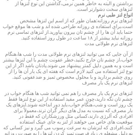
برداشتن و البته به خاطر همین نرمی،گذاشتن این نوع لنزها از
لنزهای سخت دشوارتر است.
انواع لنز طبی نرم
لنزهای نرم روزانه:همان طور که از اسم این لنزها مشخص
است،برای استفاده ی روزانه طراحی شده اند و شب ها موقع خواب
حتما باید آن ها را از چشم تان بیرون بیاورید.از لنزهای تماسی نرم
روزانه نباید بیشتر از ۱۸ ساعت در طول روز استفاده کنید.
لنزهای نرم طولانی مدت
از آن جایی که می توانید لنزهای نرم طولانی مدت را شب ها،هنگام
خواب،از چشم تان خارج نکنید،خطر عفونت چشم با این لنزها بیشتر
است و به همین دلیل کمتر پیشنهاد می شوند.یادتان باشد اگر از این
نوع لنز استفاده می کنید لازم است که هفته ای یک بار آن ها را از
روی چشم بردارید و با محلول مخصوص تمیز و ضدعفونی کنید.
لنزهای نرم یک بار مصرف
لنزهای نرم یک بار مصرف را هم نمی توانید شب ها هنگام خواب در
چشم تان نگه دارید،چون عمر مفید استفاده از این نوع لنزها فقط
یک روز است و شب،هنگام خواب،باید دور انداخته شوند.لنزهای یک
بار مصرف که نسبت به مدل های دیگر گران ترند،معمولاً برای
افرادی که آلرژی دارند،کسانی مثل ورزشکاران که فقط در
موقعیت های خاص می خواهند از لنز به جای عینک استفاده
کنند،افرادی که لنزشان به سرعت رسوب می گیرد و نیز کسانی که
به دلیل مشغله ی زیاد فرصت تمیز کردن لنزها را به صورت روزانه