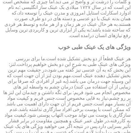
و کلمات را درشت تر و واضح تر می دید.اما چیزی که مشخص است
این است که در سال ۱۷۲۷ میلادی یک عینک ساز انگلیسی ؛به نام
ادوارد اسکارلت استایل امروزی و مدرن عینک را توسعه داد،که
همان بدنه عینک با دو عدسی و دسته های در دو طرف صورت
هستند.به هر حال عینک در هر زمان و از هر ماده و توسط هر فردی
که ساخته شده باشد؛به یکی از ابزاری ترین و کاربردی ترین وسایل
رفع نیازهای انسان درامده است.
ویژگی های یک عینک طبی خوب
هر عینک قطعاً از دو بخش تشکیل شده است.ما برای بررسی
ویژگی های عینک طبی به شرح این دو بخش خواهیم پرداخت.لنز:
این بخش که به آن عدسی نیز گفته می شود،در حقیقت مهم ترین
بخش تشکیل دهنده عینک است.مهم بودن لنز از آن جهت است که
این وسیله جهت درمان می باشد.(به غیر از افرادی که صرفاً برای
زیبایی از آن استفاده می کنند) درمان چشم به واسطه لنز های
مخصوص انجام می شود فریم: برای نگه داشتن و چیدمان این لنز ها
بر رو چشم،نیاز به قابی مخصوص است.جنس فریم و کیفیت مواد
آن بسیار مهم است.جنس فریم از آن جهت دارای اهمیت می باشد
که ممکن است با پوست برخی افراد سازگاری نداشته باشد.عدم
سازگاری با پوست می تواند موجب التهاب پوستی شود.کیفیت مواد
به کاررفته،در طول عمر عینک و همچنین مقاومت در برابر فشار
تأثیر بسزایی دارد.پس در نتیجه اگر می خواهید ویژگی های یک عینک
طبی خوب را بدانید لازم است که عدسی و فریم آن را بررسی کنید