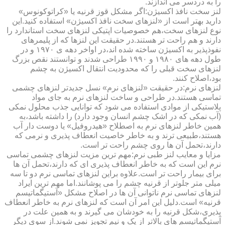
را به دردسر می اندازند.
لنز سخت نافذ اکسیژن:اگر مشکل قوز قرنیه یا «کراتوکونوس»
دارید بهتر است از «لنزهای سخت نافذ اکسیژن» استفاده کنید.این
نوع لنزهای سخت،هم خصوصیات اپتیکی لنزهای سخت استاندارد را
دارند و هم راحت تر هستند.در حقیقت این لنزها که از پلیمرهای
نفوذپذیر به اکسیژن ساخته شده اند،در اواخر دهه ی ۱۹۷۰ و در
طول دهه های ۱۹۸۰ و ۱۹۹۰ طراحی شدند و توانستند نقص بزرگ
لنزهای سخت قبلی را که محدودیت انتقال اکسیژن به چشم
بود،اصلاح کنند.
لنزهای نرم:در حقیقت «لنزهای نرم» نسل جدیدتر لنزهای چشمی
تماسی هستند.در طراحی و ساخت لنزهای نرم به جای مواد
پلاستیکی از موادی استفاده می شود که توانایی جذب محلول نمکی
(آب نمکی که در اشک چشم انسان وجود دارد) را داشته باشد،به
همین خاطر لنزهای نرم به اصطلاح «هیدروفیل» یا دوست دار آب
هستند،طبیعی ترند و به خاطر خاصیت انعطاف پذیری و نرمی که
دارند،تحمل آن ها روی چشم راحت تر است.
مزایا و معایب لنز طبی نرم:مهم ترین مزیت لنزهای چشمی تماسی
نرم این است که به خاطر انعطاف پذیری ای که دارند،تحمل آن ها
برای بیمار راحت تر است.علاوه براین لنزهای تماسی نرم دو تا سه
میلی متر جلوتر از قرنیه چشم را می پوشانند.اما مهم ترین ایراد
لنزهای تماسی نرم ناتوانی آن ها در اصلاح مشکل «آستیگماتیسم
قرنیه» است.دلیل این امر آن است که لنزهای نرم به خاطر انعطاف
پذیری،شکل قرنیه را به خودشان می گیرند و به همین علت در
آستیگماتیسم های بالاتر از یک و نیم تجویز نمی شوند.از سوی دیگر