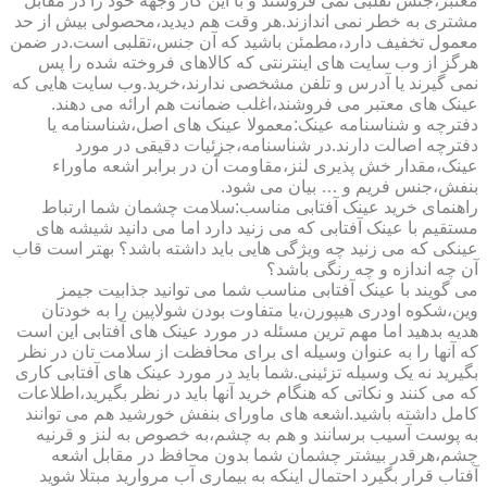
معتبر،جنس تقلبی نمی فروشند و با این کار وجهه خود را در مقابل
مشتری به خطر نمی اندازند.هر وقت هم دیدید،محصولی بیش از حد
معمول تخفیف دارد،مطمئن باشید که آن جنس،تقلبی است.در ضمن
هرگز از وب سایت های اینترنتی که کالاهای فروخته شده را پس
نمی گیرند یا آدرس و تلفن مشخصی ندارند،خرید.وب سایت هایی که
عینک های معتبر می فروشند،اغلب ضمانت هم ارائه می دهند.
دفترچه و شناسنامه عینک:معمولا عینک های اصل،شناسنامه یا
دفترچه اصالت دارند.در شناسنامه،جزئیات دقیقی در مورد
عینک،مقدار خش پذیری لنز،مقاومت آن در برابر اشعه ماوراء
بنفش،جنس فریم و … بیان می شود.
راهنمای خرید عینک آفتابی مناسب:سلامت چشمان شما ارتباط
مستقیم با عینک آفتابی که می زنید دارد اما می دانید شیشه های
عینکی که می زنید چه ویژگی هایی باید داشته باشد؟ بهتر است قاب
آن چه اندازه و چه رنگی باشد؟
می گویند با عینک آفتابی مناسب شما می توانید جذابیت جیمز
وین،شکوه اودری هیپورن،یا متفاوت بودن شولاپین را به خودتان
هدیه بدهید اما مهم ترین مسئله در مورد عینک های آفتابی این است
که آنها را به عنوان وسیله ای برای محافظت از سلامت تان در نظر
بگیرید نه یک وسیله تزئینی.شما باید در مورد عینک های آفتابی کاری
که می کنند و نکاتی که هنگام خرید آنها باید در نظر بگیرید،اطلاعات
کامل داشته باشید.اشعه های ماورای بنفش خورشید هم می توانند
به پوست آسیب برسانند و هم به چشم،به خصوص به لنز و قرنیه
چشم،هرقدر بیشتر چشمان شما بدون محافظ در مقابل اشعه
آفتاب قرار بگیرد احتمال اینکه به بیماری آب مروارید مبتلا شوید