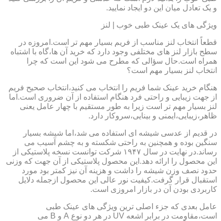
و یک تعادل میان این دو ایجاد نمایید.
ویژگی های یک عینک طبی خوب | لنز
قطعاً انتخاب لنز مناسب از فریم بسیار مهم تر است.امروزه در
سطح بازار لنز های مختلفی وجود دارد که خرید آن ها،گاه با اشتباه
همراه است.حال سؤالی که مطرح می شود این است که چرا
انتخاب لنز بسیار مهم است؟
هنگام خرید عینک شما فریم را انتخاب می کنید،انتخاب صحیح فریم
از جهت زیبایی و راحتی فرد هنگام استفاده از آن ضروری است.اما
لنز بسیار مهم تر است زیرا به طور مستقیم با چهار عامل یعنی
ظاهر،زیبایی،ایمنی و بینایی،سروکار دارد.
در قدیم از عدسی شیشه ای استفاده می شد،اما شیشه بسیار
سنگین بوده و همچنین به راحتی شکسته و به چشم آسیب می
رساند.در نهایت در سال ۱۹۴۷ شرکت توانست نسخه پلاستیکی از
این محصول را ارائه دهد.این محصول پلاستیکی از آن جهت که وزنی
حدود نصف وزن شیشه را داشت و هزینه آن نیز کمتر بود مورد
استقبال قرار گرفت.کیفیت نور عالی این محصول ازجمله دلایل
کاربردی بودن آن در بازار امروزی است.
عامل بعدی که جزء اصلی ترین ویژگی های عینک طبی
است،مقاومت در برابر اشعه UV در هر دو نوع A و B می