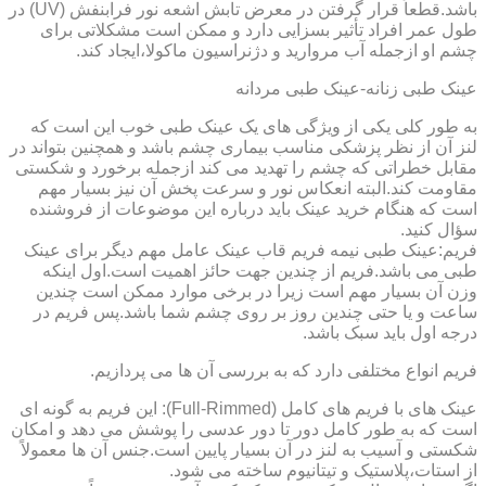
باشد.قطعاً قرار گرفتن در معرض تابش اشعه نور فرابنفش (UV) در
طول عمر افراد تأثیر بسزایی دارد و ممکن است مشکلاتی برای
چشم او ازجمله آب مروارید و دژنراسیون ماکولا،ایجاد کند.
عینک طبی زنانه-عینک طبی مردانه
به طور کلی یکی از ویژگی های یک عینک طبی خوب این است که
لنز آن از نظر پزشکی مناسب بیماری چشم باشد و همچنین بتواند در
مقابل خطراتی که چشم را تهدید می کند ازجمله برخورد و شکستی
مقاومت کند.البته انعکاس نور و سرعت پخش آن نیز بسیار مهم
است که هنگام خرید عینک باید درباره این موضوعات از فروشنده
سؤال کنید.
فریم:عینک طبی نیمه فریم قاب عینک عامل مهم دیگر برای عینک
طبی می باشد.فریم از چندین جهت حائز اهمیت است.اول اینکه
وزن آن بسیار مهم است زیرا در برخی موارد ممکن است چندین
ساعت و یا حتی چندین روز بر روی چشم شما باشد.پس فریم در
درجه اول باید سبک باشد.
فریم انواع مختلفی دارد که به بررسی آن ها می پردازیم.
عینک های با فریم های کامل (Full-Rimmed): این فریم به گونه ای
است که به طور کامل دور تا دور عدسی را پوشش می دهد و امکان
شکستی و آسیب به لنز در آن بسیار پایین است.جنس آن ها معمولاً
از استات،پلاستیک و تیتانیوم ساخته می شود.