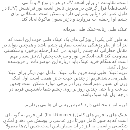
است،مقاومت در برابر اشعه UV در هر دو نوع A و B می
باشد.قطعاً قرار گرفتن در معرض تابش اشعه نور فرابنفش (UV) در
طول عمر افراد تأثیر بسزایی دارد و ممکن است مشکلاتی برای
چشم او ازجمله آب مروارید و دژنراسیون ماکولا،ایجاد کند.
عینک طبی زنانه-عینک طبی مردانه
به طور کلی یکی از ویژگی های یک عینک طبی خوب این است که
لنز آن از نظر پزشکی مناسب بیماری چشم باشد و همچنین بتواند در
مقابل خطراتی که چشم را تهدید می کند ازجمله برخورد و شکستی
مقاومت کند.البته انعکاس نور و سرعت پخش آن نیز بسیار مهم
است که هنگام خرید عینک باید درباره این موضوعات از فروشنده
سؤال کنید.
فریم:عینک طبی نیمه فریم قاب عینک عامل مهم دیگر برای عینک
طبی می باشد.فریم از چندین جهت حائز اهمیت است.اول اینکه
وزن آن بسیار مهم است زیرا در برخی موارد ممکن است چندین
ساعت و یا حتی چندین روز بر روی چشم شما باشد.پس فریم در
درجه اول باید سبک باشد.
فریم انواع مختلفی دارد که به بررسی آن ها می پردازیم.
عینک های با فریم های کامل (Full-Rimmed): این فریم به گونه ای
است که به طور کامل دور تا دور عدسی را پوشش می دهد و امکان
شکستی و آسیب به لنز در آن بسیار پایین است.جنس آن ها معمولاً