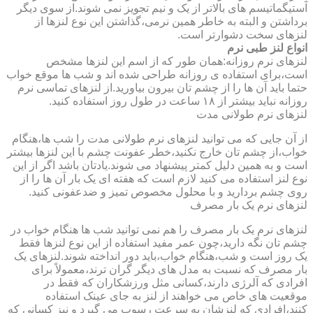
آستیگماتیسم های بالاتر از یک و نیم تجویز نمی شوند.از سوی دیگر
برداشتن و البته به خاطر همین نرمی،گذاشتن این نوع لنزها از
لنزهای سخت دشوارتر است.
انواع لنز طبی نرم
لنزهای نرم روزانه:همان طور که از اسم این لنزها مشخص
است،برای استفاده ی روزانه طراحی شده اند و شب ها موقع خواب
حتما باید آن ها را از چشم تان بیرون بیاورید.از لنزهای تماسی نرم
روزانه نباید بیشتر از ۱۸ ساعت در طول روز استفاده کنید.
لنزهای نرم طولانی مدت
از آن جایی که می توانید لنزهای نرم طولانی مدت را شب ها،هنگام
خواب،از چشم تان خارج نکنید،خطر عفونت چشم با این لنزها بیشتر
است و به همین دلیل کمتر پیشنهاد می شوند.یادتان باشد اگر از این
نوع لنز استفاده می کنید لازم است که هفته ای یک بار آن ها را از
روی چشم بردارید و با محلول مخصوص تمیز و ضدعفونی کنید.
لنزهای نرم یک بار مصرف
لنزهای نرم یک بار مصرف را هم نمی توانید شب ها هنگام خواب در
چشم تان نگه دارید،چون عمر مفید استفاده از این نوع لنزها فقط
یک روز است و شب،هنگام خواب،باید دور انداخته شوند.لنزهای یک
بار مصرف که نسبت به مدل های دیگر گران ترند،معمولاً برای
افرادی که آلرژی دارند،کسانی مثل ورزشکاران که فقط در
موقعیت های خاص می خواهند از لنز به جای عینک استفاده
کنند،افرادی که لنزشان به سرعت رسوب می گیرد و نیز کسانی که