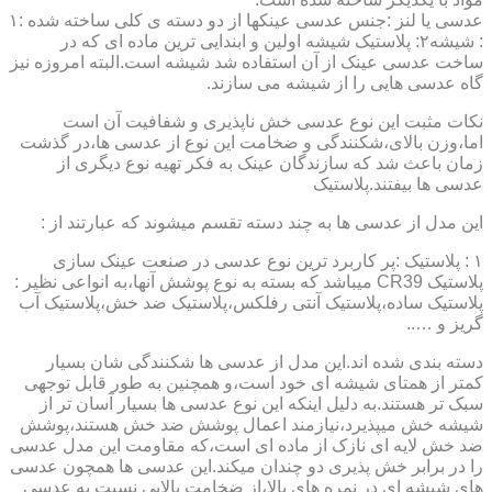
عدسی یا لنز :جنس عدسی عینکها از دو دسته ی کلی ساخته شده :۱
: شیشه۲: پلاستیک شیشه اولین و ابندایی ترین ماده ای که در
ساخت عدسی عینک از آن استفاده شد شیشه است.البته امروزه نیز
گاه عدسی هایی را از شیشه می سازند.
نکات مثبت این نوع عدسی خش ناپذیری و شفافیت آن است
اما،وزن بالای،شکنندگی و ضخامت این نوع از عدسی ها،در گذشت
زمان باعث شد که سازندگان عینک به فکر تهیه نوع دیگری از
عدسی ها بیفتند.پلاستیک
این مدل از عدسی ها به چند دسته تقسم میشوند که عبارتند از :
۱ : پلاستیک :پر کاربرد ترین نوع عدسی در صنعت عینک سازی
پلاستیک CR39 میباشد که بسته به نوع پوشش آنها،به انواعی نظیر :
پلاستیک ساده،پلاستیک آنتی رفلکس،پلاستیک ضد خش،پلاستیک آب
گریز و …..
دسته بندی شده اند.این مدل از عدسی ها شکنندگی شان بسیار
کمتر از همتای شیشه ای خود است،و همچنین به طور قابل توجهی
سبک تر هستند.به دلیل اینکه این نوع عدسی ها بسیار آسان تر از
شیشه خش میپذیرد،نیازمند اعمال پوشش ضد خش هستند،پوشش
ضد خش لایه ای نازک از ماده ای است،که مقاومت این مدل عدسی
را در برابر خش پذیری دو چندان میکند.این عدسی ها همچون عدسی
های شیشه ای در نمره های بالا،از ضخامت بالایی نسبت به عدسی