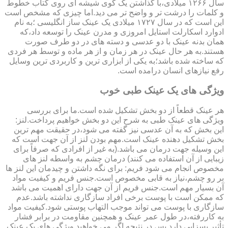
سال ۱۲۶۶ میلادی،با گذاشتن یک گوی شیشه ای روی کتاب خطوط
و کلمات را درشت تر و واضح تر می دید.اما چیزی که مشخص است
این است که در سال ۱۷۲۷ میلادی یک عینک ساز انگلیسی ؛به نام
ادوارد اسکارلت استایل امروزی و مدرن عینک را توسعه داد،که
همان بدنه عینک با دو عدسی و دسته های در دو طرف صورت
هستند.به هر حال عینک در هر زمان و از هر ماده و توسط هر فردی
که ساخته شده باشد؛به یکی از ابزاری ترین و کاربردی ترین وسایل
رفع نیازهای انسان درامده است.
ویژگی های یک عینک طبی خوب
هر عینک قطعاً از دو بخش تشکیل شده است.ما برای بررسی
ویژگی های عینک طبی به شرح این دو بخش خواهیم پرداخت.لنز:
این بخش که به آن عدسی نیز گفته می شود،در حقیقت مهم ترین
بخش تشکیل دهنده عینک است.مهم بودن لنز از آن جهت است که
این وسیله جهت درمان می باشد.(به غیر از افرادی که صرفاً برای
زیبایی از آن استفاده می کنند) درمان چشم به واسطه لنز های
مخصوص انجام می شود فریم: برای نگه داشتن و چیدمان این لنز ها
بر رو چشم،نیاز به قابی مخصوص است.جنس فریم و کیفیت مواد
آن بسیار مهم است.جنس فریم از آن جهت دارای اهمیت می باشد
که ممکن است با پوست برخی افراد سازگاری نداشته باشد.عدم
سازگاری با پوست می تواند موجب التهاب پوستی شود.کیفیت مواد
به کاررفته،در طول عمر عینک و همچنین مقاومت در برابر فشار
تأثیر بسزایی دارد.پس در نتیجه اگر می خواهید ویژگی های یک عینک