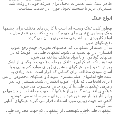
ظاهر عینک شما,تعمیرات مجیک برای صرفه جویی در وقت شما
مشتریان عزیز با سیستم تحویل فوری در خدمت شماست.
انواع عینک
به­طور کلی،عینک وسیله ای است با کاربردهای مختلف برای چشمها
و یک وسیله­ی تزئینی برای چهره که به­علت کثرت در تنوع مدل و
انواع کاربردی آنها،اشاره­ی مختصری به آن می گردد.
۱٫عینکهای طبی
به آن دسته از عینکهایی که،عدسیهای تجویزی،جهت رفع عیوب
انکساری در آنها نصب می شود،عینکهای طبی می گویند؛ که در
مدلهای گوناگون و با مواد مختلف ساخته می شوند.
توضیح اینکه :عینکهایی با اتاقک مرطوب ( جهت جلوگیری از اشک
ریزش شدید ) و یا عینکهای منشوری ( برای موارد کم بینایی و یا
آسان نمودن مطالعه برای کسانی که قرار است مدت زیادی به
علت فلج اندامهای اصلی،بستری شوند )،و عینکهای مخصوص آرایش
( برای اشخاصی که دارای عیوب انکساری شدید هستند ) و…،در
زمره­ی عینکهای طبی،با کاربرد خاص محسوب می شوند.
عینکهای آفتابی:به گروهی از عینکها که جهت محافظت از چشمها در
برابر آثار زیانبار نور خورشید و نورهای مضر ساخته می شوند و
گاهی هم جهت زیبایی مورد استفاده قرار می گیرند،عینکهای آفتابی
می گویند.
عینکهای طبی-آفتابی:به­بعضی از عینکهایی که جهت مصارف طبی