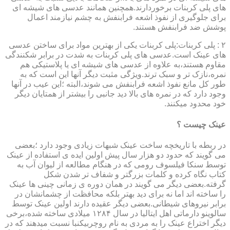
های پلی کربنات برخوردارند.همچنین همانند عدسی های شیشه ای
برای جلوگیری از نفوذ اشعه فرابنفش به چشم نیازمند اعمال
پوشش ضد فرابنفش هستند.
۲ : پلی کربنات:پلی کربنات یکی از بهترین مواد برای ساختن عدسی
های عینک است.عدسی های پلی کربنات به شدت در برابر شکنندگی
مقاوم هستند،به علاوه از عدسی های شیشه ای یا پلاستیکی هم
نمره،نازک تر و سبک ترند.ویژگی مثبت دیگر آنها این است که به
طور کل مانع نفوذ اشعه فرابنفش می شوند،البته ؛این عیب در آنها
وجود دارد که در نمره های بالا دید جانبی را بیشتر از همتایان دیگر
خود محدود میکنند.
عینک چیست ؟
در ربطه با تاریخچه ساخت عینک شبهات زیادی وجود دارد ؛بعضی
می گویند که حدود دو هزار سال پیش اولین ایده ی استفاده از عینک
توسط سنکا فیلسوف رومی که در هنگام مطالعه از لیوان آب به
کتاب نگاه کرده و کلمات بزرگتر و شفاف تر شدن شکل
گرفته.بعضی دیگر می گویند در همان دوره ی زمانی چینی ها عینک
را ساخته اند اما نه برای دید بهتر بلکه محافظت از چشمانشان در
برابر نیروهای شیطانی.بعضی دیگر عقیده دارند اولین عینک توسط
سالوینو دارماتی اهل ایتالیا در سال ۱۲۸۴ میلادی ساخته شده،برخی
دیگر اختراع عینک را به مردی به نام روچربیکنبا نسبت میدهند که در