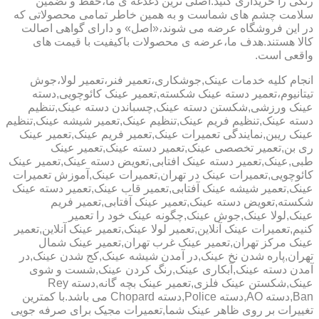
رنگی را خریداری کنید.اصلی ترین دغدغه ی ما،حفظ و تضمین
سلامت چشم های شماست و به همین خاطر تمامی محصولاتی که
در این فروشگاه عرضه می شوند،«اصل» و دارای گواهی اصالت
کالا هستند.هدف ما،عرضه ی محصولات باکیفیت با قیمت های
واقعی است.
انجام کلیه خدمات عینک,جوشکاری،تعمیر فنر،تعمیر لولا،جوش
تیتانیوم،تعمیر دسته عینک شکسته,تعمیر عینک کائوچویی,دسته
عینک ورزشی,شکستن دسته عینک,چسباندن دسته عینک,تنظیم
دسته عینک,تنظیم فریم عینک,تنظیم عینک,تعمیر شیشه عینک,تنظیم
عینک ریبن,نمایندگی تعمیرات عینک,تعمیر فریم عینک,تعمیر عینک
ری بن,تعمیر تخصصی عینک,تعمیر دسته عینک,تعمیر عینک
طبی,عینک,تعمیر دسته عینک افتابی,تعویض دسته عینک,تعمیر عینک
کائوچویی,تعمیرات عینک در تهران,تعمیرات عینک,آموزش تعمیرات
عینک,تعمیر شیشه عینک آفتابی,تعمیر قاب عینک,تعمیر دسته عینک
شکسته,تعویض دسته عینک,تعمیر عینک آفتابی,تعمیر فریم
عینک,لولا عینک,جوش عینک,چگونه عینک خود را تعمیر
کنیم,تعمیرات عینک آنلاین,تعمیر لولا عینک,تعمیر عینک آنلاین,تعمیر
عینک مرکز تهران,تعمیر عینک غرب تهران,تعمیر عینک شمال
تهران,پاره شدن نخ عینک,در آمدن شیشه عینک,کج شدن عینک,در
آمدن دسته عینک,آبکاری عینک,رنگ کردن عینک,شست و شوی
عینک,شکستن عینک فلزی,تعمیر عینک بچه گانه,دسته Rey
Ban,دسته AO,دسته Police,دسته Chopard می باشد.با کمترین
تغییرات بر روی ظاهر عینک شما,تعمیرات مجیک برای صرفه جویی