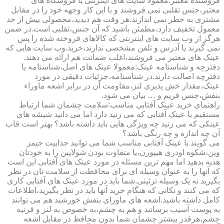
فروشنده معتبر:معمولا سایت های اینترنتی یا فروشگاه های
معتبر،جنس تقلبی نمی فروشند و با این کار وجهه خود را در مقابل
مشتری به خطر نمی اندازند.هر وقت هم دیدید،محصولی بیش از حد
معمول تخفیف دارد،مطمئن باشید که آن جنس،تقلبی است.در ضمن
هرگز از وب سایت های اینترنتی که کالاهای فروخته شده را پس
نمی گیرند یا آدرس و تلفن مشخصی ندارند،خرید.وب سایت هایی که
عینک های معتبر می فروشند،اغلب ضمانت هم ارائه می دهند.
دفترچه و شناسنامه عینک:معمولا عینک های اصل،شناسنامه یا
دفترچه اصالت دارند.در شناسنامه،جزئیات دقیقی در مورد
عینک،مقدار خش پذیری لنز،مقاومت آن در برابر اشعه ماوراء
بنفش،جنس فریم و … بیان می شود.
راهنمای خرید عینک آفتابی مناسب:سلامت چشمان شما ارتباط
مستقیم با عینک آفتابی که می زنید دارد اما می دانید شیشه های
عینکی که می زنید چه ویژگی هایی باید داشته باشد؟ بهتر است قاب
آن چه اندازه و چه رنگی باشد؟
می گویند با عینک آفتابی مناسب شما می توانید جذابیت جیمز
وین،شکوه اودری هیپورن،یا متفاوت بودن شولاپین را به خودتان
هدیه بدهید اما مهم ترین مسئله در مورد عینک های آفتابی این است
که آنها را به عنوان وسیله ای برای محافظت از سلامت تان در نظر
بگیرید نه یک وسیله تزئینی.شما باید در مورد عینک های آفتابی کاری
که می کنند و نکاتی که هنگام خرید آنها باید در نظر بگیرید،اطلاعات
کامل داشته باشید.اشعه های ماورای بنفش خورشید هم می توانند
به پوست آسیب برسانند و هم به چشم،به خصوص به لنز و قرنیه
چشم،هرقدر بیشتر چشمان شما بدون محافظ در مقابل اشعه