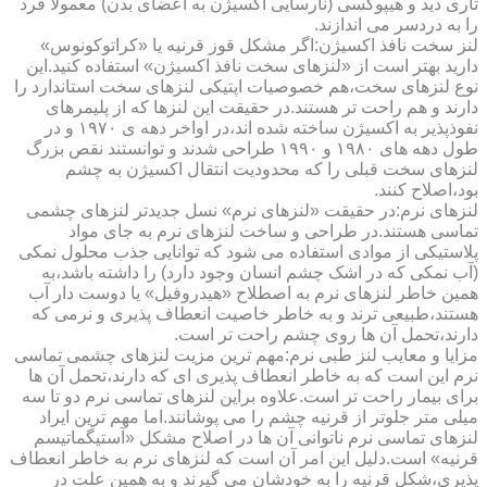
تاری دید و هیپوکسی (نارسایی اکسیژن به اعضای بدن) معمولا فرد
را به دردسر می اندازند.
لنز سخت نافذ اکسیژن:اگر مشکل قوز قرنیه یا «کراتوکونوس»
دارید بهتر است از «لنزهای سخت نافذ اکسیژن» استفاده کنید.این
نوع لنزهای سخت،هم خصوصیات اپتیکی لنزهای سخت استاندارد را
دارند و هم راحت تر هستند.در حقیقت این لنزها که از پلیمرهای
نفوذپذیر به اکسیژن ساخته شده اند،در اواخر دهه ی ۱۹۷۰ و در
طول دهه های ۱۹۸۰ و ۱۹۹۰ طراحی شدند و توانستند نقص بزرگ
لنزهای سخت قبلی را که محدودیت انتقال اکسیژن به چشم
بود،اصلاح کنند.
لنزهای نرم:در حقیقت «لنزهای نرم» نسل جدیدتر لنزهای چشمی
تماسی هستند.در طراحی و ساخت لنزهای نرم به جای مواد
پلاستیکی از موادی استفاده می شود که توانایی جذب محلول نمکی
(آب نمکی که در اشک چشم انسان وجود دارد) را داشته باشد،به
همین خاطر لنزهای نرم به اصطلاح «هیدروفیل» یا دوست دار آب
هستند،طبیعی ترند و به خاطر خاصیت انعطاف پذیری و نرمی که
دارند،تحمل آن ها روی چشم راحت تر است.
مزایا و معایب لنز طبی نرم:مهم ترین مزیت لنزهای چشمی تماسی
نرم این است که به خاطر انعطاف پذیری ای که دارند،تحمل آن ها
برای بیمار راحت تر است.علاوه براین لنزهای تماسی نرم دو تا سه
میلی متر جلوتر از قرنیه چشم را می پوشانند.اما مهم ترین ایراد
لنزهای تماسی نرم ناتوانی آن ها در اصلاح مشکل «آستیگماتیسم
قرنیه» است.دلیل این امر آن است که لنزهای نرم به خاطر انعطاف
پذیری،شکل قرنیه را به خودشان می گیرند و به همین علت در