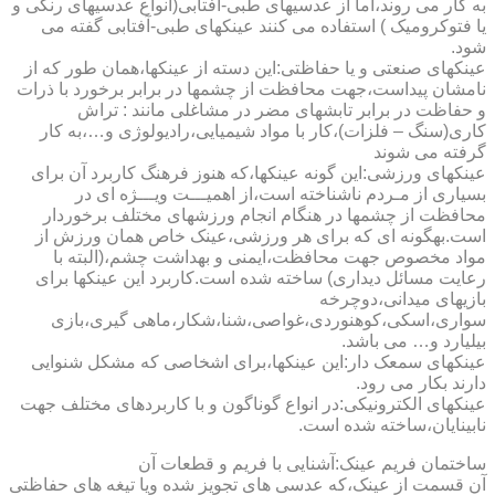
به کار می روند،اما از عدسیهای طبی-آفتابی(انواع عدسیهای رنگی و
یا فتوکرومیک ) استفاده می کنند عینکهای طبی-آفتابی گفته می
شود.
عینکهای صنعتی و یا حفاظتی:این دسته از عینکها،همان طور که از
نامشان پیداست،جهت محافظت از چشمها در برابر برخورد با ذرات
و حفاظت در برابر تابشهای مضر در مشاغلی مانند : تراش
کاری(سنگ – فلزات)،کار با مواد شیمیایی،رادیولوژی و…،به کار
گرفته می شوند
عینکهای ورزشی:این گونه عینکها،که هنوز فرهنگ کاربرد آن برای
بسیاری از مـردم ناشناخته است،از اهمیـــت ویـــژه ای در
محافظت از چشمها در هنگام انجام ورزشهای مختلف برخوردار
است.به­گونه ای که برای هر ورزشی،عینک خاص همان ورزش از
مواد مخصوص جهت محافظت،ایمنی و بهداشت چشم،(البته با
رعایت مسائل دیداری) ساخته شده است.کاربرد این عینکها برای
بازیهای میدانی،دوچرخه
سواری،اسکی،کوهنوردی،غواصی،شنا،شکار،ماهی گیری،بازی
بیلیارد و… می باشد.
عینکهای سمعک دار:این عینکها،برای اشخاصی که مشکل شنوایی
دارند بکار می رود.
عینکهای الکترونیکی:در انواع گوناگون و با کاربردهای مختلف جهت
نابینایان،ساخته شده است.
ساختمان فریم عینک:آشنایی با فریم و قطعات آن
آن قسمت از عینک،که عدسی های تجویز شده ویا تیغه های حفاظتی