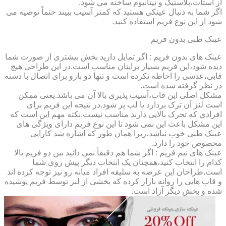
از استات،پلاستیک و تیتانیوم ساخته می شود.
اگر شما به دنبال عینکی هستید که کمتر آسیب ببیند حتماً توصیه می
شود از این نوع فریم استفاده کنید.
عینک طبی بدون فریم
عینک های بدون فریم : اگر تمایل دارید بخش بیشتری از صورت شما
دیده شود،این فریم بسیار برایتان مناسب است.در این طراحی هیچ
قابی،عدسی را احاطه نکرده است و تنها دو بازو برای اتصال با دسته
در نظر گرفته شده است.
مشکل اصلی این قاب،آسیب پذیری بالا آن می باشد.یعنی ممکن
است لنز آن ترک بردارد یا لب پر شود.در نتیجه این فریم برای
افرادی که تحرک بالایی دارند مناسب نیست.نکته مهم این است که
این مشکل باعث این نمی شود تا این نوع فریم دارای ویژگی های
عینک طبی خوب نباشد،زیرا همان طور که اشاره شد کارایی
مخصوص خود را دارد.
عینک های نیم فریم : اگر شما هم دقیقاً نمی دانید بین دو فریم بالا
کدام را انتخاب کنید،همچنان یک انتخاب دیگر پیش روی شما
است.طراحان این عرصه به سلیقه افراد میانه رو نیز توجه کرده اند
و قاب هایی را روانه بازار کرده که بخشی از لنز توسط فریم پوشیده
شده و بخش دیگر آزاد است.