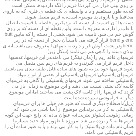
بر روی بینی قرار می گیرد،تا فریم را نگه دارد.پدها ممکن است
که،به طور مستقیم و یا با واسطه ی یک قطعه ی فلزی که به بازوی
محافظ و یا بازوی پد موسوم است،به فریم متصل شوند.
دسته ها :آن قسمت از دسته که نزدیکترین فاصله با قسمت اتصال
با قاب را دارد،به معروف است.اولین نقطه ای از دسته که بر روی
گوش خم می شود نامیده می شود.بخشی از دسته را که مابین butt
end و bend قرار گرفته می نامند.آن بخش از دسته که در زیر
bendودر پشت گوش قرار دارد،به نامهای l معروف می باشد.پایه ی
لولای دسته را گاهی هم می نامند.(شکل زیر)
فریمهای فاقد ریم را (مان تینگز) می نامند.در این فریمها،عدسیها
داخل فریم قرار می گیرند،و به فریم های ریم لس متصل می
شوند.فریمها خود نیز به شیوه های ساده قابل طبقه بندی می باشند.
فریمهای پلاستیکی:فریمهای پلاستیکی،از بعضی از انواع مواد
پلاستیکی ساخته می شوند.فریمهای پلاستیکی را گاهی به فریمهای
کاسه لاک پشتی نسبت می دهند و این موضوع،به زمانی باز می
گردد که فریمها را از کاسه لاک پشت می ساختند.اما،این موضوع
دیگر به فراموشی سپرده شده است.
(زیل)،اصطلاح دیگری است که هنوز هم خیلی ها برای فریمهای
پلاستیکی به کار می برند.این موضوع از آنجا ناشی می شود که
زمانی زیلونیت(سلولز نیتریت)به عنوان ماده ای رایج جهت این گونه
فریم ها به کار برده می شد.امروزه با ظهور مواد جدید بسیار،یا
همان نام ماده ی پلاستیک را به کار می برند و یا به طور ساده آن را
فریم پلاستیکی می نامند.