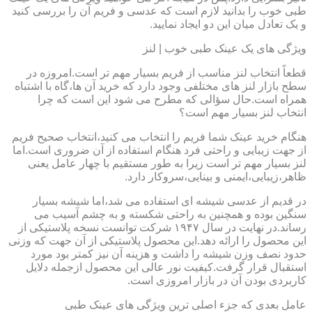
طبی خوب را بدانید لازم است که عدسی و فریم آن را بررسی کنید
و یک تعادل میان این دو ایجاد نمایید.
ویژگی های یک عینک طبی خوب | لنز
قطعاً انتخاب لنز مناسب از فریم بسیار مهم تر است.امروزه در
سطح بازار لنز های مختلفی وجود دارد که خرید آن ها،گاه با اشتباه
همراه است.حال سؤالی که مطرح می شود این است که چرا
انتخاب لنز بسیار مهم است؟
هنگام خرید عینک شما فریم را انتخاب می کنید،انتخاب صحیح فریم
از جهت زیبایی و راحتی فرد هنگام استفاده از آن ضروری است.اما
لنز بسیار مهم تر است زیرا به طور مستقیم با چهار عامل یعنی
ظاهر،زیبایی،ایمنی و بینایی،سروکار دارد.
در قدیم از عدسی شیشه ای استفاده می شد،اما شیشه بسیار
سنگین بوده و همچنین به راحتی شکسته و به چشم آسیب می
رساند.در نهایت در سال ۱۹۴۷ شرکت توانست نسخه پلاستیکی از
این محصول را ارائه دهد.این محصول پلاستیکی از آن جهت که وزنی
حدود نصف وزن شیشه را داشت و هزینه آن نیز کمتر بود مورد
استقبال قرار گرفت.کیفیت نور عالی این محصول ازجمله دلایل
کاربردی بودن آن در بازار امروزی است.
عامل بعدی که جزء اصلی ترین ویژگی های عینک طبی