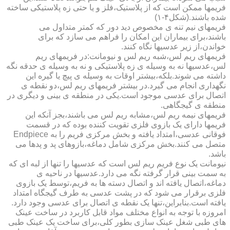
فریمها ممکن است که از پلاستیک،فلز و یا حتی زه پلاستیکی ساخته
شده باشند.(شکل۴-۱)
فریمهای نیم تنه ی مخصوص دید دور که کمتر متداول می
باشند،برای بیماران این امکان را فراهم می سازد که برای
خواندن،از زیر عدسیها نگاه کنند.
فریمهای ریم لس،شبه ریم لس و نیومانت:در فریمهای ریم
لس،عدسیها نه به وسیله ی زه پلاستیکی و نه به وسیله ی حدقه نگه
داشته می شوند.بلکه،بیشتر اوقات به وسیله ی پیچ یا گیره این
نگهداری انجام می گیرد.در بیشتر فریمهای ریم لس،دو نقطه ی
اتصال برای عدسی موجود است.یکی در منطقه ی بینی و دیگری در
منطقه ی گیجگاهی.
فریمهای نیمه ریم لس،مشابه ریم لس می باشند،بجز آنکه این
فریمها دارای یک بازوی فلزی تقویت کننده بوده که در قسمت
فوقانی عدسی،امتداد یافته و بخش مرکزی فریم را به Endpiece
متصل می کنند.بخش مرکزی شامل دماغه،بازوهای پد و پدها می
باشد.
نیومانت یک نوع فریم ریم لس است که عدسیها را تنها از لبه ای که
به سمت بینی قرار گرفته نگه می دارد.عدسیها در ناحیه ی
دماغه،اتصال یافته اند و اتصال دسته ها به فریم،توسط یک بازوی
فلزی برقرار می شود که در پشت عدسی به طرف گیجگاه امتداد
یافته است.بنابراین،تنها یک نقطه ی اتصال برای عدسی وجود دارد.
امروزه با توجه به انواع مختلف مواد قابل کاربرد در ساخت عینک
های طبی شغل عینک سازی بطور کلی،برای ساخت یک عینک طبی