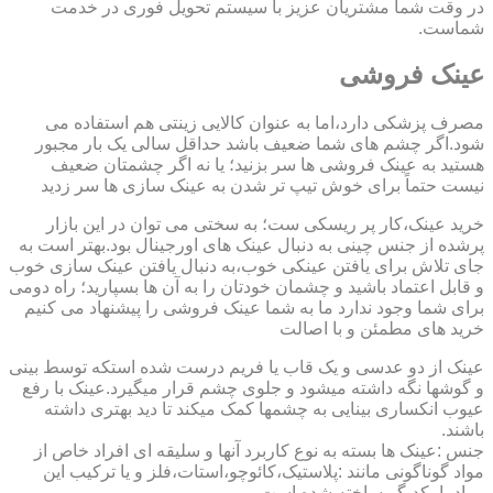
در وقت شما مشتریان عزیز با سیستم تحویل فوری در خدمت
شماست.
عینک فروشی
مصرف پزشکی دارد،اما به عنوان کالایی زینتی هم استفاده می
شود.اگر چشم های شما ضعیف باشد حداقل سالی یک بار مجبور
هستید به عینک فروشی ها سر بزنید؛ یا نه اگر چشمتان ضعیف
نیست حتماً برای خوش تیپ تر شدن به عینک سازی ها سر زدید
خرید عینک،کار پر ریسکی ست؛ به سختی می توان در این بازار
پرشده از جنس چینی به دنبال عینک های اورجینال بود.بهتر است به
جای تلاش برای یافتن عینکی خوب،به دنبال یافتن عینک سازی خوب
و قابل اعتماد باشید و چشمان خودتان را به آن ها بسپارید؛ راه دومی
برای شما وجود ندارد ما به شما عینک فروشی را پیشنهاد می کنیم
خرید های مطمئن و با اصالت
عینک از دو عدسی و یک قاب یا فریم درست شده استکه توسط بینی
و گوشها نگه داشته میشود و جلوی چشم قرار میگیرد.عینک با رفع
عیوب انکساری بینایی به چشمها کمک میکند تا دید بهتری داشته
باشند.
جنس :عینک ها بسته به نوع کاربرد آنها و سلیقه ای افراد خاص از
مواد گوناگونی مانند :پلاستیک،کائوچو،استات،فلز و یا ترکیب این
مواد با یکدیگر ساخته شده است.