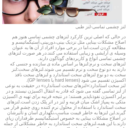
لنز چشمی تماسی-لنز طبی
در حالی که اصلی ترین کارکرد لنزهای چشمی تماسی هنوز هم
اصلاح مشکلات بینایی مثل نزدیک بینی،دوربینی،آستیگماتیسم و
مطالعه کردن است،اما در برخی موارد افراد از آن ها به عنوان
وسیله ی آرایشی و زیبایی استفاده می کنند.در هر صورت لنزهای
چشمی تماسی انواع و کاربردهای گوناگون دارند.
لنزهای سخت و نرم:لنزها بر اساس ماده ی سازنده و جنسی که
دارند به دو نوع سخت و نرم تقسیم می شوند.لنزهای سخت:لنز
سخت به دو نوع لنزهای سخت استاندارد و لنزهای سخت نافذ
اکسیژن تقسیم می شود (hard lenses یا GP lenses).
لنز سخت استاندارد:«لنزهای سخت استاندارد» در حقیقت به نوعی
از لنز تماسی گفته می شود که قادر به انتقال اکسیژن نیستند و در
برابر اکسیژن نفوذناپذیر هستند؛ در نتیجه قرنیه برای تهیه ی اکسیژن
متکی به پمپاژ اشک میان قرنیه و لنز در اثر پلک زدن است.لنزهای
سخت استاندارد با استفاده از محلول نرم کننده روی چشم قرار می
گیرند.این لنزها به خاطر قیمت مناسب،نگهداری آسان و تأثیرشان
در اصلاح مشکلات بینایی به خصوص آستیگماتیسم طرفداران زیای
دارند.با این همه،لنزهای سخت استاندارد به خاطر مشکلاتی از جمله