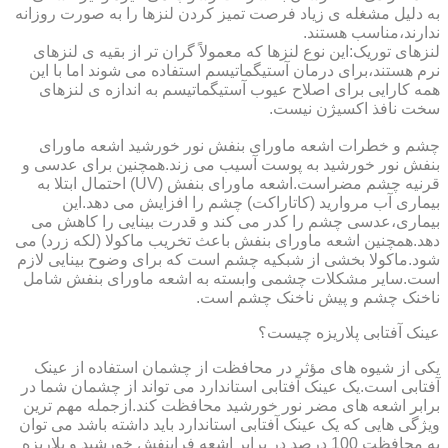
به دلیل مشغله ی زیاد فرصت تمیز کردن لنزها را به صورت روزانه
ندارند،مناسب هستند.
لنزهای توریک:این نوع لنزها که معمولاً گران تر از بقیه ی لنزهای
نرم هستند،برای درمان آستیگماتیسم استفاده می شوند اما با این
همه کارایی برای اصلاح عیوب آستیگماتیسم به اندازه ی لنزهای
سخت نافذ اکسیژن نیست.
چشم و خطرات اشعه ماورای بنفش نور خورشید اشعه ماورای
بنفش نور خورشید به پوست آسیب می زند.همچنین برای عدسی و
قرنیه چشم مضراست.اشعه ماورای بنفش (UV) احتمال ابتلا به
بیماری آب مروارید (کاتاراکت) چشم را افزایش می دهد.این
بیماری،عدسی چشم را کدر می کند و قدرت بینایی را کاهش می
دهد.همچنین اشعه ماورای بنفش باعث تخریب ماکولا (لکه زرد) می
شود.ماکولا بخشی از شبکیه چشم است که برای وضوح بینایی لازم
است.سایر مشکلات چشمی وابسته به اشعه ماورای بنفش شامل
ناخنک چشم و پیش ناخنک چشم است.
عینک آفتابی پلاریزه چیست؟
یکی از شیوه های مؤثر در محافظت از چشمان استفاده از عینک
آفتابی است.یک عینک آفتابی استاندارد می تواند از چشمان شما در
برابر اشعه های مضر نور خورشید محافظت کند.ازجمله مهم ترین
ویژگی هایی که یک عینک آفتابی استاندارد باید داشته باشد می توان
به محافظت 100 درصد در برابر اشعه فرابنفش خورشید و پلاریزه