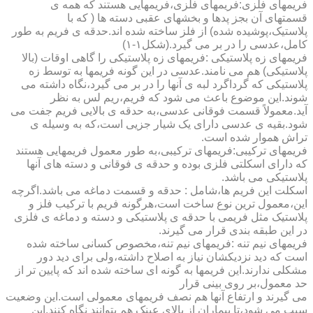
فریمهای فلزی:فریمهای فلزی،فریمهایی هستند که همه ی
قسمتهای آن بجز پدها و بخشهای عقبی دسته ها ( که با
پلاستیک،پوشیده شده) از فلز ساخته شده اند.حدقه ی فریم به طور
کامل،عدسی را در بر می گیرد.(شکل۱-۱)
فریمهای زه پلاستیکی :فریمهای زه پلاستیکی را گاهی اوقات (بالا
پلاستیکی) هم می نامند.عدسی در این گونه فریمها به توسط زه
پلاستیکی که گرداگرد لبه ی آنها را در بر می گیرد،نگاه داشته می
شوند.این موضوع باعث می شود که فریم،ریم لس به نظر
آید.معمولاً قسمت فوقانی عدسی،به حدقه ی بالایی فریم جفت می
شود.بقیه ی عدسی دارای یک شیار جزیی است،که به وسیله ی
تراش هموار شده است.
فریمهای ترکیبی:فریمهای ترکیبی،به طور معمول فریمهایی هستند
که دارای اسکلتی فلزی بوده و حدقه ی فوقانی و دسته های آنها
پلاستیکی می باشد.
اسکلت این فریم ها،شامل : حدقه و قسمت دماغه می باشد.اگرچه
این،معمول ترین نوع ساخت است،هرگونه فریم با ترکیب فلز و
پلاستیک مثل فریمی با حدقه ی پلاستیکی و دسته و دماغه ی فلزی
در این طبقه بندی قرار می گیرند.
فریمهای نیم تنه :فریمهای نیم تنه،مخصوص کسانی ساخته شده
است که دید نزدیکشان نیاز به اصلاح داشته،ولی برای دید دور
مشکلی ندارند.این فریمها به گونه ای ساخته شده اند که پایین تر از
حد معمول،بر روی بینی قرار
می گیرند و ارتفاع آنها هم نصف فریمهای معمولی است.این وضعیت
سبب می شود،تا بیماران از بالای عینک هم بتوانند نگاه کنند.این