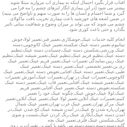
آفتاب قرار بگیرد احتمال اینکه به بیماری آب مروارید مبتلا شوید
بیشتر می شود (در این بیماری انگار لنزهای چشم را مه فرا می
گیرد و شما اجسام و انسان ها را به صورت مبهم و ناواضح می بینید)
در ضمن اشعه های خورشید باعث بیماری تخریب بافت ماکولای
چشم می شوند که می تواند بر میزان وضوح و شفافیت بینایی تاثیر
بگذارد و حتی باعث کوری شود.
انجام کلیه خدمات عینک,جوشکاری،تعمیر فنر،تعمیر لولا،جوش
تیتانیوم،تعمیر دسته عینک شکسته,تعمیر عینک کائوچویی,دسته
عینک ورزشی,شکستن دسته عینک,چسباندن دسته عینک,تنظیم
دسته عینک,تنظیم فریم عینک,تنظیم عینک,تعمیر شیشه عینک,تنظیم
عینک ریبن,نمایندگی تعمیرات عینک,تعمیر فریم عینک,تعمیر عینک
ری بن,تعمیر تخصصی عینک,تعمیر دسته عینک,تعمیر عینک
طبی,عینک,تعمیر دسته عینک افتابی,تعویض دسته عینک,تعمیر عینک
کائوچویی,تعمیرات عینک در تهران,تعمیرات عینک,آموزش تعمیرات
عینک,تعمیر شیشه عینک آفتابی,تعمیر قاب عینک,تعمیر دسته عینک
شکسته,تعویض دسته عینک,تعمیر عینک آفتابی,تعمیر فریم
عینک,لولا عینک,جوش عینک,چگونه عینک خود را تعمیر
کنیم,تعمیرات عینک آنلاین,تعمیر لولا عینک,تعمیر عینک آنلاین,تعمیر
عینک مرکز تهران,تعمیر عینک غرب تهران,تعمیر عینک شمال
تهران,پاره شدن نخ عینک,در آمدن شیشه عینک,کج شدن عینک,در
آمدن دسته عینک,آبکاری عینک,رنگ کردن عینک,شست و شوی
عینک,شکستن عینک فلزی,تعمیر عینک بچه
گانه,دسته,دسته,دسته,دسته می باشد.با کمترین تغییرات بر روی