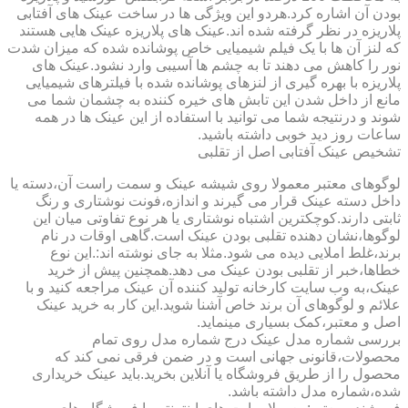
بودن آن اشاره کرد.هردو این ویژگی ها در ساخت عینک های آفتابی
پلاریزه در نظر گرفته شده اند.عینک های پلاریزه عینک هایی هستند
که لنز آن ها با یک فیلم شیمیایی خاص پوشانده شده که میزان شدت
نور را کاهش می دهند تا به چشم ها آسیبی وارد نشود.عینک های
پلاریزه با بهره گیری از لنزهای پوشانده شده با فیلترهای شیمیایی
مانع از داخل شدن این تابش های خیره کننده به چشمان شما می
شوند و درنتیجه شما می توانید با استفاده از این عینک ها در همه
ساعات روز دید خوبی داشته باشید.
تشخیص عینک آفتابی اصل از تقلبی
لوگوهای معتبر معمولا روی شیشه عینک و سمت راست آن،دسته یا
داخل دسته عینک قرار می گیرند و اندازه،فونت نوشتاری و رنگ
ثابتی دارند.کوچکترین اشتباه نوشتاری یا هر نوع تفاوتی میان این
لوگوها،نشان دهنده تقلبی بودن عینک است.گاهی اوقات در نام
برند،غلط املایی دیده می شود.مثلا به جای نوشته اند:.این نوع
خطاها،خبر از تقلبی بودن عینک می دهد.همچنین پیش از خرید
عینک،به وب سایت کارخانه تولید کننده آن عینک مراجعه کنید و با
علائم و لوگوهای آن برند خاص آشنا شوید.این کار به خرید عینک
اصل و معتبر،کمک بسیاری مینماید.
بررسی شماره مدل عینک درج شماره مدل روی تمام
محصولات،قانونی جهانی است و در ضمن فرقی نمی کند که
محصول را از طریق فروشگاه یا آنلاین بخرید.باید عینک خریداری
شده،شماره مدل داشته باشد.