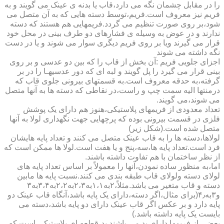
را در مقابل چشمان نگه می دارد،قاب یا بدنه ی عینک می گویند و به
فریم نیز معروف است.فریم،توسط دسته هایی که به آن متصل می
شود،بر روی صورت تنظیم می گردد.فریمهایی هم هستند که دسته
ندارند و در عوض به وسیله ی فشارهای دو طرف بینی در محل خود
قرار می گیرند ویا بر روی فریم دیگری سوار می شوند و یا در دست
نگه داشته می شوند
اجزای جلویی فریم :آن بخش از قاب را که بین دو عدسی و بر روی
بینی قرار می گیرد را پل گویند و لبه ای که دور عدسیهـا را در بر
گرفته،به حدقه معروف است.به قسمتهای بیرونی جلوی قاب که
درمنتها الیه سمت چپ و راست،در نقاطی که دسته ها به آنها متصل
می شوند،می گویند.
تعداد معدودی از فریمهای پلاستیکی،هنوز هم دارای یک پوشش
فلزی در قسمت بیرونی بوده که پرچهایی جهت نگهداری لولا به آنها
متصل شده است.(شکل زیر)
لولاها،دسته ها را به قاب عینک متصل می کنند و تعداد پایه هایشان
فرد است.تعداد پایه ها،سه،پنج و یا هفت است.لولا ها ممکن است که
از نظر ساختمان با هم تفاوت داشته باشند.
اما،به منظور ساده نمودن،آنها را معمولاً بر اساس تعداد پایه های
لولای دسته ولولای قاب طبقه بندی می کنند.نسبت پایه ها مابین
دسته و قاب متغیر می باشد.مثلاً،۲به۱،۱به۲،۳به۲،۲به۳،۴به۳
و۳به۴٫(برای مثال،اگر دسته،دارای یک پایه باشد،آنگاه قاب عینک دو
پایه دارد و بر عکس اگر قاب عینک دارای دو پایه باشد،دسته می
بایست یک پایه داشته باشد.)
بعضی از فریمها دارای پد می باشند.پد،قطعه ای پلاستیکی است که