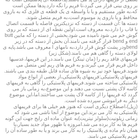
بر روی بینی قرار می گیرد،تا فریم را نگه دارد.پدها ممکن است
که،به طور مستقیم و یا با واسطه ی یک قطعه ی فلزی که به بازوی
محافظ و یا بازوی پد موسوم است،به فریم متصل شوند.
دسته ها :آن قسمت از دسته که نزدیکترین فاصله با قسمت اتصال
با قاب را دارد،به معروف است.اولین نقطه ای از دسته که بر روی
گوش خم می شود نامیده می شود.بخشی از دسته را که مابین butt
end و bend قرار گرفته می نامند.آن بخش از دسته که در زیر
bendودر پشت گوش قرار دارد،به نامهای l معروف می باشد.پایه ی
لولای دسته را گاهی هم می نامند.(شکل زیر)
فریمهای فاقد ریم را (مان تینگز) می نامند.در این فریمها،عدسیها
داخل فریم قرار می گیرند،و به فریم های ریم لس متصل می
شوند.فریمها خود نیز به شیوه های ساده قابل طبقه بندی می باشند.
فریمهای پلاستیکی:فریمهای پلاستیکی،از بعضی از انواع مواد
پلاستیکی ساخته می شوند.فریمهای پلاستیکی را گاهی به فریمهای
کاسه لاک پشتی نسبت می دهند و این موضوع،به زمانی باز می
گردد که فریمها را از کاسه لاک پشت می ساختند.اما،این موضوع
دیگر به فراموشی سپرده شده است.
(زیل)،اصطلاح دیگری است که هنوز هم خیلی ها برای فریمهای
پلاستیکی به کار می برند.این موضوع از آنجا ناشی می شود که
زمانی زیلونیت(سلولز نیتریت)به عنوان ماده ای رایج جهت این گونه
فریم ها به کار برده می شد.امروزه با ظهور مواد جدید بسیار،یا
همان نام ماده ی پلاستیک را به کار می برند و یا به طور ساده آن را
فریم پلاستیکی می نامند.