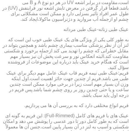
است،مقاومت در برابر اشعه UV در هر دو نوع A و B می
باشد.قطعاً قرار گرفتن در معرض تابش اشعه نور فرابنفش (UV) در
طول عمر افراد تأثیر بسزایی دارد و ممکن است مشکلاتی برای
چشم او ازجمله آب مروارید و دژنراسیون ماکولا،ایجاد کند.
عینک طبی زنانه-عینک طبی مردانه
به طور کلی یکی از ویژگی های یک عینک طبی خوب این است که
لنز آن از نظر پزشکی مناسب بیماری چشم باشد و همچنین بتواند در
مقابل خطراتی که چشم را تهدید می کند ازجمله برخورد و شکستی
مقاومت کند.البته انعکاس نور و سرعت پخش آن نیز بسیار مهم
است که هنگام خرید عینک باید درباره این موضوعات از فروشنده
سؤال کنید.
فریم:عینک طبی نیمه فریم قاب عینک عامل مهم دیگر برای عینک
طبی می باشد.فریم از چندین جهت حائز اهمیت است.اول اینکه
وزن آن بسیار مهم است زیرا در برخی موارد ممکن است چندین
ساعت و یا حتی چندین روز بر روی چشم شما باشد.پس فریم در
درجه اول باید سبک باشد.
فریم انواع مختلفی دارد که به بررسی آن ها می پردازیم.
عینک های با فریم های کامل (Full-Rimmed): این فریم به گونه ای
است که به طور کامل دور تا دور عدسی را پوشش می دهد و امکان
شکستی و آسیب به لنز در آن بسیار پایین است.جنس آن ها معمولاً