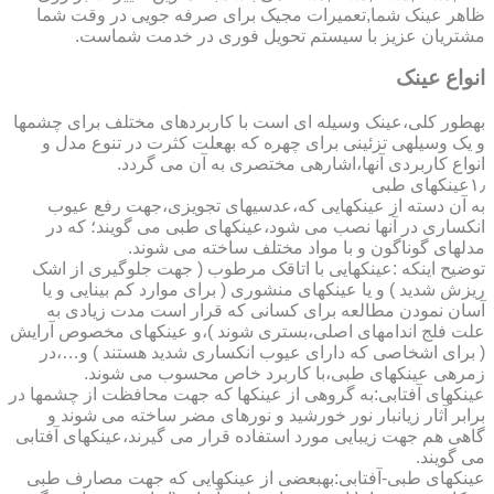
ظاهر عینک شما,تعمیرات مجیک برای صرفه جویی در وقت شما
مشتریان عزیز با سیستم تحویل فوری در خدمت شماست.
انواع عینک
به­طور کلی،عینک وسیله ای است با کاربردهای مختلف برای چشمها
و یک وسیله­ی تزئینی برای چهره که به­علت کثرت در تنوع مدل و
انواع کاربردی آنها،اشاره­ی مختصری به آن می گردد.
۱٫عینکهای طبی
به آن دسته از عینکهایی که،عدسیهای تجویزی،جهت رفع عیوب
انکساری در آنها نصب می شود،عینکهای طبی می گویند؛ که در
مدلهای گوناگون و با مواد مختلف ساخته می شوند.
توضیح اینکه :عینکهایی با اتاقک مرطوب ( جهت جلوگیری از اشک
ریزش شدید ) و یا عینکهای منشوری ( برای موارد کم بینایی و یا
آسان نمودن مطالعه برای کسانی که قرار است مدت زیادی به
علت فلج اندامهای اصلی،بستری شوند )،و عینکهای مخصوص آرایش
( برای اشخاصی که دارای عیوب انکساری شدید هستند ) و…،در
زمره­ی عینکهای طبی،با کاربرد خاص محسوب می شوند.
عینکهای آفتابی:به گروهی از عینکها که جهت محافظت از چشمها در
برابر آثار زیانبار نور خورشید و نورهای مضر ساخته می شوند و
گاهی هم جهت زیبایی مورد استفاده قرار می گیرند،عینکهای آفتابی
می گویند.
عینکهای طبی-آفتابی:به­بعضی از عینکهایی که جهت مصارف طبی