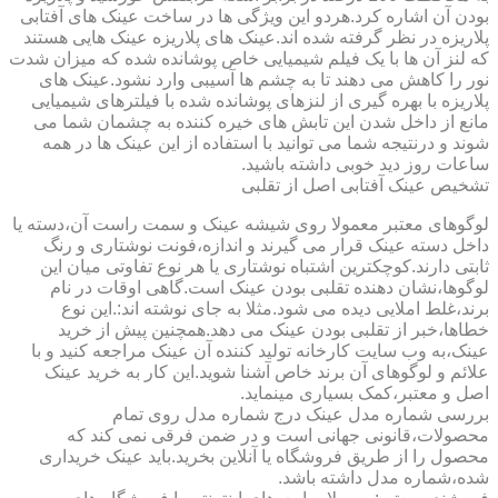
بودن آن اشاره کرد.هردو این ویژگی ها در ساخت عینک های آفتابی
پلاریزه در نظر گرفته شده اند.عینک های پلاریزه عینک هایی هستند
که لنز آن ها با یک فیلم شیمیایی خاص پوشانده شده که میزان شدت
نور را کاهش می دهند تا به چشم ها آسیبی وارد نشود.عینک های
پلاریزه با بهره گیری از لنزهای پوشانده شده با فیلترهای شیمیایی
مانع از داخل شدن این تابش های خیره کننده به چشمان شما می
شوند و درنتیجه شما می توانید با استفاده از این عینک ها در همه
ساعات روز دید خوبی داشته باشید.
تشخیص عینک آفتابی اصل از تقلبی
لوگوهای معتبر معمولا روی شیشه عینک و سمت راست آن،دسته یا
داخل دسته عینک قرار می گیرند و اندازه،فونت نوشتاری و رنگ
ثابتی دارند.کوچکترین اشتباه نوشتاری یا هر نوع تفاوتی میان این
لوگوها،نشان دهنده تقلبی بودن عینک است.گاهی اوقات در نام
برند،غلط املایی دیده می شود.مثلا به جای نوشته اند:.این نوع
خطاها،خبر از تقلبی بودن عینک می دهد.همچنین پیش از خرید
عینک،به وب سایت کارخانه تولید کننده آن عینک مراجعه کنید و با
علائم و لوگوهای آن برند خاص آشنا شوید.این کار به خرید عینک
اصل و معتبر،کمک بسیاری مینماید.
بررسی شماره مدل عینک درج شماره مدل روی تمام
محصولات،قانونی جهانی است و در ضمن فرقی نمی کند که
محصول را از طریق فروشگاه یا آنلاین بخرید.باید عینک خریداری
شده،شماره مدل داشته باشد.