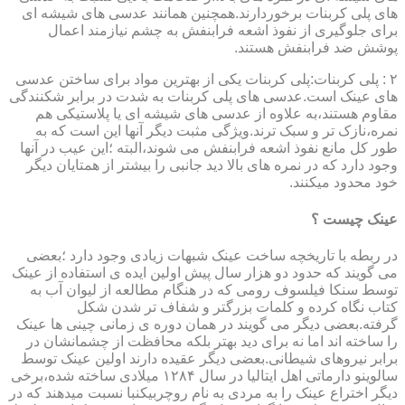
های پلی کربنات برخوردارند.همچنین همانند عدسی های شیشه ای
برای جلوگیری از نفوذ اشعه فرابنفش به چشم نیازمند اعمال
پوشش ضد فرابنفش هستند.
۲ : پلی کربنات:پلی کربنات یکی از بهترین مواد برای ساختن عدسی
های عینک است.عدسی های پلی کربنات به شدت در برابر شکنندگی
مقاوم هستند،به علاوه از عدسی های شیشه ای یا پلاستیکی هم
نمره،نازک تر و سبک ترند.ویژگی مثبت دیگر آنها این است که به
طور کل مانع نفوذ اشعه فرابنفش می شوند،البته ؛این عیب در آنها
وجود دارد که در نمره های بالا دید جانبی را بیشتر از همتایان دیگر
خود محدود میکنند.
عینک چیست ؟
در ربطه با تاریخچه ساخت عینک شبهات زیادی وجود دارد ؛بعضی
می گویند که حدود دو هزار سال پیش اولین ایده ی استفاده از عینک
توسط سنکا فیلسوف رومی که در هنگام مطالعه از لیوان آب به
کتاب نگاه کرده و کلمات بزرگتر و شفاف تر شدن شکل
گرفته.بعضی دیگر می گویند در همان دوره ی زمانی چینی ها عینک
را ساخته اند اما نه برای دید بهتر بلکه محافظت از چشمانشان در
برابر نیروهای شیطانی.بعضی دیگر عقیده دارند اولین عینک توسط
سالوینو دارماتی اهل ایتالیا در سال ۱۲۸۴ میلادی ساخته شده،برخی
دیگر اختراع عینک را به مردی به نام روچربیکنبا نسبت میدهند که در