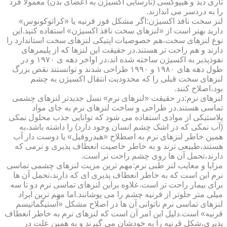
تاری دید و هیپوکسی (نارسایی اکسیژن به اعضای بدن) معمولا فرد
را به دردسر می اندازند.
لنز سخت نافذ اکسیژن:اگر مشکل قوز قرنیه یا «کراتوکونوس»
دارید بهتر است از «لنزهای سخت نافذ اکسیژن» استفاده کنید.این
نوع لنزهای سخت،هم خصوصیات اپتیکی لنزهای سخت استاندارد را
دارند و هم راحت تر هستند.در حقیقت این لنزها که از پلیمرهای
نفوذپذیر به اکسیژن ساخته شده اند،در اواخر دهه ی ۱۹۷۰ و در
طول دهه های ۱۹۸۰ و ۱۹۹۰ طراحی شدند و توانستند نقص بزرگ
لنزهای سخت قبلی را که محدودیت انتقال اکسیژن به چشم
بود،اصلاح کنند.
لنزهای نرم:در حقیقت «لنزهای نرم» نسل جدیدتر لنزهای چشمی
تماسی هستند.در طراحی و ساخت لنزهای نرم به جای مواد
پلاستیکی از موادی استفاده می شود که توانایی جذب محلول نمکی
(آب نمکی که در اشک چشم انسان وجود دارد) را داشته باشد،به
همین خاطر لنزهای نرم به اصطلاح «هیدروفیل» یا دوست دار آب
هستند،طبیعی ترند و به خاطر خاصیت انعطاف پذیری و نرمی که
دارند،تحمل آن ها روی چشم راحت تر است.
مزایا و معایب لنز طبی نرم:مهم ترین مزیت لنزهای چشمی تماسی
نرم این است که به خاطر انعطاف پذیری ای که دارند،تحمل آن ها
برای بیمار راحت تر است.علاوه براین لنزهای تماسی نرم دو تا سه
میلی متر جلوتر از قرنیه چشم را می پوشانند.اما مهم ترین ایراد
لنزهای تماسی نرم ناتوانی آن ها در اصلاح مشکل «آستیگماتیسم
قرنیه» است.دلیل این امر آن است که لنزهای نرم به خاطر انعطاف
پذیری،شکل قرنیه را به خودشان می گیرند و به همین علت در