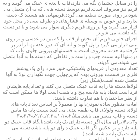
را در مقابل چشمان نگه می دارد،قاب یا بدنه ی عینک می گویند و به
فریم نیز معروف است.فریم،توسط دسته هایی که به آن متصل می
شود،بر روی صورت تنظیم می گردد.فریمهایی هم هستند که دسته
ندارند و در عوض به وسیله ی فشارهای دو طرف بینی در محل خود
قرار می گیرند ویا بر روی فریم دیگری سوار می شوند و یا در دست
نگه داشته می شوند
اجزای جلویی فریم :آن بخش از قاب را که بین دو عدسی و بر روی
بینی قرار می گیرد را پل گویند و لبه ای که دور عدسیهـا را در بر
گرفته،به حدقه معروف است.به قسمتهای بیرونی جلوی قاب که
درمنتها الیه سمت چپ و راست،در نقاطی که دسته ها به آنها متصل
می شوند،می گویند.
تعداد معدودی از فریمهای پلاستیکی،هنوز هم دارای یک پوشش
فلزی در قسمت بیرونی بوده که پرچهایی جهت نگهداری لولا به آنها
متصل شده است.(شکل زیر)
لولاها،دسته ها را به قاب عینک متصل می کنند و تعداد پایه هایشان
فرد است.تعداد پایه ها،سه،پنج و یا هفت است.لولا ها ممکن است که
از نظر ساختمان با هم تفاوت داشته باشند.
اما،به منظور ساده نمودن،آنها را معمولاً بر اساس تعداد پایه های
لولای دسته ولولای قاب طبقه بندی می کنند.نسبت پایه ها مابین
دسته و قاب متغیر می باشد.مثلاً،۲به۱،۱به۲،۳به۲،۲به۳،۴به۳
و۳به۴٫(برای مثال،اگر دسته،دارای یک پایه باشد،آنگاه قاب عینک دو
پایه دارد و بر عکس اگر قاب عینک دارای دو پایه باشد،دسته می
بایست یک پایه داشته باشد.)
بعضی از فریمها دارای پد می باشند.پد،قطعه ای پلاستیکی است که