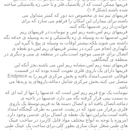
فریمها ممکن است که از پلاستیک،فلز و یا حتی زه پلاستیکی ساخته
شده باشند.(شکل۴-۱)
فریمهای نیم تنه ی مخصوص دید دور که کمتر متداول می
باشند،برای بیماران این امکان را فراهم می سازد که برای
خواندن،از زیر عدسیها نگاه کنند.
فریمهای ریم لس،شبه ریم لس و نیومانت:در فریمهای ریم
لس،عدسیها نه به وسیله ی زه پلاستیکی و نه به وسیله ی حدقه نگه
داشته می شوند.بلکه،بیشتر اوقات به وسیله ی پیچ یا گیره این
نگهداری انجام می گیرد.در بیشتر فریمهای ریم لس،دو نقطه ی
اتصال برای عدسی موجود است.یکی در منطقه ی بینی و دیگری در
منطقه ی گیجگاهی.
فریمهای نیمه ریم لس،مشابه ریم لس می باشند،بجز آنکه این
فریمها دارای یک بازوی فلزی تقویت کننده بوده که در قسمت
فوقانی عدسی،امتداد یافته و بخش مرکزی فریم را به Endpiece
متصل می کنند.بخش مرکزی شامل دماغه،بازوهای پد و پدها می
باشد.
نیومانت یک نوع فریم ریم لس است که عدسیها را تنها از لبه ای که
به سمت بینی قرار گرفته نگه می دارد.عدسیها در ناحیه ی
دماغه،اتصال یافته اند و اتصال دسته ها به فریم،توسط یک بازوی
فلزی برقرار می شود که در پشت عدسی به طرف گیجگاه امتداد
یافته است.بنابراین،تنها یک نقطه ی اتصال برای عدسی وجود دارد.
امروزه با توجه به انواع مختلف مواد قابل کاربرد در ساخت عینک
های طبی شغل عینک سازی بطور کلی،برای ساخت یک عینک طبی