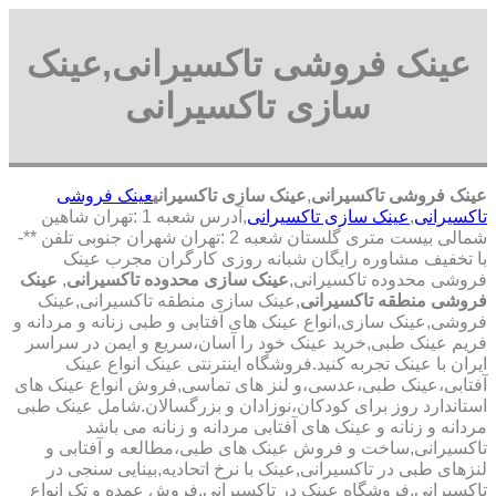
عینک فروشی تاکسیرانی,عینک
سازی تاکسیرانی
عینک فروشی تاکسیرانی
,
عینک سازی تاکسیرانی
عینک فروشی
تاکسیرانی
,
عینک سازی تاکسیرانی
,آدرس شعبه 1 :تهران شاهین
شمالی بیست متری گلستان شعبه 2 :تهران شهران جنوبی تلفن **-
با تخفیف مشاوره رایگان شبانه روزی کارگران مجرب عینک
فروشی محدوده تاکسیرانی,
عینک سازی محدوده تاکسیرانی
,
عینک
فروشی منطقه تاکسیرانی
,عینک سازی منطقه تاکسیرانی,عینک
فروشی,عینک سازی,انواع عینک های آفتابی و طبی زنانه و مردانه و
فریم عینک طبی,خرید عینک خود را آسان،سریع و ایمن در سراسر
ایران با عینک تجربه کنید.فروشگاه اینترنتی عینک انواع عینک
آفتابی،عینک طبی،عدسی،و لنز های تماسی,فروش انواع عینک های
استاندارد روز برای کودکان،نوزادان و بزرگسالان.شامل عینک طبی
مردانه و زنانه و عینک های آفتابی مردانه و زنانه می باشد
تاکسیرانی,ساخت و فروش عینک های طبی،مطالعه و آفتابی و
لنزهای طبی در تاکسیرانی,عینک با نرخ اتحادیه,بینایی سنجی در
تاکسیرانی,فروشگاه عینک در تاکسیرانی,فروش عمده و تک انواع