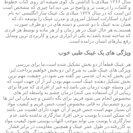
سال ۱۲۶۶ میلادی،با گذاشتن یک گوی شیشه ای روی کتاب خطوط
و کلمات را درشت تر و واضح تر می دید.اما چیزی که مشخص است
این است که در سال ۱۷۲۷ میلادی یک عینک ساز انگلیسی ؛به نام
ادوارد اسکارلت استایل امروزی و مدرن عینک را توسعه داد،که
همان بدنه عینک با دو عدسی و دسته های در دو طرف صورت
هستند.به هر حال عینک در هر زمان و از هر ماده و توسط هر فردی
که ساخته شده باشد؛به یکی از ابزاری ترین و کاربردی ترین وسایل
رفع نیازهای انسان درامده است.
ویژگی های یک عینک طبی خوب
هر عینک قطعاً از دو بخش تشکیل شده است.ما برای بررسی
ویژگی های عینک طبی به شرح این دو بخش خواهیم پرداخت.لنز:
این بخش که به آن عدسی نیز گفته می شود،در حقیقت مهم ترین
بخش تشکیل دهنده عینک است.مهم بودن لنز از آن جهت است که
این وسیله جهت درمان می باشد.(به غیر از افرادی که صرفاً برای
زیبایی از آن استفاده می کنند) درمان چشم به واسطه لنز های
مخصوص انجام می شود فریم: برای نگه داشتن و چیدمان این لنز ها
بر رو چشم،نیاز به قابی مخصوص است.جنس فریم و کیفیت مواد
آن بسیار مهم است.جنس فریم از آن جهت دارای اهمیت می باشد
که ممکن است با پوست برخی افراد سازگاری نداشته باشد.عدم
سازگاری با پوست می تواند موجب التهاب پوستی شود.کیفیت مواد
به کاررفته،در طول عمر عینک و همچنین مقاومت در برابر فشار
تأثیر بسزایی دارد.پس در نتیجه اگر می خواهید ویژگی های یک عینک