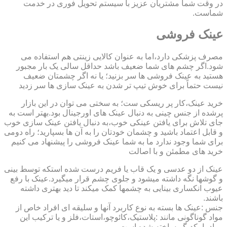
در وقت شما مشتریان عزیز با سیستم تحویل فوری در خدمت
شماست.
عینک فروشی
مصرف پزشکی دارد،اما به عنوان کالایی زینتی هم استفاده می
شود.اگر چشم های شما ضعیف باشد حداقل سالی یک بار مجبور
هستید به عینک فروشی ها سر بزنید؛ یا نه اگر چشمتان ضعیف
نیست حتماً برای خوش تیپ تر شدن به عینک سازی ها سر زدید
خرید عینک،کار پر ریسکی ست؛ به سختی می توان در این بازار
پرشده از جنس چینی به دنبال عینک های اورجینال بود.بهتر است به
جای تلاش برای یافتن عینکی خوب،به دنبال یافتن عینک سازی خوب
و قابل اعتماد باشید و چشمان خودتان را به آن ها بسپارید؛ راه دومی
برای شما وجود ندارد ما به شما عینک فروشی را پیشنهاد می کنیم
خرید های مطمئن و با اصالت
عینک از دو عدسی و یک قاب یا فریم درست شده استکه توسط بینی
و گوشها نگه داشته میشود و جلوی چشم قرار میگیرد.عینک با رفع
عیوب انکساری بینایی به چشمها کمک میکند تا دید بهتری داشته
باشند.
جنس :عینک ها بسته به نوع کاربرد آنها و سلیقه ای افراد خاص از
مواد گوناگونی مانند :پلاستیک،کائوچو،استات،فلز و یا ترکیب این
مواد با یکدیگر ساخته شده است.