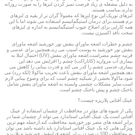
به دلیل مشغله ی زیاد فرصت تمیز کردن لنزها را به صورت روزانه
ندارند،مناسب هستند.
لنزهای توریک:این نوع لنزها که معمولاً گران تر از بقیه ی لنزهای
نرم هستند،برای درمان آستیگماتیسم استفاده می شوند اما با این
همه کارایی برای اصلاح عیوب آستیگماتیسم به اندازه ی لنزهای
سخت نافذ اکسیژن نیست.
چشم و خطرات اشعه ماورای بنفش نور خورشید اشعه ماورای
بنفش نور خورشید به پوست آسیب می زند.همچنین برای عدسی و
قرنیه چشم مضراست.اشعه ماورای بنفش (UV) احتمال ابتلا به
بیماری آب مروارید (کاتاراکت) چشم را افزایش می دهد.این
بیماری،عدسی چشم را کدر می کند و قدرت بینایی را کاهش می
دهد.همچنین اشعه ماورای بنفش باعث تخریب ماکولا (لکه زرد) می
شود.ماکولا بخشی از شبکیه چشم است که برای وضوح بینایی لازم
است.سایر مشکلات چشمی وابسته به اشعه ماورای بنفش شامل
ناخنک چشم و پیش ناخنک چشم است.
عینک آفتابی پلاریزه چیست؟
یکی از شیوه های مؤثر در محافظت از چشمان استفاده از عینک
آفتابی است.یک عینک آفتابی استاندارد می تواند از چشمان شما در
برابر اشعه های مضر نور خورشید محافظت کند.ازجمله مهم ترین
ویژگی هایی که یک عینک آفتابی استاندارد باید داشته باشد می توان
به محافظت 100 درصد در برابر اشعه فرابنفش خورشید و پلاریزه