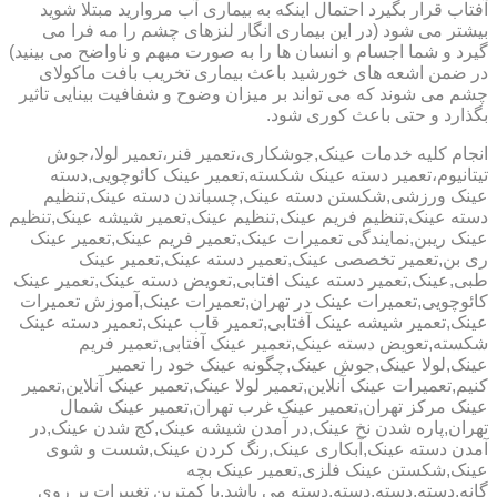
آفتاب قرار بگیرد احتمال اینکه به بیماری آب مروارید مبتلا شوید
بیشتر می شود (در این بیماری انگار لنزهای چشم را مه فرا می
گیرد و شما اجسام و انسان ها را به صورت مبهم و ناواضح می بینید)
در ضمن اشعه های خورشید باعث بیماری تخریب بافت ماکولای
چشم می شوند که می تواند بر میزان وضوح و شفافیت بینایی تاثیر
بگذارد و حتی باعث کوری شود.
انجام کلیه خدمات عینک,جوشکاری،تعمیر فنر،تعمیر لولا،جوش
تیتانیوم،تعمیر دسته عینک شکسته,تعمیر عینک کائوچویی,دسته
عینک ورزشی,شکستن دسته عینک,چسباندن دسته عینک,تنظیم
دسته عینک,تنظیم فریم عینک,تنظیم عینک,تعمیر شیشه عینک,تنظیم
عینک ریبن,نمایندگی تعمیرات عینک,تعمیر فریم عینک,تعمیر عینک
ری بن,تعمیر تخصصی عینک,تعمیر دسته عینک,تعمیر عینک
طبی,عینک,تعمیر دسته عینک افتابی,تعویض دسته عینک,تعمیر عینک
کائوچویی,تعمیرات عینک در تهران,تعمیرات عینک,آموزش تعمیرات
عینک,تعمیر شیشه عینک آفتابی,تعمیر قاب عینک,تعمیر دسته عینک
شکسته,تعویض دسته عینک,تعمیر عینک آفتابی,تعمیر فریم
عینک,لولا عینک,جوش عینک,چگونه عینک خود را تعمیر
کنیم,تعمیرات عینک آنلاین,تعمیر لولا عینک,تعمیر عینک آنلاین,تعمیر
عینک مرکز تهران,تعمیر عینک غرب تهران,تعمیر عینک شمال
تهران,پاره شدن نخ عینک,در آمدن شیشه عینک,کج شدن عینک,در
آمدن دسته عینک,آبکاری عینک,رنگ کردن عینک,شست و شوی
عینک,شکستن عینک فلزی,تعمیر عینک بچه
گانه,دسته,دسته,دسته,دسته می باشد.با کمترین تغییرات بر روی