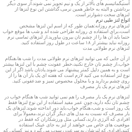
آستیگماتیسم های بالاتر از یک و نیم تجویز نمی شوند.از سوی دیگر
برداشتن و البته به خاطر همین نرمی،گذاشتن این نوع لنزها از
لنزهای سخت دشوارتر است.
انواع لنز طبی نرم
لنزهای نرم روزانه:همان طور که از اسم این لنزها مشخص
است،برای استفاده ی روزانه طراحی شده اند و شب ها موقع خواب
حتما باید آن ها را از چشم تان بیرون بیاورید.از لنزهای تماسی نرم
روزانه نباید بیشتر از ۱۸ ساعت در طول روز استفاده کنید.
لنزهای نرم طولانی مدت
از آن جایی که می توانید لنزهای نرم طولانی مدت را شب ها،هنگام
خواب،از چشم تان خارج نکنید،خطر عفونت چشم با این لنزها بیشتر
است و به همین دلیل کمتر پیشنهاد می شوند.یادتان باشد اگر از این
نوع لنز استفاده می کنید لازم است که هفته ای یک بار آن ها را از
روی چشم بردارید و با محلول مخصوص تمیز و ضدعفونی کنید.
لنزهای نرم یک بار مصرف
لنزهای نرم یک بار مصرف را هم نمی توانید شب ها هنگام خواب در
چشم تان نگه دارید،چون عمر مفید استفاده از این نوع لنزها فقط
یک روز است و شب،هنگام خواب،باید دور انداخته شوند.لنزهای یک
بار مصرف که نسبت به مدل های دیگر گران ترند،معمولاً برای
افرادی که آلرژی دارند،کسانی مثل ورزشکاران که فقط در
موقعیت های خاص می خواهند از لنز به جای عینک استفاده
کنند،افرادی که لنزشان به سرعت رسوب می گیرد و نیز کسانی که