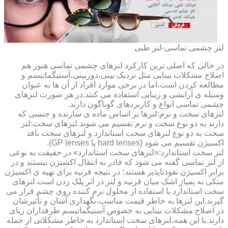
لنز چشمی تماسی-لنز طبی
در حالی که اصلی ترین کارکرد لنزهای چشمی تماسی هنوز هم
اصلاح مشکلات بینایی مثل نزدیک بینی،دوربینی،آستیگماتیسم و
مطالعه کردن است،اما در برخی موارد افراد از آن ها به عنوان
وسیله ی آرایشی و زیبایی استفاده می کنند.در هر صورت لنزهای
چشمی تماسی انواع و کاربردهای گوناگون دارند.
لنزهای سخت و نرم:لنزها بر اساس ماده ی سازنده و جنسی که
دارند به دو نوع سخت و نرم تقسیم می شوند.لنزهای سخت:لنز
سخت به دو نوع لنزهای سخت استاندارد و لنزهای سخت نافذ
اکسیژن تقسیم می شود (hard lenses یا GP lenses).
لنز سخت استاندارد:«لنزهای سخت استاندارد» در حقیقت به نوعی
از لنز تماسی گفته می شود که قادر به انتقال اکسیژن نیستند و در
برابر اکسیژن نفوذناپذیر هستند؛ در نتیجه قرنیه برای تهیه ی اکسیژن
متکی به پمپاژ اشک میان قرنیه و لنز در اثر پلک زدن است.لنزهای
سخت استاندارد با استفاده از محلول نرم کننده روی چشم قرار می
گیرند.این لنزها به خاطر قیمت مناسب،نگهداری آسان و تأثیرشان
در اصلاح مشکلات بینایی به خصوص آستیگماتیسم طرفداران زیای
دارند.با این همه،لنزهای سخت استاندارد به خاطر مشکلاتی از جمله