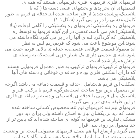
فریمهای فلزی:فریمهای فلزی،فریمهایی هستند که همه ی
قسمتهای آن بجز پدها و بخشهای عقبی دسته ها ( که با
پلاستیک،پوشیده شده) از فلز ساخته شده اند.حدقه ی فریم به طور
کامل،عدسی را در بر می گیرد.(شکل۱-۱)
فریمهای زه پلاستیکی :فریمهای زه پلاستیکی را گاهی اوقات (بالا
پلاستیکی) هم می نامند.عدسی در این گونه فریمها به توسط زه
پلاستیکی که گرداگرد لبه ی آنها را در بر می گیرد،نگاه داشته می
شوند.این موضوع باعث می شود که فریم،ریم لس به نظر
آید.معمولاً قسمت فوقانی عدسی،به حدقه ی بالایی فریم جفت می
شود.بقیه ی عدسی دارای یک شیار جزیی است،که به وسیله ی
تراش هموار شده است.
فریمهای ترکیبی:فریمهای ترکیبی،به طور معمول فریمهایی هستند
که دارای اسکلتی فلزی بوده و حدقه ی فوقانی و دسته های آنها
پلاستیکی می باشد.
اسکلت این فریم ها،شامل : حدقه و قسمت دماغه می باشد.اگرچه
این،معمول ترین نوع ساخت است،هرگونه فریم با ترکیب فلز و
پلاستیک مثل فریمی با حدقه ی پلاستیکی و دسته و دماغه ی فلزی
در این طبقه بندی قرار می گیرند.
فریمهای نیم تنه :فریمهای نیم تنه،مخصوص کسانی ساخته شده
است که دید نزدیکشان نیاز به اصلاح داشته،ولی برای دید دور
مشکلی ندارند.این فریمها به گونه ای ساخته شده اند که پایین تر از
حد معمول،بر روی بینی قرار
می گیرند و ارتفاع آنها هم نصف فریمهای معمولی است.این وضعیت
سبب می شود،تا بیماران از بالای عینک هم بتوانند نگاه کنند.این