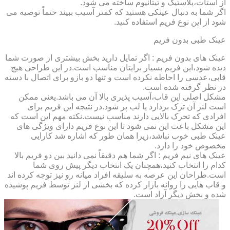
از استات،پلاستیک و تیتانیوم ساخته می شود.
اگر شما به دنبال عینکی هستید که کمتر آسیب ببیند حتماً توصیه می
شود از این نوع فریم استفاده کنید.
عینک طبی بدون فریم
عینک های بدون فریم : اگر تمایل دارید بخش بیشتری از صورت شما
دیده شود،این فریم بسیار برایتان مناسب است.در این طراحی هیچ
قابی،عدسی را احاطه نکرده است و تنها دو بازو برای اتصال با دسته
در نظر گرفته شده است.
مشکل اصلی این قاب،آسیب پذیری بالا آن می باشد.یعنی ممکن
است لنز آن ترک بردارد یا لب پر شود.در نتیجه این فریم برای
افرادی که تحرک بالایی دارند مناسب نیست.نکته مهم این است که
این مشکل باعث این نمی شود تا این نوع فریم دارای ویژگی های
عینک طبی خوب نباشد،زیرا همان طور که اشاره شد کارایی
مخصوص خود را دارد.
عینک های نیم فریم : اگر شما هم دقیقاً نمی دانید بین دو فریم بالا
کدام را انتخاب کنید،همچنان یک انتخاب دیگر پیش روی شما
است.طراحان این عرصه به سلیقه افراد میانه رو نیز توجه کرده اند
و قاب هایی را روانه بازار کرده که بخشی از لنز توسط فریم پوشیده
شده و بخش دیگر آزاد است.