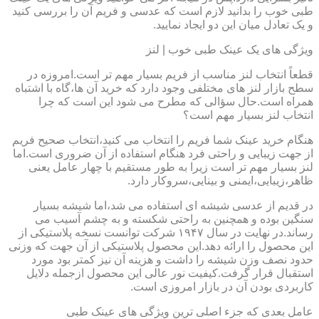
طبی خوب را بدانید لازم است که عدسی و فریم آن را بررسی کنید
و یک تعادل میان این دو ایجاد نمایید.
ویژگی های یک عینک طبی خوب | لنز
قطعاً انتخاب لنز مناسب از فریم بسیار مهم تر است.امروزه در
سطح بازار لنز های مختلفی وجود دارد که خرید آن ها،گاه با اشتباه
همراه است.حال سؤالی که مطرح می شود این است که چرا
انتخاب لنز بسیار مهم است؟
هنگام خرید عینک شما فریم را انتخاب می کنید،انتخاب صحیح فریم
از جهت زیبایی و راحتی فرد هنگام استفاده از آن ضروری است.اما
لنز بسیار مهم تر است زیرا به طور مستقیم با چهار عامل یعنی
ظاهر،زیبایی،ایمنی و بینایی،سروکار دارد.
در قدیم از عدسی شیشه ای استفاده می شد،اما شیشه بسیار
سنگین بوده و همچنین به راحتی شکسته و به چشم آسیب می
رساند.در نهایت در سال ۱۹۴۷ شرکت توانست نسخه پلاستیکی از
این محصول را ارائه دهد.این محصول پلاستیکی از آن جهت که وزنی
حدود نصف وزن شیشه را داشت و هزینه آن نیز کمتر بود مورد
استقبال قرار گرفت.کیفیت نور عالی این محصول ازجمله دلایل
کاربردی بودن آن در بازار امروزی است.
عامل بعدی که جزء اصلی ترین ویژگی های عینک طبی