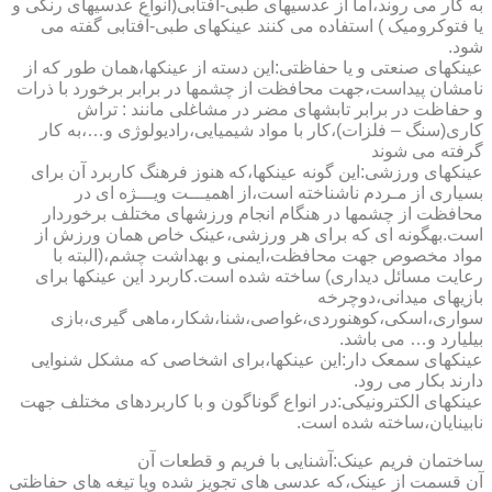
به کار می روند،اما از عدسیهای طبی-آفتابی(انواع عدسیهای رنگی و
یا فتوکرومیک ) استفاده می کنند عینکهای طبی-آفتابی گفته می
شود.
عینکهای صنعتی و یا حفاظتی:این دسته از عینکها،همان طور که از
نامشان پیداست،جهت محافظت از چشمها در برابر برخورد با ذرات
و حفاظت در برابر تابشهای مضر در مشاغلی مانند : تراش
کاری(سنگ – فلزات)،کار با مواد شیمیایی،رادیولوژی و…،به کار
گرفته می شوند
عینکهای ورزشی:این گونه عینکها،که هنوز فرهنگ کاربرد آن برای
بسیاری از مـردم ناشناخته است،از اهمیـــت ویـــژه ای در
محافظت از چشمها در هنگام انجام ورزشهای مختلف برخوردار
است.به­گونه ای که برای هر ورزشی،عینک خاص همان ورزش از
مواد مخصوص جهت محافظت،ایمنی و بهداشت چشم،(البته با
رعایت مسائل دیداری) ساخته شده است.کاربرد این عینکها برای
بازیهای میدانی،دوچرخه
سواری،اسکی،کوهنوردی،غواصی،شنا،شکار،ماهی گیری،بازی
بیلیارد و… می باشد.
عینکهای سمعک دار:این عینکها،برای اشخاصی که مشکل شنوایی
دارند بکار می رود.
عینکهای الکترونیکی:در انواع گوناگون و با کاربردهای مختلف جهت
نابینایان،ساخته شده است.
ساختمان فریم عینک:آشنایی با فریم و قطعات آن
آن قسمت از عینک،که عدسی های تجویز شده ویا تیغه های حفاظتی