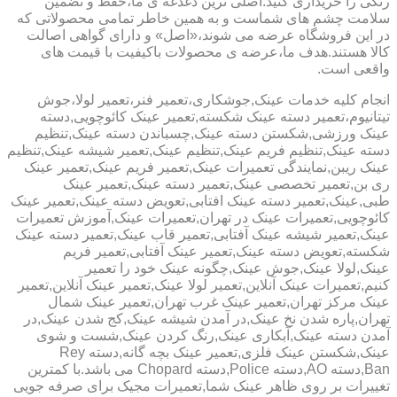
رنگی را خریداری کنید.اصلی ترین دغدغه ی ما،حفظ و تضمین
سلامت چشم های شماست و به همین خاطر تمامی محصولاتی که
در این فروشگاه عرضه می شوند،«اصل» و دارای گواهی اصالت
کالا هستند.هدف ما،عرضه ی محصولات باکیفیت با قیمت های
واقعی است.
انجام کلیه خدمات عینک,جوشکاری،تعمیر فنر،تعمیر لولا،جوش
تیتانیوم،تعمیر دسته عینک شکسته,تعمیر عینک کائوچویی,دسته
عینک ورزشی,شکستن دسته عینک,چسباندن دسته عینک,تنظیم
دسته عینک,تنظیم فریم عینک,تنظیم عینک,تعمیر شیشه عینک,تنظیم
عینک ریبن,نمایندگی تعمیرات عینک,تعمیر فریم عینک,تعمیر عینک
ری بن,تعمیر تخصصی عینک,تعمیر دسته عینک,تعمیر عینک
طبی,عینک,تعمیر دسته عینک افتابی,تعویض دسته عینک,تعمیر عینک
کائوچویی,تعمیرات عینک در تهران,تعمیرات عینک,آموزش تعمیرات
عینک,تعمیر شیشه عینک آفتابی,تعمیر قاب عینک,تعمیر دسته عینک
شکسته,تعویض دسته عینک,تعمیر عینک آفتابی,تعمیر فریم
عینک,لولا عینک,جوش عینک,چگونه عینک خود را تعمیر
کنیم,تعمیرات عینک آنلاین,تعمیر لولا عینک,تعمیر عینک آنلاین,تعمیر
عینک مرکز تهران,تعمیر عینک غرب تهران,تعمیر عینک شمال
تهران,پاره شدن نخ عینک,در آمدن شیشه عینک,کج شدن عینک,در
آمدن دسته عینک,آبکاری عینک,رنگ کردن عینک,شست و شوی
عینک,شکستن عینک فلزی,تعمیر عینک بچه گانه,دسته Rey
Ban,دسته AO,دسته Police,دسته Chopard می باشد.با کمترین
تغییرات بر روی ظاهر عینک شما,تعمیرات مجیک برای صرفه جویی