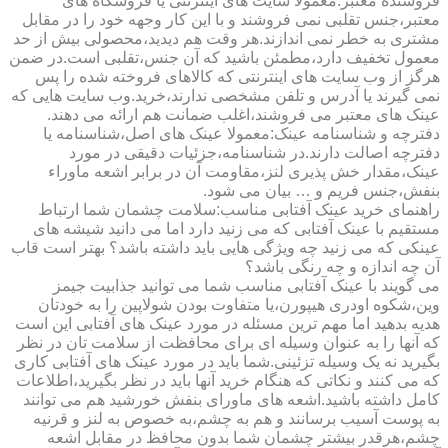
فروشنده معتبر:معمولا سایت های اینترنتی یا فروشگاه های
معتبر،جنس تقلبی نمی فروشند و با این کار وجهه خود را در مقابل
مشتری به خطر نمی اندازند.هر وقت هم دیدید،محصولی بیش از حد
معمول تخفیف دارد،مطمئن باشید که آن جنس،تقلبی است.در ضمن
هرگز از وب سایت های اینترنتی که کالاهای فروخته شده را پس
نمی گیرند یا آدرس و تلفن مشخصی ندارند،خرید.وب سایت هایی که
عینک های معتبر می فروشند،اغلب ضمانت هم ارائه می دهند.
دفترچه و شناسنامه عینک:معمولا عینک های اصل،شناسنامه یا
دفترچه اصالت دارند.در شناسنامه،جزئیات دقیقی در مورد
عینک،مقدار خش پذیری لنز،مقاومت آن در برابر اشعه ماوراء
بنفش،جنس فریم و … بیان می شود.
راهنمای خرید عینک آفتابی مناسب:سلامت چشمان شما ارتباط
مستقیم با عینک آفتابی که می زنید دارد اما می دانید شیشه های
عینکی که می زنید چه ویژگی هایی باید داشته باشد؟ بهتر است قاب
آن چه اندازه و چه رنگی باشد؟
می گویند با عینک آفتابی مناسب شما می توانید جذابیت جیمز
وین،شکوه اودری هیپورن،یا متفاوت بودن شولاپین را به خودتان
هدیه بدهید اما مهم ترین مسئله در مورد عینک های آفتابی این است
که آنها را به عنوان وسیله ای برای محافظت از سلامت تان در نظر
بگیرید نه یک وسیله تزئینی.شما باید در مورد عینک های آفتابی کاری
که می کنند و نکاتی که هنگام خرید آنها باید در نظر بگیرید،اطلاعات
کامل داشته باشید.اشعه های ماورای بنفش خورشید هم می توانند
به پوست آسیب برسانند و هم به چشم،به خصوص به لنز و قرنیه
چشم،هرقدر بیشتر چشمان شما بدون محافظ در مقابل اشعه