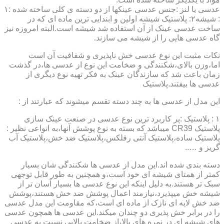
عدسی یا لنز :جنس عدسی عینکها از دو دسته ی کلی ساخته شده :۱
: شیشه۲: پلاستیک شیشه اولین و ابندایی ترین ماده ای که در
ساخت عدسی عینک از آن استفاده شد شیشه است.البته امروزه نیز
گاه عدسی هایی را از شیشه می سازند.
نکات مثبت این نوع عدسی خش ناپذیری و شفافیت آن است
اما،وزن بالای،شکنندگی و ضخامت این نوع از عدسی ها،در گذشت
زمان باعث شد که سازندگان عینک به فکر تهیه نوع دیگری از
عدسی ها بیفتند.پلاستیک
این مدل از عدسی ها به چند دسته تقسم میشوند که عبارتند از :
۱ : پلاستیک :پر کاربرد ترین نوع عدسی در صنعت عینک سازی
پلاستیک CR39 میباشد که بسته به نوع پوشش آنها،به انواعی نظیر :
پلاستیک ساده،پلاستیک آنتی رفلکس،پلاستیک ضد خش،پلاستیک آب
گریز و …..
دسته بندی شده اند.این مدل از عدسی ها شکنندگی شان بسیار
کمتر از همتای شیشه ای خود است،و همچنین به طور قابل توجهی
سبک تر هستند.به دلیل اینکه این نوع عدسی ها بسیار آسان تر از
شیشه خش میپذیرد،نیازمند اعمال پوشش ضد خش هستند،پوشش
ضد خش لایه ای نازک از ماده ای است،که مقاومت این مدل عدسی
را در برابر خش پذیری دو چندان میکند.این عدسی ها همچون عدسی
های شیشه ای در نمره های بالا،از ضخامت بالایی نسبت به عدسی