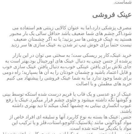
شماست.
عینک فروشی
مصرف پزشکی دارد،اما به عنوان کالایی زینتی هم استفاده می
شود.اگر چشم های شما ضعیف باشد حداقل سالی یک بار مجبور
هستید به عینک فروشی ها سر بزنید؛ یا نه اگر چشمتان ضعیف
نیست حتماً برای خوش تیپ تر شدن به عینک سازی ها سر زدید
خرید عینک،کار پر ریسکی ست؛ به سختی می توان در این بازار
پرشده از جنس چینی به دنبال عینک های اورجینال بود.بهتر است به
جای تلاش برای یافتن عینکی خوب،به دنبال یافتن عینک سازی خوب
و قابل اعتماد باشید و چشمان خودتان را به آن ها بسپارید؛ راه دومی
برای شما وجود ندارد ما به شما عینک فروشی را پیشنهاد می کنیم
خرید های مطمئن و با اصالت
عینک از دو عدسی و یک قاب یا فریم درست شده استکه توسط بینی
و گوشها نگه داشته میشود و جلوی چشم قرار میگیرد.عینک با رفع
عیوب انکساری بینایی به چشمها کمک میکند تا دید بهتری داشته
باشند.
جنس :عینک ها بسته به نوع کاربرد آنها و سلیقه ای افراد خاص از
مواد گوناگونی مانند :پلاستیک،کائوچو،استات،فلز و یا ترکیب این
مواد با یکدیگر ساخته شده است.
عدسی یا لنز :جنس عدسی عینکها از دو دسته ی کلی ساخته شده :۱