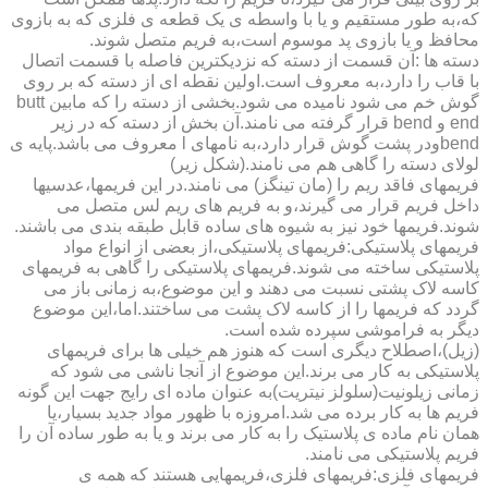
که،به طور مستقیم و یا با واسطه ی یک قطعه ی فلزی که به بازوی
محافظ و یا بازوی پد موسوم است،به فریم متصل شوند.
دسته ها :آن قسمت از دسته که نزدیکترین فاصله با قسمت اتصال
با قاب را دارد،به معروف است.اولین نقطه ای از دسته که بر روی
گوش خم می شود نامیده می شود.بخشی از دسته را که مابین butt
end و bend قرار گرفته می نامند.آن بخش از دسته که در زیر
bendودر پشت گوش قرار دارد،به نامهای l معروف می باشد.پایه ی
لولای دسته را گاهی هم می نامند.(شکل زیر)
فریمهای فاقد ریم را (مان تینگز) می نامند.در این فریمها،عدسیها
داخل فریم قرار می گیرند،و به فریم های ریم لس متصل می
شوند.فریمها خود نیز به شیوه های ساده قابل طبقه بندی می باشند.
فریمهای پلاستیکی:فریمهای پلاستیکی،از بعضی از انواع مواد
پلاستیکی ساخته می شوند.فریمهای پلاستیکی را گاهی به فریمهای
کاسه لاک پشتی نسبت می دهند و این موضوع،به زمانی باز می
گردد که فریمها را از کاسه لاک پشت می ساختند.اما،این موضوع
دیگر به فراموشی سپرده شده است.
(زیل)،اصطلاح دیگری است که هنوز هم خیلی ها برای فریمهای
پلاستیکی به کار می برند.این موضوع از آنجا ناشی می شود که
زمانی زیلونیت(سلولز نیتریت)به عنوان ماده ای رایج جهت این گونه
فریم ها به کار برده می شد.امروزه با ظهور مواد جدید بسیار،یا
همان نام ماده ی پلاستیک را به کار می برند و یا به طور ساده آن را
فریم پلاستیکی می نامند.
فریمهای فلزی:فریمهای فلزی،فریمهایی هستند که همه ی