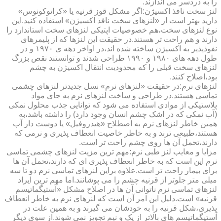
را به دردسر می اندازند.
لنز سخت نافذ اکسیژن:اگر مشکل قوز قرنیه یا «کراتوکونوس»
دارید بهتر است از «لنزهای سخت نافذ اکسیژن» استفاده کنید.این
نوع لنزهای سخت،هم خصوصیات اپتیکی لنزهای سخت استاندارد را
دارند و هم راحت تر هستند.در حقیقت این لنزها که از پلیمرهای
نفوذپذیر به اکسیژن ساخته شده اند،در اواخر دهه ی ۱۹۷۰ و در
طول دهه های ۱۹۸۰ و ۱۹۹۰ طراحی شدند و توانستند نقص بزرگ
لنزهای سخت قبلی را که محدودیت انتقال اکسیژن به چشم
بود،اصلاح کنند.
لنزهای نرم:در حقیقت «لنزهای نرم» نسل جدیدتر لنزهای چشمی
تماسی هستند.در طراحی و ساخت لنزهای نرم به جای مواد
پلاستیکی از موادی استفاده می شود که توانایی جذب محلول نمکی
(آب نمکی که در اشک چشم انسان وجود دارد) را داشته باشد،به
همین خاطر لنزهای نرم به اصطلاح «هیدروفیل» یا دوست دار آب
هستند،طبیعی ترند و به خاطر خاصیت انعطاف پذیری و نرمی که
دارند،تحمل آن ها روی چشم راحت تر است.
مزایا و معایب لنز طبی نرم:مهم ترین مزیت لنزهای چشمی تماسی
نرم این است که به خاطر انعطاف پذیری ای که دارند،تحمل آن ها
برای بیمار راحت تر است.علاوه براین لنزهای تماسی نرم دو تا سه
میلی متر جلوتر از قرنیه چشم را می پوشانند.اما مهم ترین ایراد
لنزهای تماسی نرم ناتوانی آن ها در اصلاح مشکل «آستیگماتیسم
قرنیه» است.دلیل این امر آن است که لنزهای نرم به خاطر انعطاف
پذیری،شکل قرنیه را به خودشان می گیرند و به همین علت در
آستیگماتیسم های بالاتر از یک و نیم تجویز نمی شوند.از سوی دیگر