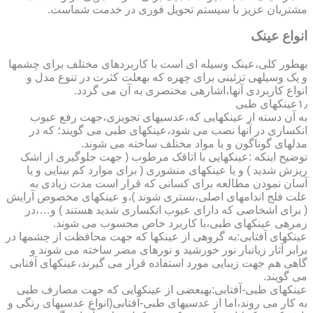
مشتریان عزیز با سیستم تحویل فوری در خدمت شماست.
انواع عینک
به­طور کلی،عینک وسیله ای است با کاربردهای مختلف برای چشمها
و یک وسیله­ی تزئینی برای چهره که به­علت کثرت در تنوع مدل و
انواع کاربردی آنها،اشاره­ی مختصری به آن می گردد.
۱٫عینکهای طبی
به آن دسته از عینکهایی که،عدسیهای تجویزی،جهت رفع عیوب
انکساری در آنها نصب می شود،عینکهای طبی می گویند؛ که در
مدلهای گوناگون و با مواد مختلف ساخته می شوند.
توضیح اینکه :عینکهایی با اتاقک مرطوب ( جهت جلوگیری از اشک
ریزش شدید ) و یا عینکهای منشوری ( برای موارد کم بینایی و یا
آسان نمودن مطالعه برای کسانی که قرار است مدت زیادی به
علت فلج اندامهای اصلی،بستری شوند )،و عینکهای مخصوص آرایش
( برای اشخاصی که دارای عیوب انکساری شدید هستند ) و…،در
زمره­ی عینکهای طبی،با کاربرد خاص محسوب می شوند.
عینکهای آفتابی:به گروهی از عینکها که جهت محافظت از چشمها در
برابر آثار زیانبار نور خورشید و نورهای مضر ساخته می شوند و
گاهی هم جهت زیبایی مورد استفاده قرار می گیرند،عینکهای آفتابی
می گویند.
عینکهای طبی-آفتابی:به­بعضی از عینکهایی که جهت مصارف طبی
به کار می روند،اما از عدسیهای طبی-آفتابی(انواع عدسیهای رنگی و