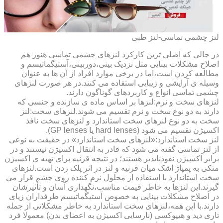
لنز چشمی تماسی-لنز طبی
در حالی که اصلی ترین کارکرد لنزهای چشمی تماسی هنوز هم
اصلاح مشکلات بینایی مثل نزدیک بینی،دوربینی،آستیگماتیسم و
مطالعه کردن است،اما در برخی موارد افراد از آن ها به عنوان
وسیله ی آرایشی و زیبایی استفاده می کنند.در هر صورت لنزهای
چشمی تماسی انواع و کاربردهای گوناگون دارند.
لنزهای سخت و نرم:لنزها بر اساس ماده ی سازنده و جنسی که
دارند به دو نوع سخت و نرم تقسیم می شوند.لنزهای سخت:لنز
سخت به دو نوع لنزهای سخت استاندارد و لنزهای سخت نافذ
اکسیژن تقسیم می شود (hard lenses یا GP lenses).
لنز سخت استاندارد:«لنزهای سخت استاندارد» در حقیقت به نوعی
از لنز تماسی گفته می شود که قادر به انتقال اکسیژن نیستند و در
برابر اکسیژن نفوذناپذیر هستند؛ در نتیجه قرنیه برای تهیه ی اکسیژن
متکی به پمپاژ اشک میان قرنیه و لنز در اثر پلک زدن است.لنزهای
سخت استاندارد با استفاده از محلول نرم کننده روی چشم قرار می
گیرند.این لنزها به خاطر قیمت مناسب،نگهداری آسان و تأثیرشان
در اصلاح مشکلات بینایی به خصوص آستیگماتیسم طرفداران زیای
دارند.با این همه،لنزهای سخت استاندارد به خاطر مشکلاتی از جمله
تاری دید و هیپوکسی (نارسایی اکسیژن به اعضای بدن) معمولا فرد