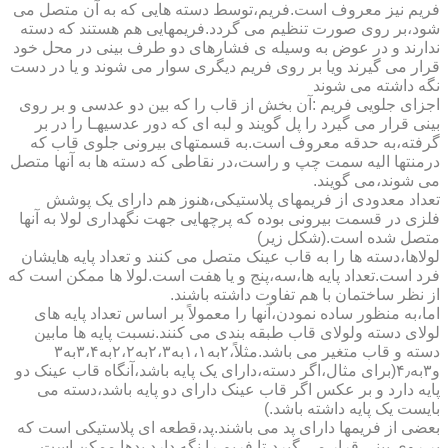
فریم نیز معروف است.فریم،توسط دسته هایی که به آن متصل می
شود،بر روی صورت تنظیم می گردد.فریمهایی هم هستند که دسته
ندارند و در عوض به وسیله ی فشارهای دو طرف بینی در محل خود
قرار می گیرند ویا بر روی فریم دیگری سوار می شوند و یا در دست
نگه داشته می شوند
اجزای جلویی فریم :آن بخش از قاب را که بین دو عدسی و بر روی
بینی قرار می گیرد را پل گویند و لبه ای که دور عدسیهـا را در بر
گرفته،به حدقه معروف است.به قسمتهای بیرونی جلوی قاب که
درمنتها الیه سمت چپ و راست،در نقاطی که دسته ها به آنها متصل
می شوند،می گویند.
تعداد معدودی از فریمهای پلاستیکی،هنوز هم دارای یک پوشش
فلزی در قسمت بیرونی بوده که پرچهایی جهت نگهداری لولا به آنها
متصل شده است.(شکل زیر)
لولاها،دسته ها را به قاب عینک متصل می کنند و تعداد پایه هایشان
فرد است.تعداد پایه ها،سه،پنج و یا هفت است.لولا ها ممکن است که
از نظر ساختمان با هم تفاوت داشته باشند.
اما،به منظور ساده نمودن،آنها را معمولاً بر اساس تعداد پایه های
لولای دسته ولولای قاب طبقه بندی می کنند.نسبت پایه ها مابین
دسته و قاب متغیر می باشد.مثلاً،۲به۱،۱به۲،۳به۲،۲به۳،۴به۳
و۳به۴٫(برای مثال،اگر دسته،دارای یک پایه باشد،آنگاه قاب عینک دو
پایه دارد و بر عکس اگر قاب عینک دارای دو پایه باشد،دسته می
بایست یک پایه داشته باشد.)
بعضی از فریمها دارای پد می باشند.پد،قطعه ای پلاستیکی است که
بر روی بینی قرار می گیرد،تا فریم را نگه دارد.پدها ممکن است