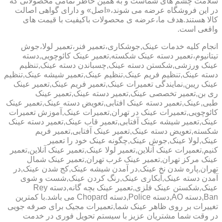
سلامت چشم های شماست و به همین خاطر تمامی محصولاتی که
در این فروشگاه عرضه می شوند،«اصل» و دارای گواهی اصالت
کالا هستند.هدف ما،عرضه ی محصولات باکیفیت با قیمت های
واقعی است.
انجام کلیه خدمات عینک,جوشکاری،تعمیر فنر،تعمیر لولا،جوش
تیتانیوم،تعمیر دسته عینک شکسته,تعمیر عینک کائوچویی,دسته
عینک ورزشی,شکستن دسته عینک,چسباندن دسته عینک,تنظیم
دسته عینک,تنظیم فریم عینک,تنظیم عینک,تعمیر شیشه عینک,تنظیم
عینک ریبن,نمایندگی تعمیرات عینک,تعمیر فریم عینک,تعمیر عینک
ری بن,تعمیر تخصصی عینک,تعمیر دسته عینک,تعمیر عینک
طبی,عینک,تعمیر دسته عینک افتابی,تعویض دسته عینک,تعمیر عینک
کائوچویی,تعمیرات عینک در تهران,تعمیرات عینک,آموزش تعمیرات
عینک,تعمیر شیشه عینک آفتابی,تعمیر قاب عینک,تعمیر دسته عینک
شکسته,تعویض دسته عینک,تعمیر عینک آفتابی,تعمیر فریم
عینک,لولا عینک,جوش عینک,چگونه عینک خود را تعمیر
کنیم,تعمیرات عینک آنلاین,تعمیر لولا عینک,تعمیر عینک آنلاین,تعمیر
عینک مرکز تهران,تعمیر عینک غرب تهران,تعمیر عینک شمال
تهران,پاره شدن نخ عینک,در آمدن شیشه عینک,کج شدن عینک,در
آمدن دسته عینک,آبکاری عینک,رنگ کردن عینک,شست و شوی
عینک,شکستن عینک فلزی,تعمیر عینک بچه گانه,دسته Rey
Ban,دسته AO,دسته Police,دسته Chopard می باشد.با کمترین
تغییرات بر روی ظاهر عینک شما,تعمیرات مجیک برای صرفه جویی
در وقت شما مشتریان عزیز با سیستم تحویل فوری در خدمت