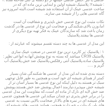
: شیشه۲: پلاستیک شیشه اولین و ابندایی ترین ماده ای که در
ساخت عدسی عینک از آن استفاده شد شیشه است.البته امروزه نیز
گاه عدسی هایی را از شیشه می سازند.
نکات مثبت این نوع عدسی خش ناپذیری و شفافیت آن است
اما،وزن بالای،شکنندگی و ضخامت این نوع از عدسی ها،در گذشت
زمان باعث شد که سازندگان عینک به فکر تهیه نوع دیگری از
عدسی ها بیفتند.پلاستیک
این مدل از عدسی ها به چند دسته تقسم میشوند که عبارتند از :
۱ : پلاستیک :پر کاربرد ترین نوع عدسی در صنعت عینک سازی
پلاستیک CR39 میباشد که بسته به نوع پوشش آنها،به انواعی نظیر :
پلاستیک ساده،پلاستیک آنتی رفلکس،پلاستیک ضد خش،پلاستیک آب
گریز و …..
دسته بندی شده اند.این مدل از عدسی ها شکنندگی شان بسیار
کمتر از همتای شیشه ای خود است،و همچنین به طور قابل توجهی
سبک تر هستند.به دلیل اینکه این نوع عدسی ها بسیار آسان تر از
شیشه خش میپذیرد،نیازمند اعمال پوشش ضد خش هستند،پوشش
ضد خش لایه ای نازک از ماده ای است،که مقاومت این مدل عدسی
را در برابر خش پذیری دو چندان میکند.این عدسی ها همچون عدسی
های شیشه ای در نمره های بالا،از ضخامت بالایی نسبت به عدسی
های پلی کربنات برخوردارند.همچنین همانند عدسی های شیشه ای