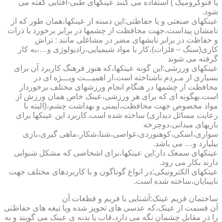
یا فتوکرومیک ) استفاده می کنند عینکهای طبی-آفتابی گفته می
شود.
عینکهای صنعتی و یا حفاظتی:این دسته از عینکها،همان طور که از
نامشان پیداست،جهت محافظت از چشمها در برابر برخورد با ذرات
و حفاظت در برابر تابشهای مضر در مشاغلی مانند : تراش
کاری(سنگ – فلزات)،کار با مواد شیمیایی،رادیولوژی و…،به کار
گرفته می شوند
عینکهای ورزشی:این گونه عینکها،که هنوز فرهنگ کاربرد آن برای
بسیاری از مـردم ناشناخته است،از اهمیـــت ویـــژه ای در
محافظت از چشمها در هنگام انجام ورزشهای مختلف برخوردار
است.به­گونه ای که برای هر ورزشی،عینک خاص همان ورزش از
مواد مخصوص جهت محافظت،ایمنی و بهداشت چشم،(البته با
رعایت مسائل دیداری) ساخته شده است.کاربرد این عینکها برای
بازیهای میدانی،دوچرخه
سواری،اسکی،کوهنوردی،غواصی،شنا،شکار،ماهی گیری،بازی
بیلیارد و… می باشد.
عینکهای سمعک دار:این عینکها،برای اشخاصی که مشکل شنوایی
دارند بکار می رود.
عینکهای الکترونیکی:در انواع گوناگون و با کاربردهای مختلف جهت
نابینایان،ساخته شده است.
ساختمان فریم عینک:آشنایی با فریم و قطعات آن
آن قسمت از عینک،که عدسی های تجویز شده ویا تیغه های حفاظتی
را در مقابل چشمان نگه می دارد،قاب یا بدنه ی عینک می گویند و به