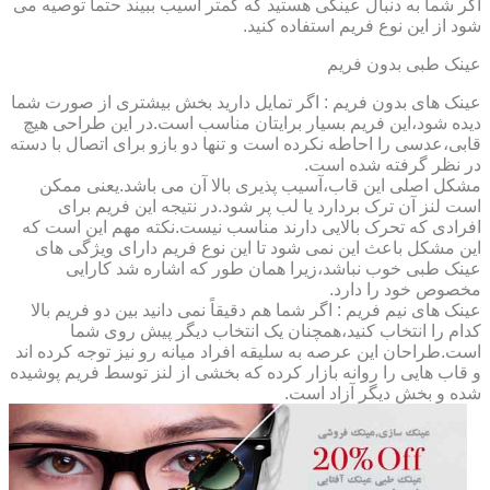
اگر شما به دنبال عینکی هستید که کمتر آسیب ببیند حتماً توصیه می
شود از این نوع فریم استفاده کنید.
عینک طبی بدون فریم
عینک های بدون فریم : اگر تمایل دارید بخش بیشتری از صورت شما
دیده شود،این فریم بسیار برایتان مناسب است.در این طراحی هیچ
قابی،عدسی را احاطه نکرده است و تنها دو بازو برای اتصال با دسته
در نظر گرفته شده است.
مشکل اصلی این قاب،آسیب پذیری بالا آن می باشد.یعنی ممکن
است لنز آن ترک بردارد یا لب پر شود.در نتیجه این فریم برای
افرادی که تحرک بالایی دارند مناسب نیست.نکته مهم این است که
این مشکل باعث این نمی شود تا این نوع فریم دارای ویژگی های
عینک طبی خوب نباشد،زیرا همان طور که اشاره شد کارایی
مخصوص خود را دارد.
عینک های نیم فریم : اگر شما هم دقیقاً نمی دانید بین دو فریم بالا
کدام را انتخاب کنید،همچنان یک انتخاب دیگر پیش روی شما
است.طراحان این عرصه به سلیقه افراد میانه رو نیز توجه کرده اند
و قاب هایی را روانه بازار کرده که بخشی از لنز توسط فریم پوشیده
شده و بخش دیگر آزاد است.