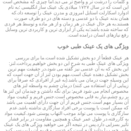
و کلمات را درشت تر و واضح تر می دید.اما چیزی که مشخص است
این است که در سال ۱۷۲۷ میلادی یک عینک ساز انگلیسی ؛به نام
ادوارد اسکارلت استایل امروزی و مدرن عینک را توسعه داد،که
همان بدنه عینک با دو عدسی و دسته های در دو طرف صورت
هستند.به هر حال عینک در هر زمان و از هر ماده و توسط هر فردی
که ساخته شده باشد؛به یکی از ابزاری ترین و کاربردی ترین وسایل
رفع نیازهای انسان درامده است.
ویژگی های یک عینک طبی خوب
هر عینک قطعاً از دو بخش تشکیل شده است.ما برای بررسی
ویژگی های عینک طبی به شرح این دو بخش خواهیم پرداخت.لنز:
این بخش که به آن عدسی نیز گفته می شود،در حقیقت مهم ترین
بخش تشکیل دهنده عینک است.مهم بودن لنز از آن جهت است که
این وسیله جهت درمان می باشد.(به غیر از افرادی که صرفاً برای
زیبایی از آن استفاده می کنند) درمان چشم به واسطه لنز های
مخصوص انجام می شود فریم: برای نگه داشتن و چیدمان این لنز ها
بر رو چشم،نیاز به قابی مخصوص است.جنس فریم و کیفیت مواد
آن بسیار مهم است.جنس فریم از آن جهت دارای اهمیت می باشد
که ممکن است با پوست برخی افراد سازگاری نداشته باشد.عدم
سازگاری با پوست می تواند موجب التهاب پوستی شود.کیفیت مواد
به کاررفته،در طول عمر عینک و همچنین مقاومت در برابر فشار
تأثیر بسزایی دارد.پس در نتیجه اگر می خواهید ویژگی های یک عینک
طبی خوب را بدانید لازم است که عدسی و فریم آن را بررسی کنید