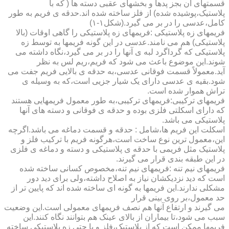
قسمتهای آن بجز پدها و بخشهای عقبی دسته ها ( که با
پلاستیک،پوشیده شده) از فلز ساخته شده اند.حدقه ی فریم به طور
کامل،عدسی را در بر می گیرد.(شکل۱-۱)
فریمهای زه پلاستیکی :فریمهای زه پلاستیکی را گاهی اوقات (بالا
پلاستیکی) هم می نامند.عدسی در این گونه فریمها به توسط زه
پلاستیکی که گرداگرد لبه ی آنها را در بر می گیرد،نگاه داشته می
شوند.این موضوع باعث می شود که فریم،ریم لس به نظر
آید.معمولاً قسمت فوقانی عدسی،به حدقه ی بالایی فریم جفت می
شود.بقیه ی عدسی دارای یک شیار جزیی است،که به وسیله ی
تراش هموار شده است.
فریمهای ترکیبی:فریمهای ترکیبی،به طور معمول فریمهایی هستند
که دارای اسکلتی فلزی بوده و حدقه ی فوقانی و دسته های آنها
پلاستیکی می باشد.
اسکلت این فریم ها،شامل : حدقه و قسمت دماغه می باشد.اگرچه
این،معمول ترین نوع ساخت است،هرگونه فریم با ترکیب فلز و
پلاستیک مثل فریمی با حدقه ی پلاستیکی و دسته و دماغه ی فلزی
در این طبقه بندی قرار می گیرند.
فریمهای نیم تنه :فریمهای نیم تنه،مخصوص کسانی ساخته شده
است که دید نزدیکشان نیاز به اصلاح داشته،ولی برای دید دور
مشکلی ندارند.این فریمها به گونه ای ساخته شده اند که پایین تر از
حد معمول،بر روی بینی قرار
می گیرند و ارتفاع آنها هم نصف فریمهای معمولی است.این وضعیت
سبب می شود،تا بیماران از بالای عینک هم بتوانند نگاه کنند.این
فریمها ممکن است که از پلاستیک،فلز و یا حتی زه پلاستیکی ساخته