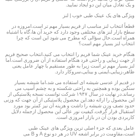
و یک تعادل میان این دو ایجاد نمایید.
ویژگی های یک عینک طبی خوب | لنز
قطعاً انتخاب لنز مناسب از فریم بسیار مهم تر است.امروزه در
سطح بازار لنز های مختلفی وجود دارد که خرید آن ها،گاه با اشتباه
همراه است.حال سؤالی که مطرح می شود این است که چرا
انتخاب لنز بسیار مهم است؟
هنگام خرید عینک شما فریم را انتخاب می کنید،انتخاب صحیح فریم
از جهت زیبایی و راحتی فرد هنگام استفاده از آن ضروری است.اما
لنز بسیار مهم تر است زیرا به طور مستقیم با چهار عامل یعنی
ظاهر،زیبایی،ایمنی و بینایی،سروکار دارد.
در قدیم از عدسی شیشه ای استفاده می شد،اما شیشه بسیار
سنگین بوده و همچنین به راحتی شکسته و به چشم آسیب می
رساند.در نهایت در سال ۱۹۴۷ شرکت توانست نسخه پلاستیکی از
این محصول را ارائه دهد.این محصول پلاستیکی از آن جهت که وزنی
حدود نصف وزن شیشه را داشت و هزینه آن نیز کمتر بود مورد
استقبال قرار گرفت.کیفیت نور عالی این محصول ازجمله دلایل
کاربردی بودن آن در بازار امروزی است.
عامل بعدی که جزء اصلی ترین ویژگی های عینک طبی
است،مقاومت در برابر اشعه UV در هر دو نوع A و B می