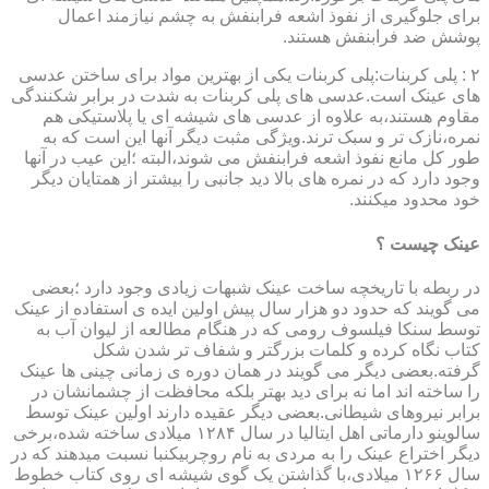
برای جلوگیری از نفوذ اشعه فرابنفش به چشم نیازمند اعمال
پوشش ضد فرابنفش هستند.
۲ : پلی کربنات:پلی کربنات یکی از بهترین مواد برای ساختن عدسی
های عینک است.عدسی های پلی کربنات به شدت در برابر شکنندگی
مقاوم هستند،به علاوه از عدسی های شیشه ای یا پلاستیکی هم
نمره،نازک تر و سبک ترند.ویژگی مثبت دیگر آنها این است که به
طور کل مانع نفوذ اشعه فرابنفش می شوند،البته ؛این عیب در آنها
وجود دارد که در نمره های بالا دید جانبی را بیشتر از همتایان دیگر
خود محدود میکنند.
عینک چیست ؟
در ربطه با تاریخچه ساخت عینک شبهات زیادی وجود دارد ؛بعضی
می گویند که حدود دو هزار سال پیش اولین ایده ی استفاده از عینک
توسط سنکا فیلسوف رومی که در هنگام مطالعه از لیوان آب به
کتاب نگاه کرده و کلمات بزرگتر و شفاف تر شدن شکل
گرفته.بعضی دیگر می گویند در همان دوره ی زمانی چینی ها عینک
را ساخته اند اما نه برای دید بهتر بلکه محافظت از چشمانشان در
برابر نیروهای شیطانی.بعضی دیگر عقیده دارند اولین عینک توسط
سالوینو دارماتی اهل ایتالیا در سال ۱۲۸۴ میلادی ساخته شده،برخی
دیگر اختراع عینک را به مردی به نام روچربیکنبا نسبت میدهند که در
سال ۱۲۶۶ میلادی،با گذاشتن یک گوی شیشه ای روی کتاب خطوط