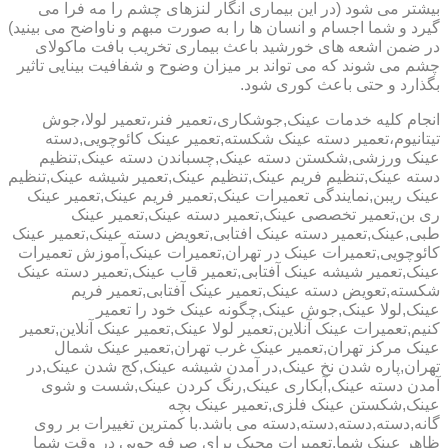
بیشتر می شود (در این بیماری انگار لنزهای چشم را مه فرا می
گیرد و شما اجسام و انسان ها را به صورت مبهم و ناواضح می بینید)
در ضمن اشعه های خورشید باعث بیماری تخریب بافت ماکولای
چشم می شوند که می تواند بر میزان وضوح و شفافیت بینایی تاثیر
بگذارد و حتی باعث کوری شود.
انجام کلیه خدمات عینک,جوشکاری،تعمیر فنر،تعمیر لولا،جوش
تیتانیوم،تعمیر دسته عینک شکسته,تعمیر عینک کائوچویی,دسته
عینک ورزشی,شکستن دسته عینک,چسباندن دسته عینک,تنظیم
دسته عینک,تنظیم فریم عینک,تنظیم عینک,تعمیر شیشه عینک,تنظیم
عینک ریبن,نمایندگی تعمیرات عینک,تعمیر فریم عینک,تعمیر عینک
ری بن,تعمیر تخصصی عینک,تعمیر دسته عینک,تعمیر عینک
طبی,عینک,تعمیر دسته عینک افتابی,تعویض دسته عینک,تعمیر عینک
کائوچویی,تعمیرات عینک در تهران,تعمیرات عینک,آموزش تعمیرات
عینک,تعمیر شیشه عینک آفتابی,تعمیر قاب عینک,تعمیر دسته عینک
شکسته,تعویض دسته عینک,تعمیر عینک آفتابی,تعمیر فریم
عینک,لولا عینک,جوش عینک,چگونه عینک خود را تعمیر
کنیم,تعمیرات عینک آنلاین,تعمیر لولا عینک,تعمیر عینک آنلاین,تعمیر
عینک مرکز تهران,تعمیر عینک غرب تهران,تعمیر عینک شمال
تهران,پاره شدن نخ عینک,در آمدن شیشه عینک,کج شدن عینک,در
آمدن دسته عینک,آبکاری عینک,رنگ کردن عینک,شست و شوی
عینک,شکستن عینک فلزی,تعمیر عینک بچه
گانه,دسته,دسته,دسته,دسته می باشد.با کمترین تغییرات بر روی
ظاهر عینک شما,تعمیرات مجیک برای صرفه جویی در وقت شما