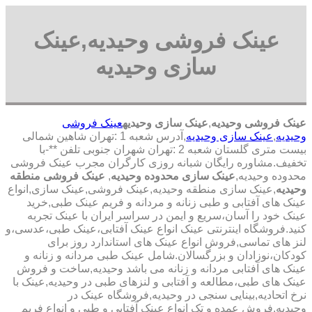
عینک فروشی وحیدیه,عینک
سازی وحیدیه
عینک فروشی وحیدیه
,
عینک سازی وحیدیه
عینک فروشی
وحیدیه
,
عینک سازی وحیدیه
,آدرس شعبه 1 :تهران شاهین شمالی
بیست متری گلستان شعبه 2 :تهران شهران جنوبی تلفن **-با
تخفیف.مشاوره رایگان شبانه روزی کارگران مجرب عینک فروشی
محدوده وحیدیه,
عینک سازی محدوده وحیدیه
,
عینک فروشی منطقه
وحیدیه
,عینک سازی منطقه وحیدیه,عینک فروشی,عینک سازی,انواع
عینک های آفتابی و طبی زنانه و مردانه و فریم عینک طبی,خرید
عینک خود را آسان،سریع و ایمن در سراسر ایران با عینک تجربه
کنید.فروشگاه اینترنتی عینک انواع عینک آفتابی،عینک طبی،عدسی،و
لنز های تماسی,فروش انواع عینک های استاندارد روز برای
کودکان،نوزادان و بزرگسالان.شامل عینک طبی مردانه و زنانه و
عینک های آفتابی مردانه و زنانه می باشد وحیدیه,ساخت و فروش
عینک های طبی،مطالعه و آفتابی و لنزهای طبی در وحیدیه,عینک با
نرخ اتحادیه,بینایی سنجی در وحیدیه,فروشگاه عینک در
وحیدیه,فروش عمده و تک انواع عینک آفتابی و طبی و انواع فریم