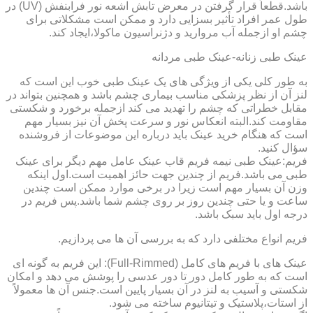
باشد.قطعاً قرار گرفتن در معرض تابش اشعه نور فرابنفش (UV) در
طول عمر افراد تأثیر بسزایی دارد و ممکن است مشکلاتی برای
چشم او ازجمله آب مروارید و دژنراسیون ماکولا،ایجاد کند.
عینک طبی زنانه-عینک طبی مردانه
به طور کلی یکی از ویژگی های یک عینک طبی خوب این است که
لنز آن از نظر پزشکی مناسب بیماری چشم باشد و همچنین بتواند در
مقابل خطراتی که چشم را تهدید می کند ازجمله برخورد و شکستی
مقاومت کند.البته انعکاس نور و سرعت پخش آن نیز بسیار مهم
است که هنگام خرید عینک باید درباره این موضوعات از فروشنده
سؤال کنید.
فریم:عینک طبی نیمه فریم قاب عینک عامل مهم دیگر برای عینک
طبی می باشد.فریم از چندین جهت حائز اهمیت است.اول اینکه
وزن آن بسیار مهم است زیرا در برخی موارد ممکن است چندین
ساعت و یا حتی چندین روز بر روی چشم شما باشد.پس فریم در
درجه اول باید سبک باشد.
فریم انواع مختلفی دارد که به بررسی آن ها می پردازیم.
عینک های با فریم های کامل (Full-Rimmed): این فریم به گونه ای
است که به طور کامل دور تا دور عدسی را پوشش می دهد و امکان
شکستی و آسیب به لنز در آن بسیار پایین است.جنس آن ها معمولاً
از استات،پلاستیک و تیتانیوم ساخته می شود.