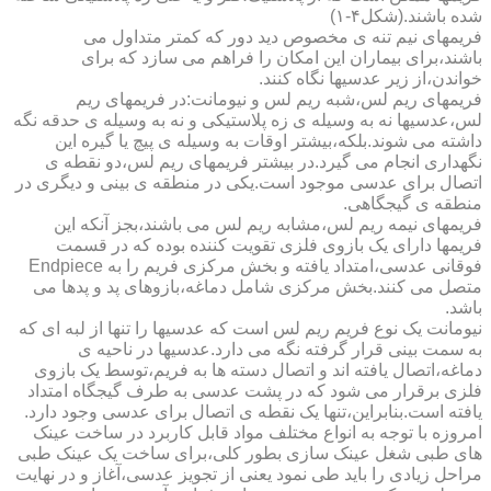
شده باشند.(شکل۴-۱)
فریمهای نیم تنه ی مخصوص دید دور که کمتر متداول می
باشند،برای بیماران این امکان را فراهم می سازد که برای
خواندن،از زیر عدسیها نگاه کنند.
فریمهای ریم لس،شبه ریم لس و نیومانت:در فریمهای ریم
لس،عدسیها نه به وسیله ی زه پلاستیکی و نه به وسیله ی حدقه نگه
داشته می شوند.بلکه،بیشتر اوقات به وسیله ی پیچ یا گیره این
نگهداری انجام می گیرد.در بیشتر فریمهای ریم لس،دو نقطه ی
اتصال برای عدسی موجود است.یکی در منطقه ی بینی و دیگری در
منطقه ی گیجگاهی.
فریمهای نیمه ریم لس،مشابه ریم لس می باشند،بجز آنکه این
فریمها دارای یک بازوی فلزی تقویت کننده بوده که در قسمت
فوقانی عدسی،امتداد یافته و بخش مرکزی فریم را به Endpiece
متصل می کنند.بخش مرکزی شامل دماغه،بازوهای پد و پدها می
باشد.
نیومانت یک نوع فریم ریم لس است که عدسیها را تنها از لبه ای که
به سمت بینی قرار گرفته نگه می دارد.عدسیها در ناحیه ی
دماغه،اتصال یافته اند و اتصال دسته ها به فریم،توسط یک بازوی
فلزی برقرار می شود که در پشت عدسی به طرف گیجگاه امتداد
یافته است.بنابراین،تنها یک نقطه ی اتصال برای عدسی وجود دارد.
امروزه با توجه به انواع مختلف مواد قابل کاربرد در ساخت عینک
های طبی شغل عینک سازی بطور کلی،برای ساخت یک عینک طبی
مراحل زیادی را باید طی نمود یعنی از تجویز عدسی،آغاز و در نهایت