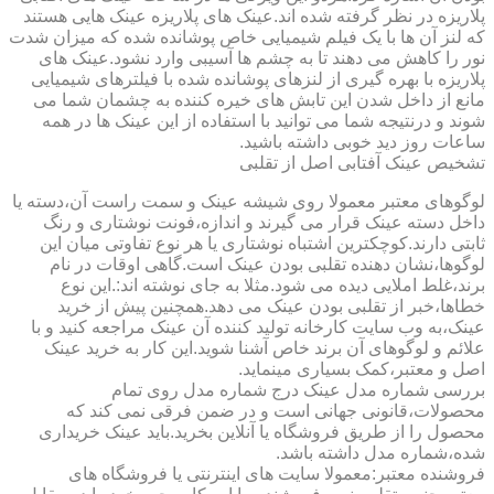
پلاریزه در نظر گرفته شده اند.عینک های پلاریزه عینک هایی هستند
که لنز آن ها با یک فیلم شیمیایی خاص پوشانده شده که میزان شدت
نور را کاهش می دهند تا به چشم ها آسیبی وارد نشود.عینک های
پلاریزه با بهره گیری از لنزهای پوشانده شده با فیلترهای شیمیایی
مانع از داخل شدن این تابش های خیره کننده به چشمان شما می
شوند و درنتیجه شما می توانید با استفاده از این عینک ها در همه
ساعات روز دید خوبی داشته باشید.
تشخیص عینک آفتابی اصل از تقلبی
لوگوهای معتبر معمولا روی شیشه عینک و سمت راست آن،دسته یا
داخل دسته عینک قرار می گیرند و اندازه،فونت نوشتاری و رنگ
ثابتی دارند.کوچکترین اشتباه نوشتاری یا هر نوع تفاوتی میان این
لوگوها،نشان دهنده تقلبی بودن عینک است.گاهی اوقات در نام
برند،غلط املایی دیده می شود.مثلا به جای نوشته اند:.این نوع
خطاها،خبر از تقلبی بودن عینک می دهد.همچنین پیش از خرید
عینک،به وب سایت کارخانه تولید کننده آن عینک مراجعه کنید و با
علائم و لوگوهای آن برند خاص آشنا شوید.این کار به خرید عینک
اصل و معتبر،کمک بسیاری مینماید.
بررسی شماره مدل عینک درج شماره مدل روی تمام
محصولات،قانونی جهانی است و در ضمن فرقی نمی کند که
محصول را از طریق فروشگاه یا آنلاین بخرید.باید عینک خریداری
شده،شماره مدل داشته باشد.
فروشنده معتبر:معمولا سایت های اینترنتی یا فروشگاه های