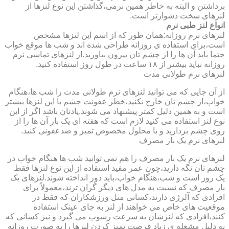
برداشتن و البته به خاطر همین نرمی،گذاشتن این نوع لنزها از
لنزهای سخت دشوارتر است.
انواع لنز طبی نرم
لنزهای نرم روزانه:همان طور که از اسم این لنزها مشخص
است،برای استفاده ی روزانه طراحی شده اند و شب ها موقع خواب
حتما باید آن ها را از چشم تان بیرون بیاورید.از لنزهای تماسی نرم
روزانه نباید بیشتر از ۱۸ ساعت در طول روز استفاده کنید.
لنزهای نرم طولانی مدت
از آن جایی که می توانید لنزهای نرم طولانی مدت را شب ها،هنگام
خواب،از چشم تان خارج نکنید،خطر عفونت چشم با این لنزها بیشتر
است و به همین دلیل کمتر پیشنهاد می شوند.یادتان باشد اگر از این
نوع لنز استفاده می کنید لازم است که هفته ای یک بار آن ها را از
روی چشم بردارید و با محلول مخصوص تمیز و ضدعفونی کنید.
لنزهای نرم یک بار مصرف
لنزهای نرم یک بار مصرف را هم نمی توانید شب ها هنگام خواب در
چشم تان نگه دارید،چون عمر مفید استفاده از این نوع لنزها فقط
یک روز است و شب،هنگام خواب،باید دور انداخته شوند.لنزهای یک
بار مصرف که نسبت به مدل های دیگر گران ترند،معمولاً برای
افرادی که آلرژی دارند،کسانی مثل ورزشکاران که فقط در
موقعیت های خاص می خواهند از لنز به جای عینک استفاده
کنند،افرادی که لنزشان به سرعت رسوب می گیرد و نیز کسانی که
به دلیل مشغله ی زیاد فرصت تمیز کردن لنزها را به صورت روزانه