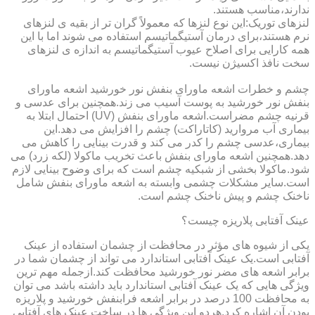
ندارند،مناسب هستند.
لنزهای توریک:این نوع لنزها که معمولاً گران تر از بقیه ی لنزهای
نرم هستند،برای درمان آستیگماتیسم استفاده می شوند اما با این
همه کارایی برای اصلاح عیوب آستیگماتیسم به اندازه ی لنزهای
سخت نافذ اکسیژن نیست.
چشم و خطرات اشعه ماورای بنفش نور خورشید اشعه ماورای
بنفش نور خورشید به پوست آسیب می زند.همچنین برای عدسی و
قرنیه چشم مضراست.اشعه ماورای بنفش (UV) احتمال ابتلا به
بیماری آب مروارید (کاتاراکت) چشم را افزایش می دهد.این
بیماری،عدسی چشم را کدر می کند و قدرت بینایی را کاهش می
دهد.همچنین اشعه ماورای بنفش باعث تخریب ماکولا (لکه زرد) می
شود.ماکولا بخشی از شبکیه چشم است که برای وضوح بینایی لازم
است.سایر مشکلات چشمی وابسته به اشعه ماورای بنفش شامل
ناخنک چشم و پیش ناخنک چشم است.
عینک آفتابی پلاریزه چیست؟
یکی از شیوه های مؤثر در محافظت از چشمان استفاده از عینک
آفتابی است.یک عینک آفتابی استاندارد می تواند از چشمان شما در
برابر اشعه های مضر نور خورشید محافظت کند.ازجمله مهم ترین
ویژگی هایی که یک عینک آفتابی استاندارد باید داشته باشد می توان
به محافظت 100 درصد در برابر اشعه فرابنفش خورشید و پلاریزه
بودن آن اشاره کرد.هردو این ویژگی ها در ساخت عینک های آفتابی