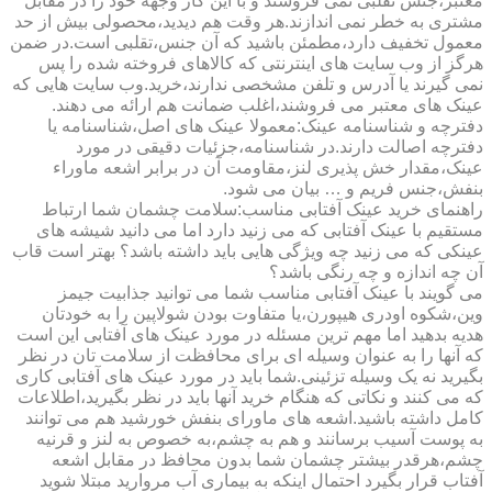
معتبر،جنس تقلبی نمی فروشند و با این کار وجهه خود را در مقابل
مشتری به خطر نمی اندازند.هر وقت هم دیدید،محصولی بیش از حد
معمول تخفیف دارد،مطمئن باشید که آن جنس،تقلبی است.در ضمن
هرگز از وب سایت های اینترنتی که کالاهای فروخته شده را پس
نمی گیرند یا آدرس و تلفن مشخصی ندارند،خرید.وب سایت هایی که
عینک های معتبر می فروشند،اغلب ضمانت هم ارائه می دهند.
دفترچه و شناسنامه عینک:معمولا عینک های اصل،شناسنامه یا
دفترچه اصالت دارند.در شناسنامه،جزئیات دقیقی در مورد
عینک،مقدار خش پذیری لنز،مقاومت آن در برابر اشعه ماوراء
بنفش،جنس فریم و … بیان می شود.
راهنمای خرید عینک آفتابی مناسب:سلامت چشمان شما ارتباط
مستقیم با عینک آفتابی که می زنید دارد اما می دانید شیشه های
عینکی که می زنید چه ویژگی هایی باید داشته باشد؟ بهتر است قاب
آن چه اندازه و چه رنگی باشد؟
می گویند با عینک آفتابی مناسب شما می توانید جذابیت جیمز
وین،شکوه اودری هیپورن،یا متفاوت بودن شولاپین را به خودتان
هدیه بدهید اما مهم ترین مسئله در مورد عینک های آفتابی این است
که آنها را به عنوان وسیله ای برای محافظت از سلامت تان در نظر
بگیرید نه یک وسیله تزئینی.شما باید در مورد عینک های آفتابی کاری
که می کنند و نکاتی که هنگام خرید آنها باید در نظر بگیرید،اطلاعات
کامل داشته باشید.اشعه های ماورای بنفش خورشید هم می توانند
به پوست آسیب برسانند و هم به چشم،به خصوص به لنز و قرنیه
چشم،هرقدر بیشتر چشمان شما بدون محافظ در مقابل اشعه
آفتاب قرار بگیرد احتمال اینکه به بیماری آب مروارید مبتلا شوید