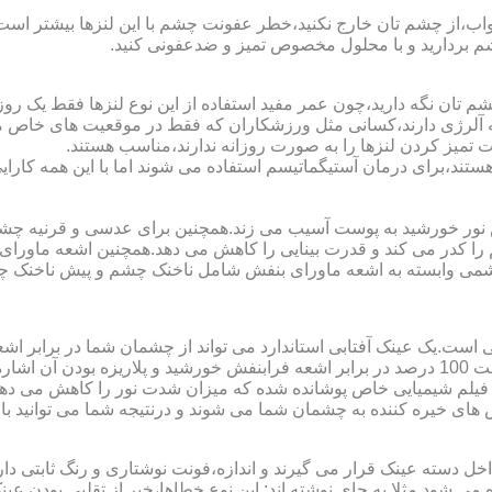
اب،از چشم تان خارج نکنید،خطر عفونت چشم با این لنزها بیشتر است و 
چشم بردارید و با محلول مخصوص تمیز و ضدعفونی کنید.
 تان نگه دارید،چون عمر مفید استفاده از این نوع لنزها فقط یک روز
 آلرژی دارند،کسانی مثل ورزشکاران که فقط در موقعیت های خاص می خ
میز کردن لنزها را به صورت روزانه ندارند،مناسب هستند.
م هستند،برای درمان آستیگماتیسم استفاده می شوند اما با این همه کار
ا کدر می کند و قدرت بینایی را کاهش می دهد.همچنین اشعه ماورای 
می وابسته به اشعه ماورای بنفش شامل ناخنک چشم و پیش ناخنک 
ی است.یک عینک آفتابی استاندارد می تواند از چشمان شما در برابر 
هایی که یک عینک آفتابی استاندارد باید داشته باشد می توان به محافظت 100 درصد در برابر اشعه ف
ک فیلم شیمیایی خاص پوشانده شده که میزان شدت نور را کاهش می دهند 
 های خیره کننده به چشمان شما می شوند و درنتیجه شما می توانید با 
دسته عینک قرار می گیرند و اندازه،فونت نوشتاری و رنگ ثابتی دارند.
 می شود.مثلا به جای نوشته اند:.این نوع خطاها،خبر از تقلبی بودن ع