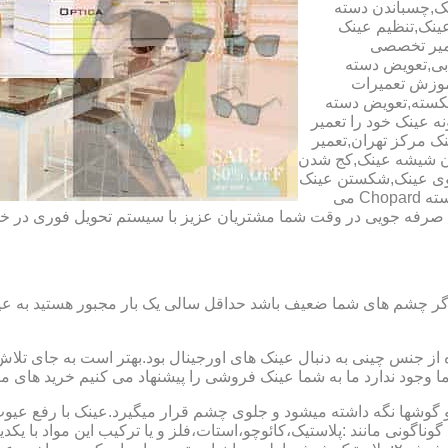
ک,چسباندن دسته
ینک,تنظیم عینک
عمیر تخصصی
ابی,تعویض دسته
آموزش تعمیرات
شکسته,تعویض دسته
ه عینک خود را تعمیر
ینک مرکز تهران,تعمیر
دن شیشه عینک,کج شدن
وی عینک,شکستن عینک
فلزی,تعمیر عینک بچه گانه,دسته Rey Ban,دسته AO,دسته Police,دسته Chopard می
ای صرفه جویی در وقت شما مشتریان عزیز با سیستم تحویل فوری در
گر چشم های شما ضعیف باشد حداقل سالی یک بار مجبور هستید به عین
از جنس چینی به دنبال عینک های اورجینال بود.بهتر است به جای تلا
شما وجود ندارد ما به شما عینک فروشی را پیشنهاد می کنیم خرید های م
شها نگه داشته میشود و جلوی چشم قرار میگیرد.عینک با رفع عیوب ان
 گوناگونی مانند :پلاستیک،کائوچو،استات،فلز و یا ترکیب این مواد با ی