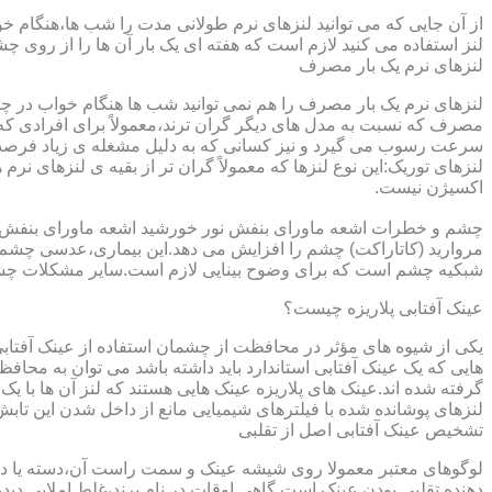
از آن جایی که می توانید لنزهای نرم طولانی مدت را شب ها،هنگام خو
لنز استفاده می کنید لازم است که هفته ای یک بار آن ها را از روی 
لنزهای نرم یک بار مصرف
لنزهای نرم یک بار مصرف را هم نمی توانید شب ها هنگام خواب در چشم
مصرف که نسبت به مدل های دیگر گران ترند،معمولاً برای افرادی که
سرعت رسوب می گیرد و نیز کسانی که به دلیل مشغله ی زیاد فرصت ت
لنزهای توریک:این نوع لنزها که معمولاً گران تر از بقیه ی لنزهای نر
اکسیژن نیست.
مروارید (کاتاراکت) چشم را افزایش می دهد.این بیماری،عدسی چشم ر
شبکیه چشم است که برای وضوح بینایی لازم است.سایر مشکلات چش
عینک آفتابی پلاریزه چیست؟
یکی از شیوه های مؤثر در محافظت از چشمان استفاده از عینک آفتاب
گرفته شده اند.عینک های پلاریزه عینک هایی هستند که لنز آن ها با ی
لنزهای پوشانده شده با فیلترهای شیمیایی مانع از داخل شدن این تابش
تشخیص عینک آفتابی اصل از تقلبی
لوگوهای معتبر معمولا روی شیشه عینک و سمت راست آن،دسته یا داخل 
دهنده تقلبی بودن عینک است.گاهی اوقات در نام برند،غلط املایی دیده