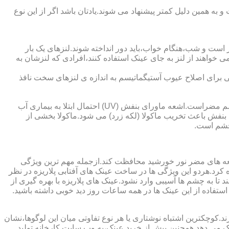
به همین دلیل کمتر پیشنهاد می شوند.یادتان باشد اگر از این نوع
 است و شب،هنگام خواب،باید دور انداخته شوند.لنزهای یک بار
واهند از لنز به جای عینک استفاده کنند،افرادی که لنزشان به
ایی برای اصلاح عیوب آستیگماتیسم به اندازه ی لنزهای سخت نافذ
چشم و خطرات اشعه ماورای بنفش نور خورشید اشعه ماورای بنفش نور خورشید به پوست آسیب می زند.همچنین برای عدسی و قرنیه چشم مضراست.اشعه ماورای بنفش (UV) احتمال ابتلا به بیماری آب
بنفش باعث تخریب ماکولا (لکه زرد) می شود.ماکولا بخشی از
چشم است.
اشعه های مضر نور خورشید محافظت کند.ازجمله مهم ترین ویژگی
رابنفش خورشید و پلاریزه بودن آن اشاره کرد.هردو این ویژگی ها در ساخت عینک های آفتابی پلاریزه در نظر
تا به چشم ها آسیبی وارد نشود.عینک های پلاریزه با بهره گیری از
استفاده از این عینک ها در همه ساعات روز دید خوبی داشته باشید.
کوچکترین اشتباه نوشتاری یا هر نوع تفاوتی میان این لوگوها،نشان
ینک می دهد.همچنین پیش از خرید عینک،به وب سایت کارخانه تولید