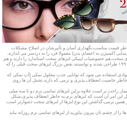
ه خاطر قیمت مناسب،نگهداری آسان و تأثیرشان در اصلاح مشکلات
سایی اکسیژن به اعضای بدن) معمولا فرد را به دردسر می اندازند.
ای سخت،هم خصوصیات اپتیکی لنزهای سخت استاندارد را دارند و هم
راحت تر هستند.در حقیقت این لنزها که از پلیمرهای نفوذپذیر به اکسیژن ساخته شده اند،در اواخر دهه ی ۱۹۷۰ و در طول دهه های ۱۹۸۰ و ۱۹۹۰ طراحی شدند و توانستند نقص بزرگ لنزهای سخت قبلی را که
وادی استفاده می شود که توانایی جذب محلول نمکی (آب نمکی که
 خاطر خاصیت انعطاف پذیری و نرمی که دارند،تحمل آن ها روی
مار راحت تر است.علاوه براین لنزهای تماسی نرم دو تا سه میلی
لیل این امر آن است که لنزهای نرم به خاطر انعطاف پذیری،شکل
اطر همین نرمی،گذاشتن این نوع لنزها از لنزهای سخت دشوارتر است.
ا از چشم تان بیرون بیاورید.از لنزهای تماسی نرم روزانه نباید