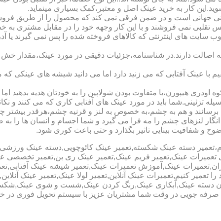
شوید.این کار به خرید عینک اصل و معتبر،کمک بسیاری مینماید.
هانی است و در ضمن فرقی نمی کند که محصول را از طریق فروشگاه ی
س تقلبی نمی فروشند و با این کار وجهه خود را در مقابل مشتری به 
 سایت های اینترنتی که کالاهای فروخته شده را پس نمی گیرند یا 
ه اصالت دارند.در شناسنامه،جزئیات دقیقی در مورد عینک،مقدار خش 
ا عینک آفتابی که می زنید دارد اما می دانید شیشه های عینکی که می
 اودری هیپورن،یا متفاوت بودن شولاپین را به خودتان هدیه بدهید اما م
ه تزئینی.شما باید در مورد عینک های آفتابی کاری که می کنند و نکاتی
برسانند و هم به چشم،به خصوص به لنز و قرنیه چشم،هرقدر بیشتر چش
ری انگار لنزهای چشم را مه فرا می گیرد و شما اجسام و انسان ها را 
ح و شفافیت بینایی تاثیر بگذارد و حتی باعث کوری شود.
نیوم،تعمیر دسته عینک شکسته,تعمیر عینک کائوچویی,دسته عینک ورزش
ی تعمیرات عینک,تعمیر فریم عینک,تعمیر عینک ری بن,تعمیر تخصصی ع
هران,تعمیرات عینک,آموزش تعمیرات عینک,تعمیر شیشه عینک آفتابی,ت
ا تعمیر کنیم,تعمیرات عینک آنلاین,تعمیر لولا عینک,تعمیر عینک آنلای
دن دسته عینک,آبکاری عینک,رنگ کردن عینک,شست و شوی عینک,شکستن
ای صرفه جویی در وقت شما مشتریان عزیز با سیستم تحویل فوری در