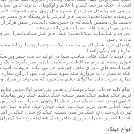
کننده آن عینک مراجعه کنید و با علائم و لوگوهای آن برند خاص آشنا 
بررسی شماره مدل عینک درج شماره مدل روی تمام محصولات،قانونی ج
فروشنده معتبر:معمولا سایت های اینترنتی یا فروشگاه های معتبر،جن
تخفیف دارد،مطمئن باشید که آن جنس،تقلبی است.در ضمن هرگز از وب
معتبر می فروشند،اغلب ضمانت هم ارائه می دهند.
دفترچه و شناسنامه عینک:معمولا عینک های اصل،شناسنامه یا دفترچ
بیان می شود.
راهنمای خرید عینک آفتابی مناسب:سلامت چشمان شما ارتباط مستقیم ب
اندازه و چه رنگی باشد؟
می گویند با عینک آفتابی مناسب شما می توانید جذابیت جیمز وین،شکوه
عنوان وسیله ای برای محافظت از سلامت تان در نظر بگیرید نه یک وسیل
باشید.اشعه های ماورای بنفش خورشید هم می توانند به پوست آسیب 
اینکه به بیماری آب مروارید مبتلا شوید بیشتر می شود (در این بیما
بیماری تخریب بافت ماکولای چشم می شوند که می تواند بر میزان وضو
انجام کلیه خدمات عینک,جوشکاری،تعمیر فنر،تعمیر لولا،جوش تیتا
فریم عینک,تنظیم عینک,تعمیر شیشه عینک,تنظیم عینک ریبن,نمایندگ
افتابی,تعویض دسته عینک,تعمیر عینک کائوچویی,تعمیرات عینک در ت
عینک آفتابی,تعمیر فریم عینک,لولا عینک,جوش عینک,چگونه عینک خود ر
تهران,پاره شدن نخ عینک,در آمدن شیشه عینک,کج شدن عینک,در آم
باشد.با کمترین تغییرات بر روی ظاهر عینک شما,تعمیرات مجیک بر
انواع عینک