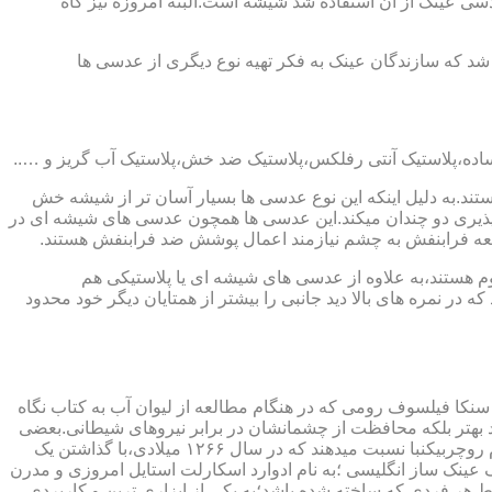
ابندایی ترین ماده ای که در ساخت عدسی عینک از آن استفاده شد شیشه است.البته امروزه نیز گاه
 که سازندگان عینک به فکر تهیه نوع دیگری از عدسی ها
ند.به دلیل اینکه این نوع عدسی ها بسیار آسان تر از شیشه خش
ذیری دو چندان میکند.این عدسی ها همچون عدسی های شیشه ای در
اشعه فرابنفش به چشم نیازمند اعمال پوشش ضد فرابنفش هستند.
م هستند،به علاوه از عدسی های شیشه ای یا پلاستیکی هم
 در نمره های بالا دید جانبی را بیشتر از همتایان دیگر خود محدود
سنکا فیلسوف رومی که در هنگام مطالعه از لیوان آب به کتاب نگاه
د بهتر بلکه محافظت از چشمانشان در برابر نیروهای شیطانی.بعضی
دیگر عقیده دارند اولین عینک توسط سالوینو دارماتی اهل ایتالیا در سال ۱۲۸۴ میلادی ساخته شده،برخی دیگر اختراع عینک را به مردی به نام روچربیکنبا نسبت میدهند که در سال ۱۲۶۶ میلادی،با گذاشتن یک
وط و کلمات را درشت تر و واضح تر می دید.اما چیزی که مشخص است این است که در سال ۱۷۲۷ میلادی یک عینک ساز انگلیسی ؛به نام ادوارد اسکارلت استایل امروزی و مدرن
 هر فردی که ساخته شده باشد؛به یکی از ابزاری ترین و کاربردی