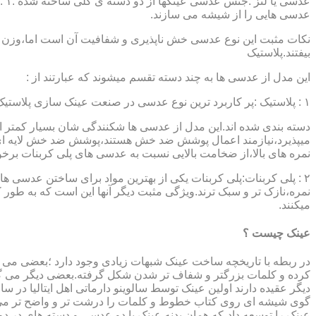
عدسی هایی را از شیشه می سازند.
نکات مثبت این نوع عدسی خش ناپذیری و شفافیت آن است اما،وزن ب
بیفتند.پلاستیک
این مدل از عدسی ها به چند دسته تقسم میشوند که عبارتند از :
۱ : پلاستیک :پر کاربرد ترین نوع عدسی در صنعت عینک سازی پلاستیک CR39 میباشد که بسته به نوع پوشش آنها،به انواعی نظیر : پلاستیک ساده،پلاستیک آنتی رفلکس،پلاستیک ضد خش،پلاستیک آب گریز و …..
دسته بندی شده اند.این مدل از عدسی ها شکنندگی شان بسیار کمتر ا
میپذیرد،نیازمند اعمال پوشش ضد خش هستند،پوشش ضد خش لایه ای 
نمره های بالا،از ضخامت بالایی نسبت به عدسی های پلی کربنات بر
۲ : پلی کربنات:پلی کربنات یکی از بهترین مواد برای ساختن عدسی
نمره،نازک تر و سبک ترند.ویژگی مثبت دیگر آنها این است که به طور کل 
میکنند.
عینک چیست ؟
در ربطه با تاریخچه ساخت عینک شبهات زیادی وجود دارد ؛بعضی می گو
کرده و کلمات بزرگتر و شفاف تر شدن شکل گرفته.بعضی دیگر می گویند
عینک را توسعه داد،که همان بدنه عینک با دو عدسی و دسته های در د