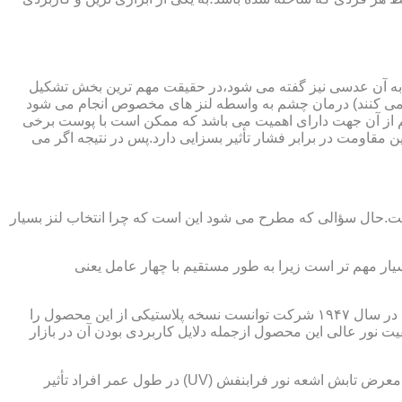
 به آن عدسی نیز گفته می شود،در حقیقت مهم ترین بخش تشکیل
ده می کنند) درمان چشم به واسطه لنز های مخصوص انجام می شود
م از آن جهت دارای اهمیت می باشد که ممکن است با پوست برخی
مقاومت در برابر فشار تأثیر بسزایی دارد.پس در نتیجه اگر می
 است.حال سؤالی که مطرح می شود این است که چرا انتخاب لنز بسیار
یار مهم تر است زیرا به طور مستقیم با چهار عامل یعنی
در قدیم از عدسی شیشه ای استفاده می شد،اما شیشه بسیار سنگین بوده و همچنین به راحتی شکسته و به چشم آسیب می رساند.در نهایت در سال ۱۹۴۷ شرکت توانست نسخه پلاستیکی از این محصول را
 نور عالی این محصول ازجمله دلایل کاربردی بودن آن در بازار
عامل بعدی که جزء اصلی ترین ویژگی های عینک طبی است،مقاومت در برابر اشعه UV در هر دو نوع A و B می باشد.قطعاً قرار گرفتن در معرض تابش اشعه نور فرابنفش (UV) در طول عمر افراد تأثیر