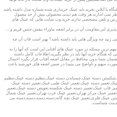
ا آنلاین بخرید.باید عینک خریداری شده،شماره مدل داشته باشد.
خطر نمی اندازند.هر وقت هم دیدید،محصولی بیش از حد معمول
آدرس و تلفن مشخصی ندارند،خرید.وب سایت هایی که عینک های
پذیری لنز،مقاومت آن در برابر اشعه ماوراء بنفش،جنس فریم و …
 زنید چه ویژگی هایی باید داشته باشد؟ بهتر است قاب آن چه
هم ترین مسئله در مورد عینک های آفتابی این است که آنها را به
 که هنگام خرید آنها باید در نظر بگیرید،اطلاعات کامل داشته
مان شما بدون محافظ در مقابل اشعه آفتاب قرار بگیرد احتمال
به صورت مبهم و ناواضح می بینید) در ضمن اشعه های خورشید باعث
ی,شکستن دسته عینک,چسباندن دسته عینک,تنظیم دسته عینک,تنظیم
ینک,تعمیر دسته عینک,تعمیر عینک طبی,عینک,تعمیر دسته عینک
عمیر قاب عینک,تعمیر دسته عینک شکسته,تعویض دسته عینک,تعمیر
ن,تعمیر عینک مرکز تهران,تعمیر عینک غرب تهران,تعمیر عینک شمال
 عینک فلزی,تعمیر عینک بچه گانه,دسته,دسته,دسته,دسته می
 خدمت شماست.