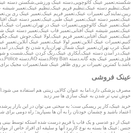
شکسته,تعمیر عینک کائوچویی,دسته عینک ورزشی,شکستن دسته عین
عینک,تنظیم دسته عینک,تنظیم فریم عینک,تنظیم عینک,تعمیر شیشه ع
ریبن,نمایندگی تعمیرات عینک,تعمیر فریم عینک,تعمیر عینک ری بن,ت
عینک,تعمیر دسته عینک,تعمیر عینک طبی,عینک,تعمیر دسته عینک افت
عینک,تعمیر عینک کائوچویی,تعمیرات عینک در تهران,تعمیرات عینک,
عینک,تعمیر شیشه عینک آفتابی,تعمیر قاب عینک,تعمیر دسته عینک 
عینک,تعمیر عینک آفتابی,تعمیر فریم عینک,لولا عینک,جوش عینک,چگون
کنیم,تعمیرات عینک آنلاین,تعمیر لولا عینک,تعمیر عینک آنلاین,تعمیر ع
عینک غرب تهران,تعمیر عینک شمال تهران,پاره شدن نخ عینک,در آم
عینک,در آمدن دسته عینک,آبکاری عینک,رنگ کردن عینک,شست و ش
باشد.با کمترین تغییرات بر روی ظاهر عینک شما,تعمیرات مجیک بر
عینک فروشی
مصرف پزشکی دارد،اما به عنوان کالایی زینتی هم استفاده می شود.ا
خوش تیپ تر شدن به عینک سازی ها سر زدید
خرید عینک،کار پر ریسکی ست؛ به سختی می توان در این بازار پرشده 
اعتماد باشید و چشمان خودتان را به آن ها بسپارید؛ راه دومی برای 
عینک از دو عدسی و یک قاب یا فریم درست شده استکه توسط بینی و گو
جنس :عینک ها بسته به نوع کاربرد آنها و سلیقه ای افراد خاص از مواد