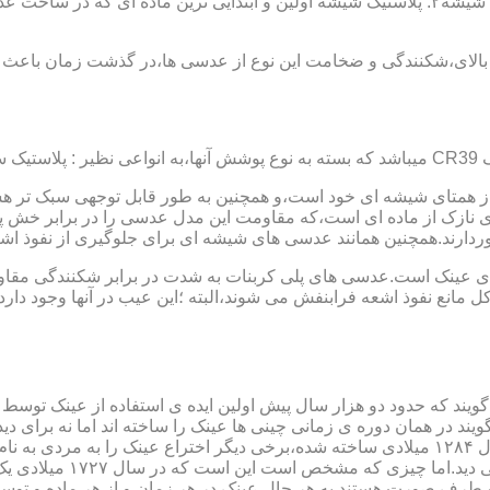
عدسی یا لنز :جنس عدسی عینکها از دو دسته ی کلی ساخته شده :۱ : شیشه۲: پلاستیک شیشه اولین و 
الای،شکنندگی و ضخامت این نوع از عدسی ها،در گذشت زمان باعث شد
ز همتای شیشه ای خود است،و همچنین به طور قابل توجهی سبک تر هست
نازک از ماده ای است،که مقاومت این مدل عدسی را در برابر خش پ
خوردارند.همچنین همانند عدسی های شیشه ای برای جلوگیری از نفوذ 
 های عینک است.عدسی های پلی کربنات به شدت در برابر شکنندگی مقاو
مانع نفوذ اشعه فرابنفش می شوند،البته ؛این عیب در آنها وجود دارد که
یند که حدود دو هزار سال پیش اولین ایده ی استفاده از عینک توسط 
 در همان دوره ی زمانی چینی ها عینک را ساخته اند اما نه برای دی
گوی شیشه ای روی کتاب خط
و طرف صورت هستند.به هر حال عینک در هر زمان و از هر ماده و توسط