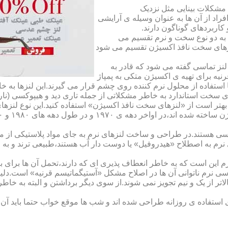
مشکلات بینایی مثل نزدیک
راد از آن ها به عنوان وسیله ی آرایشی
اربردهای گوناگون دارند.
 به دو نوع سخت و نرم تقسیم می
نزهای سخت نافذ اکسیژن تقسیم می شود
لنز تماسی گفته می شود که قادر به
قرنیه برای تهیه ی اکسیژن متکی به پمپاژ
ا استفاده از محلول نرم کننده روی چشم قرار می گیرند.این لنزها ب
ی سخت استاندارد به خاطر مشکلاتی از جمله تاری دید و هیپوکسی (نار
بهتر است از «لنزهای سخت نافذ اکسیژن» استفاده کنید.این نوع لنزه
ی هستند.در طراحی و ساخت لنزهای نرم به جای مواد پلاستیکی از م
 نرم به اصطلاح «هیدروفیل» یا دوست دار آب هستند،طبیعی ترند و به
این است که به خاطر انعطاف پذیری ای که دارند،تحمل آن ها برای بی
تماسی نرم ناتوانی آن ها در اصلاح مشکل «آستیگماتیسم قرنیه» است.د
لاتر از یک و نیم تجویز نمی شوند.از سوی دیگر برداشتن و البته به خ
تفاده ی روزانه طراحی شده اند و شب ها موقع خواب حتما باید آن ها ر