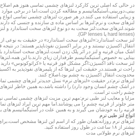
در حالی که اصلی ترین کارکرد لنزهای چشمی تماسی هنوز هم اصلاح 
بینی،دوربینی،آستیگماتیسم و مطالعه کردن است،اما در برخی موارد اف
و زیبایی استفاده می کنند.در هر صورت لنزهای چشمی تماسی انواع و ک
لنزهای سخت و نرم:لنزها بر اساس ماده ی سازنده و جنسی که دارند
شوند.لنزهای سخت:لنز سخت به دو نوع لنزهای سخت استاندارد و ل
(hard lenses یا GP lenses).
لنز سخت استاندارد:«لنزهای سخت استاندارد» در حقیقت به نوعی از 
انتقال اکسیژن نیستند و در برابر اکسیژن نفوذناپذیر هستند؛ در نتیجه 
اشک میان قرنیه و لنز در اثر پلک زدن است.لنزهای سخت استاندارد ب
بینایی به خصوص آستیگماتیسم طرفداران زیای دارند.با این همه،لنزها
لنز سخت نافذ اکسیژن:اگر مشکل قوز قرنیه یا «کراتوکونوس» دارید 
محدودیت انتقال اکسیژن به چشم بود،اصلاح کنند.
لنزهای نرم:در حقیقت «لنزهای نرم» نسل جدیدتر لنزهای چشمی تماس
در اشک چشم انسان وجود دارد) را داشته باشد،به همین خاطر لنزهای
چشم راحت تر است.
مزایا و معایب لنز طبی نرم:مهم ترین مزیت لنزهای چشمی تماسی نرم 
متر جلوتر از قرنیه چشم را می پوشانند.اما مهم ترین ایراد لنزهای 
قرنیه را به خودشان می گیرند و به همین علت در آستیگماتیسم های با
انواع لنز طبی نرم
لنزهای نرم روزانه:همان طور که از اسم این لنزها مشخص است،برای اس
بیشتر از ۱۸ ساعت در طول روز استفاده کنید.
لنزهای نرم طولانی مدت