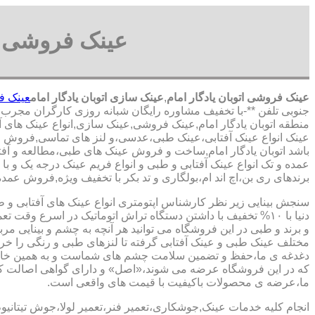
عینک فروشی ات
عینک فروشی اتوبان یادگار امام
,
عینک سازی اتوبان یادگار امام
عینک فر
جنوبی تلفن **-با تخفیف مشاوره رایگان شبانه روزی کارگران مجرب ع
منطقه اتوبان یادگار امام,عینک فروشی,عینک سازی,انواع عینک های آف
عینک انواع عینک آفتابی،عینک طبی،عدسی،و لنز های تماسی,فروش انوا
باشد اتوبان یادگار امام,ساخت و فروش عینک های طبی،مطالعه و آفتابی 
عمده و تک انواع عینک آفتابی و طبی و انواع فریم عینک درجه یک و ب
برندهای ری بن،اچ اند ام،بولگاری و تد بکر با تخفیف ویژه,فروش عمده و
سنجش بینایی زیر نظر کارشناس
اپتومتری انواع عینک های آفتابی و 
دنیا با ۱۰% تخفیف با داشتن دستگاه تراش اتوماتیک در اسرع وقت 
و برند و طبی در این فروشگاه می توانید هر آنچه به چشم و بینایی مر
مختلف عینک طبی و عینک آفتابی گرفته تا لنزهای طبی و رنگی را خری
دغدغه ی ما،حفظ و تضمین سلامت چشم های شماست و به همین خا
که در این فروشگاه عرضه می شوند،«اصل» و دارای گواهی اصالت کا
ما،عرضه ی محصولات باکیفیت با قیمت های واقعی است.
انجام کلیه خدمات عینک,جوشکاری،تعمیر فنر،تعمیر لولا،جوش تیتانیو