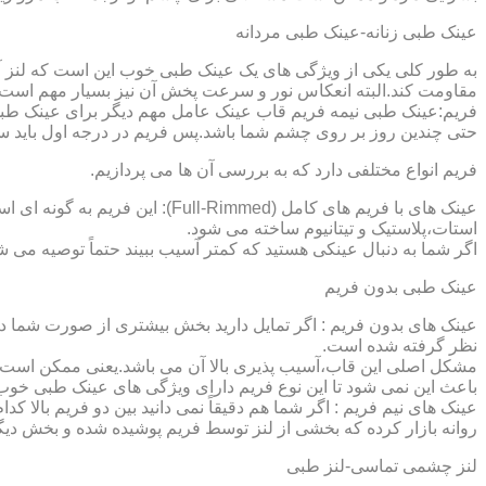
عینک طبی زنانه-عینک طبی مردانه
به طور کلی یکی از ویژگی های یک عینک طبی خوب این است که لنز آ
مقاومت کند.البته انعکاس نور و سرعت پخش آن نیز بسیار مهم است ک
فریم:عینک طبی نیمه فریم قاب عینک عامل مهم دیگر برای عینک طبی
حتی چندین روز بر روی چشم شما باشد.پس فریم در درجه اول باید س
فریم انواع مختلفی دارد که به بررسی آن ها می پردازیم.
عینک های با فریم های کامل (ed
استات،پلاستیک و تیتانیوم ساخته می شود.
اگر شما به دنبال عینکی هستید که کمتر آسیب ببیند حتماً توصیه می شو
عینک طبی بدون فریم
عینک های بدون فریم : اگر تمایل دارید بخش بیشتری از صورت شما دی
نظر گرفته شده است.
مشکل اصلی این قاب،آسیب پذیری بالا آن می باشد.یعنی ممکن است لنز
باعث این نمی شود تا این نوع فریم دارای ویژگی های عینک طبی خوب
عینک های نیم فریم : اگر شما هم دقیقاً نمی دانید بین دو فریم بالا 
روانه بازار کرده که بخشی از لنز توسط فریم پوشیده شده و بخش دیگ
لنز چشمی تماسی-لنز طبی