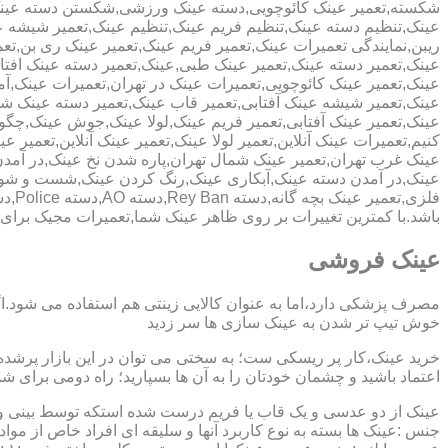
شکسته,تعمیر عینک کائوچویی,دسته عینک ورزشی,شکستن دسته عین
عینک,تنظیم دسته عینک,تنظیم فریم عینک,تنظیم عینک,تعمیر شیشه ع
ریبن,نمایندگی تعمیرات عینک,تعمیر فریم عینک,تعمیر عینک ری بن,ت
عینک,تعمیر دسته عینک,تعمیر عینک طبی,عینک,تعمیر دسته عینک افت
عینک,تعمیر عینک کائوچویی,تعمیرات عینک در تهران,تعمیرات عینک,
عینک,تعمیر شیشه عینک آفتابی,تعمیر قاب عینک,تعمیر دسته عینک 
عینک,تعمیر عینک آفتابی,تعمیر فریم عینک,لولا عینک,جوش عینک,چگون
کنیم,تعمیرات عینک آنلاین,تعمیر لولا عینک,تعمیر عینک آنلاین,تعمیر ع
عینک غرب تهران,تعمیر عینک شمال تهران,پاره شدن نخ عینک,در آم
عینک,در آمدن دسته عینک,آبکاری عینک,رنگ کردن عینک,شست و ش
باشد.با کمترین تغییرات بر روی ظاهر عینک شما,تعمیرات مجیک بر
عینک فروشی
مصرف پزشکی دارد،اما به عنوان کالایی زینتی هم استفاده می شود.ا
خوش تیپ تر شدن به عینک سازی ها سر زدید
خرید عینک،کار پر ریسکی ست؛ به سختی می توان در این بازار پرشده 
اعتماد باشید و چشمان خودتان را به آن ها بسپارید؛ راه دومی برای 
عینک از دو عدسی و یک قاب یا فریم درست شده استکه توسط بینی و گو
جنس :عینک ها بسته به نوع کاربرد آنها و سلیقه ای افراد خاص از مواد