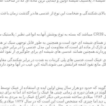
عدسی یا لنز :جنس عدسی عینکها از دو دسته ی کلی ساخته شده :۱ : شیشه۲: پلاستیک شیشه اولین و 
الای،شکنندگی و ضخامت این نوع از عدسی ها،در گذشت زمان باعث شد
ز همتای شیشه ای خود است،و همچنین به طور قابل توجهی سبک تر هست
نازک از ماده ای است،که مقاومت این مدل عدسی را در برابر خش پ
خوردارند.همچنین همانند عدسی های شیشه ای برای جلوگیری از نفوذ 
 های عینک است.عدسی های پلی کربنات به شدت در برابر شکنندگی مقاو
مانع نفوذ اشعه فرابنفش می شوند،البته ؛این عیب در آنها وجود دارد که
یند که حدود دو هزار سال پیش اولین ایده ی استفاده از عینک توسط 
 در همان دوره ی زمانی چینی ها عینک را ساخته اند اما نه برای دی
گوی شیشه ای روی کتاب خط
و طرف صورت هستند.به هر حال عینک در هر زمان و از هر ماده و توسط