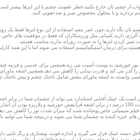
اب،از چشم تان خارج نکنید،خطر عفونت چشم با این لنزها بیشتر است و 
چشم بردارید و با محلول مخصوص تمیز و ضدعفونی کنید.
 تان نگه دارید،چون عمر مفید استفاده از این نوع لنزها فقط یک روز
 آلرژی دارند،کسانی مثل ورزشکاران که فقط در موقعیت های خاص می خ
میز کردن لنزها را به صورت روزانه ندارند،مناسب هستند.
م هستند،برای درمان آستیگماتیسم استفاده می شوند اما با این همه کار
ا کدر می کند و قدرت بینایی را کاهش می دهد.همچنین اشعه ماورای 
می وابسته به اشعه ماورای بنفش شامل ناخنک چشم و پیش ناخنک 
ی است.یک عینک آفتابی استاندارد می تواند از چشمان شما در برابر 
هایی که یک عینک آفتابی استاندارد باید داشته باشد می توان به محافظت 100 درصد در برابر اشعه ف
ک فیلم شیمیایی خاص پوشانده شده که میزان شدت نور را کاهش می دهند 
 های خیره کننده به چشمان شما می شوند و درنتیجه شما می توانید با 
دسته عینک قرار می گیرند و اندازه،فونت نوشتاری و رنگ ثابتی دارند.
 می شود.مثلا به جای نوشته اند:.این نوع خطاها،خبر از تقلبی بودن ع