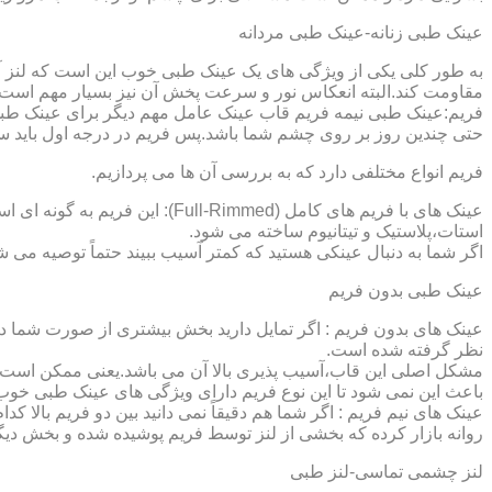
عینک طبی زنانه-عینک طبی مردانه
به طور کلی یکی از ویژگی های یک عینک طبی خوب این است که لنز آ
مقاومت کند.البته انعکاس نور و سرعت پخش آن نیز بسیار مهم است ک
فریم:عینک طبی نیمه فریم قاب عینک عامل مهم دیگر برای عینک طبی
حتی چندین روز بر روی چشم شما باشد.پس فریم در درجه اول باید س
فریم انواع مختلفی دارد که به بررسی آن ها می پردازیم.
عینک های با فریم های کامل (ed
استات،پلاستیک و تیتانیوم ساخته می شود.
اگر شما به دنبال عینکی هستید که کمتر آسیب ببیند حتماً توصیه می شو
عینک طبی بدون فریم
عینک های بدون فریم : اگر تمایل دارید بخش بیشتری از صورت شما دی
نظر گرفته شده است.
مشکل اصلی این قاب،آسیب پذیری بالا آن می باشد.یعنی ممکن است لنز
باعث این نمی شود تا این نوع فریم دارای ویژگی های عینک طبی خوب
عینک های نیم فریم : اگر شما هم دقیقاً نمی دانید بین دو فریم بالا 
روانه بازار کرده که بخشی از لنز توسط فریم پوشیده شده و بخش دیگ
لنز چشمی تماسی-لنز طبی