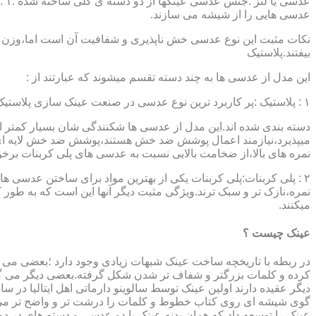
عدسی هایی را از شیشه می سازند.
نکات مثبت این نوع عدسی خش ناپذیری و شفافیت آن است اما،وزن ب
بیفتند.پلاستیک
این مدل از عدسی ها به چند دسته تقسم میشوند که عبارتند از :
۱ : پلاستیک :پر کاربرد ترین نوع عدسی در صنعت عینک سازی پلاستیک CR39 میباشد که بسته به نوع پوشش آنها،به انواعی نظیر : پلاستیک ساده،پلاستیک آنتی رفلکس،پلاستیک ضد خش،پلاستیک آب گریز و …..
دسته بندی شده اند.این مدل از عدسی ها شکنندگی شان بسیار کمتر ا
میپذیرد،نیازمند اعمال پوشش ضد خش هستند،پوشش ضد خش لایه ای 
نمره های بالا،از ضخامت بالایی نسبت به عدسی های پلی کربنات بر
۲ : پلی کربنات:پلی کربنات یکی از بهترین مواد برای ساختن عدسی
نمره،نازک تر و سبک ترند.ویژگی مثبت دیگر آنها این است که به طور کل 
میکنند.
عینک چیست ؟
در ربطه با تاریخچه ساخت عینک شبهات زیادی وجود دارد ؛بعضی می گو
کرده و کلمات بزرگتر و شفاف تر شدن شکل گرفته.بعضی دیگر می گویند
عینک را توسعه داد،که همان بدنه عینک با دو عدسی و دسته های در د