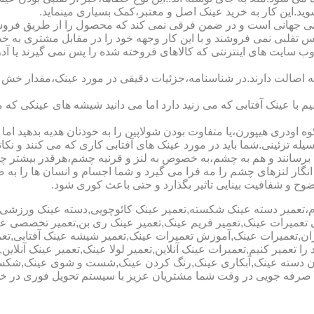
شوید.این کار به خرید عینک اصل و معتبر،کمک بسیاری مینماید.
هانی است و در ضمن فرقی نمی کند که محصول را از طریق فروشگاه ی
س تقلبی نمی فروشند و با این کار وجهه خود را در مقابل مشتری به 
 سایت های اینترنتی که کالاهای فروخته شده را پس نمی گیرند یا 
ه اصالت دارند.در شناسنامه،جزئیات دقیقی در مورد عینک،مقدار خش 
ا عینک آفتابی که می زنید دارد اما می دانید شیشه های عینکی که می
 اودری هیپورن،یا متفاوت بودن شولاپین را به خودتان هدیه بدهید اما م
ه تزئینی.شما باید در مورد عینک های آفتابی کاری که می کنند و نکاتی
برسانند و هم به چشم،به خصوص به لنز و قرنیه چشم،هرقدر بیشتر چش
ری انگار لنزهای چشم را مه فرا می گیرد و شما اجسام و انسان ها را 
ح و شفافیت بینایی تاثیر بگذارد و حتی باعث کوری شود.
نیوم،تعمیر دسته عینک شکسته,تعمیر عینک کائوچویی,دسته عینک ورزش
ی تعمیرات عینک,تعمیر فریم عینک,تعمیر عینک ری بن,تعمیر تخصصی ع
هران,تعمیرات عینک,آموزش تعمیرات عینک,تعمیر شیشه عینک آفتابی,ت
ا تعمیر کنیم,تعمیرات عینک آنلاین,تعمیر لولا عینک,تعمیر عینک آنلای
دن دسته عینک,آبکاری عینک,رنگ کردن عینک,شست و شوی عینک,شکستن
ای صرفه جویی در وقت شما مشتریان عزیز با سیستم تحویل فوری در