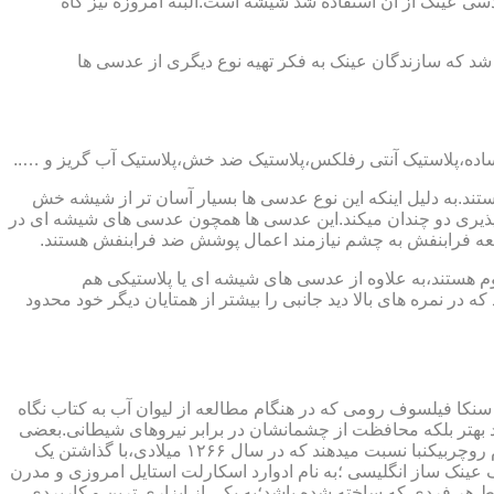
ابندایی ترین ماده ای که در ساخت عدسی عینک از آن استفاده شد شیشه است.البته امروزه نیز گاه
 که سازندگان عینک به فکر تهیه نوع دیگری از عدسی ها
ند.به دلیل اینکه این نوع عدسی ها بسیار آسان تر از شیشه خش
ذیری دو چندان میکند.این عدسی ها همچون عدسی های شیشه ای در
اشعه فرابنفش به چشم نیازمند اعمال پوشش ضد فرابنفش هستند.
م هستند،به علاوه از عدسی های شیشه ای یا پلاستیکی هم
 در نمره های بالا دید جانبی را بیشتر از همتایان دیگر خود محدود
سنکا فیلسوف رومی که در هنگام مطالعه از لیوان آب به کتاب نگاه
د بهتر بلکه محافظت از چشمانشان در برابر نیروهای شیطانی.بعضی
دیگر عقیده دارند اولین عینک توسط سالوینو دارماتی اهل ایتالیا در سال ۱۲۸۴ میلادی ساخته شده،برخی دیگر اختراع عینک را به مردی به نام روچربیکنبا نسبت میدهند که در سال ۱۲۶۶ میلادی،با گذاشتن یک
وط و کلمات را درشت تر و واضح تر می دید.اما چیزی که مشخص است این است که در سال ۱۷۲۷ میلادی یک عینک ساز انگلیسی ؛به نام ادوارد اسکارلت استایل امروزی و مدرن
 هر فردی که ساخته شده باشد؛به یکی از ابزاری ترین و کاربردی