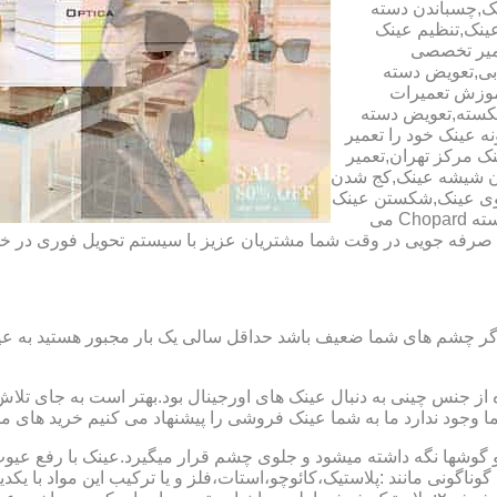
ک,چسباندن دسته
ینک,تنظیم عینک
عمیر تخصصی
ابی,تعویض دسته
آموزش تعمیرات
شکسته,تعویض دسته
ه عینک خود را تعمیر
ینک مرکز تهران,تعمیر
دن شیشه عینک,کج شدن
وی عینک,شکستن عینک
فلزی,تعمیر عینک بچه گانه,دسته Rey Ban,دسته AO,دسته Police,دسته Chopard می
ای صرفه جویی در وقت شما مشتریان عزیز با سیستم تحویل فوری در
گر چشم های شما ضعیف باشد حداقل سالی یک بار مجبور هستید به عین
از جنس چینی به دنبال عینک های اورجینال بود.بهتر است به جای تلا
شما وجود ندارد ما به شما عینک فروشی را پیشنهاد می کنیم خرید های م
شها نگه داشته میشود و جلوی چشم قرار میگیرد.عینک با رفع عیوب ان
 گوناگونی مانند :پلاستیک،کائوچو،استات،فلز و یا ترکیب این مواد با ی