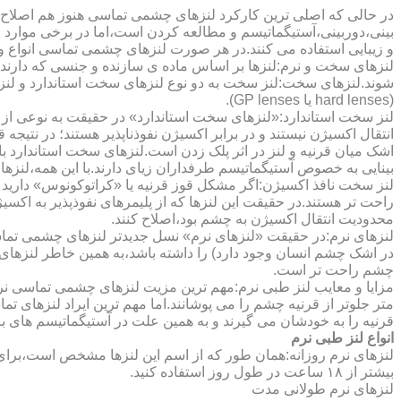
در حالی که اصلی ترین کارکرد لنزهای چشمی تماسی هنوز هم اصلاح 
بینی،دوربینی،آستیگماتیسم و مطالعه کردن است،اما در برخی موارد اف
و زیبایی استفاده می کنند.در هر صورت لنزهای چشمی تماسی انواع و ک
لنزهای سخت و نرم:لنزها بر اساس ماده ی سازنده و جنسی که دارند
شوند.لنزهای سخت:لنز سخت به دو نوع لنزهای سخت استاندارد و ل
(hard lenses یا GP lenses).
لنز سخت استاندارد:«لنزهای سخت استاندارد» در حقیقت به نوعی از 
انتقال اکسیژن نیستند و در برابر اکسیژن نفوذناپذیر هستند؛ در نتیجه 
اشک میان قرنیه و لنز در اثر پلک زدن است.لنزهای سخت استاندارد ب
بینایی به خصوص آستیگماتیسم طرفداران زیای دارند.با این همه،لنزها
لنز سخت نافذ اکسیژن:اگر مشکل قوز قرنیه یا «کراتوکونوس» دارید 
محدودیت انتقال اکسیژن به چشم بود،اصلاح کنند.
لنزهای نرم:در حقیقت «لنزهای نرم» نسل جدیدتر لنزهای چشمی تماس
در اشک چشم انسان وجود دارد) را داشته باشد،به همین خاطر لنزهای
چشم راحت تر است.
مزایا و معایب لنز طبی نرم:مهم ترین مزیت لنزهای چشمی تماسی نرم 
متر جلوتر از قرنیه چشم را می پوشانند.اما مهم ترین ایراد لنزهای 
قرنیه را به خودشان می گیرند و به همین علت در آستیگماتیسم های با
انواع لنز طبی نرم
لنزهای نرم روزانه:همان طور که از اسم این لنزها مشخص است،برای اس
بیشتر از ۱۸ ساعت در طول روز استفاده کنید.
لنزهای نرم طولانی مدت