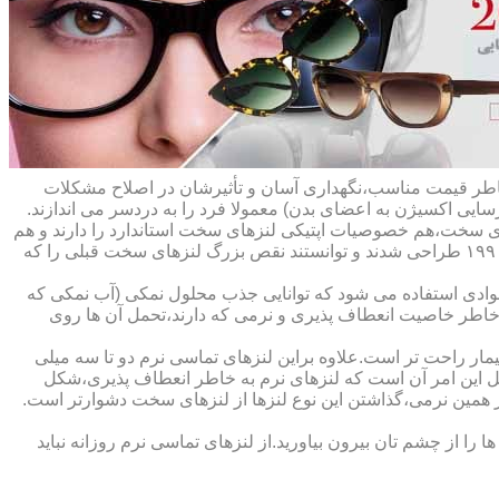
ه خاطر قیمت مناسب،نگهداری آسان و تأثیرشان در اصلاح مشکلات
سایی اکسیژن به اعضای بدن) معمولا فرد را به دردسر می اندازند.
ای سخت،هم خصوصیات اپتیکی لنزهای سخت استاندارد را دارند و هم
راحت تر هستند.در حقیقت این لنزها که از پلیمرهای نفوذپذیر به اکسیژن ساخته شده اند،در اواخر دهه ی ۱۹۷۰ و در طول دهه های ۱۹۸۰ و ۱۹۹۰ طراحی شدند و توانستند نقص بزرگ لنزهای سخت قبلی را که
وادی استفاده می شود که توانایی جذب محلول نمکی (آب نمکی که
 خاطر خاصیت انعطاف پذیری و نرمی که دارند،تحمل آن ها روی
مار راحت تر است.علاوه براین لنزهای تماسی نرم دو تا سه میلی
لیل این امر آن است که لنزهای نرم به خاطر انعطاف پذیری،شکل
اطر همین نرمی،گذاشتن این نوع لنزها از لنزهای سخت دشوارتر است.
ا از چشم تان بیرون بیاورید.از لنزهای تماسی نرم روزانه نباید