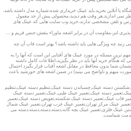
ا آنلاین بخرید.باید عینک خریداری شده،شماره مدل داشته باشد.
خطر نمی اندازند.هر وقت هم دیدید،محصولی بیش از حد معمول
آدرس و تلفن مشخصی ندارند،خرید.وب سایت هایی که عینک های
پذیری لنز،مقاومت آن در برابر اشعه ماوراء بنفش،جنس فریم و …
 زنید چه ویژگی هایی باید داشته باشد؟ بهتر است قاب آن چه
هم ترین مسئله در مورد عینک های آفتابی این است که آنها را به
 که هنگام خرید آنها باید در نظر بگیرید،اطلاعات کامل داشته
مان شما بدون محافظ در مقابل اشعه آفتاب قرار بگیرد احتمال
به صورت مبهم و ناواضح می بینید) در ضمن اشعه های خورشید باعث
ی,شکستن دسته عینک,چسباندن دسته عینک,تنظیم دسته عینک,تنظیم
ینک,تعمیر دسته عینک,تعمیر عینک طبی,عینک,تعمیر دسته عینک
عمیر قاب عینک,تعمیر دسته عینک شکسته,تعویض دسته عینک,تعمیر
ن,تعمیر عینک مرکز تهران,تعمیر عینک غرب تهران,تعمیر عینک شمال
 عینک فلزی,تعمیر عینک بچه گانه,دسته,دسته,دسته,دسته می
 خدمت شماست.