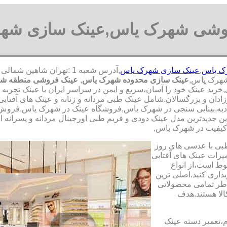
وشی شهرک یاس,عینک سازی شه
ک یاس
,
عینک سازی شهرک یاس
شهرک یاس,
عینک سازی محدوده شهرک یاس
,
عینک فروشی منطقه ش
,خرید عینک خود را آسان،سریع و ایمن در سراسر ایران با عینک تجربه
وزادان و بزرگسالان.شامل عینک طبی مردانه و زنانه و عینک های آفت
ادیه,بینایی سنجی در شهرک یاس,فروشگاه عینک در شهرک یاس,فروش عم
ن جدیدترین مدل عینک دودی و فریم طبی اورجینال مردانه و پسرانه از 
ا کیفیت در شهرک یاس,
طبی با عدسی های روز
تعمیرات عینک های آفتابی
بوط است،از انواع
داری کنید.اصلی ترین
طر تمامی محصولاتی
لا هستند.هدف
م،تعمیر دسته عینک