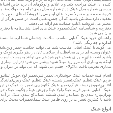
کننده آن عینک مراجعه کنید و با علائم و لوگوهای آن برند خاص آشنا 
بررسی شماره مدل عینک درج شماره مدل روی تمام محصولات،قانونی ج
فروشنده معتبر:معمولا سایت های اینترنتی یا فروشگاه های معتبر،جن
تخفیف دارد،مطمئن باشید که آن جنس،تقلبی است.در ضمن هرگز از وب
معتبر می فروشند،اغلب ضمانت هم ارائه می دهند.
دفترچه و شناسنامه عینک:معمولا عینک های اصل،شناسنامه یا دفترچ
بیان می شود.
راهنمای خرید عینک آفتابی مناسب:سلامت چشمان شما ارتباط مستقیم ب
اندازه و چه رنگی باشد؟
می گویند با عینک آفتابی مناسب شما می توانید جذابیت جیمز وین،شکوه
عنوان وسیله ای برای محافظت از سلامت تان در نظر بگیرید نه یک وسیل
باشید.اشعه های ماورای بنفش خورشید هم می توانند به پوست آسیب 
اینکه به بیماری آب مروارید مبتلا شوید بیشتر می شود (در این بیما
بیماری تخریب بافت ماکولای چشم می شوند که می تواند بر میزان وضو
انجام کلیه خدمات عینک,جوشکاری،تعمیر فنر،تعمیر لولا،جوش تیتا
فریم عینک,تنظیم عینک,تعمیر شیشه عینک,تنظیم عینک ریبن,نمایندگ
افتابی,تعویض دسته عینک,تعمیر عینک کائوچویی,تعمیرات عینک در ت
عینک آفتابی,تعمیر فریم عینک,لولا عینک,جوش عینک,چگونه عینک خود ر
تهران,پاره شدن نخ عینک,در آمدن شیشه عینک,کج شدن عینک,در آم
باشد.با کمترین تغییرات بر روی ظاهر عینک شما,تعمیرات مجیک بر
انواع عینک