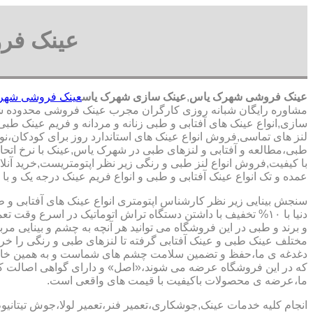
عینک فر
عینک فروشی شهرک یاس
,
عینک سازی شهرک یاس
عینک فروشی شهر
مشاوره رایگان شبانه روزی کارگران مجرب عینک فروشی محدوده 
سازی,انواع عینک های آفتابی و طبی زنانه و مردانه و فریم عینک طبی
لنز های تماسی,فروش انواع عینک های استاندارد روز برای کودکان،ن
طبی،مطالعه و آفتابی و لنزهای طبی در شهرک یاس,عینک با نرخ اتح
با کیفیت,فروش انواع لنز طبی و رنگی زیر نظر اپتومتریست,خرید آنلای
عمده و تک انواع عینک آفتابی و طبی و انواع فریم عینک درجه یک و ب
سنجش بینایی زیر نظر کارشناس
اپتومتری انواع عینک های آفتابی و 
دنیا با ۱۰% تخفیف با داشتن دستگاه تراش اتوماتیک در اسرع وقت 
و برند و طبی در این فروشگاه می توانید هر آنچه به چشم و بینایی مر
مختلف عینک طبی و عینک آفتابی گرفته تا لنزهای طبی و رنگی را خری
دغدغه ی ما،حفظ و تضمین سلامت چشم های شماست و به همین خا
که در این فروشگاه عرضه می شوند،«اصل» و دارای گواهی اصالت کا
ما،عرضه ی محصولات باکیفیت با قیمت های واقعی است.
انجام کلیه خدمات عینک,جوشکاری،تعمیر فنر،تعمیر لولا،جوش تیتانیو