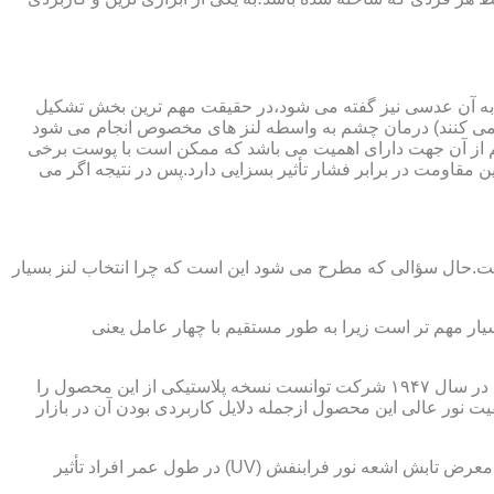
 به آن عدسی نیز گفته می شود،در حقیقت مهم ترین بخش تشکیل
ده می کنند) درمان چشم به واسطه لنز های مخصوص انجام می شود
م از آن جهت دارای اهمیت می باشد که ممکن است با پوست برخی
مقاومت در برابر فشار تأثیر بسزایی دارد.پس در نتیجه اگر می
 است.حال سؤالی که مطرح می شود این است که چرا انتخاب لنز بسیار
یار مهم تر است زیرا به طور مستقیم با چهار عامل یعنی
در قدیم از عدسی شیشه ای استفاده می شد،اما شیشه بسیار سنگین بوده و همچنین به راحتی شکسته و به چشم آسیب می رساند.در نهایت در سال ۱۹۴۷ شرکت توانست نسخه پلاستیکی از این محصول را
 نور عالی این محصول ازجمله دلایل کاربردی بودن آن در بازار
عامل بعدی که جزء اصلی ترین ویژگی های عینک طبی است،مقاومت در برابر اشعه UV در هر دو نوع A و B می باشد.قطعاً قرار گرفتن در معرض تابش اشعه نور فرابنفش (UV) در طول عمر افراد تأثیر