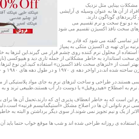
مشکلات بینایی مثل نزدیک
راد از آن ها به عنوان وسیله ی آرایشی
اربردهای گوناگون دارند.
 به دو نوع سخت و نرم تقسیم می
نزهای سخت نافذ اکسیژن تقسیم می شود
لنز تماسی گفته می شود که قادر به
قرنیه برای تهیه ی اکسیژن متکی به پمپاژ
ا استفاده از محلول نرم کننده روی چشم قرار می گیرند.این لنزها ب
ی سخت استاندارد به خاطر مشکلاتی از جمله تاری دید و هیپوکسی (نار
بهتر است از «لنزهای سخت نافذ اکسیژن» استفاده کنید.این نوع لنزه
ی هستند.در طراحی و ساخت لنزهای نرم به جای مواد پلاستیکی از م
 نرم به اصطلاح «هیدروفیل» یا دوست دار آب هستند،طبیعی ترند و به
این است که به خاطر انعطاف پذیری ای که دارند،تحمل آن ها برای بی
تماسی نرم ناتوانی آن ها در اصلاح مشکل «آستیگماتیسم قرنیه» است.د
لاتر از یک و نیم تجویز نمی شوند.از سوی دیگر برداشتن و البته به خ
تفاده ی روزانه طراحی شده اند و شب ها موقع خواب حتما باید آن ها ر