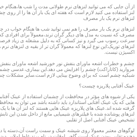
از آن جایی که می توانید لنزهای نرم طولانی مدت را شب ها،هنگام خو
لنز استفاده می کنید لازم است که هفته ای یک بار آن ها را از روی 
لنزهای نرم یک بار مصرف
لنزهای نرم یک بار مصرف را هم نمی توانید شب ها هنگام خواب در چشم
مصرف که نسبت به مدل های دیگر گران ترند،معمولاً برای افرادی که
سرعت رسوب می گیرد و نیز کسانی که به دلیل مشغله ی زیاد فرصت ت
لنزهای توریک:این نوع لنزها که معمولاً گران تر از بقیه ی لنزهای نر
اکسیژن نیست.
مروارید (کاتاراکت) چشم را افزایش می دهد.این بیماری،عدسی چشم ر
شبکیه چشم است که برای وضوح بینایی لازم است.سایر مشکلات چش
عینک آفتابی پلاریزه چیست؟
یکی از شیوه های مؤثر در محافظت از چشمان استفاده از عینک آفتاب
گرفته شده اند.عینک های پلاریزه عینک هایی هستند که لنز آن ها با ی
لنزهای پوشانده شده با فیلترهای شیمیایی مانع از داخل شدن این تابش
تشخیص عینک آفتابی اصل از تقلبی
لوگوهای معتبر معمولا روی شیشه عینک و سمت راست آن،دسته یا داخل 
دهنده تقلبی بودن عینک است.گاهی اوقات در نام برند،غلط املایی دیده