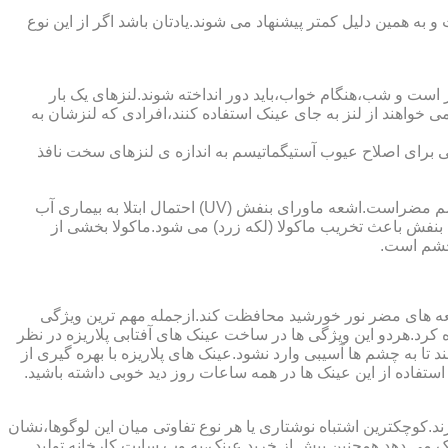
به همین دلیل کمتر پیشنهاد می شوند.یادتان باشد اگر از این نوع
 است و شب،هنگام خواب،باید دور انداخته شوند.لنزهای یک بار
واهند از لنز به جای عینک استفاده کنند،افرادی که لنزشان به
ایی برای اصلاح عیوب آستیگماتیسم به اندازه ی لنزهای سخت نافذ
چشم و خطرات اشعه ماورای بنفش نور خورشید اشعه ماورای بنفش نور خورشید به پوست آسیب می زند.همچنین برای عدسی و قرنیه چشم مضراست.اشعه ماورای بنفش (UV) احتمال ابتلا به بیماری آب
بنفش باعث تخریب ماکولا (لکه زرد) می شود.ماکولا بخشی از
چشم است.
اشعه های مضر نور خورشید محافظت کند.ازجمله مهم ترین ویژگی
رابنفش خورشید و پلاریزه بودن آن اشاره کرد.هردو این ویژگی ها در ساخت عینک های آفتابی پلاریزه در نظر
تا به چشم ها آسیبی وارد نشود.عینک های پلاریزه با بهره گیری از
استفاده از این عینک ها در همه ساعات روز دید خوبی داشته باشید.
کوچکترین اشتباه نوشتاری یا هر نوع تفاوتی میان این لوگوها،نشان
ینک می دهد.همچنین پیش از خرید عینک،به وب سایت کارخانه تولید