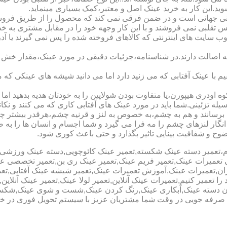
شوید.این کار به خرید عینک اصل و معتبر،کمک بسیاری مینماید.
هانی است و در ضمن فرقی نمی کند که محصول را از طریق فروشگاه ی
س تقلبی نمی فروشند و با این کار وجهه خود را در مقابل مشتری به 
 سایت های اینترنتی که کالاهای فروخته شده را پس نمی گیرند یا 
ه اصالت دارند.در شناسنامه،جزئیات دقیقی در مورد عینک،مقدار خش 
ا عینک آفتابی که می زنید دارد اما می دانید شیشه های عینکی که می
 اودری هیپورن،یا متفاوت بودن شولاپین را به خودتان هدیه بدهید اما م
ه تزئینی.شما باید در مورد عینک های آفتابی کاری که می کنند و نکاتی
برسانند و هم به چشم،به خصوص به لنز و قرنیه چشم،هرقدر بیشتر چش
ری انگار لنزهای چشم را مه فرا می گیرد و شما اجسام و انسان ها را 
ح و شفافیت بینایی تاثیر بگذارد و حتی باعث کوری شود.
نیوم،تعمیر دسته عینک شکسته,تعمیر عینک کائوچویی,دسته عینک ورزش
ی تعمیرات عینک,تعمیر فریم عینک,تعمیر عینک ری بن,تعمیر تخصصی ع
هران,تعمیرات عینک,آموزش تعمیرات عینک,تعمیر شیشه عینک آفتابی,ت
ا تعمیر کنیم,تعمیرات عینک آنلاین,تعمیر لولا عینک,تعمیر عینک آنلای
دن دسته عینک,آبکاری عینک,رنگ کردن عینک,شست و شوی عینک,شکستن
ای صرفه جویی در وقت شما مشتریان عزیز با سیستم تحویل فوری در