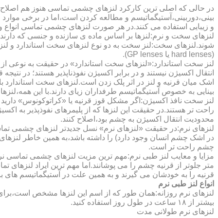
در حالی که اصلی ترین کارکرد لنزهای چشمی تماسی هنوز هم اصلاح 
بینی،دوربینی،آستیگماتیسم و مطالعه کردن است،اما در برخی موارد اف
و زیبایی استفاده می کنند.در هر صورت لنزهای چشمی تماسی انواع و ک
لنزهای سخت و نرم:لنزها بر اساس ماده ی سازنده و جنسی که دارند
شوند.لنزهای سخت:لنز سخت به دو نوع لنزهای سخت استاندارد و ل
(hard lenses یا GP lenses).
لنز سخت استاندارد:«لنزهای سخت استاندارد» در حقیقت به نوعی از 
انتقال اکسیژن نیستند و در برابر اکسیژن نفوذناپذیر هستند؛ در نتیجه 
اشک میان قرنیه و لنز در اثر پلک زدن است.لنزهای سخت استاندارد ب
بینایی به خصوص آستیگماتیسم طرفداران زیای دارند.با این همه،لنزها
لنز سخت نافذ اکسیژن:اگر مشکل قوز قرنیه یا «کراتوکونوس» دارید 
محدودیت انتقال اکسیژن به چشم بود،اصلاح کنند.
لنزهای نرم:در حقیقت «لنزهای نرم» نسل جدیدتر لنزهای چشمی تماس
در اشک چشم انسان وجود دارد) را داشته باشد،به همین خاطر لنزهای
چشم راحت تر است.
مزایا و معایب لنز طبی نرم:مهم ترین مزیت لنزهای چشمی تماسی نرم 
متر جلوتر از قرنیه چشم را می پوشانند.اما مهم ترین ایراد لنزهای 
قرنیه را به خودشان می گیرند و به همین علت در آستیگماتیسم های با
انواع لنز طبی نرم
لنزهای نرم روزانه:همان طور که از اسم این لنزها مشخص است،برای اس
بیشتر از ۱۸ ساعت در طول روز استفاده کنید.
لنزهای نرم طولانی مدت