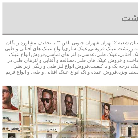
تشت
,آدرس شعبه 1 :تهران شاهین شمالی بیست متری گلستان شعبه 2 :تهران شهران جنوبی تلفن **-با تخفیف مشاوره رایگان
 زرتشت,عینک فروشی,عینک سازی,انواع عینک های آفتابی و طبی
 عینک آفتابی،عینک طبی،عدسی،و لنز های تماسی,فروش انواع عینک
ت,ساخت و فروش عینک های طبی،مطالعه و آفتابی و لنزهای طبی در
نک درجه یک و با کیفیت,فروش انواع لنز طبی و رنگی زیر نظر
تخفیف ویژه,فروش عمده و تک انواع عینک آفتابی و طبی و انواع فریم