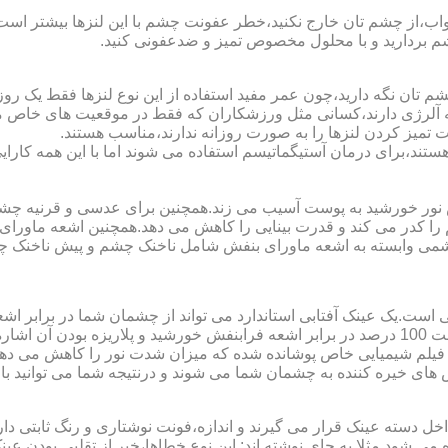
اب،از چشم تان خارج نکنید،خطر عفونت چشم با این لنزها بیشتر است و 
چشم بردارید و با محلول مخصوص تمیز و ضدعفونی کنید.
 تان نگه دارید،چون عمر مفید استفاده از این نوع لنزها فقط یک روز
 آلرژی دارند،کسانی مثل ورزشکاران که فقط در موقعیت های خاص می خ
میز کردن لنزها را به صورت روزانه ندارند،مناسب هستند.
م هستند،برای درمان آستیگماتیسم استفاده می شوند اما با این همه کار
ا کدر می کند و قدرت بینایی را کاهش می دهد.همچنین اشعه ماورای 
می وابسته به اشعه ماورای بنفش شامل ناخنک چشم و پیش ناخنک 
ی است.یک عینک آفتابی استاندارد می تواند از چشمان شما در برابر 
هایی که یک عینک آفتابی استاندارد باید داشته باشد می توان به محافظت 100 درصد در برابر اشعه ف
ک فیلم شیمیایی خاص پوشانده شده که میزان شدت نور را کاهش می دهند 
 های خیره کننده به چشمان شما می شوند و درنتیجه شما می توانید با 
دسته عینک قرار می گیرند و اندازه،فونت نوشتاری و رنگ ثابتی دارند.
 می شود.مثلا به جای نوشته اند:.این نوع خطاها،خبر از تقلبی بودن ع