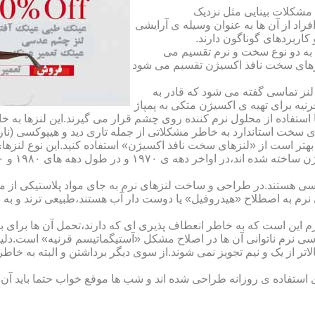
مشکلات بینایی مثل نزدیک
راد از آن ها به عنوان وسیله ی آرایشی
اربردهای گوناگون دارند.
 به دو نوع سخت و نرم تقسیم می
نزهای سخت نافذ اکسیژن تقسیم می شود
لنز تماسی گفته می شود که قادر به
قرنیه برای تهیه ی اکسیژن متکی به پمپاژ
ا استفاده از محلول نرم کننده روی چشم قرار می گیرند.این لنزها ب
ی سخت استاندارد به خاطر مشکلاتی از جمله تاری دید و هیپوکسی (نار
بهتر است از «لنزهای سخت نافذ اکسیژن» استفاده کنید.این نوع لنزه
ی هستند.در طراحی و ساخت لنزهای نرم به جای مواد پلاستیکی از م
 نرم به اصطلاح «هیدروفیل» یا دوست دار آب هستند،طبیعی ترند و به
این است که به خاطر انعطاف پذیری ای که دارند،تحمل آن ها برای بی
تماسی نرم ناتوانی آن ها در اصلاح مشکل «آستیگماتیسم قرنیه» است.د
لاتر از یک و نیم تجویز نمی شوند.از سوی دیگر برداشتن و البته به خ
تفاده ی روزانه طراحی شده اند و شب ها موقع خواب حتما باید آن ها ر