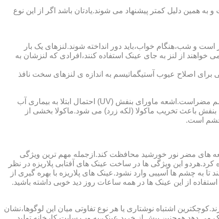
به همین دلیل کمتر پیشنهاد می شوند.یادتان باشد اگر از این نوع
 است و شب،هنگام خواب،باید دور انداخته شوند.لنزهای یک بار
واهند از لنز به جای عینک استفاده کنند،افرادی که لنزشان به
ایی برای اصلاح عیوب آستیگماتیسم به اندازه ی لنزهای سخت نافذ
چشم و خطرات اشعه ماورای بنفش نور خورشید اشعه ماورای بنفش نور خورشید به پوست آسیب می زند.همچنین برای عدسی و قرنیه چشم مضراست.اشعه ماورای بنفش (UV) احتمال ابتلا به بیماری آب
بنفش باعث تخریب ماکولا (لکه زرد) می شود.ماکولا بخشی از
چشم است.
اشعه های مضر نور خورشید محافظت کند.ازجمله مهم ترین ویژگی
رابنفش خورشید و پلاریزه بودن آن اشاره کرد.هردو این ویژگی ها در ساخت عینک های آفتابی پلاریزه در نظر
تا به چشم ها آسیبی وارد نشود.عینک های پلاریزه با بهره گیری از
استفاده از این عینک ها در همه ساعات روز دید خوبی داشته باشید.
کوچکترین اشتباه نوشتاری یا هر نوع تفاوتی میان این لوگوها،نشان
ینک می دهد.همچنین پیش از خرید عینک،به وب سایت کارخانه تولید