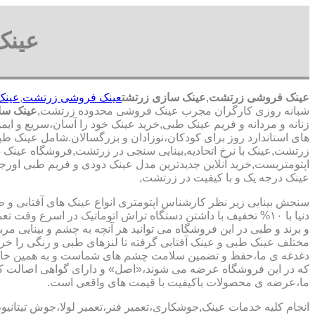
عینک
عینک فروشی زرتشت
,
عینک سازی زرتشت
عینک فروشی زرتشت
,
عینک
شبانه روزی کارگران مجرب عینک فروشی محدوده زرتشت,
عینک سا
زنانه و مردانه و فریم عینک طبی,خرید عینک خود را آسان،سریع و ای
های استاندارد روز برای کودکان،نوزادان و بزرگسالان.شامل عینک طب
زرتشت,عینک با نرخ اتحادیه,بینایی سنجی در زرتشت,فروشگاه عینک د
اپتومتریست,خرید آنلاین جدیدترین مدل عینک دودی و فریم طبی اورجینا
عینک درجه یک و با کیفیت در زرتشت,
سنجش بینایی زیر نظر کارشناس
اپتومتری انواع عینک های آفتابی و 
دنیا با ۱۰% تخفیف با داشتن دستگاه تراش اتوماتیک در اسرع وقت 
و برند و طبی در این فروشگاه می توانید هر آنچه به چشم و بینایی مر
مختلف عینک طبی و عینک آفتابی گرفته تا لنزهای طبی و رنگی را خری
دغدغه ی ما،حفظ و تضمین سلامت چشم های شماست و به همین خا
که در این فروشگاه عرضه می شوند،«اصل» و دارای گواهی اصالت کا
ما،عرضه ی محصولات باکیفیت با قیمت های واقعی است.
انجام کلیه خدمات عینک,جوشکاری،تعمیر فنر،تعمیر لولا،جوش تیتانیو