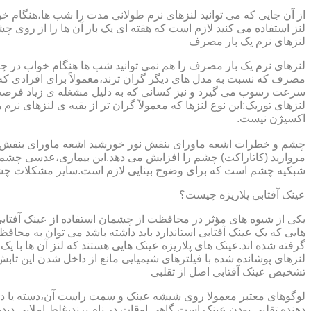
از آن جایی که می توانید لنزهای نرم طولانی مدت را شب ها،هنگام خو
لنز استفاده می کنید لازم است که هفته ای یک بار آن ها را از روی 
لنزهای نرم یک بار مصرف
لنزهای نرم یک بار مصرف را هم نمی توانید شب ها هنگام خواب در چشم
مصرف که نسبت به مدل های دیگر گران ترند،معمولاً برای افرادی که
سرعت رسوب می گیرد و نیز کسانی که به دلیل مشغله ی زیاد فرصت ت
لنزهای توریک:این نوع لنزها که معمولاً گران تر از بقیه ی لنزهای نر
اکسیژن نیست.
مروارید (کاتاراکت) چشم را افزایش می دهد.این بیماری،عدسی چشم ر
شبکیه چشم است که برای وضوح بینایی لازم است.سایر مشکلات چش
عینک آفتابی پلاریزه چیست؟
یکی از شیوه های مؤثر در محافظت از چشمان استفاده از عینک آفتاب
گرفته شده اند.عینک های پلاریزه عینک هایی هستند که لنز آن ها با ی
لنزهای پوشانده شده با فیلترهای شیمیایی مانع از داخل شدن این تابش
تشخیص عینک آفتابی اصل از تقلبی
لوگوهای معتبر معمولا روی شیشه عینک و سمت راست آن،دسته یا داخل 
دهنده تقلبی بودن عینک است.گاهی اوقات در نام برند،غلط املایی دیده