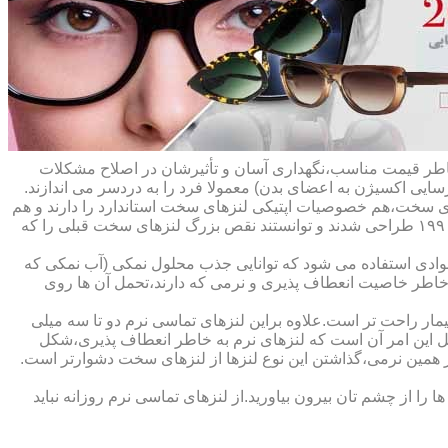
ه خاطر قیمت مناسب،نگهداری آسان و تأثیرشان در اصلاح مشکلات
سایی اکسیژن به اعضای بدن) معمولا فرد را به دردسر می اندازند.
ای سخت،هم خصوصیات اپتیکی لنزهای سخت استاندارد را دارند و هم
راحت تر هستند.در حقیقت این لنزها که از پلیمرهای نفوذپذیر به اکسیژن ساخته شده اند،در اواخر دهه ی ۱۹۷۰ و در طول دهه های ۱۹۸۰ و ۱۹۹۰ طراحی شدند و توانستند نقص بزرگ لنزهای سخت قبلی را که
وادی استفاده می شود که توانایی جذب محلول نمکی (آب نمکی که
 خاطر خاصیت انعطاف پذیری و نرمی که دارند،تحمل آن ها روی
مار راحت تر است.علاوه براین لنزهای تماسی نرم دو تا سه میلی
لیل این امر آن است که لنزهای نرم به خاطر انعطاف پذیری،شکل
اطر همین نرمی،گذاشتن این نوع لنزها از لنزهای سخت دشوارتر است.
ا از چشم تان بیرون بیاورید.از لنزهای تماسی نرم روزانه نباید