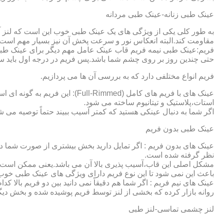
عینک طبی زنانه-عینک طبی مردانه
به طور کلی یکی از ویژگی های یک عینک طبی خوب این است که لنز آ
مقاومت کند.البته انعکاس نور و سرعت پخش آن نیز بسیار مهم است ک
فریم:عینک طبی نیمه فریم قاب عینک عامل مهم دیگر برای عینک طبی
حتی چندین روز بر روی چشم شما باشد.پس فریم در درجه اول باید س
فریم انواع مختلفی دارد که به بررسی آن ها می پردازیم.
عینک های با فریم های کامل (ed
استات،پلاستیک و تیتانیوم ساخته می شود.
اگر شما به دنبال عینکی هستید که کمتر آسیب ببیند حتماً توصیه می شو
عینک طبی بدون فریم
عینک های بدون فریم : اگر تمایل دارید بخش بیشتری از صورت شما دی
نظر گرفته شده است.
مشکل اصلی این قاب،آسیب پذیری بالا آن می باشد.یعنی ممکن است لنز
باعث این نمی شود تا این نوع فریم دارای ویژگی های عینک طبی خوب
عینک های نیم فریم : اگر شما هم دقیقاً نمی دانید بین دو فریم بالا 
روانه بازار کرده که بخشی از لنز توسط فریم پوشیده شده و بخش دیگ
لنز چشمی تماسی-لنز طبی