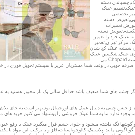
ک,چسباندن دسته
ینک,تنظیم عینک
عمیر تخصصی
ابی,تعویض دسته
آموزش تعمیرات
شکسته,تعویض دسته
ه عینک خود را تعمیر
ینک مرکز تهران,تعمیر
دن شیشه عینک,کج شدن
وی عینک,شکستن عینک
فلزی,تعمیر عینک بچه گانه,دسته Rey Ban,دسته AO,دسته Police,دسته Chopard می
ای صرفه جویی در وقت شما مشتریان عزیز با سیستم تحویل فوری در
گر چشم های شما ضعیف باشد حداقل سالی یک بار مجبور هستید به عین
از جنس چینی به دنبال عینک های اورجینال بود.بهتر است به جای تلا
شما وجود ندارد ما به شما عینک فروشی را پیشنهاد می کنیم خرید های م
شها نگه داشته میشود و جلوی چشم قرار میگیرد.عینک با رفع عیوب ان
 گوناگونی مانند :پلاستیک،کائوچو،استات،فلز و یا ترکیب این مواد با ی