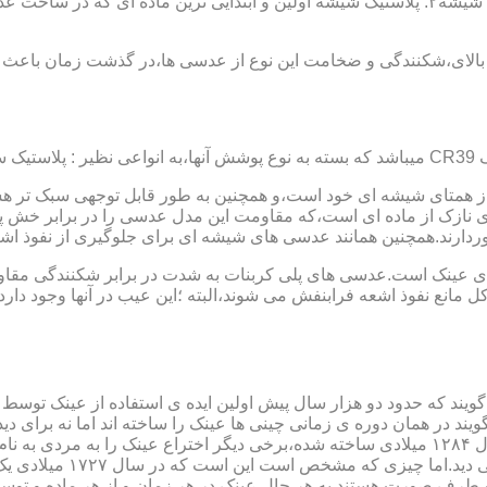
عدسی یا لنز :جنس عدسی عینکها از دو دسته ی کلی ساخته شده :۱ : شیشه۲: پلاستیک شیشه اولین و 
الای،شکنندگی و ضخامت این نوع از عدسی ها،در گذشت زمان باعث شد
ز همتای شیشه ای خود است،و همچنین به طور قابل توجهی سبک تر هست
نازک از ماده ای است،که مقاومت این مدل عدسی را در برابر خش پ
خوردارند.همچنین همانند عدسی های شیشه ای برای جلوگیری از نفوذ 
 های عینک است.عدسی های پلی کربنات به شدت در برابر شکنندگی مقاو
مانع نفوذ اشعه فرابنفش می شوند،البته ؛این عیب در آنها وجود دارد که
یند که حدود دو هزار سال پیش اولین ایده ی استفاده از عینک توسط 
 در همان دوره ی زمانی چینی ها عینک را ساخته اند اما نه برای دی
گوی شیشه ای روی کتاب خط
و طرف صورت هستند.به هر حال عینک در هر زمان و از هر ماده و توسط