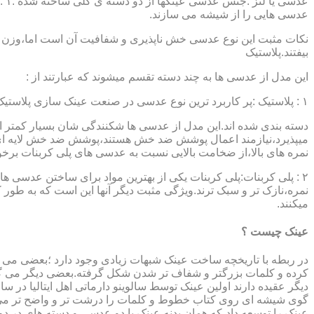
عدسی هایی را از شیشه می سازند.
نکات مثبت این نوع عدسی خش ناپذیری و شفافیت آن است اما،وزن ب
بیفتند.پلاستیک
این مدل از عدسی ها به چند دسته تقسم میشوند که عبارتند از :
۱ : پلاستیک :پر کاربرد ترین نوع عدسی در صنعت عینک سازی پلاستیک CR39 میباشد که بسته به نوع پوشش آنها،به انواعی نظیر : پلاستیک ساده،پلاستیک آنتی رفلکس،پلاستیک ضد خش،پلاستیک آب گریز و …..
دسته بندی شده اند.این مدل از عدسی ها شکنندگی شان بسیار کمتر ا
میپذیرد،نیازمند اعمال پوشش ضد خش هستند،پوشش ضد خش لایه ای 
نمره های بالا،از ضخامت بالایی نسبت به عدسی های پلی کربنات بر
۲ : پلی کربنات:پلی کربنات یکی از بهترین مواد برای ساختن عدسی
نمره،نازک تر و سبک ترند.ویژگی مثبت دیگر آنها این است که به طور کل 
میکنند.
عینک چیست ؟
در ربطه با تاریخچه ساخت عینک شبهات زیادی وجود دارد ؛بعضی می گو
کرده و کلمات بزرگتر و شفاف تر شدن شکل گرفته.بعضی دیگر می گویند
عینک را توسعه داد،که همان بدنه عینک با دو عدسی و دسته های در د