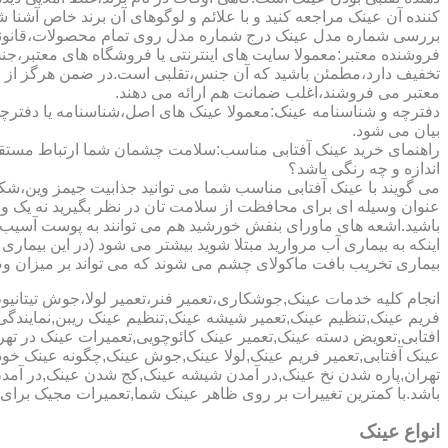
کننده آن عینک مراجعه کنید و با علائم و لوگوهای آن برند خاص آشنا 
بررسی شماره مدل عینک درج شماره مدل روی تمام محصولات،قانونی ج
فروشنده معتبر:معمولا سایت های اینترنتی یا فروشگاه های معتبر،جن
تخفیف دارد،مطمئن باشید که آن جنس،تقلبی است.در ضمن هرگز از وب
معتبر می فروشند،اغلب ضمانت هم ارائه می دهند.
دفترچه و شناسنامه عینک:معمولا عینک های اصل،شناسنامه یا دفترچ
بیان می شود.
راهنمای خرید عینک آفتابی مناسب:سلامت چشمان شما ارتباط مستقیم ب
اندازه و چه رنگی باشد؟
می گویند با عینک آفتابی مناسب شما می توانید جذابیت جیمز وین،شکوه
عنوان وسیله ای برای محافظت از سلامت تان در نظر بگیرید نه یک وسیل
باشید.اشعه های ماورای بنفش خورشید هم می توانند به پوست آسیب 
اینکه به بیماری آب مروارید مبتلا شوید بیشتر می شود (در این بیما
بیماری تخریب بافت ماکولای چشم می شوند که می تواند بر میزان وضو
انجام کلیه خدمات عینک,جوشکاری،تعمیر فنر،تعمیر لولا،جوش تیتا
فریم عینک,تنظیم عینک,تعمیر شیشه عینک,تنظیم عینک ریبن,نمایندگ
افتابی,تعویض دسته عینک,تعمیر عینک کائوچویی,تعمیرات عینک در ت
عینک آفتابی,تعمیر فریم عینک,لولا عینک,جوش عینک,چگونه عینک خود ر
تهران,پاره شدن نخ عینک,در آمدن شیشه عینک,کج شدن عینک,در آم
باشد.با کمترین تغییرات بر روی ظاهر عینک شما,تعمیرات مجیک بر
انواع عینک