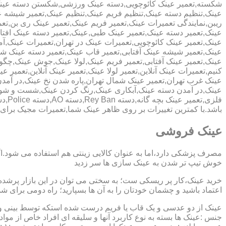
شکسته,تعمیر عینک کائوچویی,دسته عینک ورزشی,شکستن دسته عین
عینک,تنظیم دسته عینک,تنظیم فریم عینک,تنظیم عینک,تعمیر شیشه ع
ریبن,نمایندگی تعمیرات عینک,تعمیر فریم عینک,تعمیر عینک ری بن,ت
عینک,تعمیر دسته عینک,تعمیر عینک طبی,عینک,تعمیر دسته عینک افت
عینک,تعمیر عینک کائوچویی,تعمیرات عینک در تهران,تعمیرات عینک,
عینک,تعمیر شیشه عینک آفتابی,تعمیر قاب عینک,تعمیر دسته عینک 
عینک,تعمیر عینک آفتابی,تعمیر فریم عینک,لولا عینک,جوش عینک,چگون
کنیم,تعمیرات عینک آنلاین,تعمیر لولا عینک,تعمیر عینک آنلاین,تعمیر ع
عینک غرب تهران,تعمیر عینک شمال تهران,پاره شدن نخ عینک,در آم
عینک,در آمدن دسته عینک,آبکاری عینک,رنگ کردن عینک,شست و ش
باشد.با کمترین تغییرات بر روی ظاهر عینک شما,تعمیرات مجیک بر
عینک فروشی
مصرف پزشکی دارد،اما به عنوان کالایی زینتی هم استفاده می شود.ا
خوش تیپ تر شدن به عینک سازی ها سر زدید
خرید عینک،کار پر ریسکی ست؛ به سختی می توان در این بازار پرشده 
اعتماد باشید و چشمان خودتان را به آن ها بسپارید؛ راه دومی برای 
عینک از دو عدسی و یک قاب یا فریم درست شده استکه توسط بینی و گو
جنس :عینک ها بسته به نوع کاربرد آنها و سلیقه ای افراد خاص از مواد