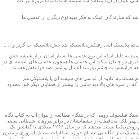
ابندایی ترین ماده ای که در ساخت عدسی عینک از آن استفاده شد شیشه است.البته امروزه نیز گاه
 که سازندگان عینک به فکر تهیه نوع دیگری از عدسی ها
ند.به دلیل اینکه این نوع عدسی ها بسیار آسان تر از شیشه خش
ذیری دو چندان میکند.این عدسی ها همچون عدسی های شیشه ای در
اشعه فرابنفش به چشم نیازمند اعمال پوشش ضد فرابنفش هستند.
م هستند،به علاوه از عدسی های شیشه ای یا پلاستیکی هم
 در نمره های بالا دید جانبی را بیشتر از همتایان دیگر خود محدود
سنکا فیلسوف رومی که در هنگام مطالعه از لیوان آب به کتاب نگاه
د بهتر بلکه محافظت از چشمانشان در برابر نیروهای شیطانی.بعضی
دیگر عقیده دارند اولین عینک توسط سالوینو دارماتی اهل ایتالیا در سال ۱۲۸۴ میلادی ساخته شده،برخی دیگر اختراع عینک را به مردی به نام روچربیکنبا نسبت میدهند که در سال ۱۲۶۶ میلادی،با گذاشتن یک
وط و کلمات را درشت تر و واضح تر می دید.اما چیزی که مشخص است این است که در سال ۱۷۲۷ میلادی یک عینک ساز انگلیسی ؛به نام ادوارد اسکارلت استایل امروزی و مدرن
 هر فردی که ساخته شده باشد؛به یکی از ابزاری ترین و کاربردی