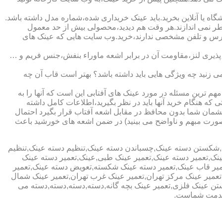
ا آنلاین بخرید.باید عینک خریداری شده،شماره مدل داشته باشد.
خطر نمی اندازند.هر وقت هم دیدید،محصولی بیش از حد معمول
آدرس و تلفن مشخصی ندارند،خرید.وب سایت هایی که عینک های
پذیری لنز،مقاومت آن در برابر اشعه ماوراء بنفش،جنس فریم و …
 زنید چه ویژگی هایی باید داشته باشد؟ بهتر است قاب آن چه
هم ترین مسئله در مورد عینک های آفتابی این است که آنها را به
 که هنگام خرید آنها باید در نظر بگیرید،اطلاعات کامل داشته
مان شما بدون محافظ در مقابل اشعه آفتاب قرار بگیرد احتمال
به صورت مبهم و ناواضح می بینید) در ضمن اشعه های خورشید باعث
ی,شکستن دسته عینک,چسباندن دسته عینک,تنظیم دسته عینک,تنظیم
ینک,تعمیر دسته عینک,تعمیر عینک طبی,عینک,تعمیر دسته عینک
عمیر قاب عینک,تعمیر دسته عینک شکسته,تعویض دسته عینک,تعمیر
ن,تعمیر عینک مرکز تهران,تعمیر عینک غرب تهران,تعمیر عینک شمال
 عینک فلزی,تعمیر عینک بچه گانه,دسته,دسته,دسته,دسته می
 خدمت شماست.