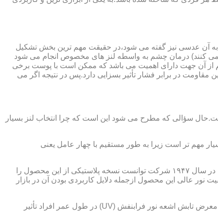
 به آن عدسی نیز گفته می شود،در حقیقت مهم ترین بخش تشکیل
ده می کنند) درمان چشم به واسطه لنز های مخصوص انجام می شود
م از آن جهت دارای اهمیت می باشد که ممکن است با پوست برخی
مقاومت در برابر فشار تأثیر بسزایی دارد.پس در نتیجه اگر می
 است.حال سؤالی که مطرح می شود این است که چرا انتخاب لنز بسیار
یار مهم تر است زیرا به طور مستقیم با چهار عامل یعنی
در قدیم از عدسی شیشه ای استفاده می شد،اما شیشه بسیار سنگین بوده و همچنین به راحتی شکسته و به چشم آسیب می رساند.در نهایت در سال ۱۹۴۷ شرکت توانست نسخه پلاستیکی از این محصول را
 نور عالی این محصول ازجمله دلایل کاربردی بودن آن در بازار
عامل بعدی که جزء اصلی ترین ویژگی های عینک طبی است،مقاومت در برابر اشعه UV در هر دو نوع A و B می باشد.قطعاً قرار گرفتن در معرض تابش اشعه نور فرابنفش (UV) در طول عمر افراد تأثیر