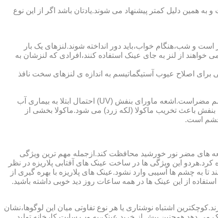
به همین دلیل کمتر پیشنهاد می شوند.یادتان باشد اگر از این نوع
 است و شب،هنگام خواب،باید دور انداخته شوند.لنزهای یک بار
واهند از لنز به جای عینک استفاده کنند،افرادی که لنزشان به
ایی برای اصلاح عیوب آستیگماتیسم به اندازه ی لنزهای سخت نافذ
چشم و خطرات اشعه ماورای بنفش نور خورشید اشعه ماورای بنفش نور خورشید به پوست آسیب می زند.همچنین برای عدسی و قرنیه چشم مضراست.اشعه ماورای بنفش (UV) احتمال ابتلا به بیماری آب
بنفش باعث تخریب ماکولا (لکه زرد) می شود.ماکولا بخشی از
چشم است.
اشعه های مضر نور خورشید محافظت کند.ازجمله مهم ترین ویژگی
رابنفش خورشید و پلاریزه بودن آن اشاره کرد.هردو این ویژگی ها در ساخت عینک های آفتابی پلاریزه در نظر
تا به چشم ها آسیبی وارد نشود.عینک های پلاریزه با بهره گیری از
استفاده از این عینک ها در همه ساعات روز دید خوبی داشته باشید.
کوچکترین اشتباه نوشتاری یا هر نوع تفاوتی میان این لوگوها،نشان
ینک می دهد.همچنین پیش از خرید عینک،به وب سایت کارخانه تولید