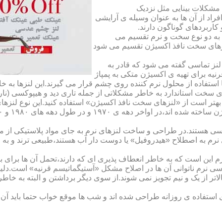
مشکلات بینایی مثل نزدیک
راد از آن ها به عنوان وسیله ی آرایشی
اربردهای گوناگون دارند.
 به دو نوع سخت و نرم تقسیم می
نزهای سخت نافذ اکسیژن تقسیم می شود
لنز تماسی گفته می شود که قادر به
قرنیه برای تهیه ی اکسیژن متکی به پمپاژ
ا استفاده از محلول نرم کننده روی چشم قرار می گیرند.این لنزها ب
ی سخت استاندارد به خاطر مشکلاتی از جمله تاری دید و هیپوکسی (نار
بهتر است از «لنزهای سخت نافذ اکسیژن» استفاده کنید.این نوع لنزه
ی هستند.در طراحی و ساخت لنزهای نرم به جای مواد پلاستیکی از م
 نرم به اصطلاح «هیدروفیل» یا دوست دار آب هستند،طبیعی ترند و به
این است که به خاطر انعطاف پذیری ای که دارند،تحمل آن ها برای بی
تماسی نرم ناتوانی آن ها در اصلاح مشکل «آستیگماتیسم قرنیه» است.د
لاتر از یک و نیم تجویز نمی شوند.از سوی دیگر برداشتن و البته به خ
تفاده ی روزانه طراحی شده اند و شب ها موقع خواب حتما باید آن ها ر