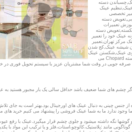
ک,چسباندن دسته
ینک,تنظیم عینک
عمیر تخصصی
ابی,تعویض دسته
آموزش تعمیرات
شکسته,تعویض دسته
ه عینک خود را تعمیر
ینک مرکز تهران,تعمیر
دن شیشه عینک,کج شدن
وی عینک,شکستن عینک
فلزی,تعمیر عینک بچه گانه,دسته Rey Ban,دسته AO,دسته Police,دسته Chopard می
ای صرفه جویی در وقت شما مشتریان عزیز با سیستم تحویل فوری در
گر چشم های شما ضعیف باشد حداقل سالی یک بار مجبور هستید به عین
از جنس چینی به دنبال عینک های اورجینال بود.بهتر است به جای تلا
شما وجود ندارد ما به شما عینک فروشی را پیشنهاد می کنیم خرید های م
شها نگه داشته میشود و جلوی چشم قرار میگیرد.عینک با رفع عیوب ان
 گوناگونی مانند :پلاستیک،کائوچو،استات،فلز و یا ترکیب این مواد با ی