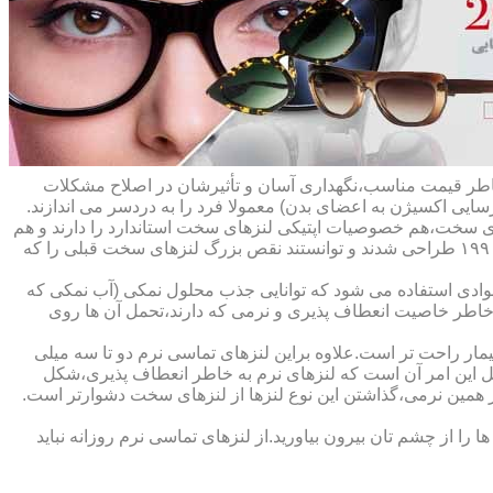
ه خاطر قیمت مناسب،نگهداری آسان و تأثیرشان در اصلاح مشکلات
سایی اکسیژن به اعضای بدن) معمولا فرد را به دردسر می اندازند.
ای سخت،هم خصوصیات اپتیکی لنزهای سخت استاندارد را دارند و هم
راحت تر هستند.در حقیقت این لنزها که از پلیمرهای نفوذپذیر به اکسیژن ساخته شده اند،در اواخر دهه ی ۱۹۷۰ و در طول دهه های ۱۹۸۰ و ۱۹۹۰ طراحی شدند و توانستند نقص بزرگ لنزهای سخت قبلی را که
وادی استفاده می شود که توانایی جذب محلول نمکی (آب نمکی که
 خاطر خاصیت انعطاف پذیری و نرمی که دارند،تحمل آن ها روی
مار راحت تر است.علاوه براین لنزهای تماسی نرم دو تا سه میلی
لیل این امر آن است که لنزهای نرم به خاطر انعطاف پذیری،شکل
اطر همین نرمی،گذاشتن این نوع لنزها از لنزهای سخت دشوارتر است.
ا از چشم تان بیرون بیاورید.از لنزهای تماسی نرم روزانه نباید