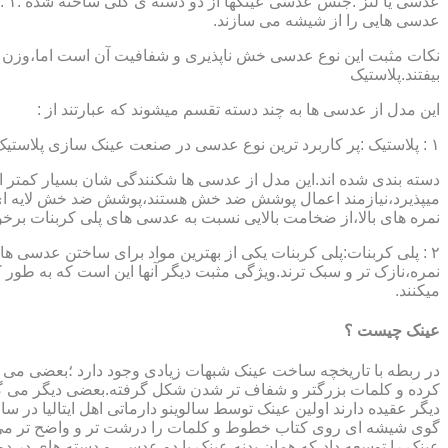
عدسی هایی را از شیشه می سازند.
نکات مثبت این نوع عدسی خش ناپذیری و شفافیت آن است اما،وزن ب
بیفتند.پلاستیک
این مدل از عدسی ها به چند دسته تقسم میشوند که عبارتند از :
۱ : پلاستیک :پر کاربرد ترین نوع عدسی در صنعت عینک سازی پلاستیک CR39 میباشد که بسته به نوع پوشش آنها،به انواعی نظیر : پلاستیک ساده،پلاستیک آنتی رفلکس،پلاستیک ضد خش،پلاستیک آب گریز و …..
دسته بندی شده اند.این مدل از عدسی ها شکنندگی شان بسیار کمتر ا
میپذیرد،نیازمند اعمال پوشش ضد خش هستند،پوشش ضد خش لایه ای 
نمره های بالا،از ضخامت بالایی نسبت به عدسی های پلی کربنات بر
۲ : پلی کربنات:پلی کربنات یکی از بهترین مواد برای ساختن عدسی
نمره،نازک تر و سبک ترند.ویژگی مثبت دیگر آنها این است که به طور کل 
میکنند.
عینک چیست ؟
در ربطه با تاریخچه ساخت عینک شبهات زیادی وجود دارد ؛بعضی می گو
کرده و کلمات بزرگتر و شفاف تر شدن شکل گرفته.بعضی دیگر می گویند
عینک را توسعه داد،که همان بدنه عینک با دو عدسی و دسته های در د