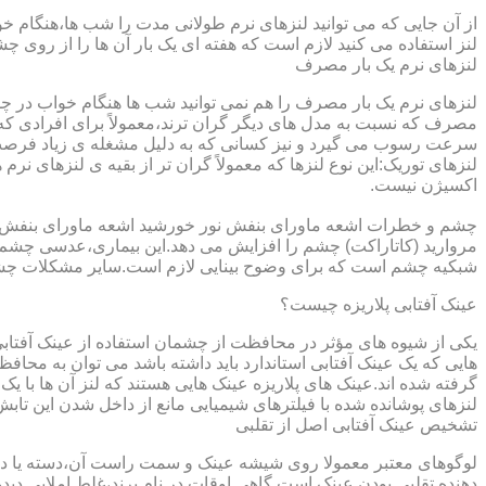
از آن جایی که می توانید لنزهای نرم طولانی مدت را شب ها،هنگام خو
لنز استفاده می کنید لازم است که هفته ای یک بار آن ها را از روی 
لنزهای نرم یک بار مصرف
لنزهای نرم یک بار مصرف را هم نمی توانید شب ها هنگام خواب در چشم
مصرف که نسبت به مدل های دیگر گران ترند،معمولاً برای افرادی که
سرعت رسوب می گیرد و نیز کسانی که به دلیل مشغله ی زیاد فرصت ت
لنزهای توریک:این نوع لنزها که معمولاً گران تر از بقیه ی لنزهای نر
اکسیژن نیست.
مروارید (کاتاراکت) چشم را افزایش می دهد.این بیماری،عدسی چشم ر
شبکیه چشم است که برای وضوح بینایی لازم است.سایر مشکلات چش
عینک آفتابی پلاریزه چیست؟
یکی از شیوه های مؤثر در محافظت از چشمان استفاده از عینک آفتاب
گرفته شده اند.عینک های پلاریزه عینک هایی هستند که لنز آن ها با ی
لنزهای پوشانده شده با فیلترهای شیمیایی مانع از داخل شدن این تابش
تشخیص عینک آفتابی اصل از تقلبی
لوگوهای معتبر معمولا روی شیشه عینک و سمت راست آن،دسته یا داخل 
دهنده تقلبی بودن عینک است.گاهی اوقات در نام برند،غلط املایی دیده