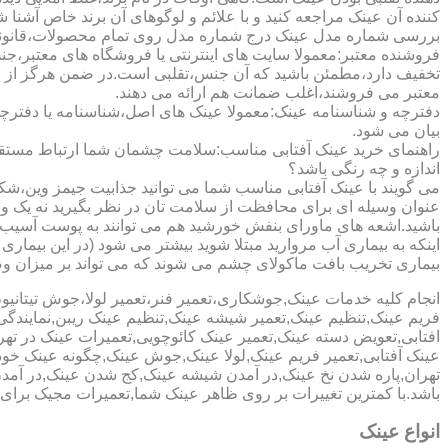
کننده آن عینک مراجعه کنید و با علائم و لوگوهای آن برند خاص آشنا 
بررسی شماره مدل عینک درج شماره مدل روی تمام محصولات،قانونی ج
فروشنده معتبر:معمولا سایت های اینترنتی یا فروشگاه های معتبر،جن
تخفیف دارد،مطمئن باشید که آن جنس،تقلبی است.در ضمن هرگز از وب
معتبر می فروشند،اغلب ضمانت هم ارائه می دهند.
دفترچه و شناسنامه عینک:معمولا عینک های اصل،شناسنامه یا دفترچ
بیان می شود.
راهنمای خرید عینک آفتابی مناسب:سلامت چشمان شما ارتباط مستقیم ب
اندازه و چه رنگی باشد؟
می گویند با عینک آفتابی مناسب شما می توانید جذابیت جیمز وین،شکوه
عنوان وسیله ای برای محافظت از سلامت تان در نظر بگیرید نه یک وسیل
باشید.اشعه های ماورای بنفش خورشید هم می توانند به پوست آسیب 
اینکه به بیماری آب مروارید مبتلا شوید بیشتر می شود (در این بیما
بیماری تخریب بافت ماکولای چشم می شوند که می تواند بر میزان وضو
انجام کلیه خدمات عینک,جوشکاری،تعمیر فنر،تعمیر لولا،جوش تیتا
فریم عینک,تنظیم عینک,تعمیر شیشه عینک,تنظیم عینک ریبن,نمایندگ
افتابی,تعویض دسته عینک,تعمیر عینک کائوچویی,تعمیرات عینک در ت
عینک آفتابی,تعمیر فریم عینک,لولا عینک,جوش عینک,چگونه عینک خود ر
تهران,پاره شدن نخ عینک,در آمدن شیشه عینک,کج شدن عینک,در آم
باشد.با کمترین تغییرات بر روی ظاهر عینک شما,تعمیرات مجیک بر
انواع عینک