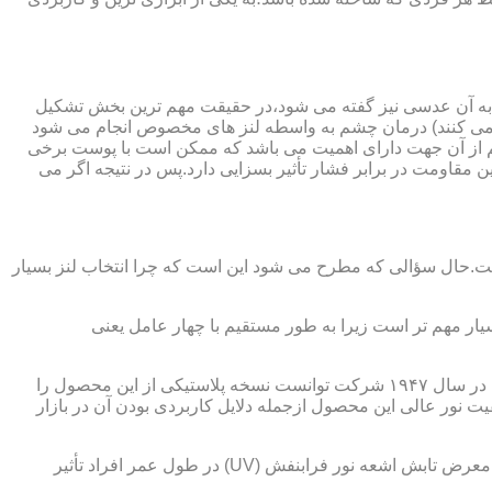
 به آن عدسی نیز گفته می شود،در حقیقت مهم ترین بخش تشکیل
ده می کنند) درمان چشم به واسطه لنز های مخصوص انجام می شود
م از آن جهت دارای اهمیت می باشد که ممکن است با پوست برخی
مقاومت در برابر فشار تأثیر بسزایی دارد.پس در نتیجه اگر می
 است.حال سؤالی که مطرح می شود این است که چرا انتخاب لنز بسیار
یار مهم تر است زیرا به طور مستقیم با چهار عامل یعنی
در قدیم از عدسی شیشه ای استفاده می شد،اما شیشه بسیار سنگین بوده و همچنین به راحتی شکسته و به چشم آسیب می رساند.در نهایت در سال ۱۹۴۷ شرکت توانست نسخه پلاستیکی از این محصول را
 نور عالی این محصول ازجمله دلایل کاربردی بودن آن در بازار
عامل بعدی که جزء اصلی ترین ویژگی های عینک طبی است،مقاومت در برابر اشعه UV در هر دو نوع A و B می باشد.قطعاً قرار گرفتن در معرض تابش اشعه نور فرابنفش (UV) در طول عمر افراد تأثیر