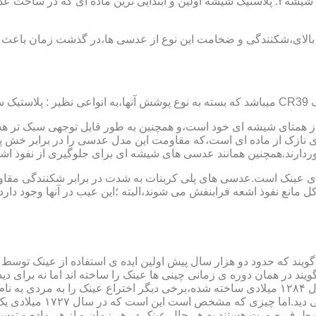
عدسی یا لنز :جنس عدسی عینکها از دو دسته ی کلی ساخته شده :۱ : شیشه۲: پلاستیک شیشه اولین و 
الای،شکنندگی و ضخامت این نوع از عدسی ها،در گذشت زمان باعث شد
ز همتای شیشه ای خود است،و همچنین به طور قابل توجهی سبک تر هست
نازک از ماده ای است،که مقاومت این مدل عدسی را در برابر خش پ
خوردارند.همچنین همانند عدسی های شیشه ای برای جلوگیری از نفوذ 
 های عینک است.عدسی های پلی کربنات به شدت در برابر شکنندگی مقاو
مانع نفوذ اشعه فرابنفش می شوند،البته ؛این عیب در آنها وجود دارد که
یند که حدود دو هزار سال پیش اولین ایده ی استفاده از عینک توسط 
 در همان دوره ی زمانی چینی ها عینک را ساخته اند اما نه برای دی
گوی شیشه ای روی کتاب خط
و طرف صورت هستند.به هر حال عینک در هر زمان و از هر ماده و توسط