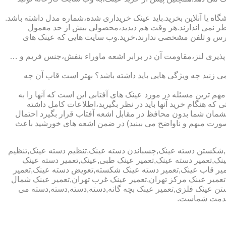
ا آنلاین بخرید.باید عینک خریداری شده،شماره مدل داشته باشد.
خطر نمی اندازند.هر وقت هم دیدید،محصولی بیش از حد معمول
آدرس و تلفن مشخصی ندارند،خرید.وب سایت هایی که عینک های
پذیری لنز،مقاومت آن در برابر اشعه ماوراء بنفش،جنس فریم و …
 زنید چه ویژگی هایی باید داشته باشد؟ بهتر است قاب آن چه
هم ترین مسئله در مورد عینک های آفتابی این است که آنها را به
 که هنگام خرید آنها باید در نظر بگیرید،اطلاعات کامل داشته
مان شما بدون محافظ در مقابل اشعه آفتاب قرار بگیرد احتمال
به صورت مبهم و ناواضح می بینید) در ضمن اشعه های خورشید باعث
ی,شکستن دسته عینک,چسباندن دسته عینک,تنظیم دسته عینک,تنظیم
ینک,تعمیر دسته عینک,تعمیر عینک طبی,عینک,تعمیر دسته عینک
عمیر قاب عینک,تعمیر دسته عینک شکسته,تعویض دسته عینک,تعمیر
ن,تعمیر عینک مرکز تهران,تعمیر عینک غرب تهران,تعمیر عینک شمال
 عینک فلزی,تعمیر عینک بچه گانه,دسته,دسته,دسته,دسته می
 خدمت شماست.