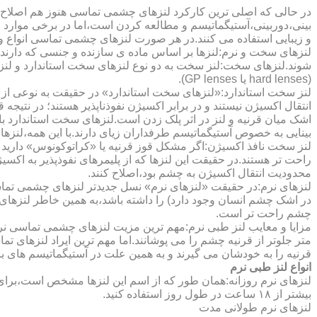
در حالی که اصلی ترین کارکرد لنزهای چشمی تماسی هنوز هم اصلاح 
بینی،دوربینی،آستیگماتیسم و مطالعه کردن است،اما در برخی موارد اف
و زیبایی استفاده می کنند.در هر صورت لنزهای چشمی تماسی انواع و ک
لنزهای سخت و نرم:لنزها بر اساس ماده ی سازنده و جنسی که دارند
شوند.لنزهای سخت:لنز سخت به دو نوع لنزهای سخت استاندارد و ل
(hard lenses یا GP lenses).
لنز سخت استاندارد:«لنزهای سخت استاندارد» در حقیقت به نوعی از 
انتقال اکسیژن نیستند و در برابر اکسیژن نفوذناپذیر هستند؛ در نتیجه 
اشک میان قرنیه و لنز در اثر پلک زدن است.لنزهای سخت استاندارد ب
بینایی به خصوص آستیگماتیسم طرفداران زیای دارند.با این همه،لنزها
لنز سخت نافذ اکسیژن:اگر مشکل قوز قرنیه یا «کراتوکونوس» دارید 
محدودیت انتقال اکسیژن به چشم بود،اصلاح کنند.
لنزهای نرم:در حقیقت «لنزهای نرم» نسل جدیدتر لنزهای چشمی تماس
در اشک چشم انسان وجود دارد) را داشته باشد،به همین خاطر لنزهای
چشم راحت تر است.
مزایا و معایب لنز طبی نرم:مهم ترین مزیت لنزهای چشمی تماسی نرم 
متر جلوتر از قرنیه چشم را می پوشانند.اما مهم ترین ایراد لنزهای 
قرنیه را به خودشان می گیرند و به همین علت در آستیگماتیسم های با
انواع لنز طبی نرم
لنزهای نرم روزانه:همان طور که از اسم این لنزها مشخص است،برای اس
بیشتر از ۱۸ ساعت در طول روز استفاده کنید.
لنزهای نرم طولانی مدت