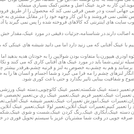
شوید.این کار به خرید عینک اصل و معتبر،کمک بسیاری مینماید.
هانی است و در ضمن فرقی نمی کند که محصول را از طریق فروشگاه ی
س تقلبی نمی فروشند و با این کار وجهه خود را در مقابل مشتری به 
 سایت های اینترنتی که کالاهای فروخته شده را پس نمی گیرند یا 
ه اصالت دارند.در شناسنامه،جزئیات دقیقی در مورد عینک،مقدار خش 
ا عینک آفتابی که می زنید دارد اما می دانید شیشه های عینکی که می
 اودری هیپورن،یا متفاوت بودن شولاپین را به خودتان هدیه بدهید اما م
ه تزئینی.شما باید در مورد عینک های آفتابی کاری که می کنند و نکاتی
برسانند و هم به چشم،به خصوص به لنز و قرنیه چشم،هرقدر بیشتر چش
ری انگار لنزهای چشم را مه فرا می گیرد و شما اجسام و انسان ها را 
ح و شفافیت بینایی تاثیر بگذارد و حتی باعث کوری شود.
نیوم،تعمیر دسته عینک شکسته,تعمیر عینک کائوچویی,دسته عینک ورزش
ی تعمیرات عینک,تعمیر فریم عینک,تعمیر عینک ری بن,تعمیر تخصصی ع
هران,تعمیرات عینک,آموزش تعمیرات عینک,تعمیر شیشه عینک آفتابی,ت
ا تعمیر کنیم,تعمیرات عینک آنلاین,تعمیر لولا عینک,تعمیر عینک آنلای
دن دسته عینک,آبکاری عینک,رنگ کردن عینک,شست و شوی عینک,شکستن
ای صرفه جویی در وقت شما مشتریان عزیز با سیستم تحویل فوری در