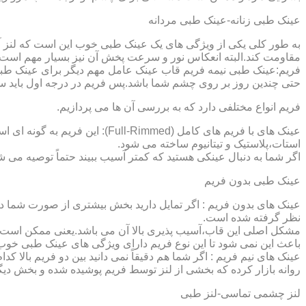
عینک طبی زنانه-عینک طبی مردانه
به طور کلی یکی از ویژگی های یک عینک طبی خوب این است که لنز آ
مقاومت کند.البته انعکاس نور و سرعت پخش آن نیز بسیار مهم است ک
فریم:عینک طبی نیمه فریم قاب عینک عامل مهم دیگر برای عینک طبی
حتی چندین روز بر روی چشم شما باشد.پس فریم در درجه اول باید س
فریم انواع مختلفی دارد که به بررسی آن ها می پردازیم.
عینک های با فریم های کامل (ed
استات،پلاستیک و تیتانیوم ساخته می شود.
اگر شما به دنبال عینکی هستید که کمتر آسیب ببیند حتماً توصیه می شو
عینک طبی بدون فریم
عینک های بدون فریم : اگر تمایل دارید بخش بیشتری از صورت شما دی
نظر گرفته شده است.
مشکل اصلی این قاب،آسیب پذیری بالا آن می باشد.یعنی ممکن است لنز
باعث این نمی شود تا این نوع فریم دارای ویژگی های عینک طبی خوب
عینک های نیم فریم : اگر شما هم دقیقاً نمی دانید بین دو فریم بالا 
روانه بازار کرده که بخشی از لنز توسط فریم پوشیده شده و بخش دیگ
لنز چشمی تماسی-لنز طبی