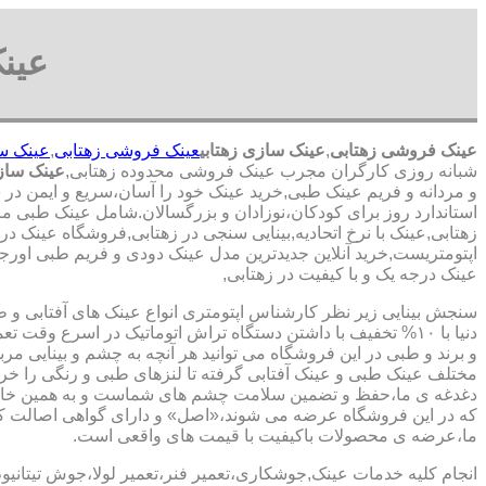
عین
عینک فروشی زهتابی
,
عینک سازی زهتابی
عینک فروشی زهتابی
,
عینک س
شبانه روزی کارگران مجرب عینک فروشی محدوده زهتابی,
عینک ساز
و مردانه و فریم عینک طبی,خرید عینک خود را آسان،سریع و ایمن در 
استاندارد روز برای کودکان،نوزادان و بزرگسالان.شامل عینک طبی مر
زهتابی,عینک با نرخ اتحادیه,بینایی سنجی در زهتابی,فروشگاه عینک د
اپتومتریست,خرید آنلاین جدیدترین مدل عینک دودی و فریم طبی اورجینا
عینک درجه یک و با کیفیت در زهتابی,
سنجش بینایی زیر نظر کارشناس
اپتومتری انواع عینک های آفتابی و 
دنیا با ۱۰% تخفیف با داشتن دستگاه تراش اتوماتیک در اسرع وقت 
و برند و طبی در این فروشگاه می توانید هر آنچه به چشم و بینایی مر
مختلف عینک طبی و عینک آفتابی گرفته تا لنزهای طبی و رنگی را خری
دغدغه ی ما،حفظ و تضمین سلامت چشم های شماست و به همین خا
که در این فروشگاه عرضه می شوند،«اصل» و دارای گواهی اصالت کا
ما،عرضه ی محصولات باکیفیت با قیمت های واقعی است.
انجام کلیه خدمات عینک,جوشکاری،تعمیر فنر،تعمیر لولا،جوش تیتانیو