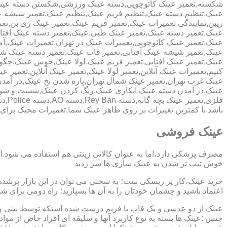
شکسته,تعمیر عینک کائوچویی,دسته عینک ورزشی,شکستن دسته عین
عینک,تنظیم دسته عینک,تنظیم فریم عینک,تنظیم عینک,تعمیر شیشه ع
ریبن,نمایندگی تعمیرات عینک,تعمیر فریم عینک,تعمیر عینک ری بن,ت
عینک,تعمیر دسته عینک,تعمیر عینک طبی,عینک,تعمیر دسته عینک افت
عینک,تعمیر عینک کائوچویی,تعمیرات عینک در تهران,تعمیرات عینک,
عینک,تعمیر شیشه عینک آفتابی,تعمیر قاب عینک,تعمیر دسته عینک 
عینک,تعمیر عینک آفتابی,تعمیر فریم عینک,لولا عینک,جوش عینک,چگون
کنیم,تعمیرات عینک آنلاین,تعمیر لولا عینک,تعمیر عینک آنلاین,تعمیر ع
عینک غرب تهران,تعمیر عینک شمال تهران,پاره شدن نخ عینک,در آم
عینک,در آمدن دسته عینک,آبکاری عینک,رنگ کردن عینک,شست و ش
باشد.با کمترین تغییرات بر روی ظاهر عینک شما,تعمیرات مجیک بر
عینک فروشی
مصرف پزشکی دارد،اما به عنوان کالایی زینتی هم استفاده می شود.ا
خوش تیپ تر شدن به عینک سازی ها سر زدید
خرید عینک،کار پر ریسکی ست؛ به سختی می توان در این بازار پرشده 
اعتماد باشید و چشمان خودتان را به آن ها بسپارید؛ راه دومی برای 
عینک از دو عدسی و یک قاب یا فریم درست شده استکه توسط بینی و گو
جنس :عینک ها بسته به نوع کاربرد آنها و سلیقه ای افراد خاص از مواد