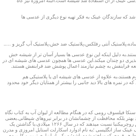
ابندایی ترین ماده ای که در ساخت عدسی عینک از آن استفاده شد شیشه است.البته امروزه نیز گاه
 که سازندگان عینک به فکر تهیه نوع دیگری از عدسی ها
ند.به دلیل اینکه این نوع عدسی ها بسیار آسان تر از شیشه خش
ذیری دو چندان میکند.این عدسی ها همچون عدسی های شیشه ای در
اشعه فرابنفش به چشم نیازمند اعمال پوشش ضد فرابنفش هستند.
م هستند،به علاوه از عدسی های شیشه ای یا پلاستیکی هم
 در نمره های بالا دید جانبی را بیشتر از همتایان دیگر خود محدود
سنکا فیلسوف رومی که در هنگام مطالعه از لیوان آب به کتاب نگاه
د بهتر بلکه محافظت از چشمانشان در برابر نیروهای شیطانی.بعضی
دیگر عقیده دارند اولین عینک توسط سالوینو دارماتی اهل ایتالیا در سال ۱۲۸۴ میلادی ساخته شده،برخی دیگر اختراع عینک را به مردی به نام روچربیکنبا نسبت میدهند که در سال ۱۲۶۶ میلادی،با گذاشتن یک
وط و کلمات را درشت تر و واضح تر می دید.اما چیزی که مشخص است این است که در سال ۱۷۲۷ میلادی یک عینک ساز انگلیسی ؛به نام ادوارد اسکارلت استایل امروزی و مدرن
 هر فردی که ساخته شده باشد؛به یکی از ابزاری ترین و کاربردی