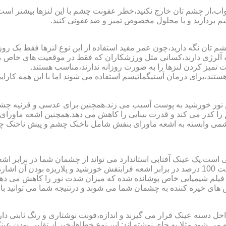
اب،از چشم تان خارج نکنید،خطر عفونت چشم با این لنزها بیشتر است و 
چشم بردارید و با محلول مخصوص تمیز و ضدعفونی کنید.
 تان نگه دارید،چون عمر مفید استفاده از این نوع لنزها فقط یک روز
 آلرژی دارند،کسانی مثل ورزشکاران که فقط در موقعیت های خاص می خ
میز کردن لنزها را به صورت روزانه ندارند،مناسب هستند.
م هستند،برای درمان آستیگماتیسم استفاده می شوند اما با این همه کار
ا کدر می کند و قدرت بینایی را کاهش می دهد.همچنین اشعه ماورای 
می وابسته به اشعه ماورای بنفش شامل ناخنک چشم و پیش ناخنک 
ی است.یک عینک آفتابی استاندارد می تواند از چشمان شما در برابر 
هایی که یک عینک آفتابی استاندارد باید داشته باشد می توان به محافظت 100 درصد در برابر اشعه ف
ک فیلم شیمیایی خاص پوشانده شده که میزان شدت نور را کاهش می دهند 
 های خیره کننده به چشمان شما می شوند و درنتیجه شما می توانید با 
دسته عینک قرار می گیرند و اندازه،فونت نوشتاری و رنگ ثابتی دارند.
 می شود.مثلا به جای نوشته اند:.این نوع خطاها،خبر از تقلبی بودن ع